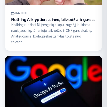
2026-08-03
Nothing AI kryptis: ausinės, laikrodžiai ir garsas
Nothing ruošiasi DI įrenginių etapui: rugsėjį laukiama
naujų ausinių, išmaniojo laikrodžio ir CMF garsiakalbių.
Analizuojame, kodėl prekės ženklas tolsta nuo
telefonų.