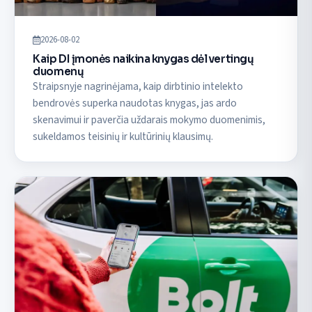
2026-08-02
Kaip DI įmonės naikina knygas dėl vertingų
duomenų
Straipsnyje nagrinėjama, kaip dirbtinio intelekto
bendrovės superka naudotas knygas, jas ardo
skenavimui ir paverčia uždarais mokymo duomenimis,
sukeldamos teisinių ir kultūrinių klausimų.