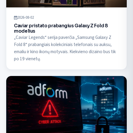
2026-08-02
Caviar pristato prabangius Galaxy Z Fold 8
modelius
„Caviar Legends“ serija paverčia „Samsung Galaxy Z
Fold 8“ prabangiais kolekciniais telefonais su auksu,
emaliu ir kino ikonų motyvais. Kiekvieno dizaino bus tik
po 19 vienetų.