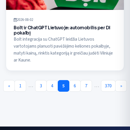
2026-08-02
Bolt ir ChatGPT Lietuvoje: automobilis per DI
pokalbį
Bolt integracija su ChatGPT leidžia Lietuvos
vartotojams planuoti pavėžėjimo keliones pokalbyje,
matyti kainą, rinktis kategoriją ir greičiau judėti Vilniuje
ar Kaune.
…
…
«
1
3
4
5
6
7
370
»