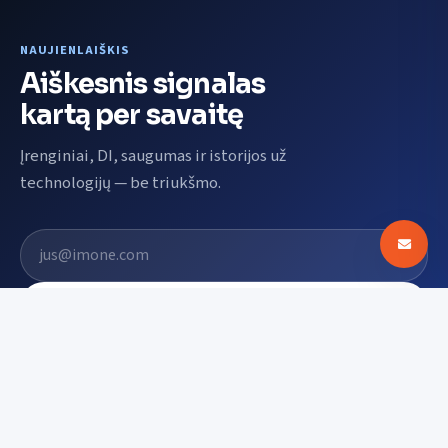
NAUJIENLAIŠKIS
Aiškesnis signalas
kartą per savaitę
Įrenginiai, DI, saugumas ir istorijos už
technologijų — be triukšmo.
El. pašto adresas
Prenumeruoti