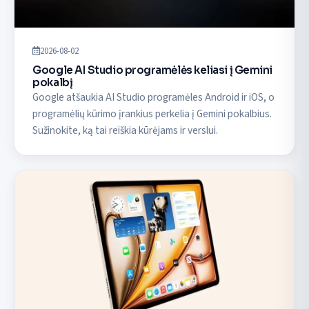
2026-08-02
Google AI Studio programėlės keliasi į Gemini
pokalbį
Google atšaukia AI Studio programėles Android ir iOS, o
programėlių kūrimo įrankius perkelia į Gemini pokalbius.
Sužinokite, ką tai reiškia kūrėjams ir verslui.