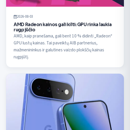
2026-08-03
AMD Radeon kainos gali kilti: GPU rinka laukia
rugpjūčio
AMD, kaip pranešama, gali bent 10 % didinti „Radeon“
GPU lustų kainas. Tai paveiktų AIB partnerius,
mažmenininkus ir galutines vaizdo plokščių kainas
rugpjūtį.