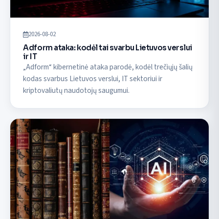
2026-08-02
Adform ataka: kodėl tai svarbu Lietuvos verslui
ir IT
„Adform“ kibernetinė ataka parodė, kodėl trečiųjų šalių
kodas svarbus Lietuvos verslui, IT sektoriui ir
kriptovaliutų naudotojų saugumui.