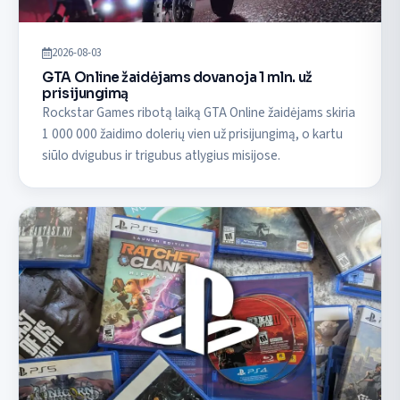
2026-08-03
GTA Online žaidėjams dovanoja 1 mln. už
prisijungimą
Rockstar Games ribotą laiką GTA Online žaidėjams skiria
1 000 000 žaidimo dolerių vien už prisijungimą, o kartu
siūlo dvigubus ir trigubus atlygius misijose.