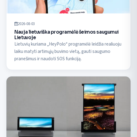
2026-08-03
Nauja lietuviška programėlė šeimos saugumui
Lietuvoje
Lietuvių kuriama „HeyPolo“ programėlė leidžia realiuoju
laiku matyti artimųjų buvimo vietą, gauti saugumo
pranešimus ir naudoti SOS funkciją.