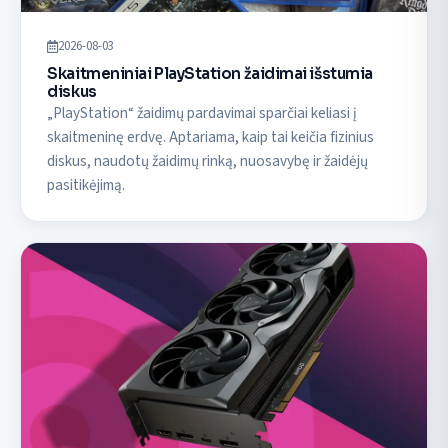
2026-08-03
Skaitmeniniai PlayStation žaidimai išstumia
diskus
„PlayStation“ žaidimų pardavimai sparčiai keliasi į
skaitmeninę erdvę. Aptariama, kaip tai keičia fizinius
diskus, naudotų žaidimų rinką, nuosavybę ir žaidėjų
pasitikėjimą.