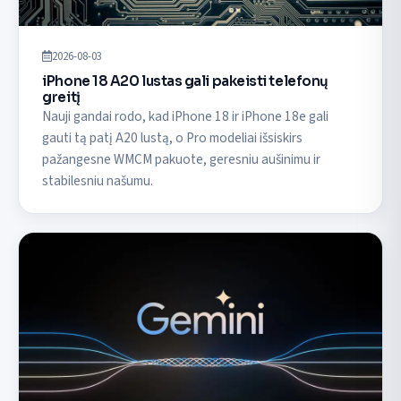
2026-08-03
iPhone 18 A20 lustas gali pakeisti telefonų
greitį
Nauji gandai rodo, kad iPhone 18 ir iPhone 18e gali
gauti tą patį A20 lustą, o Pro modeliai išsiskirs
pažangesne WMCM pakuote, geresniu aušinimu ir
stabilesniu našumu.