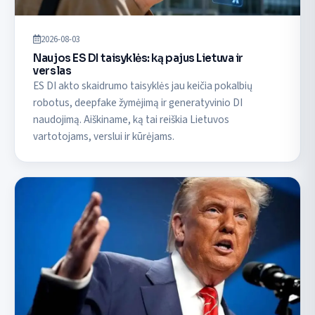
2026-08-03
Naujos ES DI taisyklės: ką pajus Lietuva ir
verslas
ES DI akto skaidrumo taisyklės jau keičia pokalbių
robotus, deepfake žymėjimą ir generatyvinio DI
naudojimą. Aiškiname, ką tai reiškia Lietuvos
vartotojams, verslui ir kūrėjams.