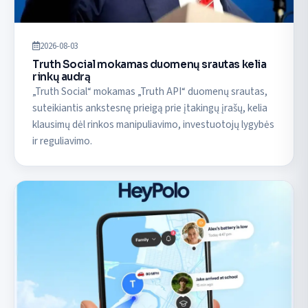
2026-08-03
Truth Social mokamas duomenų srautas kelia
rinkų audrą
„Truth Social“ mokamas „Truth API“ duomenų srautas,
suteikiantis ankstesnę prieigą prie įtakingų įrašų, kelia
klausimų dėl rinkos manipuliavimo, investuotojų lygybės
ir reguliavimo.