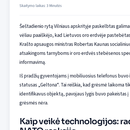
Skaitymo laikas: 3 Minutės
Šeštadienio rytą Vilniaus apskrityje paskelbtas galim
vėliau paaiškėjo, kad Lietuvos oro erdvėje pastebėtas
Krašto apsaugos ministras Robertas Kaunas socialini
atsakingoms tarnyboms ir oro erdvės stebėsenos speci
informavimą.
Iš pradžių gyventojams į mobiliuosius telefonus buvo 
statusas „Geltona“. Tai reiškia, kad grėsmė laikoma tik
identifikavus objektą, pavojaus lygis buvo pakeistas į 
grėsmės nėra.
Kaip veikė technologijos: rad