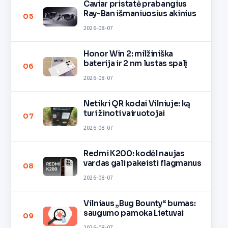
Caviar pristatė prabangius
Ray-Ban išmaniuosius akinius
05
2026-08-07
Honor Win 2: milžiniška
baterija ir 2 nm lustas spalį
06
2026-08-07
Netikri QR kodai Vilniuje: ką
turi žinoti vairuotojai
07
2026-08-07
Redmi K200: kodėl naujas
vardas gali pakeisti flagmanus
08
2026-08-07
Vilniaus „Bug Bounty“ bumas:
saugumo pamoka Lietuvai
09
2026-08-07