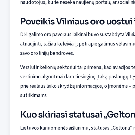
naudotojus, kurie neseka naujienų portalų ar socialinių
Poveikis Vilniaus oro uostui 
Dėl galimo oro pavojaus laikinai buvo sustabdyta Vilni
atnaujinti, tačiau keleiviai įspėti apie galimus vėlavimu
savo oro linijų bendroves.
Verslui ir kelionių sektoriui tai primena, kad aviacijos
vertinimo algoritmai daro tiesioginę įtaką paslaugų tę
prie realaus laiko skrydžių informacijos, o įmonėms –
sutrikimams.
Kuo skiriasi statusai „Gelto
Lietuvos kariuomenės aiškinimu, statusas „Geltona“ rei