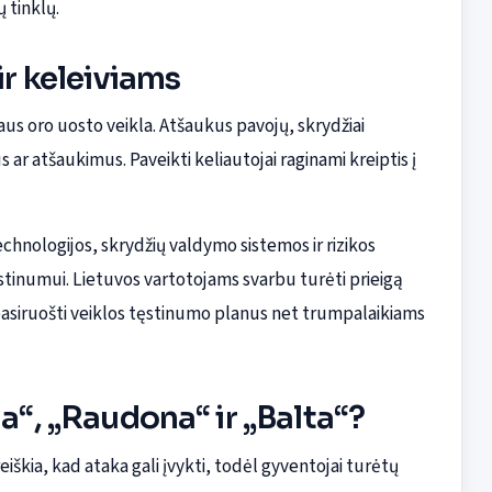
 tinklų.
ir keleiviams
aus oro uosto veikla. Atšaukus pavojų, skrydžiai
s ar atšaukimus. Paveikti keliautojai raginami kreiptis į
 technologijos, skrydžių valdymo sistemos ir rizikos
stinumui. Lietuvos vartotojams svarbu turėti prieigą
 pasiruošti veiklos tęstinumo planus net trumpalaikiams
na“, „Raudona“ ir „Balta“?
škia, kad ataka gali įvykti, todėl gyventojai turėtų