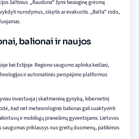
macijos šaltinius. „Raudona“ žymi tiesioginę grėsmę
vykdyti nurodymus, slėptis ar evakuotis. „Balta“ rodo,
duojamas.
onai, balionai ir naujos
oje bei Estijoje. Regiono saugumo aplinka keičiasi,
chnologijos ir automatinės perspėjimo platformos
tyviau investuoja į skaitmeninę gynybą, kibernetinį
odė, kad net meteorologinis balionas gali suaktyvinti
ikintuvų ir mobiliųjų pranešimų gyventojams. Lietuvos
ies saugumas priklausys nuo greitų duomenų, patikimos