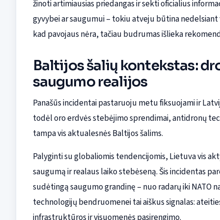
žinoti artimiausias priedangas ir sekti oficialius infor
gyvybei ar saugumui – tokiu atveju būtina nedelsiant 
kad pavojaus nėra, tačiau budrumas išlieka rekomen
Baltijos šalių kontekstas: dr
saugumo realijos
Panašūs incidentai pastaruoju metu fiksuojami ir Latvij
todėl oro erdvės stebėjimo sprendimai, antidronų te
tampa vis aktualesnės Baltijos šalims.
Palyginti su globaliomis tendencijomis, Lietuva vis ak
saugumą ir realaus laiko stebėseną. Šis incidentas par
sudėtingą saugumo grandinę – nuo radarų iki NATO na
technologijų bendruomenei tai aiškus signalas: ateit
infrastruktūros ir visuomenės pasirengimo.