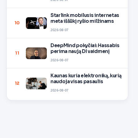
Starlink mobilusis internetas
meta iššūkį ryšio milžinams
10
2026-08-07
DeepMind pokyčiai: Hassabis
perima naują DI vaidmenį
11
2026-08-07
Kaunas kuria elektroniką, kurią
naudoja visas pasaulis
12
2026-08-07