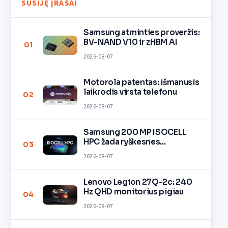
SUSIJĘ ĮRAŠAI
Samsung atminties proveržis:
BV-NAND V10 ir zHBM AI
01
2026-08-07
Motorola patentas: išmanusis
laikrodis virsta telefonu
02
2026-08-07
Samsung 200 MP ISOCELL
HPC žada ryškesnes
03
nuotraukas
2026-08-07
Lenovo Legion 27Q-2c: 240
Hz QHD monitorius pigiau
04
2026-08-07