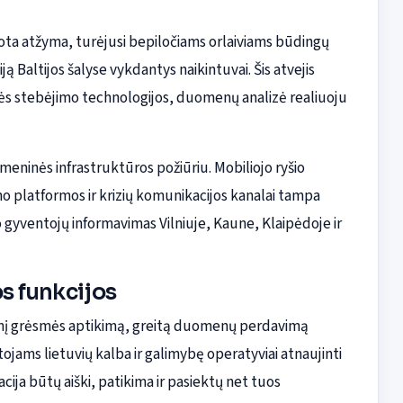
ota atžyma, turėjusi bepiločiams orlaiviams būdingų
ą Baltijos šalyse vykdantys naikintuvai. Šis atvejis
vės stebėjimo technologijos, duomenų analizė realiuoju
tmeninės infrastruktūros požiūriu. Mobiliojo ryšio
ymo platformos ir krizių komunikacijos kanalai tampa
 gyventojų informavimas Vilniuje, Kaune, Klaipėdoje ir
s funkcijos
tinį grėsmės aptikimą, greitą duomenų perdavimą
jams lietuvių kalba ir galimybę operatyviai atnaujinti
ija būtų aiški, patikima ir pasiektų net tuos