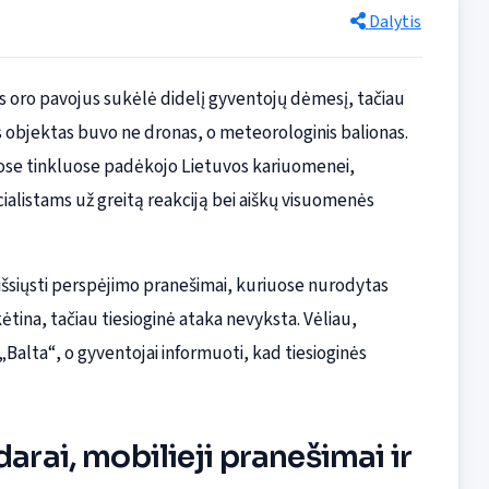
Dalytis
as oro pavojus sukėlė didelį gyventojų dėmesį, tačiau
 objektas buvo ne dronas, o meteorologinis balionas.
uose tinkluose padėkojo Lietuvos kariuomenei,
alistams už greitą reakciją bei aiškų visuomenės
išsiųsti perspėjimo pranešimai, kuriuose nurodytas
ėtina, tačiau tiesioginė ataka nevyksta. Vėliau,
„Balta“, o gyventojai informuoti, kad tiesioginės
arai, mobilieji pranešimai ir