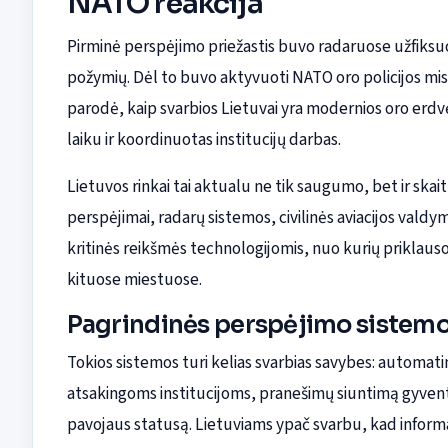
NATO reakcija
Pirminė perspėjimo priežastis buvo radaruose užfiksu
požymių. Dėl to buvo aktyvuoti NATO oro policijos misij
parodė, kaip svarbios Lietuvai yra modernios oro erd
laiku ir koordinuotas institucijų darbas.
Lietuvos rinkai tai aktualu ne tik saugumo, bet ir skai
perspėjimai, radarų sistemos, civilinės aviacijos vald
kritinės reikšmės technologijomis, nuo kurių priklauso
kituose miestuose.
Pagrindinės perspėjimo sistemo
Tokios sistemos turi kelias svarbias savybes: automa
atsakingoms institucijoms, pranešimų siuntimą gyvento
pavojaus statusą. Lietuviams ypač svarbu, kad informac