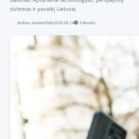
balionas. Aptariame technologijas, perspėjimų
sistemas ir poveikį Lietuvai.
Andrius Janulevičiūtė
2026-06-14
3
Minutės