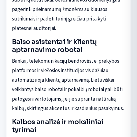
pagerinti prieinamumą žmonėms su klausos
sutrikimais ir padėti turinį greičiau pritaikyti
platesnei auditorijai.
Balso asistentai ir klientų
aptarnavimo robotai
Bankai, telekomunikacijų bendrovės, e. prekybos
platformos ir viešosios institucijos vis dažniau
automatizuoja klientų aptarnavimą. Lietuviškai
veikiantys balso robotai ir pokalbių robotai gali būti
patogesni vartotojams, jei jie supranta natūralią
kalbą, skirtingus akcentus ir kasdienius pasakymus.
Kalbos analizė ir moksliniai
tyrimai