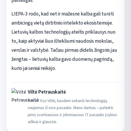
paslaugas.
LIEPA-3 rodo, kad net ir mažesnė kalba gali turėti
ambicingą vietą dirbtinio intelekto ekosistemoje.
Lietuvių kalbos technologijų ateitis priklausys nuo
to, kaip aktyviai šiuo ištekliumi naudosis mokslas,
verslas ir valstybė. Tačiau pirmas didelis žingsnis jau
žengtas – lietuvių kalba gavo duomenų pagrindą,
kurio jai seniai reikėjo.
Viltė Petrauskaitė
Sveiki! Esu Viltė, kasdien sekanti technologijų
naujienas iš viso pasaulio. Mano darbas – pateikti
jums svarbiausius ir įdomiausius IT pasaulio įvykius
aiškiai ir glaustai.