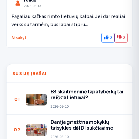
roadx
2026-06-13
Pagaliau kažkas rimto lietuvių kalbai. Jei dar realiai 
veiks su tarmėm, bus labai stipru...
0
0
Atsakyti
SUSIJĘ ĮRAŠAI
ES skaitmeninė tapatybė: ką tai
reiškia Lietuvai?
01
2026-08-10
Danija griežtina mokyklų
taisykles dėl DI sukčiavimo
02
2026-08-10