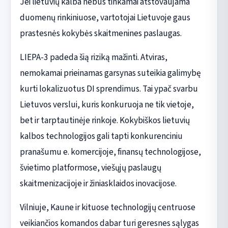
Jei lietuvių kalba nebus tinkamai atstovaujama
duomenų rinkiniuose, vartotojai Lietuvoje gaus
prastesnės kokybės skaitmenines paslaugas.
LIEPA-3 padeda šią riziką mažinti. Atviras,
nemokamai prieinamas garsynas suteikia galimybę
kurti lokalizuotus DI sprendimus. Tai ypač svarbu
Lietuvos verslui, kuris konkuruoja ne tik vietoje,
bet ir tarptautinėje rinkoje. Kokybiškos lietuvių
kalbos technologijos gali tapti konkurenciniu
pranašumu e. komercijoje, finansų technologijose,
švietimo platformose, viešųjų paslaugų
skaitmenizacijoje ir žiniasklaidos inovacijose.
Vilniuje, Kaune ir kituose technologijų centruose
veikiančios komandos dabar turi geresnes sąlygas