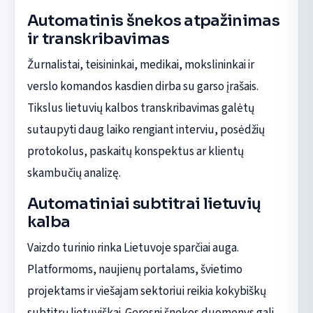
Automatinis šnekos atpažinimas
ir transkribavimas
Žurnalistai, teisininkai, medikai, mokslininkai ir
verslo komandos kasdien dirba su garso įrašais.
Tikslus lietuvių kalbos transkribavimas galėtų
sutaupyti daug laiko rengiant interviu, posėdžių
protokolus, paskaitų konspektus ar klientų
skambučių analizę.
Automatiniai subtitrai lietuvių
kalba
Vaizdo turinio rinka Lietuvoje sparčiai auga.
Platformoms, naujienų portalams, švietimo
projektams ir viešajam sektoriui reikia kokybiškų
subtitrų lietuviškai. Geresni šnekos duomenys gali