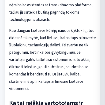
nėra balso asistentas ar transkribavimo platforma,
tačiau jis suteikia būtiną pagrindą tokioms
technologijoms atsirasti.
Kuo daugiau Lietuvos kūrėjų naudos šį išteklių, tuo
didesnė tikimybė, kad lietuvių kalba taps pilnaverte
šiuolaikinių technologijų dalimi. Tai svarbu ne tik
patogumui, bet ir kalbos gyvybingumui. Jei
vartotojai galės kalbėti su sistemomis lietuviškai,
diktuoti tekstus, gauti subtitrus, naudoti balso
komandas ir bendrauti su DI lietuvių kalba,
skaitmeninė aplinka taps artimesnė Lietuvos
visuomenei.
Ką tai reiškia vartotojams ir