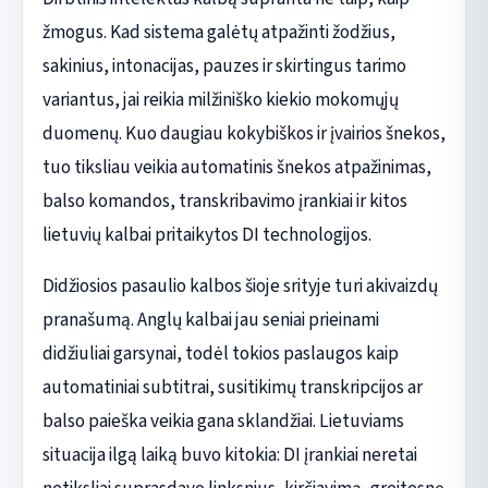
žmogus. Kad sistema galėtų atpažinti žodžius,
sakinius, intonacijas, pauzes ir skirtingus tarimo
variantus, jai reikia milžiniško kiekio mokomųjų
duomenų. Kuo daugiau kokybiškos ir įvairios šnekos,
tuo tiksliau veikia automatinis šnekos atpažinimas,
balso komandos, transkribavimo įrankiai ir kitos
lietuvių kalbai pritaikytos DI technologijos.
Didžiosios pasaulio kalbos šioje srityje turi akivaizdų
pranašumą. Anglų kalbai jau seniai prieinami
didžiuliai garsynai, todėl tokios paslaugos kaip
automatiniai subtitrai, susitikimų transkripcijos ar
balso paieška veikia gana sklandžiai. Lietuviams
situacija ilgą laiką buvo kitokia: DI įrankiai neretai