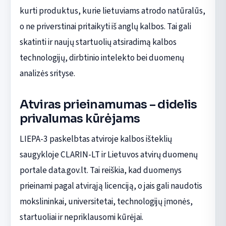
kurti produktus, kurie lietuviams atrodo natūralūs,
o ne priverstinai pritaikyti iš anglų kalbos. Tai gali
skatinti ir naujų startuolių atsiradimą kalbos
technologijų, dirbtinio intelekto bei duomenų
analizės srityse.
Atviras prieinamumas – didelis
privalumas kūrėjams
LIEPA-3 paskelbtas atviroje kalbos išteklių
saugykloje CLARIN-LT ir Lietuvos atvirų duomenų
portale data.gov.lt. Tai reiškia, kad duomenys
prieinami pagal atvirąją licenciją, o jais gali naudotis
mokslininkai, universitetai, technologijų įmonės,
startuoliai ir nepriklausomi kūrėjai.