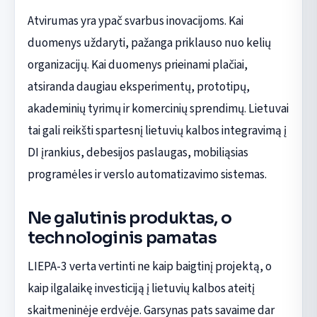
Atvirumas yra ypač svarbus inovacijoms. Kai
duomenys uždaryti, pažanga priklauso nuo kelių
organizacijų. Kai duomenys prieinami plačiai,
atsiranda daugiau eksperimentų, prototipų,
akademinių tyrimų ir komercinių sprendimų. Lietuvai
tai gali reikšti spartesnį lietuvių kalbos integravimą į
DI įrankius, debesijos paslaugas, mobiliąsias
programėles ir verslo automatizavimo sistemas.
Ne galutinis produktas, o
technologinis pamatas
LIEPA-3 verta vertinti ne kaip baigtinį projektą, o
kaip ilgalaikę investiciją į lietuvių kalbos ateitį
skaitmeninėje erdvėje. Garsynas pats savaime dar