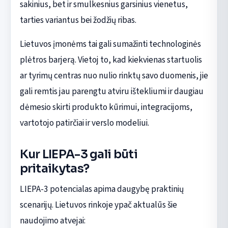
sakinius, bet ir smulkesnius garsinius vienetus,
tarties variantus bei žodžių ribas.
Lietuvos įmonėms tai gali sumažinti technologinės
plėtros barjerą. Vietoj to, kad kiekvienas startuolis
ar tyrimų centras nuo nulio rinktų savo duomenis, jie
gali remtis jau parengtu atviru ištekliumi ir daugiau
dėmesio skirti produkto kūrimui, integracijoms,
vartotojo patirčiai ir verslo modeliui.
Kur LIEPA-3 gali būti
pritaikytas?
LIEPA-3 potencialas apima daugybę praktinių
scenarijų. Lietuvos rinkoje ypač aktualūs šie
naudojimo atvejai: