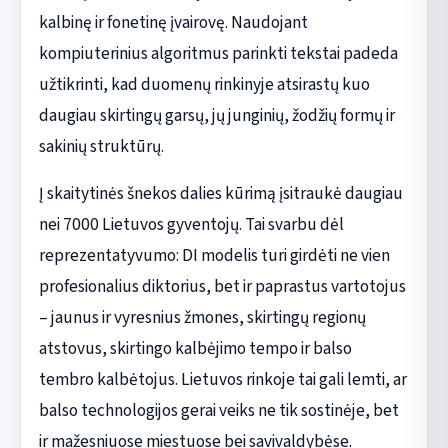
kalbinę ir fonetinę įvairovę. Naudojant
kompiuterinius algoritmus parinkti tekstai padeda
užtikrinti, kad duomenų rinkinyje atsirastų kuo
daugiau skirtingų garsų, jų junginių, žodžių formų ir
sakinių struktūrų.
Į skaitytinės šnekos dalies kūrimą įsitraukė daugiau
nei 7000 Lietuvos gyventojų. Tai svarbu dėl
reprezentatyvumo: DI modelis turi girdėti ne vien
profesionalius diktorius, bet ir paprastus vartotojus
– jaunus ir vyresnius žmones, skirtingų regionų
atstovus, skirtingo kalbėjimo tempo ir balso
tembro kalbėtojus. Lietuvos rinkoje tai gali lemti, ar
balso technologijos gerai veiks ne tik sostinėje, bet
ir mažesniuose miestuose bei savivaldybėse.