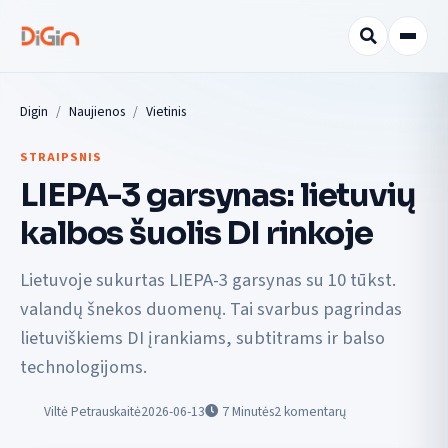
Digin
Naujienos
Vietinis
STRAIPSNIS
LIEPA-3 garsynas: lietuvių
kalbos šuolis DI rinkoje
Lietuvoje sukurtas LIEPA-3 garsynas su 10 tūkst.
valandų šnekos duomenų. Tai svarbus pagrindas
lietuviškiems DI įrankiams, subtitrams ir balso
technologijoms.
Viltė Petrauskaitė
2026-06-13
7
Minutės
2 komentarų