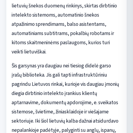
lietuvių šnekos duomenų rinkinys, skirtas dirbtinio
intelekto sistemoms, automatinio šnekos
atpažinimo sprendimams, balso asistentams,
automatiniams subtitrams, pokalbių robotams ir
kitoms skaitmeninėms paslaugoms, kurios turi
veikti lietuviškai.
Šis garsynas yra daugiau nei tiesiog didelė garso
įrašų biblioteka. Jis gali tapti infrastruktūriniu
pagrindu Lietuvos rinkai, kurioje vis daugiau įmonių
diegia dirbtinio intelekto įrankius klientų
aptarnavime, dokumentų apdorojime, e. sveikatos
sistemose, švietime, žiniasklaidoje ir viešajame
sektoriuje. Iki šiol lietuvių kalba dažnai atsidurdavo
nepalankioje padėtyje, palyginti su anglų, ispanų,