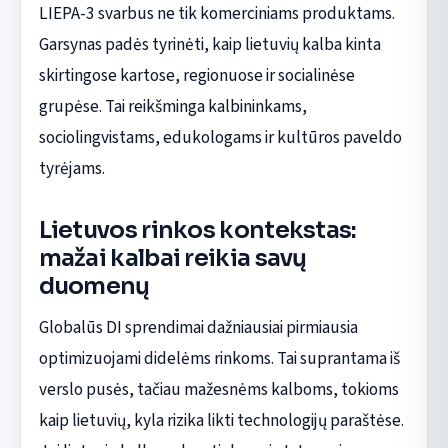
LIEPA-3 svarbus ne tik komerciniams produktams.
Garsynas padės tyrinėti, kaip lietuvių kalba kinta
skirtingose kartose, regionuose ir socialinėse
grupėse. Tai reikšminga kalbininkams,
sociolingvistams, edukologams ir kultūros paveldo
tyrėjams.
Lietuvos rinkos kontekstas:
mažai kalbai reikia savų
duomenų
Globalūs DI sprendimai dažniausiai pirmiausia
optimizuojami didelėms rinkoms. Tai suprantama iš
verslo pusės, tačiau mažesnėms kalboms, tokioms
kaip lietuvių, kyla rizika likti technologijų paraštėse.