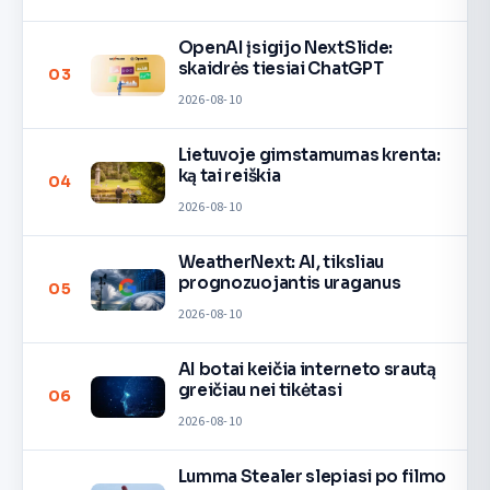
OpenAI įsigijo NextSlide:
skaidrės tiesiai ChatGPT
03
2026-08-10
Lietuvoje gimstamumas krenta:
ką tai reiškia
04
2026-08-10
WeatherNext: AI, tiksliau
prognozuojantis uraganus
05
2026-08-10
AI botai keičia interneto srautą
greičiau nei tikėtasi
06
2026-08-10
Lumma Stealer slepiasi po filmo