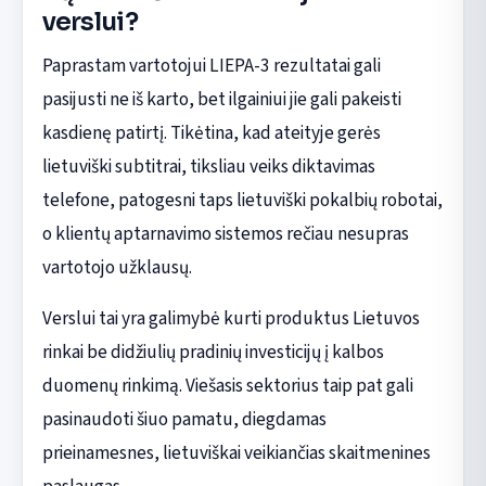
verslui?
Paprastam vartotojui LIEPA-3 rezultatai gali
pasijusti ne iš karto, bet ilgainiui jie gali pakeisti
kasdienę patirtį. Tikėtina, kad ateityje gerės
lietuviški subtitrai, tiksliau veiks diktavimas
telefone, patogesni taps lietuviški pokalbių robotai,
o klientų aptarnavimo sistemos rečiau nesupras
vartotojo užklausų.
Verslui tai yra galimybė kurti produktus Lietuvos
rinkai be didžiulių pradinių investicijų į kalbos
duomenų rinkimą. Viešasis sektorius taip pat gali
pasinaudoti šiuo pamatu, diegdamas
prieinamesnes, lietuviškai veikiančias skaitmenines