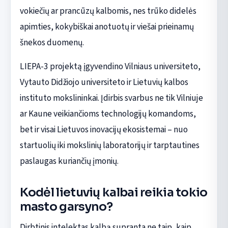
vokiečių ar prancūzų kalbomis, nes trūko didelės
apimties, kokybiškai anotuotų ir viešai prieinamų
šnekos duomenų.
LIEPA-3 projektą įgyvendino Vilniaus universiteto,
Vytauto Didžiojo universiteto ir Lietuvių kalbos
instituto mokslininkai. Įdirbis svarbus ne tik Vilniuje
ar Kaune veikiančioms technologijų komandoms,
bet ir visai Lietuvos inovacijų ekosistemai – nuo
startuolių iki mokslinių laboratorijų ir tarptautines
paslaugas kuriančių įmonių.
Kodėl lietuvių kalbai reikia tokio
masto garsyno?
Dirbtinis intelektas kalbą supranta ne taip, kaip