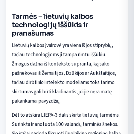
Tarmės – lietuvių kalbos
technologijų iššūkis ir
pranašumas
Lietuvių kalbos įvairovė yra viena iš jos stiprybių,
tačiau technologijoms ji tampa rimtu iššūkiu.
Žmogus dažnai iš konteksto supranta, ką sako
pašnekovas iš Žemaitijos, Dzūkijos ar Aukštaitijos,
tačiau dirbtinio intelekto modeliams toks tarimo
skirtumas gali būti klaidinantis, jei jie nėra matę
pakankamai pavyzdžių.
Dėl to atskira LIEPA-3 dalis skirta lietuvių tarmėms.
Surinkta ir anotuota 100 valandų tarminės šnekos.
Šie įrašai padeda fiksuoti šiuolaikinę regioninę kalbą