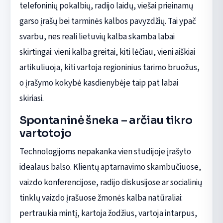
telefoninių pokalbių, radijo laidų, viešai prieinamų
garso įrašų bei tarminės kalbos pavyzdžių. Tai ypač
svarbu, nes reali lietuvių kalba skamba labai
skirtingai: vieni kalba greitai, kiti lėčiau, vieni aiškiai
artikuliuoja, kiti vartoja regioninius tarimo bruožus,
o įrašymo kokybė kasdienybėje taip pat labai
skiriasi.
Spontaninė šneka – arčiau tikro
vartotojo
Technologijoms nepakanka vien studijoje įrašyto
idealaus balso. Klientų aptarnavimo skambučiuose,
vaizdo konferencijose, radijo diskusijose ar socialinių
tinklų vaizdo įrašuose žmonės kalba natūraliai:
pertraukia mintį, kartoja žodžius, vartoja intarpus,