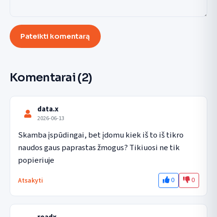
Pateikti komentarą
Komentarai
(2)
data.x
2026-06-13
Skamba įspūdingai, bet įdomu kiek iš to iš tikro 
naudos gaus paprastas žmogus? Tikiuosi ne tik 
popieriuje
0
0
Atsakyti