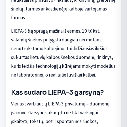
netiksliai suprasdavo linksnius, kirčiavimą, greitesnę
šneką, tarmes ar kasdienėje kalboje vartojamas
formas.
LIEPA-3 šią spragą mažina iš esmės. 10 tūkst.
valandų šnekos prilygsta daugiau nei metams
nenutrūkstamo kalbėjimo. Tai didžiausias iki šiol
sukurtas lietuvių kalbos šnekos duomenų rinkinys,
kuris leidžia technologijų kūrėjams mokyti modelius
ne laboratorinei, o realiai lietuviškai kalbai.
Kas sudaro LIEPA-3 garsyną?
Vienas svarbiausių LIEPA-3 privalumų – duomenų
įvairovė. Garsyne sukaupta ne tik tvarkingai
įskaitytų tekstų, bet ir spontaninės šnekos,