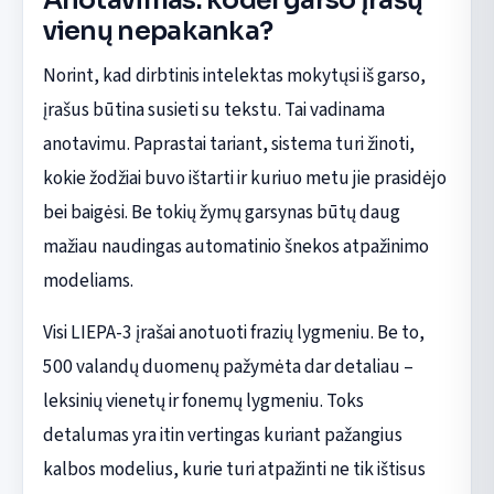
Anotavimas: kodėl garso įrašų
vienų nepakanka?
Norint, kad dirbtinis intelektas mokytųsi iš garso,
įrašus būtina susieti su tekstu. Tai vadinama
anotavimu. Paprastai tariant, sistema turi žinoti,
kokie žodžiai buvo ištarti ir kuriuo metu jie prasidėjo
bei baigėsi. Be tokių žymų garsynas būtų daug
mažiau naudingas automatinio šnekos atpažinimo
modeliams.
Visi LIEPA-3 įrašai anotuoti frazių lygmeniu. Be to,
500 valandų duomenų pažymėta dar detaliau –
leksinių vienetų ir fonemų lygmeniu. Toks
detalumas yra itin vertingas kuriant pažangius
kalbos modelius, kurie turi atpažinti ne tik ištisus