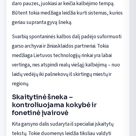
daro pauzes, juokiasi ar keičia kalbėjimo tempą.
Būtent tokia medžiaga leidžia kurti sistemas, kurios
geriau supranta gyvą šneką.
Svarbią spontaninės kalbos dalį padėjo suformuoti
garso archyvai ir žiniasklaidos partneriai. Tokia
medžiaga Lietuvos technologijų rinkai yra labai
vertinga, nes atspindi realų viešąjį kalbėjimą – nuo
laidų vedėjų iki pašnekovų iš skirtingų miestų ir
regionų.
Skaitytinė šneka –
kontroliuojama kokybė ir
fonetinė įvairovė
Kita garsyno dalis sudaryta iš specialiai įskaitytų
tekstų. Tokie duomenys leidžia tiksliau valdyti