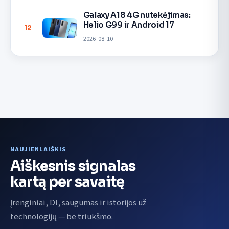
Galaxy A18 4G nutekėjimas:
Helio G99 ir Android 17
12
2026-08-10
NAUJIENLAIŠKIS
Aiškesnis signalas
kartą per savaitę
Įrenginiai, DI, saugumas ir istorijos už
technologijų — be triukšmo.