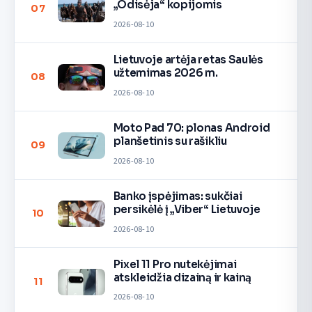
„Odisėja“ kopijomis
07
2026-08-10
Lietuvoje artėja retas Saulės
užtemimas 2026 m.
08
2026-08-10
Moto Pad 70: plonas Android
planšetinis su rašikliu
09
2026-08-10
Banko įspėjimas: sukčiai
persikėlė į „Viber“ Lietuvoje
10
2026-08-10
Pixel 11 Pro nutekėjimai
atskleidžia dizainą ir kainą
11
2026-08-10