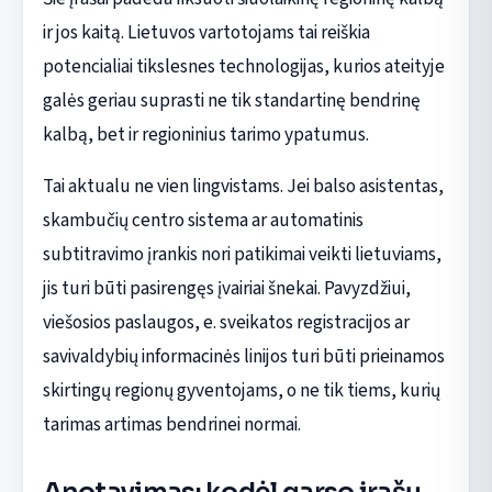
ir jos kaitą. Lietuvos vartotojams tai reiškia
potencialiai tikslesnes technologijas, kurios ateityje
galės geriau suprasti ne tik standartinę bendrinę
kalbą, bet ir regioninius tarimo ypatumus.
Tai aktualu ne vien lingvistams. Jei balso asistentas,
skambučių centro sistema ar automatinis
subtitravimo įrankis nori patikimai veikti lietuviams,
jis turi būti pasirengęs įvairiai šnekai. Pavyzdžiui,
viešosios paslaugos, e. sveikatos registracijos ar
savivaldybių informacinės linijos turi būti prieinamos
skirtingų regionų gyventojams, o ne tik tiems, kurių
tarimas artimas bendrinei normai.