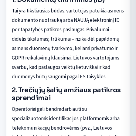
Tai yra tiksliausias būdas: vartotojas pateikia asmens
dokumento nuotrauką arba NAUJĄ elektroninį ID
per tapatybės patikros paslaugas. Privalumai –
didelis tikslumas; trūkumai – rizika dėl papildomų
asmens duomenų tvarkymo, keliami privatumo ir
GDPR reikalavimų klausimai. Lietuvos vartotojams
svarbu, kad paslaugos veiktų lietuviškai ir kad
duomenys būtų saugomi pagal ES taisykles.
2. Trečiųjų šalių amžiaus patikros
sprendimai
Operatoriai gali bendradarbiauti su
specializuotomis identifikacijos platformomis arba
telekomunikacijų bendrovėmis (pvz., Lietuvos