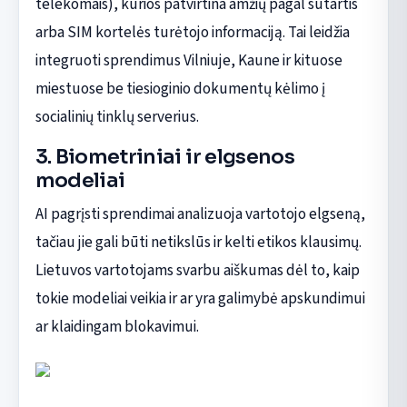
telekomais), kurios patvirtina amžių pagal sutartis
arba SIM kortelės turėtojo informaciją. Tai leidžia
integruoti sprendimus Vilniuje, Kaune ir kituose
miestuose be tiesioginio dokumentų kėlimo į
socialinių tinklų serverius.
3. Biometriniai ir elgsenos
modeliai
AI pagrįsti sprendimai analizuoja vartotojo elgseną,
tačiau jie gali būti netikslūs ir kelti etikos klausimų.
Lietuvos vartotojams svarbu aiškumas dėl to, kaip
tokie modeliai veikia ir ar yra galimybė apskundimui
ar klaidingam blokavimui.