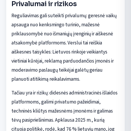
Privalumai ir rizikos
Reguliavimas gali suteikti privalumų: geresnė vaikų
apsauga nuo kenksmingo turinio, mažesnė
priklausomybė nuo išmaniųjų įrenginių ir aiškesnė
atsakomybė platformoms. Verslui tai reiškia
aiškesnes taisykles: Lietuvos rinkoje veikiantys
vietiniai kūrėjai, reklamą parduodančios įmonės ir
moderavimo paslaugų teikėjai galėtų geriau
planuoti atitikimą reikalavimams.
Tačiau yra ir rizikų: didesnės administracinės išlaidos
platformoms, galimi privatumo pažeidimai,
techninės kliūtys mažesnėms įmonėms ir galimas
tėvų pasipriešinimas. Apklausa 2025 m., kurią
cituoja politikė, rodė, kad 76 % lietuvių mano, jog