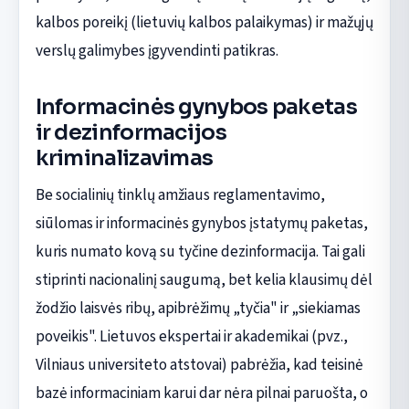
kalbos poreikį (lietuvių kalbos palaikymas) ir mažųjų
verslų galimybes įgyvendinti patikras.
Informacinės gynybos paketas
ir dezinformacijos
kriminalizavimas
Be socialinių tinklų amžiaus reglamentavimo,
siūlomas ir informacinės gynybos įstatymų paketas,
kuris numato kovą su tyčine dezinformacija. Tai gali
stiprinti nacionalinį saugumą, bet kelia klausimų dėl
žodžio laisvės ribų, apibrėžimų „tyčia" ir „siekiamas
poveikis". Lietuvos ekspertai ir akademikai (pvz.,
Vilniaus universiteto atstovai) pabrėžia, kad teisinė
bazė informaciniam karui dar nėra pilnai paruošta, o