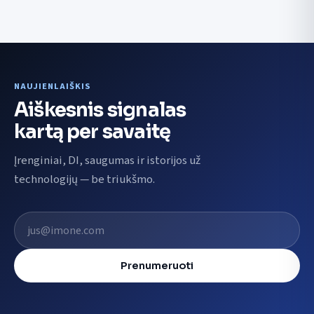
NAUJIENLAIŠKIS
Aiškesnis signalas
kartą per savaitę
Įrenginiai, DI, saugumas ir istorijos už
technologijų — be triukšmo.
El. pašto adresas
Prenumeruoti