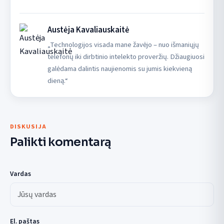
Austėja Kavaliauskaitė
„Technologijos visada mane žavėjo – nuo išmaniųjų
telefonų iki dirbtinio intelekto proveržių. Džiaugiuosi
galėdama dalintis naujienomis su jumis kiekvieną
dieną.“
DISKUSIJA
Palikti komentarą
Vardas
El. paštas