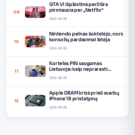
GTA VI išplėstinė peržiūra
pirmiausia per „Netflix“
09
2026-08-08
Nintendo pelnas šoktelėjo, nors
konsolių pardavimai lėtėja
10
2026-08-08
Kortelės PIN saugumas
Lietuvoje: kaip neprarasti
11
pinigų
2026-08-08
Apple DRAM krizė prieš svarbų
iPhone 18 pristatymą
12
2026-08-08