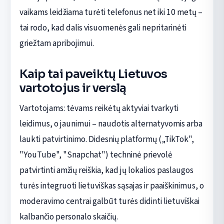
vaikams leidžiama turėti telefonus net iki 10 metų –
tai rodo, kad dalis visuomenės gali nepritarinėti
griežtam apribojimui.
Kaip tai paveiktų Lietuvos
vartotojus ir verslą
Vartotojams: tėvams reikėtų aktyviai tvarkyti
leidimus, o jaunimui – naudotis alternatyvomis arba
laukti patvirtinimo. Didesnių platformų („TikTok",
"YouTube", "Snapchat") techninė prievolė
patvirtinti amžių reiškia, kad jų lokalios paslaugos
turės integruoti lietuviškas sąsajas ir paaiškinimus, o
moderavimo centrai galbūt turės didinti lietuviškai
kalbančio personalo skaičių.