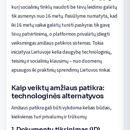
kurį socialinių tinklų naudoti be tėvų leidimo galėtų
tik asmenys nuo 16 metų. Pasiūlyme numatyta, kad
iki 16 metų vaikai galėtų turėti paskyras tik gavę
tėvų patvirtinimą, o platformos privalėtų įdiegti
veiksmingas amžiaus patikros sistemas. Tokia
iniciatyva Lietuvoje kelia daugybę technologinių,
teisinių ir socialinių klausimų – nuo duomenų
apsaugos iki praktinių sprendimų Lietuvos rinkai.
Kaip veiktų amžiaus patikra:
technologinės alternatyvos
Amžiaus patikra gali būti vykdoma keliais būdais,
kiekvienas turi privalumų ir trūkumų:
1. Dokumentų tikrinimas (ID)