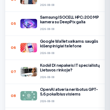
2026-08-08
Samsung ISOCELL HPC: 200 MP
kamera su DeepPix galia
05
2026-08-08
Google Wallet vaikams: saugūs
kišenpinigiai telefone
06
2026-08-08
Kodėl DI nepakeis IT specialistų
Lietuvos rinkoje?
07
2026-08-08
OpenAI atveria neribotus GPT-
5.6 pokalbius visiems
08
2026-08-08