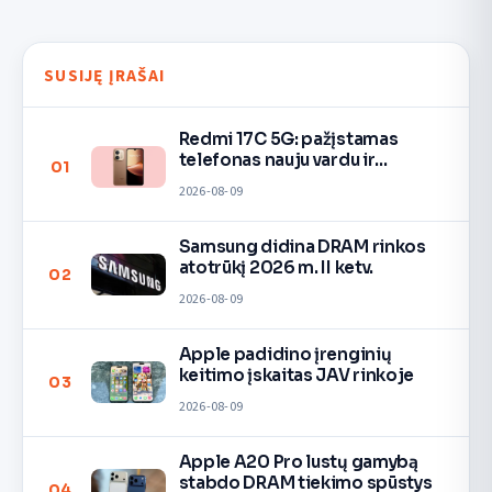
SUSIJĘ ĮRAŠAI
Redmi 17C 5G: pažįstamas
telefonas nauju vardu ir
01
spalvomis
2026-08-09
Samsung didina DRAM rinkos
atotrūkį 2026 m. II ketv.
02
2026-08-09
Apple padidino įrenginių
keitimo įskaitas JAV rinkoje
03
2026-08-09
Apple A20 Pro lustų gamybą
stabdo DRAM tiekimo spūstys
04