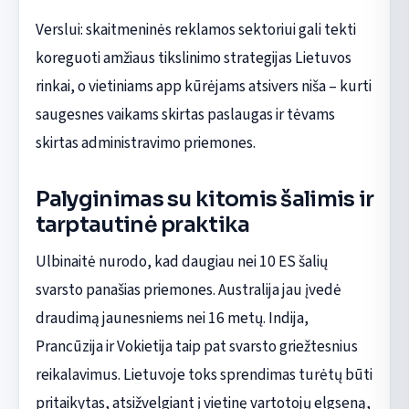
Verslui: skaitmeninės reklamos sektoriui gali tekti
koreguoti amžiaus tikslinimo strategijas Lietuvos
rinkai, o vietiniams app kūrėjams atsivers niša – kurti
saugesnes vaikams skirtas paslaugas ir tėvams
skirtas administravimo priemones.
Palyginimas su kitomis šalimis ir
tarptautinė praktika
Ulbinaitė nurodo, kad daugiau nei 10 ES šalių
svarsto panašias priemones. Australija jau įvedė
draudimą jaunesniems nei 16 metų. Indija,
Prancūzija ir Vokietija taip pat svarsto griežtesnius
reikalavimus. Lietuvoje toks sprendimas turėtų būti
pritaikytas, atsižvelgiant į vietinę vartotojų elgseną,