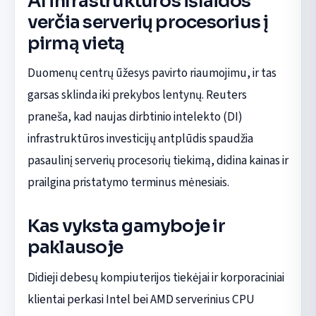
AI infrastruktūros išlaidos
verčia serverių procesorius į
pirmą vietą
Duomenų centrų ūžesys pavirto riaumojimu, ir tas
garsas sklinda iki prekybos lentynų. Reuters
praneša, kad naujas dirbtinio intelekto (DI)
infrastruktūros investicijų antplūdis spaudžia
pasaulinį serverių procesorių tiekimą, didina kainas ir
prailgina pristatymo terminus mėnesiais.
Kas vyksta gamyboje ir
paklausoje
Didieji debesų kompiuterijos tiekėjai ir korporaciniai
klientai perkasi Intel bei AMD serverinius CPU