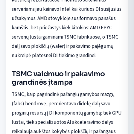
serveriams jau kainavo Intel kai kuriuos DI susijusius
užsakymus. AMD stovykloje susiformavo panašus
kamštis, bet priežastys kiek kitokios: AMD EPYC
serverių lustai gaminami TSMC fabrikuose, o TSMC
dalį savo plokščių (wafer) ir pakavimo pajėgumų
nukreipė platesnei DI tiekimo grandinei.
TSMC vaidmuo ir pakavimo
grandinės įtampa
TSMC, kaip pagrindinė pažangių gamybos mazgų
(fabs) bendrovė, perorientavo didelę dalį savo
proginių resursų į DI komponentų gamybą: tiek GPU
lustai, tiek specializuotos AI akceleravimo dalys
reikalauja aukštos kokybės plokščių ir pažangaus