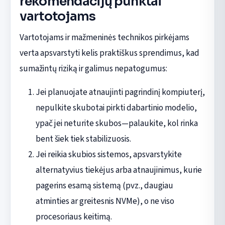
rekomendacijų punktai
vartotojams
Vartotojams ir mažmeninės technikos pirkėjams
verta apsvarstyti kelis praktiškus sprendimus, kad
sumažintų riziką ir galimus nepatogumus:
Jei planuojate atnaujinti pagrindinį kompiuterį,
nepulkite skubotai pirkti dabartinio modelio,
ypač jei neturite skubos—palaukite, kol rinka
bent šiek tiek stabilizuosis.
Jei reikia skubios sistemos, apsvarstykite
alternatyvius tiekėjus arba atnaujinimus, kurie
pagerins esamą sistemą (pvz., daugiau
atminties ar greitesnis NVMe), o ne viso
procesoriaus keitimą.