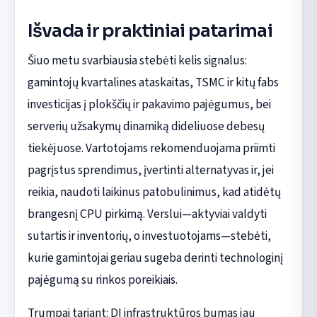
Išvada ir praktiniai patarimai
Šiuo metu svarbiausia stebėti kelis signalus:
gamintojų kvartalines ataskaitas, TSMC ir kitų fabs
investicijas į plokščių ir pakavimo pajėgumus, bei
serverių užsakymų dinamiką dideliuose debesų
tiekėjuose. Vartotojams rekomenduojama priimti
pagrįstus sprendimus, įvertinti alternatyvas ir, jei
reikia, naudoti laikinus patobulinimus, kad atidėtų
brangesnį CPU pirkimą. Verslui—aktyviai valdyti
sutartis ir inventorių, o investuotojams—stebėti,
kurie gamintojai geriau sugeba derinti technologinį
pajėgumą su rinkos poreikiais.
Trumpai tariant: DI infrastruktūros bumas jau