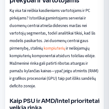
prekybai ir vartotojams
Ką visa tai reiškia kasdieniams vartotojams ir PC
pirkėjams? Istoriškai gamintojams serveriai ir
duomenų centrai atneša didesnes maržas nei
vartotojų segmentas, todėl analitikai tikisi, kad šis
modelis pasikartos. Jei duomenų centrai gaus
pirmenybę, stalinių
kompiuterių
ir nešiojamųjų
kompiuterių komponentai atsidurs tolėliau eilėje.
Mažmeninė rinka gali patirti ribotas atsargas ir
pamažu kylančias kainas—ypač jeigu atmintis (RAM)
ir grafikos procesoriai (GPU) taip pat išliks sandėlių
deficito zonoje.
Kaip PSU ir AMD/Intel prioritetai
veikia rinką