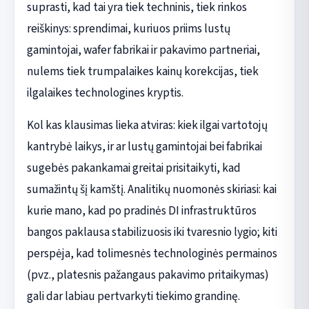
suprasti, kad tai yra tiek techninis, tiek rinkos
reiškinys: sprendimai, kuriuos priims lustų
gamintojai, wafer fabrikai ir pakavimo partneriai,
nulems tiek trumpalaikes kainų korekcijas, tiek
ilgalaikes technologines kryptis.
Kol kas klausimas lieka atviras: kiek ilgai vartotojų
kantrybė laikys, ir ar lustų gamintojai bei fabrikai
sugebės pakankamai greitai prisitaikyti, kad
sumažintų šį kamštį. Analitikų nuomonės skiriasi: kai
kurie mano, kad po pradinės DI infrastruktūros
bangos paklausa stabilizuosis iki tvaresnio lygio; kiti
perspėja, kad tolimesnės technologinės permainos
(pvz., platesnis pažangaus pakavimo pritaikymas)
gali dar labiau pertvarkyti tiekimo grandinę.