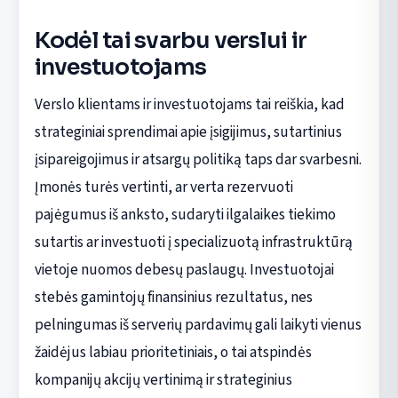
Kodėl tai svarbu verslui ir
investuotojams
Verslo klientams ir investuotojams tai reiškia, kad
strateginiai sprendimai apie įsigijimus, sutartinius
įsipareigojimus ir atsargų politiką taps dar svarbesni.
Įmonės turės vertinti, ar verta rezervuoti
pajėgumus iš anksto, sudaryti ilgalaikes tiekimo
sutartis ar investuoti į specializuotą infrastruktūrą
vietoje nuomos debesų paslaugų. Investuotojai
stebės gamintojų finansinius rezultatus, nes
pelningumas iš serverių pardavimų gali laikyti vienus
žaidėjus labiau prioritetiniais, o tai atspindės
kompanijų akcijų vertinimą ir strateginius