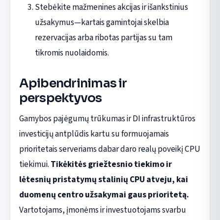
Stebėkite mažmenines akcijas ir išankstinius
užsakymus—kartais gamintojai skelbia
rezervacijas arba ribotas partijas su tam
tikromis nuolaidomis.
Apibendrinimas ir
perspektyvos
Gamybos pajėgumų trūkumas ir DI infrastruktūros
investicijų antplūdis kartu su formuojamais
prioritetais serveriams dabar daro realų poveikį CPU
tiekimui.
Tikėkitės griežtesnio tiekimo ir
lėtesnių pristatymų stalinių CPU atveju, kai
duomenų centro užsakymai gaus prioritetą.
Vartotojams, įmonėms ir investuotojams svarbu