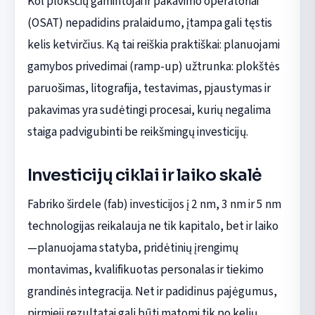
Kol plokščių gamintojai ir pakavimo operatoriai
(OSAT) nepadidins pralaidumo, įtampa gali tęstis
kelis ketvirčius. Ką tai reiškia praktiškai: planuojami
gamybos privedimai (ramp-up) užtrunka: plokštės
paruošimas, litografija, testavimas, pjaustymas ir
pakavimas yra sudėtingi procesai, kurių negalima
staiga padvigubinti be reikšmingų investicijų.
Investicijų ciklai ir laiko skalė
Fabriko širdele (fab) investicijos į 2 nm, 3 nm ir 5 nm
technologijas reikalauja ne tik kapitalo, bet ir laiko
—planuojama statyba, pridėtinių įrengimų
montavimas, kvalifikuotas personalas ir tiekimo
grandinės integracija. Net ir padidinus pajėgumus,
pirmieji rezultatai gali būti matomi tik po kelių