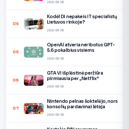
2026-08-08
Kodėl DI nepakeis IT specialistų
Lietuvos rinkoje?
04
2026-08-08
OpenAI atveria neribotus GPT-
5.6 pokalbius visiems
05
2026-08-08
GTA VI išplėstinė peržiūra
pirmiausia per „Netflix“
06
2026-08-08
Nintendo pelnas šoktelėjo, nors
konsolių pardavimai lėtėja
07
2026-08-08