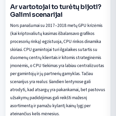
Ar vartotojai to turėtų bijoti?
Galimi scenarijai
Nors panašumai su 2017–2018 metų GPU krizėmis
(kai kriptovaliutų kasimas išbalansavo grafikos
procesorių rinką) egzistuoja, CPU rinkos dinamika
skiriasi. CPU gamintojai turi ilgalaikes sutartis su
duomenų centrų klientais ir kitomis strateginėmis
įmonėmis, o CPU tiekimas yra labiau centralizuotas
per gamintojų ir jų partnerių gamyklas. Tačiau
scenarijus yra realus: šiandien lentynose gali
atrodyti, kad atsargų yra pakankamai, bet pastovus
užsakymų padidėjimas gali reikšti mažesnį
asortimentą ir pamažu kylantį kainų lygį per
ateinančius kelis mėnesius.