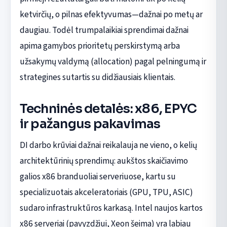
ketvirčių, o pilnas efektyvumas—dažnai po metų ar
daugiau. Todėl trumpalaikiai sprendimai dažnai
apima gamybos prioritetų perskirstymą arba
užsakymų valdymą (allocation) pagal pelningumą ir
strategines sutartis su didžiausiais klientais.
Techninės detalės: x86, EPYC
ir pažangus pakavimas
DI darbo krūviai dažnai reikalauja ne vieno, o kelių
architektūrinių sprendimų: aukštos skaičiavimo
galios x86 branduoliai serveriuose, kartu su
specializuotais akceleratoriais (GPU, TPU, ASIC)
sudaro infrastruktūros karkasą. Intel naujos kartos
x86 serveriai (pavyzdžiui, Xeon šeima) yra labiau