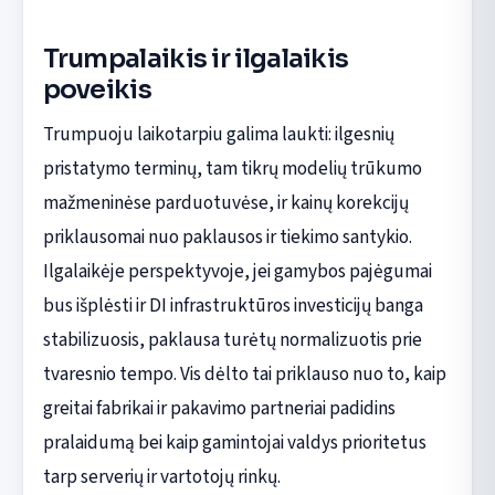
Trumpalaikis ir ilgalaikis
poveikis
Trumpuoju laikotarpiu galima laukti: ilgesnių
pristatymo terminų, tam tikrų modelių trūkumo
mažmeninėse parduotuvėse, ir kainų korekcijų
priklausomai nuo paklausos ir tiekimo santykio.
Ilgalaikėje perspektyvoje, jei gamybos pajėgumai
bus išplėsti ir DI infrastruktūros investicijų banga
stabilizuosis, paklausa turėtų normalizuotis prie
tvaresnio tempo. Vis dėlto tai priklauso nuo to, kaip
greitai fabrikai ir pakavimo partneriai padidins
pralaidumą bei kaip gamintojai valdys prioritetus
tarp serverių ir vartotojų rinkų.