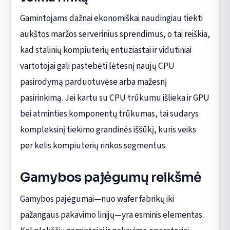
Gamintojams dažnai ekonomiškai naudingiau tiekti
aukštos maržos serverinius sprendimus, o tai reiškia,
kad stalinių kompiuterių entuziastai ir vidutiniai
vartotojai gali pastebėti lėtesnį naujų CPU
pasirodymą parduotuvėse arba mažesnį
pasirinkimą. Jei kartu su CPU trūkumu išlieka ir GPU
bei atminties komponentų trūkumas, tai sudarys
kompleksinį tiekimo grandinės iššūkį, kuris veiks
per kelis kompiuterių rinkos segmentus.
Gamybos pajėgumų reikšmė
Gamybos pajėgumai—nuo wafer fabrikų iki
pažangaus pakavimo linijų—yra esminis elementas.