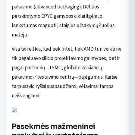
pakavimo (advanced packaging). Dėl šios
perskirstymo EPYC gamybos ciklai ilgėja, o
lankstumas reaguoti į staigius užsakymų šuolius
mažėja.
Visa tai reiškia, kad tiek Intel, tiek AMD turi veikti ne
tik pagal savo silicio projektavimo galimybes, bet ir
pagal partnerių—TSMC, globale veikiančių
pakavimo ir testavimo centrų—pajėgumus. Kai šie
tarpusavio ryšiai suspaudžiami, vėlavimai tampa
neišvengiami.
Pasekmės mažmeninei