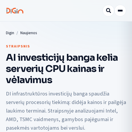
Digin
Naujienos
STRAIPSNIS
AI investicijų banga kelia
serverių CPU kainas ir
vėlavimus
DI infrastruktūros investicijų banga spaudžia
serverių procesorių tiekimą: didėja kainos ir pailgėja
laukimo terminai. Straipsnyje analizuojami Intel,
AMD, TSMC vaidmenys, gamybos pajėgumai ir
pasekmės vartotojams bei verslui.