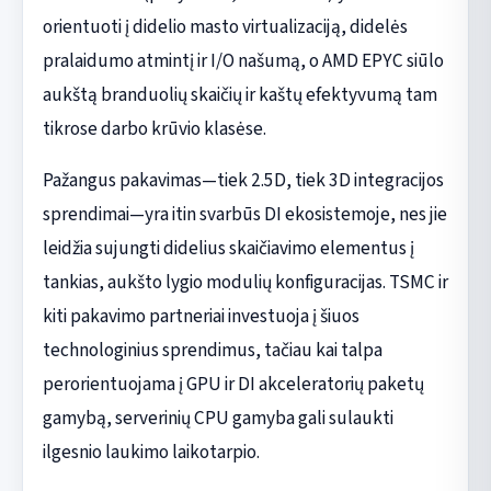
orientuoti į didelio masto virtualizaciją, didelės
pralaidumo atmintį ir I/O našumą, o AMD EPYC siūlo
aukštą branduolių skaičių ir kaštų efektyvumą tam
tikrose darbo krūvio klasėse.
Pažangus pakavimas—tiek 2.5D, tiek 3D integracijos
sprendimai—yra itin svarbūs DI ekosistemoje, nes jie
leidžia sujungti didelius skaičiavimo elementus į
tankias, aukšto lygio modulių konfiguracijas. TSMC ir
kiti pakavimo partneriai investuoja į šiuos
technologinius sprendimus, tačiau kai talpa
perorientuojama į GPU ir DI akceleratorių paketų
gamybą, serverinių CPU gamyba gali sulaukti
ilgesnio laukimo laikotarpio.