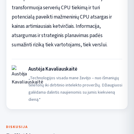
transformuoja serverių CPU tiekimą ir turi
potencialą paveikti mažmeninių CPU atsargas ir
kainas artimiausiais ketvirčiais. Informacija,
atsargumas ir strateginis planavimas padės
sumažinti riziką tiek vartotojams, tiek verslui.
Austėja Kavaliauskaitė
„Technologijos visada mane žavėjo – nuo išmaniųjų
telefonų iki dirbtinio intelekto proveržių. Džiaugiuosi
galėdama dalintis naujienomis su jumis kiekvieną
dieną.“
DISKUSIJA