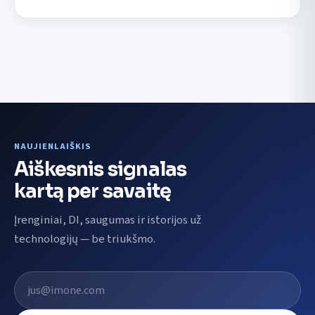
NAUJIENLAIŠKIS
Aiškesnis signalas
kartą per savaitę
Įrenginiai, DI, saugumas ir istorijos už
technologijų — be triukšmo.
El. pašto adresas