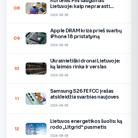
Kortelės PIN saugumas
Lietuvoje: kaip neprarasti
08
pinigų
2026-08-08
Apple DRAM krizė prieš svarbų
iPhone 18 pristatymą
09
2026-08-08
Ukrainietiški dronai Lietuvoje:
ką laimės rinka ir verslas
10
2026-08-08
Samsung S26 FE FCC įrašas
atskleidžia svarbias naujoves
11
2026-08-08
Lietuvos energetikos šuolis: ką
rodo „Litgrid“ pusmetis
12
2026-08-08