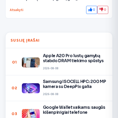
0
0
Atsakyti
SUSIJĘ ĮRAŠAI
Apple A20 Pro lustų gamybą
stabdo DRAM tiekimo spūstys
01
2026-08-08
Samsung ISOCELL HPC: 200 MP
kamera su DeepPix galia
02
2026-08-08
Google Wallet vaikams: saugūs
kišenpinigiai telefone
03