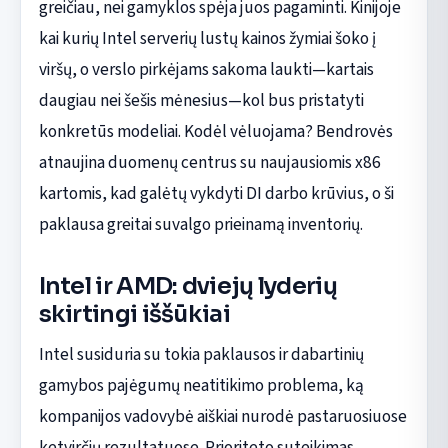
greičiau, nei gamyklos spėja juos pagaminti. Kinijoje
kai kurių Intel serverių lustų kainos žymiai šoko į
viršų, o verslo pirkėjams sakoma laukti—kartais
daugiau nei šešis mėnesius—kol bus pristatyti
konkretūs modeliai. Kodėl vėluojama? Bendrovės
atnaujina duomenų centrus su naujausiomis x86
kartomis, kad galėtų vykdyti DI darbo krūvius, o ši
paklausa greitai suvalgo prieinamą inventorių.
Intel ir AMD: dviejų lyderių
skirtingi iššūkiai
Intel susiduria su tokia paklausos ir dabartinių
gamybos pajėgumų neatitikimo problema, ką
kompanijos vadovybė aiškiai nurodė pastaruosiuose
ketvirčių rezultatuose. Prioriteto suteikimas