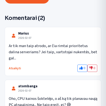
Komentarai
(2)
Marius
2026-02-07
Ar tik man taip atrodo, ar čia rimtai prioritetus 
dalina serveriams? Jei taip, vartotojai nukentės, bet 
gal...
0
0
Atsakyti
atombanga
2026-02-07
Oho, CPU kainos šoktelėjo, o aš ką tik planavau naują 
PC atnaujinimą... Ne taip greit, gi? 😅