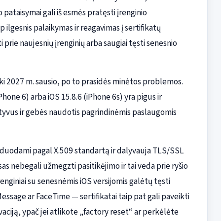
pataisymai gali iš esmės pratęsti įrenginio
p ilgesnis palaikymas ir reagavimas į sertifikatų
i prie naujesnių įrenginių arba saugiai tęsti senesnio
ti iki 2027 m. sausio, po to prasidės minėtos problemos.
iPhone 6) arba iOS 15.8.6 (iPhone 6s) yra pigus ir
aktyvus ir gebės naudotis pagrindinėmis paslaugomis
a išduodami pagal X.509 standartą ir dalyvauja TLS/SSL
sas nebegali užmegzti pasitikėjimo ir tai veda prie ryšio
įrenginiai su senesnėmis iOS versijomis galėtų tęsti
iMessage ar FaceTime — sertifikatai taip pat gali paveikti
vaciją, ypač jei atlikote „factory reset“ ar perkėlėte