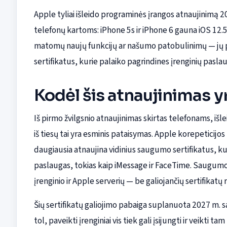
Apple tyliai išleido programinės įrangos atnaujinimą 
telefonų kartoms: iPhone 5s ir iPhone 6 gauna iOS 12.5.
matomų naujų funkcijų ar našumo patobulinimų — jų pag
sertifikatus, kurie palaiko pagrindines įrenginių pasla
Kodėl šis atnaujinimas y
Iš pirmo žvilgsnio atnaujinimas skirtas telefonams, išl
iš tiesų tai yra esminis pataisymas. Apple korepeticijos
daugiausia atnaujina vidinius saugumo sertifikatus, kur
paslaugas, tokias kaip iMessage ir FaceTime. Saugumo se
įrenginio ir Apple serverių — be galiojančių sertifikatų
Šių sertifikatų galiojimo pabaiga suplanuota 2027 m. sa
tol, paveikti įrenginiai vis tiek gali įsijungti ir veikti t