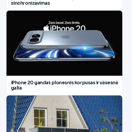
sinchronizavimas
iPhone 20 gandai: plonesnis korpusas ir vėsesnė
galia