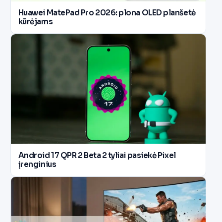
Huawei MatePad Pro 2026: plona OLED planšetė
kūrėjams
Android 17 QPR 2 Beta 2 tyliai pasiekė Pixel
įrenginius