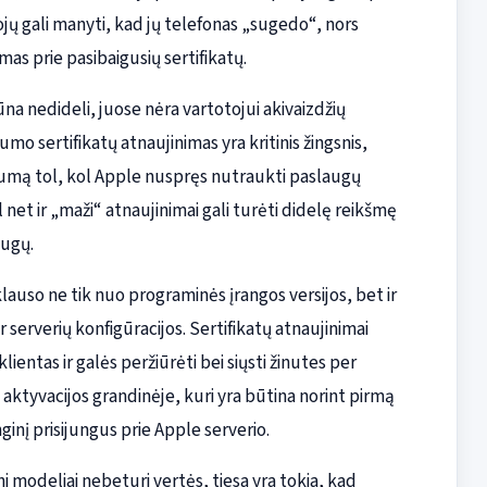
ojų gali manyti, kad jų telefonas „sugedo“, nors
s prie pasibaigusių sertifikatų.
ūna nedideli, juose nėra vartotojui akivaizdžių
mo sertifikatų atnaujinimas yra kritinis žingsnis,
saugumą tol, kol Apple nuspręs nutraukti paslaugų
net ir „maži“ atnaujinimai gali turėti didelę reikšmę
augų.
lauso ne tik nuo programinės įrangos versijos, bet ir
r serverių konfigūracijos. Sertifikatų atnaujinimai
ientas ir galės peržiūrėti bei siųsti žinutes per
a aktyvacijos grandinėje, kuri yra būtina norint pirmą
inį prisijungus prie Apple serverio.
ni modeliai nebeturi vertės, tiesa yra tokia, kad