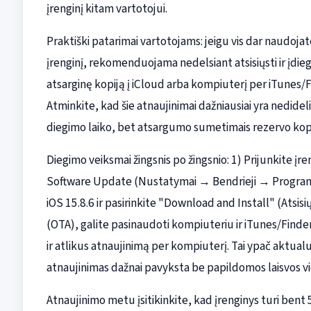
įrenginį kitam vartotojui.
Praktiški patarimai vartotojams: jeigu vis dar naudojat
įrenginį, rekomenduojama nedelsiant atsisiųsti ir įdiegt
atsarginę kopiją į iCloud arba kompiuterį per iTunes/
Atminkite, kad šie atnaujinimai dažniausiai yra nedideli
diegimo laiko, bet atsargumo sumetimais rezervo kopij
Diegimo veiksmai žingsnis po žingsnio: 1) Prijunkite įre
Software Update (Nustatymai → Bendrieji → Programinė
iOS 15.8.6 ir pasirinkite "Download and Install" (Atsisių
(OTA), galite pasinaudoti kompiuteriu ir iTunes/Finde
ir atlikus atnaujinimą per kompiuterį. Tai ypač aktual
atnaujinimas dažnai pavyksta be papildomos laisvos vi
Atnaujinimo metu įsitikinkite, kad įrenginys turi bent 5