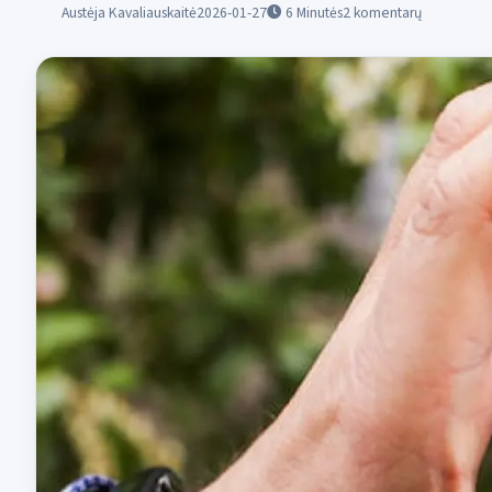
Austėja Kavaliauskaitė
2026-01-27
6
Minutės
2 komentarų