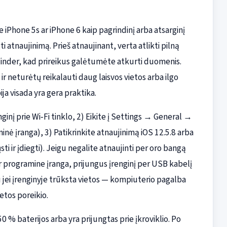
e iPhone 5s ar iPhone 6 kaip pagrindinį arba atsarginį
i atnaujinimą. Prieš atnaujinant, verta atlikti pilną
Finder, kad prireikus galėtumėte atkurti duomenis.
 ir neturėtų reikalauti daug laisvos vietos arba ilgo
a visada yra gera praktika.
nginį prie Wi‑Fi tinklo, 2) Eikite į Settings → General →
 įranga), 3) Patikrinkite atnaujinimą iOS 12.5.8 arba
sti ir įdiegti). Jeigu negalite atnaujinti per oro bangą
r programine įranga, prijungus įrenginį per USB kabelį
u jei įrenginyje trūksta vietos — kompiuterio pagalba
etos poreikio.
0 % baterijos arba yra prijungtas prie įkroviklio. Po