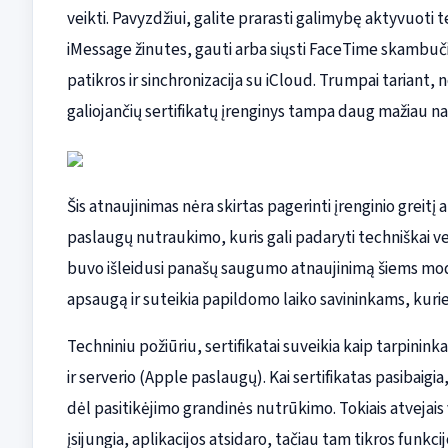
veikti. Pavyzdžiui, galite prarasti galimybę aktyvuoti 
iMessage žinutes, gauti arba siųsti FaceTime skambučiu
patikros ir sinchronizacija su iCloud. Trumpai tariant, nor
galiojančių sertifikatų įrenginys tampa daug mažiau na
Šis atnaujinimas nėra skirtas pagerinti įrenginio greitį a
paslaugų nutraukimo, kuris gali padaryti techniškai v
buvo išleidusi panašų saugumo atnaujinimą šiems mode
apsaugą ir suteikia papildomo laiko savininkams, kuri
Techniniu požiūriu, sertifikatai suveikia kaip tarpinink
ir serverio (Apple paslaugų). Kai sertifikatas pasibaigia, 
dėl pasitikėjimo grandinės nutrūkimo. Tokiais atvejais va
įsijungia, aplikacijos atsidaro, tačiau tam tikros funkci