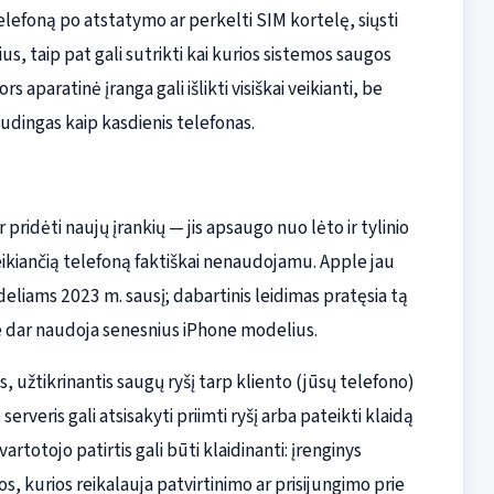
telefoną po atstatymo ar perkelti SIM kortelę, siųsti
s, taip pat gali sutrikti kai kurios sistemos saugos
s aparatinė įranga gali išlikti visiškai veikianti, be
udingas kaip kasdienis telefonas.
r pridėti naujų įrankių — jis apsaugo nuo lėto ir tylinio
eikiančią telefoną faktiškai nenaudojamu. Apple jau
liams 2023 m. sausį; dabartinis leidimas pratęsia tą
e dar naudoja senesnius iPhone modelius.
as, užtikrinantis saugų ryšį tarp kliento (jūsų telefono)
serveris gali atsisakyti priimti ryšį arba pateikti klaidą
rtotojo patirtis gali būti klaidinanti: įrenginys
jos, kurios reikalauja patvirtinimo ar prisijungimo prie