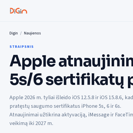
Digin
Naujienos
STRAIPSNIS
Apple atnaujini
5s/6 sertifikatų
Apple 2026 m. tyliai išleido iOS 12.5.8 ir iOS 15.8.6, ka
pratęstų saugumo sertifikatus iPhone 5s, 6 ir 6s.
Atnaujinimai užtikrina aktyvaciją, iMessage ir FaceTi
veikimą iki 2027 m.