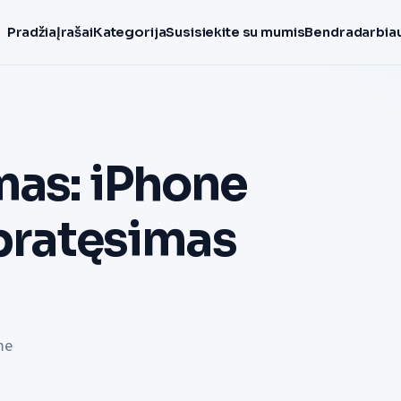
Pradžia
Įrašai
Kategorija
Susisiekite su mumis
Bendradarbiau
mas: iPhone
 pratęsimas
d
me