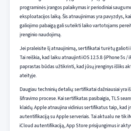
programinės įrangos palaikymas ir periodiniai saugumo 
eksploatacijos laiką. Šis atnaujinimas yra pavyzdys, kai
galiojimo pabaigą gali suteikti laiko vartotojams pereit
įrenginio naudojimą.
Jei praleisite šį atnaujinimą, sertifikatai turėtų galio
Tai reiškia, kad laiku atnaujinti iOS 12.5.8 (iPhone 5s / 
paprastas būdas užtikrinti, kad jūsų įrenginys išliks 
ateityje.
Daugiau techninių detalių: sertifikatai dažniausiai yr
šifravimo procese. Kai sertifikatas pasibaigia, TLS sean
klaidų. Apple atnaujina vidinius sertifikatus taip, kad 
autentifikaciją su Apple serveriais. Tai aktualu ne tik 
iCloud autentifikaciją, App Store prisijungimus ir akty