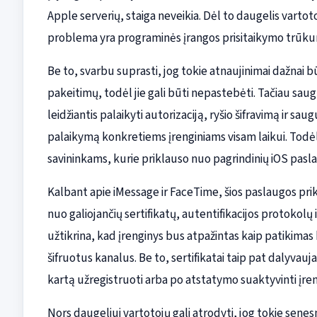
Apple serverių, staiga neveikia. Dėl to daugelis vartot
problema yra programinės įrangos prisitaikymo trūkuma
Be to, svarbu suprasti, jog tokie atnaujinimai dažnai b
pakeitimų, todėl jie gali būti nepastebėti. Tačiau saugu
leidžiantis palaikyti autorizaciją, ryšio šifravimą ir 
palaikymą konkretiems įrenginiams visam laikui. Todėl 
savininkams, kurie priklauso nuo pagrindinių iOS pasl
Kalbant apie iMessage ir FaceTime, šios paslaugos prik
nuo galiojančių sertifikatų, autentifikacijos protokolų i
užtikrina, kad įrenginys bus atpažintas kaip patikimas kl
šifruotus kanalus. Be to, sertifikatai taip pat dalyvauj
kartą užregistruoti arba po atstatymo suaktyvinti įreng
Nors daugeliui vartotojų gali atrodyti, jog tokie senes