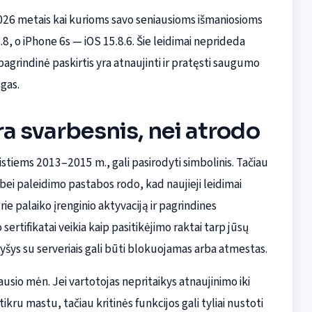
2026 metais kai kurioms savo seniausioms išmaniosioms
8, o iPhone 6s — iOS 15.8.6. Šie leidimai neprideda
rindinė paskirtis yra atnaujinti ir pratęsti saugumo
ugas.
ra svarbesnis, nei atrodo
eistiems 2013–2015 m., gali pasirodyti simbolinis. Tačiau
 bei paleidimo pastabos rodo, kad naujieji leidimai
ie palaiko įrenginio aktyvaciją ir pagrindines
rtifikatai veikia kaip pasitikėjimo raktai tarp jūsų
 ryšys su serveriais gali būti blokuojamas arba atmestas.
usio mėn. Jei vartotojas nepritaikys atnaujinimo iki
am tikru mastu, tačiau kritinės funkcijos gali tyliai nustoti