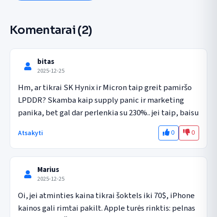
Komentarai
(2)
bitas
2025-12-25
Hm, ar tikrai SK Hynix ir Micron taip greit pamiršo 
LPDDR? Skamba kaip supply panic ir marketing 
panika, bet gal dar perlenkia su 230%.. jei taip, baisu
0
0
Atsakyti
Marius
2025-12-25
Oi, jei atminties kaina tikrai šoktels iki 70$, iPhone 
kainos gali rimtai pakilt. Apple turės rinktis: pelnas 