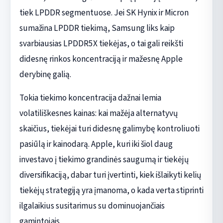
tiek LPDDR segmentuose. Jei SK Hynix ir Micron
sumažina LPDDR tiekimą, Samsung liks kaip
svarbiausias LPDDR5X tiekėjas, o tai gali reikšti
didesnę rinkos koncentraciją ir mažesnę Apple
derybinę galią.
Tokia tiekimo koncentracija dažnai lemia
volatiliškesnes kainas: kai mažėja alternatyvų
skaičius, tiekėjai turi didesnę galimybę kontroliuoti
pasiūlą ir kainodarą. Apple, kuri iki šiol daug
investavo į tiekimo grandinės saugumą ir tiekėjų
diversifikaciją, dabar turi įvertinti, kiek išlaikyti kelių
tiekėjų strategiją yra įmanoma, o kada verta stiprinti
ilgalaikius susitarimus su dominuojančiais
gamintojais.