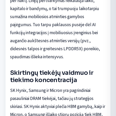
per naktį. Linijų pertvarkymas reikalauja laiko,
kapitalo ir bandymų, o tai trumpuoju laikotarpiu
sumažina mobiliosios atminties gamybos
pajėgumus. Tuo tarpu paklausos pusėje dėl AI
funkcijų integracijos į mobiliuosius įrenginius bei
augančio aukštesnės atminties versijų (pvz.,
didesnės talpos ir greitesnės LPDDR5X) poreikio,
spaudimas išlieka intensyvus.
Skirtingų tiekėjų vaidmuo ir
tiekimo koncentracija
SK Hynix, Samsung ir Micron yra pagrindiniai
pasauliniai DRAM tiekėjai, tačiau jų strategijos
skiriasi. SK Hynix aktyviai plečia HBM gamybą, kaip ir
Micron, o Samsung išlaiko stiprų poziciją tiek HBM,