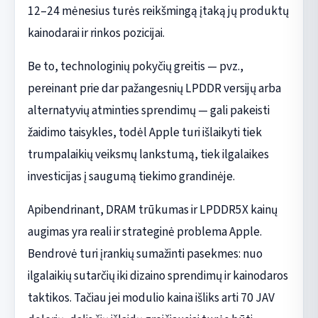
12–24 mėnesius turės reikšmingą įtaką jų produktų
kainodarai ir rinkos pozicijai.
Be to, technologinių pokyčių greitis — pvz.,
pereinant prie dar pažangesnių LPDDR versijų arba
alternatyvių atminties sprendimų — gali pakeisti
žaidimo taisykles, todėl Apple turi išlaikyti tiek
trumpalaikių veiksmų lankstumą, tiek ilgalaikes
investicijas į saugumą tiekimo grandinėje.
Apibendrinant, DRAM trūkumas ir LPDDR5X kainų
augimas yra reali ir strateginė problema Apple.
Bendrovė turi įrankių sumažinti pasekmes: nuo
ilgalaikių sutarčių iki dizaino sprendimų ir kainodaros
taktikos. Tačiau jei modulio kaina išliks arti 70 JAV