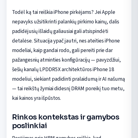
Todėl ką tai reiškia iPhone pirkėjams? Jei Apple
nepavyks užsitikrinti palankių pirkimo kainų, dalis
padidėjusių išlaidų galiausiai gali atsispindėti
detalėse. Situacija ypač jautri, nes ateities iPhone
modeliai, kaip gandai rodo, gali pereiti prie dar
pažangesnių atminties konfigūracijų — pavyzdžiui,
šešių kanalų LPDDR5X architektūros iPhone 18
modeliui, siekiant padidinti pralaidumą ir AI našumą
— tai reikštų žymiai didesnį DRAM poreikį tuo metu,
kai kainos yra išpūstos.
Rinkos kontekstas ir gamybos
poslinkiai