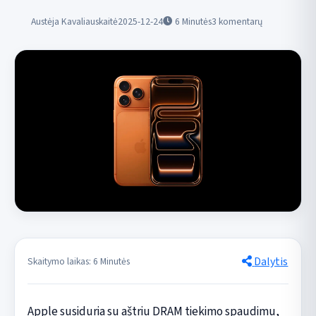
Austėja Kavaliauskaitė
2025-12-24
6
Minutės
3 komentarų
Dalytis
Skaitymo laikas: 6 Minutės
Apple susiduria su aštriu DRAM tiekimo spaudimu,