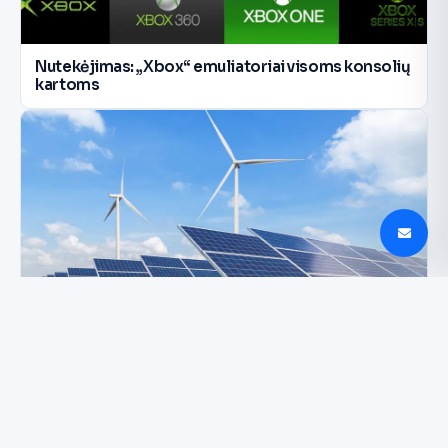
Nutekėjimas: „Xbox“ emuliatoriai visoms konsolių
kartoms
Kaune vyksianti ENTRUST keis Lietuvos energetiką
ir rinką