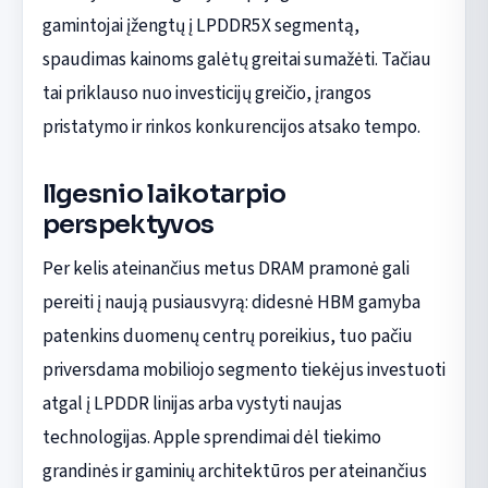
gamintojai įžengtų į LPDDR5X segmentą,
spaudimas kainoms galėtų greitai sumažėti. Tačiau
tai priklauso nuo investicijų greičio, įrangos
pristatymo ir rinkos konkurencijos atsako tempo.
Ilgesnio laikotarpio
perspektyvos
Per kelis ateinančius metus DRAM pramonė gali
pereiti į naują pusiausvyrą: didesnė HBM gamyba
patenkins duomenų centrų poreikius, tuo pačiu
priversdama mobiliojo segmento tiekėjus investuoti
atgal į LPDDR linijas arba vystyti naujas
technologijas. Apple sprendimai dėl tiekimo
grandinės ir gaminių architektūros per ateinančius