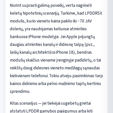
Norint suprasti galimą poveikį, verta nagrinėti
keletą hipotetinių scenarijų. Tarkime, kad LPDDR5X
modulis, kurio vieneto kaina pakilo iki ~70 JAV
dolerių, yra naudojamas keliuose atminties
bankuose iPhone modelyje. Jei Apple prijungtų
daugiau atminties kanalų ir didesnę talpą (pvz.,
šešių kanalų architektūra iPhone 18), bendras
modulių skaičius viename įrenginyje padidėtų, o tai
reikštų daug didesnes vieneto medžiagų sąnaudas
kiekvienam telefonui. Tokiu atveju pasirinkimas tarp
kainos didinimo arba pelno mažinimo taptų kertiniu
sprendimu.
Kitas scenarijus — jei tiekėjai sugebėtų greitai
atstatyti LPDDR gamybos pajėgumus arba kiti