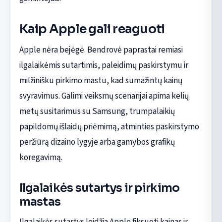
Kaip Apple gali reaguoti
Apple nėra bejėgė. Bendrovė paprastai remiasi
ilgalaikėmis sutartimis, paleidimų paskirstymu ir
milžinišku pirkimo mastu, kad sumažintų kainų
svyravimus. Galimi veiksmų scenarijai apima kelių
metų susitarimus su Samsung, trumpalaikių
papildomų išlaidų priėmimą, atminties paskirstymo
peržiūrą dizaino lygyje arba gamybos grafikų
koregavimą.
Ilgalaikės sutartys ir pirkimo
mastas
Ilgalaikės sutartys leidžia Apple fiksuoti kainas ir