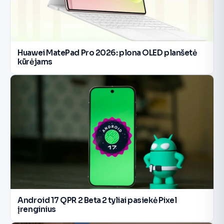
Huawei MatePad Pro 2026: plona OLED planšetė
kūrėjams
Android 17 QPR 2 Beta 2 tyliai pasiekė Pixel
įrenginius