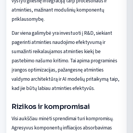
vystyti gilesnę integraciją tarp procesoriaus ir
atminties, mažinant modulinių komponentų
priklausomybę.
Dar viena galimybė yra investuoti į R&D, siekiant
pagerinti atminties naudojimo efektyvumą ir
sumažinti reikalaujamos atminties kiekį be
pastebimo našumo kritimo. Tai apima programinės
įrangos optimizacijas, pažangesnę atminties
valdymo architektūrą ir AI modelių pritaikymą taip,
kad jie būtų labiau atminties efektyvūs.
Rizikos ir kompromisai
Visi aukščiau minėti sprendimai turi kompromisų.
Agresyvus komponentų infliacijos absorbavimas