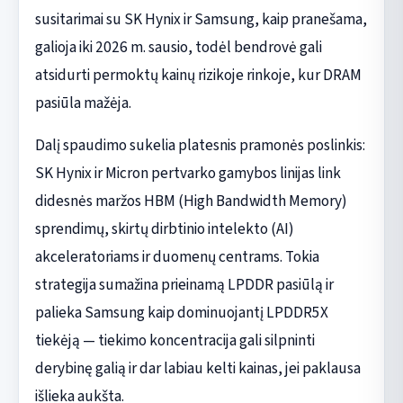
susitarimai su SK Hynix ir Samsung, kaip pranešama,
galioja iki 2026 m. sausio, todėl bendrovė gali
atsidurti permoktų kainų rizikoje rinkoje, kur DRAM
pasiūla mažėja.
Dalį spaudimo sukelia platesnis pramonės poslinkis:
SK Hynix ir Micron pertvarko gamybos linijas link
didesnės maržos HBM (High Bandwidth Memory)
sprendimų, skirtų dirbtinio intelekto (AI)
akceleratoriams ir duomenų centrams. Tokia
strategija sumažina prieinamą LPDDR pasiūlą ir
palieka Samsung kaip dominuojantį LPDDR5X
tiekėją — tiekimo koncentracija gali silpninti
derybinę galią ir dar labiau kelti kainas, jei paklausa
išlieka aukšta.