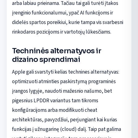
arba labiau prieinama. Tačiau tai gali turėti įtakos
įrenginio funkcionalumui, ypač AI funkcijoms ir
didelės spartos poreikiui, kurie tampa vis svarbesni
rinkodaros pozicijoms ir vartotojų lūkesčiams.
Techninės alternatyvos ir
dizaino sprendimai
Apple gali svarstyti kelias technines alternatyvas:
optimizuoti atminties paskirstymą programinės
įrangos lygyje, naudoti mažesnio našumo, bet
pigesnius LPDDR variantus tam tikroms
konfigūracijoms arba modifikuoti cheat
architektūras, pavyzdžiui, perjungiant kai kurias
funkcijas į užnugarinę (cloud) dalį. Taip pat galima