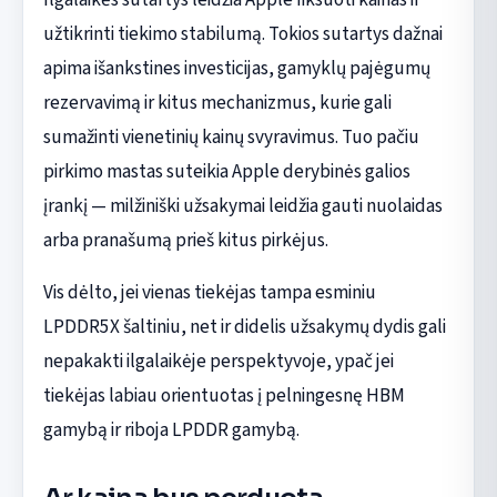
užtikrinti tiekimo stabilumą. Tokios sutartys dažnai
apima išankstines investicijas, gamyklų pajėgumų
rezervavimą ir kitus mechanizmus, kurie gali
sumažinti vienetinių kainų svyravimus. Tuo pačiu
pirkimo mastas suteikia Apple derybinės galios
įrankį — milžiniški užsakymai leidžia gauti nuolaidas
arba pranašumą prieš kitus pirkėjus.
Vis dėlto, jei vienas tiekėjas tampa esminiu
LPDDR5X šaltiniu, net ir didelis užsakymų dydis gali
nepakakti ilgalaikėje perspektyvoje, ypač jei
tiekėjas labiau orientuotas į pelningesnę HBM
gamybą ir riboja LPDDR gamybą.