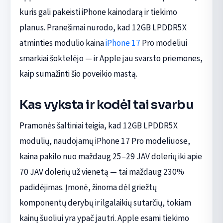
kuris gali pakeisti iPhone kainodarą ir tiekimo
planus. Pranešimai nurodo, kad 12GB LPDDR5X
atminties modulio kaina
iPhone 17
Pro modeliui
smarkiai šoktelėjo — ir Apple jau svarsto priemones,
kaip sumažinti šio poveikio mastą.
Kas vyksta ir kodėl tai svarbu
Pramonės šaltiniai teigia, kad 12GB LPDDR5X
modulių, naudojamų iPhone 17 Pro modeliuose,
kaina pakilo nuo maždaug 25–29 JAV dolerių iki apie
70 JAV dolerių už vienetą — tai maždaug 230%
padidėjimas. Įmonė, žinoma dėl griežtų
komponentų derybų ir ilgalaikių sutarčių, tokiam
kainų šuoliui yra ypač jautri. Apple esami tiekimo