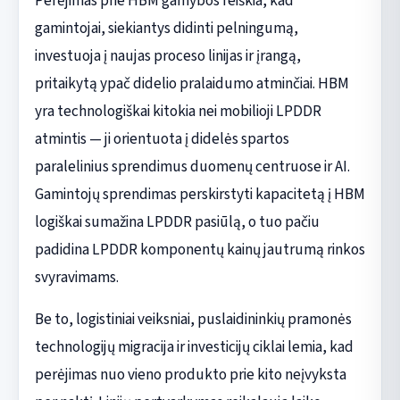
Perėjimas prie HBM gamybos reiškia, kad
gamintojai, siekiantys didinti pelningumą,
investuoja į naujas proceso linijas ir įrangą,
pritaikytą ypač didelio pralaidumo atminčiai. HBM
yra technologiškai kitokia nei mobilioji LPDDR
atmintis — ji orientuota į didelės spartos
paralelinius sprendimus duomenų centruose ir AI.
Gamintojų sprendimas perskirstyti kapacitetą į HBM
logiškai sumažina LPDDR pasiūlą, o tuo pačiu
padidina LPDDR komponentų kainų jautrumą rinkos
svyravimams.
Be to, logistiniai veiksniai, puslaidininkių pramonės
technologijų migracija ir investicijų ciklai lemia, kad
perėjimas nuo vieno produkto prie kito neįvyksta