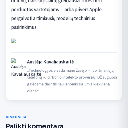
dolerių, dalis šių išlaidų greičiausiai turės būti
perduotos vartotojams — arba privers Apple
pergalvoti artimiausių modelių techninius
pasirinkimus.
Austėja Kavaliauskaitė
„Technologijos visada mane žavėjo – nuo išmaniųjų
telefonų iki dirbtinio intelekto proveržių. Džiaugiuosi
galėdama dalintis naujienomis su jumis kiekvieną
dieną.“
DISKUSIJA
Palikti komentarą