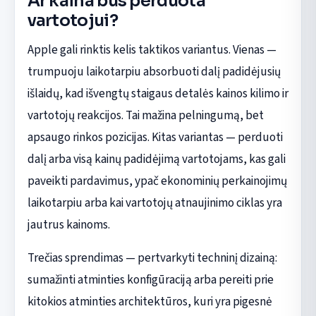
Ar kaina bus perduota
vartotojui?
Apple gali rinktis kelis taktikos variantus. Vienas —
trumpuoju laikotarpiu absorbuoti dalį padidėjusių
išlaidų, kad išvengtų staigaus detalės kainos kilimo ir
vartotojų reakcijos. Tai mažina pelningumą, bet
apsaugo rinkos pozicijas. Kitas variantas — perduoti
dalį arba visą kainų padidėjimą vartotojams, kas gali
paveikti pardavimus, ypač ekonominių perkainojimų
laikotarpiu arba kai vartotojų atnaujinimo ciklas yra
jautrus kainoms.
Trečias sprendimas — pertvarkyti techninį dizainą:
sumažinti atminties konfigūraciją arba pereiti prie
kitokios atminties architektūros, kuri yra pigesnė