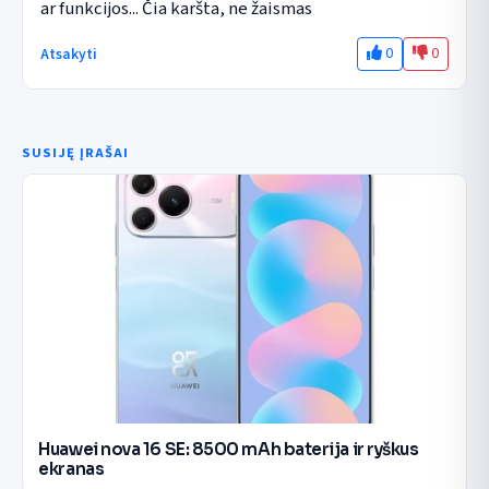
ar funkcijos... Čia karšta, ne žaismas
0
0
Atsakyti
SUSIJĘ ĮRAŠAI
Huawei nova 16 SE: 8500 mAh baterija ir ryškus
ekranas