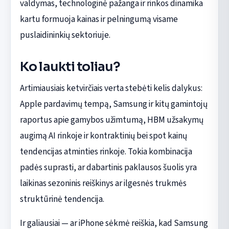
valdymas, technologinė pažanga ir rinkos dinamika
kartu formuoja kainas ir pelningumą visame
puslaidininkių sektoriuje.
Ko laukti toliau?
Artimiausiais ketvirčiais verta stebėti kelis dalykus:
Apple pardavimų tempą, Samsung ir kitų gamintojų
raportus apie gamybos užimtumą, HBM užsakymų
augimą AI rinkoje ir kontraktinių bei spot kainų
tendencijas atminties rinkoje. Tokia kombinacija
padės suprasti, ar dabartinis paklausos šuolis yra
laikinas sezoninis reiškinys ar ilgesnės trukmės
struktūrinė tendencija.
Ir galiausiai — ar iPhone sėkmė reiškia, kad Samsung