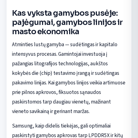
Kas vyksta gamybos pusėje:
pajėgumai, gamybos linijos ir
masto ekonomika
Atminties lustų gamyba — sudėtingas ir kapitalo
intensyvus procesas. Gamintojai investuoja į
pažangias litografijos technologijas, aukštos
kokybės die (chip) testavimo įrangą ir sudėtingas
pakavimo linijas. Kai gamybos linijos veikia artimuose
prie pilnos apkrovos, fiksuotos sąnaudos
paskirstomos tarp daugiau vienetų, mažinant
vieneto savikainą ir gerinant maržas.
Samsung, kaip didelis tiekėjas, gali optimaliai
paskirstyti gamybos apkrovas tarp LPDDR5X ir kitų