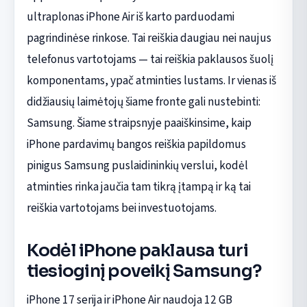
ultraplonas iPhone Air iš karto parduodami
pagrindinėse rinkose. Tai reiškia daugiau nei naujus
telefonus vartotojams — tai reiškia paklausos šuolį
komponentams, ypač atminties lustams. Ir vienas iš
didžiausių laimėtojų šiame fronte gali nustebinti:
Samsung. Šiame straipsnyje paaiškinsime, kaip
iPhone pardavimų bangos reiškia papildomus
pinigus Samsung puslaidininkių verslui, kodėl
atminties rinka jaučia tam tikrą įtampą ir ką tai
reiškia vartotojams bei investuotojams.
Kodėl iPhone paklausa turi
tiesioginį poveikį Samsung?
iPhone 17 serija ir iPhone Air naudoja 12 GB