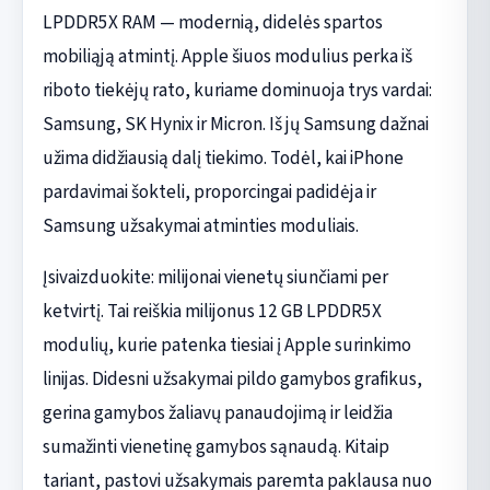
LPDDR5X RAM — modernią, didelės spartos
mobiliąją atmintį. Apple šiuos modulius perka iš
riboto tiekėjų rato, kuriame dominuoja trys vardai:
Samsung, SK Hynix ir Micron. Iš jų Samsung dažnai
užima didžiausią dalį tiekimo. Todėl, kai iPhone
pardavimai šokteli, proporcingai padidėja ir
Samsung užsakymai atminties moduliais.
Įsivaizduokite: milijonai vienetų siunčiami per
ketvirtį. Tai reiškia milijonus 12 GB LPDDR5X
modulių, kurie patenka tiesiai į Apple surinkimo
linijas. Didesni užsakymai pildo gamybos grafikus,
gerina gamybos žaliavų panaudojimą ir leidžia
sumažinti vienetinę gamybos sąnaudą. Kitaip
tariant, pastovi užsakymais paremta paklausa nuo