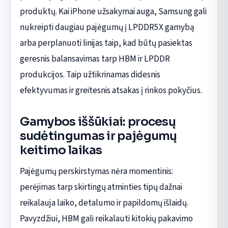
produktų. Kai iPhone užsakymai auga, Samsung gali
nukreipti daugiau pajėgumų į LPDDR5X gamybą
arba perplanuoti linijas taip, kad būtų pasiektas
geresnis balansavimas tarp HBM ir LPDDR
produkcijos. Taip užtikrinamas didesnis
efektyvumas ir greitesnis atsakas į rinkos pokyčius.
Gamybos iššūkiai: procesų
sudėtingumas ir pajėgumų
keitimo laikas
Pajėgumų perskirstymas nėra momentinis:
perėjimas tarp skirtingų atminties tipų dažnai
reikalauja laiko, detalumo ir papildomų išlaidų.
Pavyzdžiui, HBM gali reikalauti kitokių pakavimo