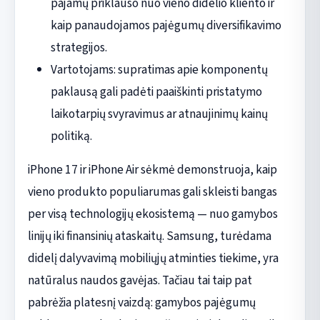
pajamų priklauso nuo vieno didelio kliento ir
kaip panaudojamos pajėgumų diversifikavimo
strategijos.
Vartotojams: supratimas apie komponentų
paklausą gali padėti paaiškinti pristatymo
laikotarpių svyravimus ar atnaujinimų kainų
politiką.
iPhone 17 ir iPhone Air sėkmė demonstruoja, kaip
vieno produkto populiarumas gali skleisti bangas
per visą technologijų ekosistemą — nuo gamybos
linijų iki finansinių ataskaitų. Samsung, turėdama
didelį dalyvavimą mobiliųjų atminties tiekime, yra
natūralus naudos gavėjas. Tačiau tai taip pat
pabrėžia platesnį vaizdą: gamybos pajėgumų