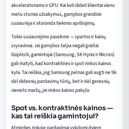
akceleratoriams ir GPU. Kai keli dideli klientai vienu
metu stumia užsakymus, gamybos grandinė
susiaurėja ir atsiranda tiekimo apribojimų.
Tokio susiaurėjimo pasekmė — spartos ir kainų
svyravimai. Jei gamybos talpa negali greitai
išsiplėsti, gamintojai (Samsung, SK Hynix ir Micron)
gali matyti, kad kontraktinės ir spot rinkos kainos
kyla. Tai reiškia, jog Samsung pelnas gali augti ne tik
dėl didesnių pardavimų tūrių, bet ir dėl geresnių
vieneto maržų, jei rinkos kainos pakyla.
Spot vs. kontraktinės kainos —
kas tai reiškia gamintojui?
Atminties rinkoje pardavimai vykdomi dviem