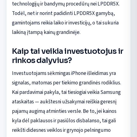
technologijų ir bandymų procedūrų nei LPDDR5X.
Todėl, net ir norint padidinti LPDDR5X gamybą,
gamintojams reikia laiko ir investicijų, o tai sukuria
laikiną įtampą kainų grandinėje.
Kaip tai veikia investuotojus ir
rinkos dalyvius?
Investuotojams sėkmingas iPhone išleidimas yra
signalas, matomas per tiekimo grandinės rodiklius.
Kai pardavimai pakyla, tai tiesiogiai veikia Samsung
ataskaitas — aukštesni užsakymai reiškia geresnį
pajamų augimą atminties versle. Be to, jei kainos
kyla dėl paklausos ir pasiūlos disbalanso, tai gali
reikšti didesnes veiklos ir grynojo pelningumo