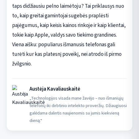
taps didžiausiu pelno laimėtoju? Tai priklausys nuo
to, kaip greitai gamintojai sugebės praplėsti
pajėgumus, kaip keisis kainos rinkoje ir kaip klientai,
tokie kaip Apple, valdys savo tiekimo grandines.
Viena aišku: populiarus išmanusis telefonas gali
turėti kur kas platesnį poveikį, nei atrodo iš pirmo
žvilgsnio.
Austėja Kavaliauskaitė
„Technologijos visada mane žavėjo – nuo išmaniųjų
telefonų iki dirbtinio intelekto proveržių. Džiaugiuosi
galėdama dalintis naujienomis su jumis kiekvieną
dieną.“