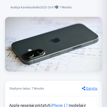
Austėja Kavaliauskaitė
2025-10-07
7
Minutės
Dalytis
Skaitymo laikas: 7 Minutės
Apple neseniai pristatyti
iPhone 17
modeliai ir