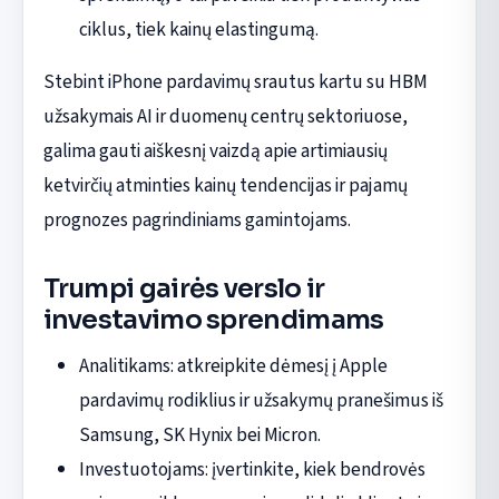
ciklus, tiek kainų elastingumą.
Stebint iPhone pardavimų srautus kartu su HBM
užsakymais AI ir duomenų centrų sektoriuose,
galima gauti aiškesnį vaizdą apie artimiausių
ketvirčių atminties kainų tendencijas ir pajamų
prognozes pagrindiniams gamintojams.
Trumpi gairės verslo ir
investavimo sprendimams
Analitikams: atkreipkite dėmesį į Apple
pardavimų rodiklius ir užsakymų pranešimus iš
Samsung, SK Hynix bei Micron.
Investuotojams: įvertinkite, kiek bendrovės