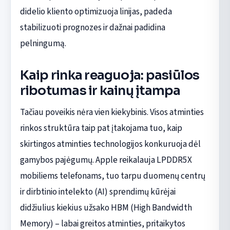
didelio kliento optimizuoja linijas, padeda
stabilizuoti prognozes ir dažnai padidina
pelningumą.
Kaip rinka reaguoja: pasiūlos
ribotumas ir kainų įtampa
Tačiau poveikis nėra vien kiekybinis. Visos atminties
rinkos struktūra taip pat įtakojama tuo, kaip
skirtingos atminties technologijos konkuruoja dėl
gamybos pajėgumų. Apple reikalauja LPDDR5X
mobiliems telefonams, tuo tarpu duomenų centrų
ir dirbtinio intelekto (AI) sprendimų kūrėjai
didžiulius kiekius užsako HBM (High Bandwidth
Memory) – labai greitos atminties, pritaikytos