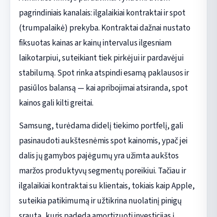
pagrindiniais kanalais: ilgalaikiai kontraktai ir spot
(trumpalaikė) prekyba. Kontraktai dažnai nustato
fiksuotas kainas ar kainų intervalus ilgesniam
laikotarpiui, suteikiant tiek pirkėjui ir pardavėjui
stabilumą. Spot rinka atspindi esamą paklausos ir
pasiūlos balansą — kai apribojimai atsiranda, spot
kainos gali kilti greitai.
Samsung, turėdama didelį tiekimo portfelį, gali
pasinaudoti aukštesnėmis spot kainomis, ypač jei
dalis jų gamybos pajėgumų yra užimta aukštos
maržos produktyvų segmentų poreikiui. Tačiau ir
ilgalaikiai kontraktai su klientais, tokiais kaip Apple,
suteikia patikimumą ir užtikrina nuolatinį pinigų
srautą, kuris padeda amortizuoti investicijas į