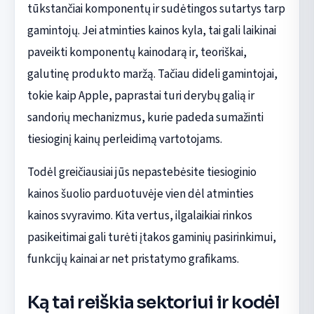
tūkstančiai komponentų ir sudėtingos sutartys tarp
gamintojų. Jei atminties kainos kyla, tai gali laikinai
paveikti komponentų kainodarą ir, teoriškai,
galutinę produkto maržą. Tačiau dideli gamintojai,
tokie kaip Apple, paprastai turi derybų galią ir
sandorių mechanizmus, kurie padeda sumažinti
tiesioginį kainų perleidimą vartotojams.
Todėl greičiausiai jūs nepastebėsite tiesioginio
kainos šuolio parduotuvėje vien dėl atminties
kainos svyravimo. Kita vertus, ilgalaikiai rinkos
pasikeitimai gali turėti įtakos gaminių pasirinkimui,
funkcijų kainai ar net pristatymo grafikams.
Ką tai reiškia sektoriui ir kodėl