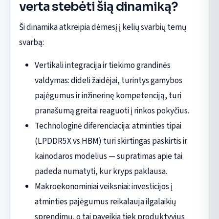
verta stebėti šią dinamiką?
Ši dinamika atkreipia dėmesį į kelių svarbių temų
svarbą:
Vertikali integracija ir tiekimo grandinės
valdymas: dideli žaidėjai, turintys gamybos
pajėgumus ir inžinerinę kompetenciją, turi
pranašumą greitai reaguoti į rinkos pokyčius.
Technologinė diferenciacija: atminties tipai
(LPDDR5X vs HBM) turi skirtingas paskirtis ir
kainodaros modelius — supratimas apie tai
padeda numatyti, kur kryps paklausa.
Makroekonominiai veiksniai: investicijos į
atminties pajėgumus reikalauja ilgalaikių
sprendimų, o tai paveikia tiek produktyvius