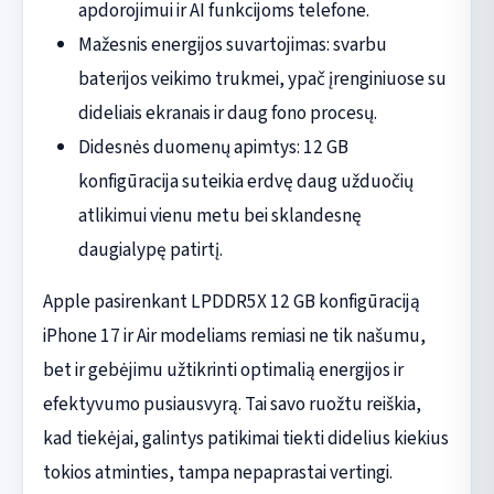
apdorojimui ir AI funkcijoms telefone.
Mažesnis energijos suvartojimas: svarbu
baterijos veikimo trukmei, ypač įrenginiuose su
dideliais ekranais ir daug fono procesų.
Didesnės duomenų apimtys: 12 GB
konfigūracija suteikia erdvę daug užduočių
atlikimui vienu metu bei sklandesnę
daugialypę patirtį.
Apple pasirenkant LPDDR5X 12 GB konfigūraciją
iPhone 17 ir Air modeliams remiasi ne tik našumu,
bet ir gebėjimu užtikrinti optimalią energijos ir
efektyvumo pusiausvyrą. Tai savo ruožtu reiškia,
kad tiekėjai, galintys patikimai tiekti didelius kiekius
tokios atminties, tampa nepaprastai vertingi.