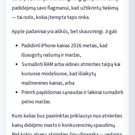
padidėjimą savo flagmanui, kad užtikrintų tiekimą
— tai rodo, kokia įtempta tapo rinka.
Apple padariniai yra aiškūs, bet skausmingi. Ji gali:
Padidinti iPhone kainas 2026 metais, kad
išsaugotų našumą ir maržas,
Sumažinti RAM arba vidinės atminties talpą kai
kuriuose modeliuose, kad išlaikytų
mažmenines kainas, arba
Priimti papildomas sąnaudas ir laikinai sumažinti
pelno maržas.
Kuris kelias bus pasirinktas priklausys nuo atminties
kainų didėjimo masto ir konkurencinių spaudimų.
Bet kokiu atveju atminties čipų dinamika — vedama