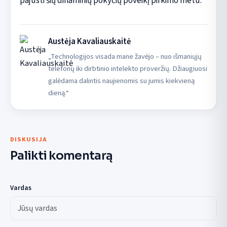
pajusti šių dinaminių pokyčių poveikį pirkimo metu.
Austėja Kavaliauskaitė
„Technologijos visada mane žavėjo – nuo išmaniųjų
telefonų iki dirbtinio intelekto proveržių. Džiaugiuosi
galėdama dalintis naujienomis su jumis kiekvieną
dieną.“
DISKUSIJA
Palikti komentarą
Vardas