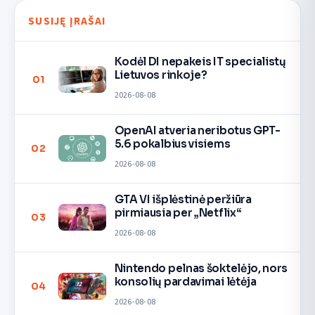
SUSIJĘ ĮRAŠAI
Kodėl DI nepakeis IT specialistų
Lietuvos rinkoje?
01
2026-08-08
OpenAI atveria neribotus GPT-
5.6 pokalbius visiems
02
2026-08-08
GTA VI išplėstinė peržiūra
pirmiausia per „Netflix“
03
2026-08-08
Nintendo pelnas šoktelėjo, nors
konsolių pardavimai lėtėja
04
2026-08-08