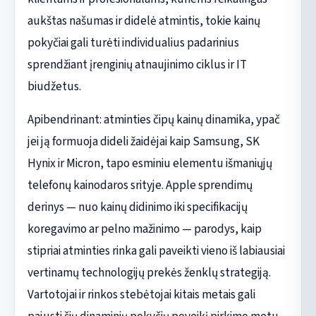
aukštas našumas ir didelė atmintis, tokie kainų
pokyčiai gali turėti individualius padarinius
sprendžiant įrenginių atnaujinimo ciklus ir IT
biudžetus.
Apibendrinant: atminties čipų kainų dinamika, ypač
jei ją formuoja dideli žaidėjai kaip Samsung, SK
Hynix ir Micron, tapo esminiu elementu išmaniųjų
telefonų kainodaros srityje. Apple sprendimų
derinys — nuo kainų didinimo iki specifikacijų
koregavimo ar pelno mažinimo — parodys, kaip
stipriai atminties rinka gali paveikti vieno iš labiausiai
vertinamų technologijų prekės ženklų strategiją.
Vartotojai ir rinkos stebėtojai kitais metais gali