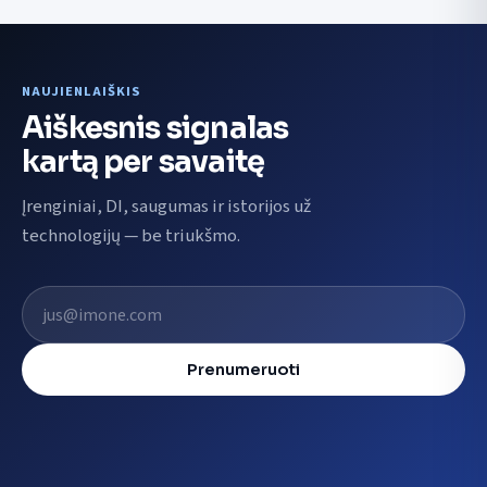
NAUJIENLAIŠKIS
Aiškesnis signalas
kartą per savaitę
Įrenginiai, DI, saugumas ir istorijos už
technologijų — be triukšmo.
El. pašto adresas
Prenumeruoti