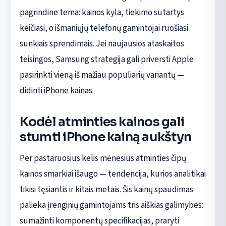
pagrindine tema: kainos kyla, tiekimo sutartys
keičiasi, o išmaniųjų telefonų gamintojai ruošiasi
sunkiais sprendimais. Jei naujausios ataskaitos
teisingos, Samsung strategija gali priversti Apple
pasirinkti vieną iš mažiau populiarių variantų —
didinti iPhone kainas.
Kodėl atminties kainos gali
stumti iPhone kainą aukštyn
Per pastaruosius kelis mėnesius atminties čipų
kainos smarkiai išaugo — tendencija, kurios analitikai
tikisi tęsiantis ir kitais metais. Šis kainų spaudimas
palieka įrenginių gamintojams tris aiškias galimybes:
sumažinti komponentų specifikacijas, praryti