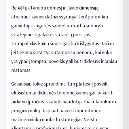
Reikėtų atkreipti dėmesį ir į laiko dimensiją:
atminties kainos dažnai svyruoja. Jei Apple ir kiti
gamintojai sugebės sandėliuoti arba sudaryti
strategines ilgalaikes sutarčių pozicijas,
trumpalaikis kainų šuolis gali būti išlygintas. Tačiau
jei tiekimo sutartys sutampa su periodu, kai rinka
yra ypač įtempta, poveikis gali būti didesnis ir labiau
matomas.
Galiausiai, tokie sprendimai turi platesnį poveikį
ekosistemai: didesnės telefonų kainos gali pakeisti
pirkimo įpročius, skatinti naudotų arba refabrikuotų
įrenginių rinką, taip pat paveikti operatorių ir
mažmenininkų nuolaidų strategijas. Verslo
klientams ir profesionalams, kuriems reikalingas