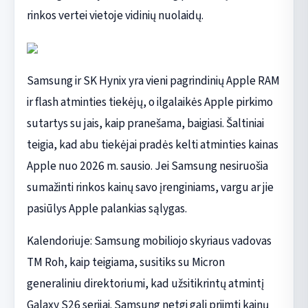
rinkos vertei vietoje vidinių nuolaidų.
Samsung ir SK Hynix yra vieni pagrindinių Apple RAM
ir flash atminties tiekėjų, o ilgalaikės Apple pirkimo
sutartys su jais, kaip pranešama, baigiasi. Šaltiniai
teigia, kad abu tiekėjai pradės kelti atminties kainas
Apple nuo 2026 m. sausio. Jei Samsung nesiruošia
sumažinti rinkos kainų savo įrenginiams, vargu ar jie
pasiūlys Apple palankias sąlygas.
Kalendoriuje: Samsung mobiliojo skyriaus vadovas
TM Roh, kaip teigiama, susitiks su Micron
generaliniu direktoriumi, kad užsitikrintų atmintį
Galaxy S26 serijai. Samsung netgi gali priimti kainų