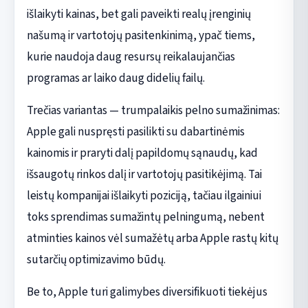
išlaikyti kainas, bet gali paveikti realų įrenginių
našumą ir vartotojų pasitenkinimą, ypač tiems,
kurie naudoja daug resursų reikalaujančias
programas ar laiko daug didelių failų.
Trečias variantas — trumpalaikis pelno sumažinimas:
Apple gali nuspręsti pasilikti su dabartinėmis
kainomis ir praryti dalį papildomų sąnaudų, kad
išsaugotų rinkos dalį ir vartotojų pasitikėjimą. Tai
leistų kompanijai išlaikyti poziciją, tačiau ilgainiui
toks sprendimas sumažintų pelningumą, nebent
atminties kainos vėl sumažėtų arba Apple rastų kitų
sutarčių optimizavimo būdų.
Be to, Apple turi galimybes diversifikuoti tiekėjus