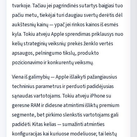
tvarkoje. Tačiau jei pagrindinės sutartys baigiasi tuo
pačiu metu, tiekėjai turi daugiau svertų derėtis dėl
aukštesnių kainų — ypač jei rinkos kainos iš esmės
kyla. Tokiu atveju Apple sprendimas priklausys nuo
kelių strateginių veiksnių: prekės ženklo vertės
apsaugos, pelningumo tikslų, produkto
pozicionavimo ir konkurentų veiksmų.
Viena iš galimybių — Apple išlaikyti pažangiausius
techninius parametrus ir perduoti padidėjusias
sąnaudas vartotojams. Tokiu atveju iPhone su
geresne RAM ir didesne atmintimi išliktų premium
segmente, bet pirkimo slenkstis vartotojams gali
padidėti. Kitas kelias — sumažinti atminties
konfiguracijas kai kuriuose modeliuose; tai leistų