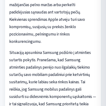
mažėjančias pelno maržas arba perkelti
padidėjusias sąnaudas ant vartotojų pečių.
Kiekvienas sprendimas Apple atveju turi savo
kompromisų, susijusių su prekės ženklo
pozicionavimu, pelningumu ir rinkos
konkurencingumu.
Situaciją apsunkina Samsung požiūrio į atminties
sutartis pokytis. Pranešama, kad Samsung
atminties padalinys perėjo nuo ilgalaikių tiekimo
sutarčių savo mobiliam padaliniui prie ketvirtinių
susitarimų, kurie labiau seka rinkos kainas. Tai
reiškia, jog Samsung mobilus padalinys gali
susidurti su didesnėmis komponentų sąskaitomis —
ir tai signalizuoja, kad Samsung prioritetą teikia