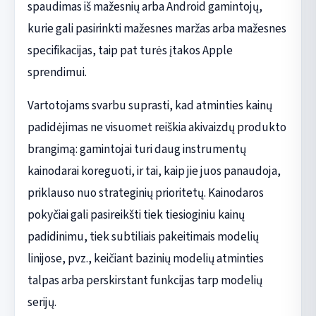
spaudimas iš mažesnių arba Android gamintojų,
kurie gali pasirinkti mažesnes maržas arba mažesnes
specifikacijas, taip pat turės įtakos Apple
sprendimui.
Vartotojams svarbu suprasti, kad atminties kainų
padidėjimas ne visuomet reiškia akivaizdų produkto
brangimą: gamintojai turi daug instrumentų
kainodarai koreguoti, ir tai, kaip jie juos panaudoja,
priklauso nuo strateginių prioritetų. Kainodaros
pokyčiai gali pasireikšti tiek tiesioginiu kainų
padidinimu, tiek subtiliais pakeitimais modelių
linijose, pvz., keičiant bazinių modelių atminties
talpas arba perskirstant funkcijas tarp modelių
serijų.