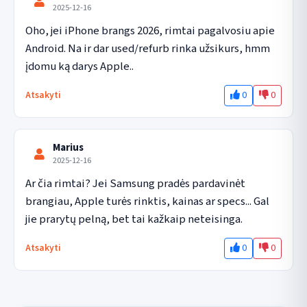
2025-12-16
Oho, jei iPhone brangs 2026, rimtai pagalvosiu apie 
Android. Na ir dar used/refurb rinka užsikurs, hmm  
įdomu ką darys Apple..
0
0
Atsakyti
Marius
2025-12-16
Ar čia rimtai? Jei Samsung pradės pardavinėt 
brangiau, Apple turės rinktis, kainas ar specs... Gal 
jie prarytų pelną, bet tai kažkaip neteisinga.
0
0
Atsakyti