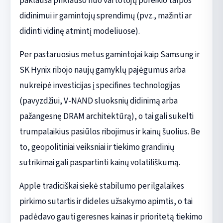
paklausa priklauso nuo vartotojų poreikio talpos
didinimui ir gamintojų sprendimų (pvz., mažinti ar
didinti vidinę atmintį modeliuose).
Per pastaruosius metus gamintojai kaip Samsung ir
SK Hynix ribojo naujų gamyklų pajėgumus arba
nukreipė investicijas į specifines technologijas
(pavyzdžiui, V-NAND sluoksnių didinimą arba
pažangesnę DRAM architektūrą), o tai gali sukelti
trumpalaikius pasiūlos ribojimus ir kainų šuolius. Be
to, geopolitiniai veiksniai ir tiekimo grandinių
sutrikimai gali paspartinti kainų volatiliškumą.
Apple tradiciškai siekė stabilumo per ilgalaikes
pirkimo sutartis ir dideles užsakymo apimtis, o tai
padėdavo gauti geresnes kainas ir prioritetą tiekimo