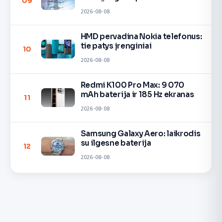
09
2026-08-08
HMD pervadina Nokia telefonus:
tie patys įrenginiai
10
2026-08-08
Redmi K100 Pro Max: 9 070
mAh baterija ir 185 Hz ekranas
11
2026-08-08
Samsung Galaxy Aero: laikrodis
su ilgesne baterija
12
2026-08-08