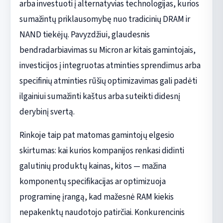
arba investuoti į alternatyvias technologijas, kurios
sumažintų priklausomybę nuo tradicinių DRAM ir
NAND tiekėjų. Pavyzdžiui, glaudesnis
bendradarbiavimas su Micron ar kitais gamintojais,
investicijos į integruotas atminties sprendimus arba
specifinių atminties rūšių optimizavimas gali padėti
ilgainiui sumažinti kaštus arba suteikti didesnį
derybinį svertą.
Rinkoje taip pat matomas gamintojų elgesio
skirtumas: kai kurios kompanijos renkasi didinti
galutinių produktų kainas, kitos — mažina
komponentų specifikacijas ar optimizuoja
programinę įrangą, kad mažesnė RAM kiekis
nepakenktų naudotojo patirčiai. Konkurencinis