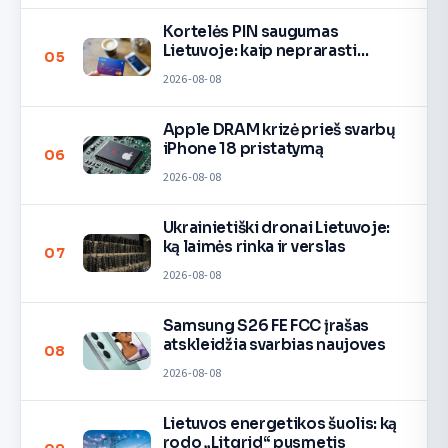
Kortelės PIN saugumas
Lietuvoje: kaip neprarasti
05
pinigų
2026-08-08
Apple DRAM krizė prieš svarbų
iPhone 18 pristatymą
06
2026-08-08
Ukrainietiški dronai Lietuvoje:
ką laimės rinka ir verslas
07
2026-08-08
Samsung S26 FE FCC įrašas
atskleidžia svarbias naujoves
08
2026-08-08
Lietuvos energetikos šuolis: ką
rodo „Litgrid“ pusmetis