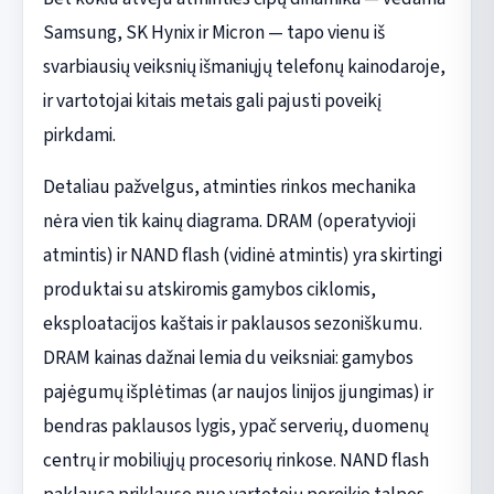
Samsung, SK Hynix ir Micron — tapo vienu iš
svarbiausių veiksnių išmaniųjų telefonų kainodaroje,
ir vartotojai kitais metais gali pajusti poveikį
pirkdami.
Detaliau pažvelgus, atminties rinkos mechanika
nėra vien tik kainų diagrama. DRAM (operatyvioji
atmintis) ir NAND flash (vidinė atmintis) yra skirtingi
produktai su atskiromis gamybos ciklomis,
eksploatacijos kaštais ir paklausos sezoniškumu.
DRAM kainas dažnai lemia du veiksniai: gamybos
pajėgumų išplėtimas (ar naujos linijos įjungimas) ir
bendras paklausos lygis, ypač serverių, duomenų
centrų ir mobiliųjų procesorių rinkose. NAND flash