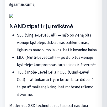
ilgaamžiškumą.
NAND tipai ir jų reikšmė
SLC (Single-Level Cell) — rašo po vieną bitą
vienoje ląstelėje: didžiausias patikimumas,
ilgiausias naudojimo laikas, bet ir kosminė kaina.
MLC (Multi-Level Cell) — po du bitus vienoje
ląstelėje: kompromisas tarp kainos ir ištvermės.
TLC (Triple-Level Cell) ir QLC (Quad-Level
Cell) — atitinkamai trys ir keturi bitai: didesnė
talpa už mažesnę kainą, bet mažesnė rašymo
ištvermė.
Modernios SSD technologijos taip pat naudoja