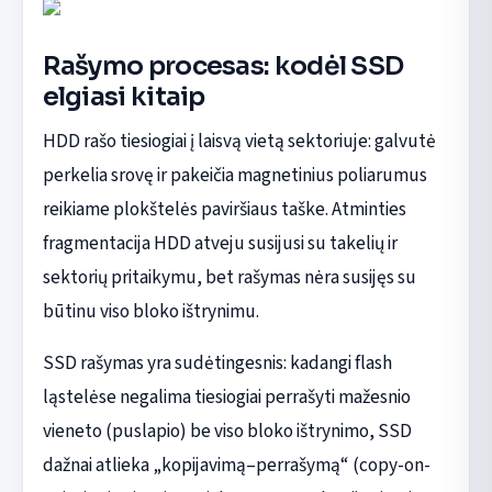
Rašymo procesas: kodėl SSD
elgiasi kitaip
HDD rašo tiesiogiai į laisvą vietą sektoriuje: galvutė
perkelia srovę ir pakeičia magnetinius poliarumus
reikiame plokštelės paviršiaus taške. Atminties
fragmentacija HDD atveju susijusi su takelių ir
sektorių pritaikymu, bet rašymas nėra susijęs su
būtinu viso bloko ištrynimu.
SSD rašymas yra sudėtingesnis: kadangi flash
ląstelėse negalima tiesiogiai perrašyti mažesnio
vieneto (puslapio) be viso bloko ištrynimo, SSD
dažnai atlieka „kopijavimą–perrašymą“ (copy-on-