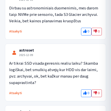
Dirbau su astronominiais duomenimis, mes darom 
taip: NVMe prie sensorio, tada S3 Glacier archyvui. 
Veikia, bet kainos planavimas kruopštus
0
0
Atsakyti
astroset
2025-12-09
Ar tikrai SSD visada geresnis realiu laiku? Skamba 
logiškai, bet smulkių atvejų kur HDD vis dar laimi, 
pvz. archyvai, ok, bet kažkur manau per daug 
supaprastinta?
0
0
Atsakyti