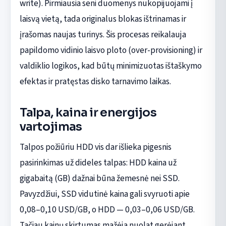
write). Pirmiausia seni duomenys nukopijuojami į
laisvą vietą, tada originalus blokas ištrinamas ir
įrašomas naujas turinys. Šis procesas reikalauja
papildomo vidinio laisvo ploto (over-provisioning) ir
valdiklio logikos, kad būtų minimizuotas ištaškymo
efektas ir pratęstas disko tarnavimo laikas.
Talpa, kaina ir energijos
vartojimas
Talpos požiūriu HDD vis dar išlieka pigesnis
pasirinkimas už dideles talpas: HDD kaina už
gigabaitą (GB) dažnai būna žemesnė nei SSD.
Pavyzdžiui, SSD vidutinė kaina gali svyruoti apie
0,08–0,10 USD/GB, o HDD — 0,03–0,06 USD/GB.
Tačiau kainų skirtumas mažėja nuolat gerėjant