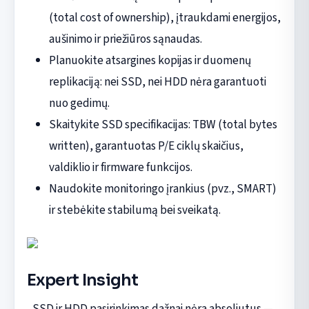
(total cost of ownership), įtraukdami energijos,
aušinimo ir priežiūros sąnaudas.
Planuokite atsargines kopijas ir duomenų
replikaciją: nei SSD, nei HDD nėra garantuoti
nuo gedimų.
Skaitykite SSD specifikacijas: TBW (total bytes
written), garantuotas P/E ciklų skaičius,
valdiklio ir firmware funkcijos.
Naudokite monitoringo įrankius (pvz., SMART)
ir stebėkite stabilumą bei sveikatą.
Expert Insight
„SSD ir HDD pasirinkimas dažnai nėra absoliutus —