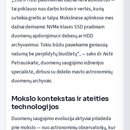
tai priklauso nuo darbo krūvio ir vertės, kurią
suteikia greitis ar talpa. Mokslinėse aplinkose mes
dažnai deriname: NVMe klasės SSD pradiniam
duomenų apdorojimui ir debesų ar HDD
archyvavimui. Tokiu būdu pasiekiame geriausią
našumą be perpildytų biudžetų“, — sako dr. Aistė
Petrauskaitė, duomenų saugojimo inžinerijos
specialistė, dirbusi su didelio masto astronominių
duomenų archyvais.
Mokslo kontekstas ir ateities
technologijos
Duomenų saugojimo evoliucija aktyviai prisideda
prie mokslo — nuo astronominių observatorijų, kur