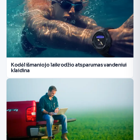
Kodėl išmaniojo laikrodžio atsparumas vandeniui
klaidina