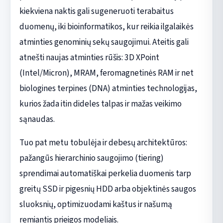
kiekviena naktis gali sugeneruoti terabaitus
duomenų, iki bioinformatikos, kur reikia ilgalaikės
atminties genominių sekų saugojimui. Ateitis gali
atnešti naujas atminties rūšis: 3D XPoint
(Intel/Micron), MRAM, feromagnetinės RAM ir net
biologines terpines (DNA) atminties technologijas,
kurios žada itin dideles talpas ir mažas veikimo
sąnaudas.
Tuo pat metu tobulėja ir debesų architektūros:
pažangūs hierarchinio saugojimo (tiering)
sprendimai automatiškai perkelia duomenis tarp
greitų SSD ir pigesnių HDD arba objektinės saugos
sluoksnių, optimizuodami kaštus ir našumą
remiantis prieigos modeliais.