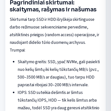
Pagrindiniai skirtumai:
skaitymas, rašymas ir našumas
Skirtumai tarp SSD ir HDD išryškėja skirtinguose
darbo režimuose: sekvenciniame pervedime,
atsitiktinės prieigos (random access) operacijose, ir
naudojant didelio tūrio duomenų archyvus.
Trumpai:
Skaitymo greitis: SSD, ypač NVMe, gali pasiekti
nuo kelių šimtų iki kelių tūkstančių MB/s (pvz.,
500–3500 MB/s ar daugiau), tuo tarpu HDD
paprastai ribojasi 30–200 MB/s intervale.
IOPS: SSD suteikia dešimtis ar šimtus
tūkstančių IOPS, HDD — tik kelis šimtus arba
mažiau, todėl SSD yra daug geresni atsitiktinio