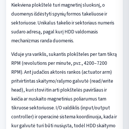
Kiekviena plokštelė turi magnetinį sluoksnį, o
duomenys išdėstyti spynių formos takeliuose ir
sektoriuose. Unikalus takelio ir sektoriaus numeris
sudaro adresą, pagal kurį HDD valdomasis
mechanizmas randa duomenis.
Viduje yra variklis, sukantis plokšteles per tam tikrą
RPM (revolutions per minute, pvz., 4200–7200
RPM). Ant judačios aktorės rankos (actuator arm)
pritvirtintas skaitymo/rašymo galvutė (read/write
head), kuri stovi itin arti plokštelės paviršiaus ir
keičia ar nuskaito magnetinius poliarumus tam
tikruose sektoriuose. I/O valdiklis (input/output
controller) ir operacinė sistema koordinuoja, kada ir
kur galvutė turi būti nusiųsta, todėl HDD skaitymo