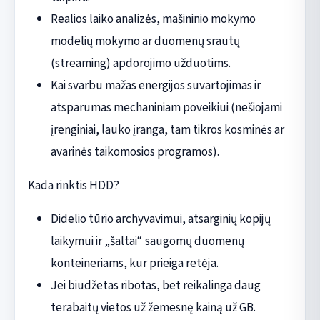
Realios laiko analizės, mašininio mokymo
modelių mokymo ar duomenų srautų
(streaming) apdorojimo užduotims.
Kai svarbu mažas energijos suvartojimas ir
atsparumas mechaniniam poveikiui (nešiojami
įrenginiai, lauko įranga, tam tikros kosminės ar
avarinės taikomosios programos).
Kada rinktis HDD?
Didelio tūrio archyvavimui, atsarginių kopijų
laikymui ir „šaltai“ saugomų duomenų
konteineriams, kur prieiga retėja.
Jei biudžetas ribotas, bet reikalinga daug
terabaitų vietos už žemesnę kainą už GB.