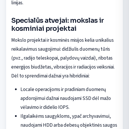
linijas.
Specialūs atvejai: mokslas ir
kosminiai projektai
Mokslo projektai ir kosminės misijos kelia unikalius
reikalavimus saugojimui: didžiulis duomenų tūris
(pvz., radijo teleskopai, palydovų vaizdai), ribotas
energijos biudžetas, vibracijos ir radiacijos veiksniai.
Dėl to sprendimai dažnai yra hibridiniai:
Locale operacijoms ir pradiniam duomenų
apdorojimui dažnai naudojami SSD dėl mažo
vėlavimo ir didelio IOPS.
Ilgalaikėms saugykloms, ypač archyvavimui,
naudojami HDD arba debesų objektinės saugos