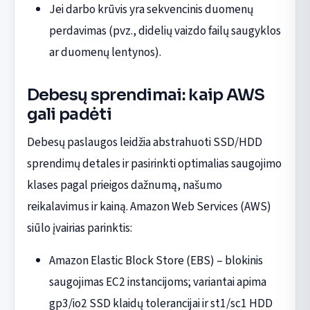
Jei darbo krūvis yra sekvencinis duomenų
perdavimas (pvz., didelių vaizdo failų saugyklos
ar duomenų lentynos).
Debesų sprendimai: kaip AWS
gali padėti
Debesų paslaugos leidžia abstrahuoti SSD/HDD
sprendimų detales ir pasirinkti optimalias saugojimo
klases pagal prieigos dažnumą, našumo
reikalavimus ir kainą. Amazon Web Services (AWS)
siūlo įvairias parinktis:
Amazon Elastic Block Store (EBS) – blokinis
saugojimas EC2 instancijoms; variantai apima
gp3/io2 SSD klaidų tolerancijai ir st1/sc1 HDD