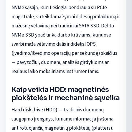
NVMe sąsają, kuri tiesiogiai bendrauja su PCIe
magistrale, suteikdama žymiai didesnį pralaidumą ir
mažesnę vėlavimą nei tradiciniai SATA SSD. Dėl to
NVMe SSD ypač tinka darbo krūviams, kuriuose
svarbi maža vėlavimo dalis ir didelis IOPS
(įvedimo/išvedimo operacijų per sekundę) skaičius
— pavyzdžiui, duomenų analizės girdykloms ar
realaus laiko moksliniams instrumentams.
Kaip veikia HDD: magnetinės
plokštelės ir mechaninė sąveika
Hard disk drive (HDD) — tradicinis duomenų
saugojimo įrenginys, kuriame informacija įrašoma
ant rotuojančių magnetinių plokštelių (platters).