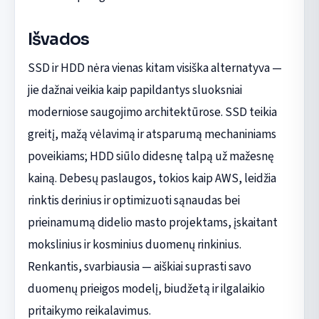
Išvados
SSD ir HDD nėra vienas kitam visiška alternatyva —
jie dažnai veikia kaip papildantys sluoksniai
moderniose saugojimo architektūrose. SSD teikia
greitį, mažą vėlavimą ir atsparumą mechaniniams
poveikiams; HDD siūlo didesnę talpą už mažesnę
kainą. Debesų paslaugos, tokios kaip AWS, leidžia
rinktis derinius ir optimizuoti sąnaudas bei
prieinamumą didelio masto projektams, įskaitant
mokslinius ir kosminius duomenų rinkinius.
Renkantis, svarbiausia — aiškiai suprasti savo
duomenų prieigos modelį, biudžetą ir ilgalaikio
pritaikymo reikalavimus.