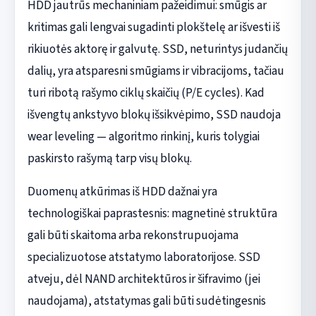
HDD jautrūs mechaniniam pažeidimui: smūgis ar
kritimas gali lengvai sugadinti plokštelę ar išvesti iš
rikiuotės aktorę ir galvutę. SSD, neturintys judančių
dalių, yra atsparesni smūgiams ir vibracijoms, tačiau
turi ribotą rašymo ciklų skaičių (P/E cycles). Kad
išvengtų ankstyvo blokų išsikvėpimo, SSD naudoja
wear leveling — algoritmo rinkinį, kuris tolygiai
paskirsto rašymą tarp visų blokų.
Duomenų atkūrimas iš HDD dažnai yra
technologiškai paprastesnis: magnetinė struktūra
gali būti skaitoma arba rekonstrupuojama
specializuotose atstatymo laboratorijose. SSD
atveju, dėl NAND architektūros ir šifravimo (jei
naudojama), atstatymas gali būti sudėtingesnis