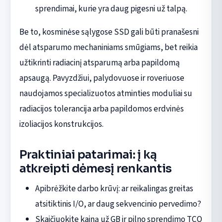
sprendimai, kurie yra daug pigesni už talpą.
Be to, kosminėse sąlygose SSD gali būti pranašesni
dėl atsparumo mechaniniams smūgiams, bet reikia
užtikrinti radiacinį atsparumą arba papildomą
apsaugą. Pavyzdžiui, palydovuose ir roveriuose
naudojamos specializuotos atminties moduliai su
radiacijos tolerancija arba papildomos erdvinės
izoliacijos konstrukcijos.
Praktiniai patarimai: į ką
atkreipti dėmesį renkantis
Apibrėžkite darbo krūvį: ar reikalingas greitas
atsitiktinis I/O, ar daug sekvencinio pervedimo?
Skaičiuokite kainą už GB ir pilno sprendimo TCO