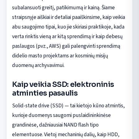
subalansuoti greitį, patikimumą ir kainą. Šiame
straipsnyje aiškiai ir detaliai paaiškinsime, kaip veikia
abu saugojimo tipai, kuo jie skiriasi praktikoje, kada
verta rinktis vieną ar kitą sprendimą ir kaip debesų
paslaugos (pvz., AWS) gali palengvinti sprendimą
didelio masto projektams ar kosminių misijų
duomenų archyvavimui.
Kaip veikia SSD: elektroninis
atminties pasaulis
Solid-state drive (SSD) — tai kietojo kūno atmintis,
kurioje duomenys saugomi puslaidininkinėse
grandinėse, dažniausiai NAND flash tipo
elementuose. Vietoj mechaninių dalių, kaip HDD,