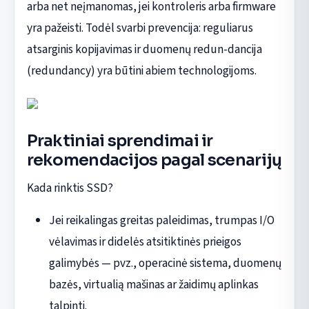
arba net neįmanomas, jei kontroleris arba firmware
yra pažeisti. Todėl svarbi prevencija: reguliarus
atsarginis kopijavimas ir duomenų redun-dancija
(redundancy) yra būtini abiem technologijoms.
Praktiniai sprendimai ir
rekomendacijos pagal scenarijų
Kada rinktis SSD?
Jei reikalingas greitas paleidimas, trumpas I/O
vėlavimas ir didelės atsitiktinės prieigos
galimybės — pvz., operacinė sistema, duomenų
bazės, virtualią mašinas ar žaidimų aplinkas
talpinti.