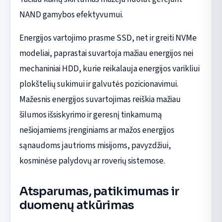
NAND gamybos efektyvumui.
Energijos vartojimo prasme SSD, net ir greiti NVMe
modeliai, paprastai suvartoja mažiau energijos nei
mechaniniai HDD, kurie reikalauja energijos varikliui
plokštelių sukimui ir galvutės pozicionavimui.
Mažesnis energijos suvartojimas reiškia mažiau
šilumos išsiskyrimo ir geresnį tinkamumą
nešiojamiems įrenginiams ar mažos energijos
sąnaudoms jautrioms misijoms, pavyzdžiui,
kosminėse palydovų ar roverių sistemose.
Atsparumas, patikimumas ir
duomenų atkūrimas