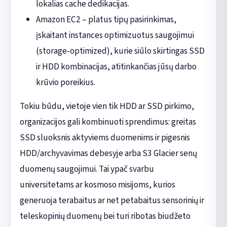
lokalias cache dedikacijas.
Amazon EC2 – platus tipų pasirinkimas,
įskaitant instances optimizuotus saugojimui
(storage-optimized), kurie siūlo skirtingas SSD
ir HDD kombinacijas, atitinkančias jūsų darbo
krūvio poreikius.
Tokiu būdu, vietoje vien tik HDD ar SSD pirkimo,
organizacijos gali kombinuoti sprendimus: greitas
SSD sluoksnis aktyviems duomenims ir pigesnis
HDD/archyvavimas debesyje arba S3 Glacier senų
duomenų saugojimui. Tai ypač svarbu
universitetams ar kosmoso misijoms, kurios
generuoja terabaitus ar net petabaitus sensorinių ir
teleskopinių duomenų bei turi ribotas biudžeto