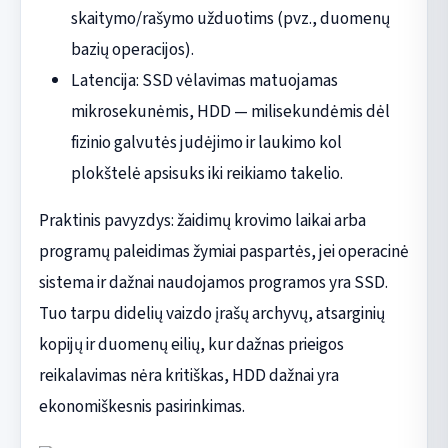
skaitymo/rašymo užduotims (pvz., duomenų
bazių operacijos).
Latencija: SSD vėlavimas matuojamas
mikrosekunėmis, HDD — milisekundėmis dėl
fizinio galvutės judėjimo ir laukimo kol
plokštelė apsisuks iki reikiamo takelio.
Praktinis pavyzdys: žaidimų krovimo laikai arba
programų paleidimas žymiai paspartės, jei operacinė
sistema ir dažnai naudojamos programos yra SSD.
Tuo tarpu didelių vaizdo įrašų archyvų, atsarginių
kopijų ir duomenų eilių, kur dažnas prieigos
reikalavimas nėra kritiškas, HDD dažnai yra
ekonomiškesnis pasirinkimas.