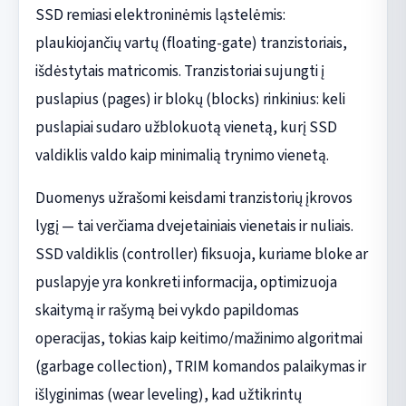
SSD remiasi elektroninėmis ląstelėmis:
plaukiojančių vartų (floating-gate) tranzistoriais,
išdėstytais matricomis. Tranzistoriai sujungti į
puslapius (pages) ir blokų (blocks) rinkinius: keli
puslapiai sudaro užblokuotą vienetą, kurį SSD
valdiklis valdo kaip minimalią trynimo vienetą.
Duomenys užrašomi keisdami tranzistorių įkrovos
lygį — tai verčiama dvejetainiais vienetais ir nuliais.
SSD valdiklis (controller) fiksuoja, kuriame bloke ar
puslapyje yra konkreti informacija, optimizuoja
skaitymą ir rašymą bei vykdo papildomas
operacijas, tokias kaip keitimo/mažinimo algoritmai
(garbage collection), TRIM komandos palaikymas ir
išlyginimas (wear leveling), kad užtikrintų