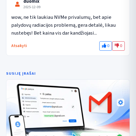
duomix
2025-12-09
wow, ne tik laukiau NVMe privalumų, bet apie 
palydovų radiacijos problemą, gera detalė, likau 
nustebęs! Bet kaina vis dar kandžiojasi...
0
0
Atsakyti
SUSIJĘ ĮRAŠAI