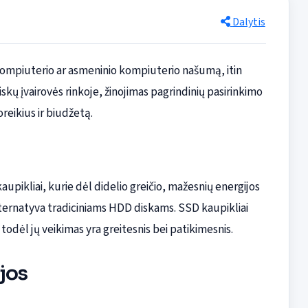
Dalytis
kompiuterio ar asmeninio kompiuterio našumą, itin
skų įvairovės rinkoje, žinojimas pagrindinių pasirinkimo
reikius ir biudžetą.
upikliai, kurie dėl didelio greičio, mažesnių energijos
ternatyva tradiciniams HDD diskams. SSD kaupikliai
 todėl jų veikimas yra greitesnis bei patikimesnis.
jos