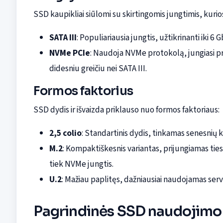
SSD kaupikliai siūlomi su skirtingomis jungtimis, kurio
SATA III
: Populiariausia jungtis, užtikrinanti iki
NVMe PCIe
: Naudoja NVMe protokolą, jungiasi pri
didesniu greičiu nei SATA III.
Formos faktorius
SSD dydis ir išvaizda priklauso nuo formos faktoriaus:
2,5 colio
: Standartinis dydis, tinkamas senesnių 
M.2
: Kompaktiškesnis variantas, prijungiamas tiesi
tiek NVMe jungtis.
U.2
: Mažiau paplitęs, dažniausiai naudojamas ser
Pagrindinės SSD naudojimo 