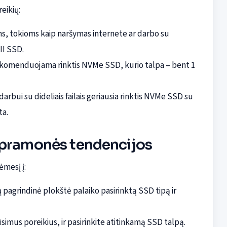
eikių:
s, tokioms kaip naršymas internete ar darbo su
II SSD.
 rekomenduojama rinktis NVMe SSD, kurio talpa – bent 1
darbui su dideliais failais geriausia rinktis NVMe SSD su
ta.
 pramonės tendencijos
ėmesį į:
sų pagrindinė plokštė palaiko pasirinktą SSD tipą ir
būsimus poreikius, ir pasirinkite atitinkamą SSD talpą.