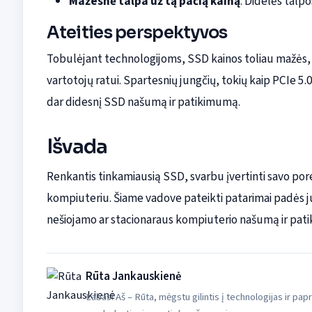
Mažesnė talpa už tą pačią kainą
: Didelės talpo
Ateities perspektyvos
Tobulėjant technologijoms, SSD kainos toliau mažės, 
vartotojų ratui. Spartesnių jungčių, tokių kaip PCIe 5.0
dar didesnį SSD našumą ir patikimumą.
Išvada
Renkantis tinkamiausią SSD, svarbu įvertinti savo p
kompiuteriu. Šiame vadove pateikti patarimai padės ju
nešiojamo ar stacionaraus kompiuterio našumą ir pat
Rūta Jankauskienė
Labas! Aš – Rūta, mėgstu gilintis į technologijas ir pap