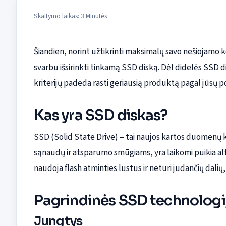
Skaitymo laikas: 3 Minutės
Šiandien, norint užtikrinti maksimalų savo nešiojamo 
svarbu išsirinkti tinkamą SSD diską. Dėl didelės SSD di
kriterijų padeda rasti geriausią produktą pagal jūsų po
Kas yra SSD diskas?
SSD (Solid State Drive) – tai naujos kartos duomenų ka
sąnaudų ir atsparumo smūgiams, yra laikomi puikia al
naudoja flash atminties lustus ir neturi judančių dalių,
Pagrindinės SSD technologi
Jungtys