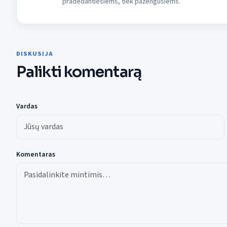
pradedantiesiems, tiek pažengusiems.
DISKUSIJA
Palikti komentarą
Vardas
Komentaras