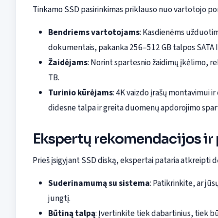
Tinkamo SSD pasirinkimas priklauso nuo vartotojo por
Bendriems vartotojams
: Kasdienėms užduotim
dokumentais, pakanka 256–512 GB talpos SATA I
Žaidėjams
: Norint spartesnio žaidimų įkėlimo,
TB.
Turinio kūrėjams
: 4K vaizdo įrašų montavimui ir 
didesne talpa ir greita duomenų apdorojimo spar
Ekspertų rekomendacijos ir
Prieš įsigyjant SSD diską, ekspertai pataria atkreipti d
Suderinamumą su sistema
: Patikrinkite, ar jū
jungtį.
Būtiną talpą
: Įvertinkite tiek dabartinius, tiek 