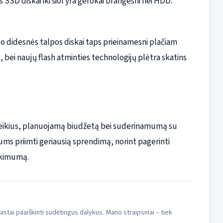
s SSD diskai iki šiol yra gerokai brangesni nei HDD.
o didesnės talpos diskai taps prieinamesni plačiam
, bei naujų flash atminties technologijų plėtra skatins
oreikius, planuojamą biudžetą bei suderinamumą su
ms priimti geriausią sprendimą, norint pagerinti
ikimumą.
rastai paaiškinti sudėtingus dalykus. Mano straipsniai – tiek