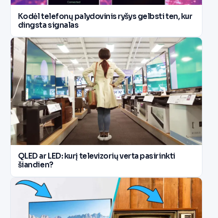
Kodėl telefonų palydovinis ryšys gelbsti ten, kur
dingsta signalas
QLED ar LED: kurį televizorių verta pasirinkti
šiandien?