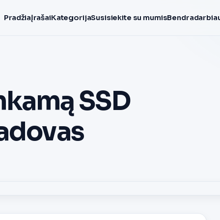
Pradžia
Įrašai
Kategorija
Susisiekite su mumis
Bendradarbiau
tinkamą SSD
vadovas