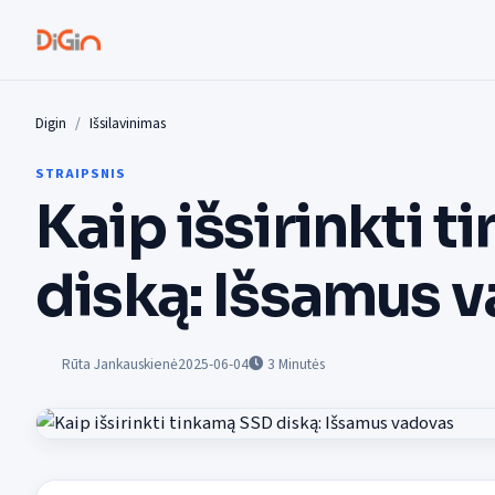
Digin
Išsilavinimas
STRAIPSNIS
Kaip išsirinkti 
diską: Išsamus 
Rūta Jankauskienė
2025-06-04
3
Minutės