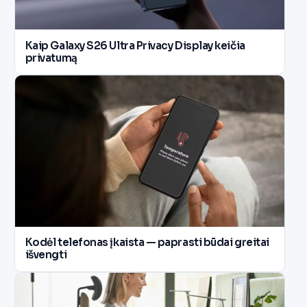
Kaip Galaxy S26 Ultra Privacy Display keičia
privatumą
Kodėl telefonas įkaista — paprasti būdai greitai
išvengti