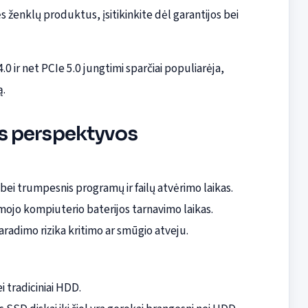
s ženklų produktus, įsitikinkite dėl garantijos bei
 ir net PCIe 5.0 jungtimi sparčiai populiarėja,
ą.
ies perspektyvos
 bei trumpesnis programų ir failų atvėrimo laikas.
amojo kompiuterio baterijos tarnavimo laikas.
adimo rizika kritimo ar smūgio atveju.
i tradiciniai HDD.