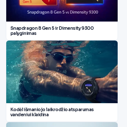
Snapdragon 8 Gen 5 ir Dimensity 9300
palyginimas
Kodėl išmaniojo laikrodžio atsparumas
vandeniui klaidina