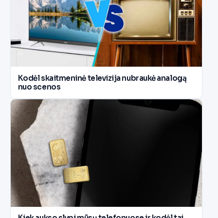
Kodėl skaitmeninė televizija nubraukė analogą
nuo scenos
Kiek aukso slypi mūsų telefonuose ir kodėl tai