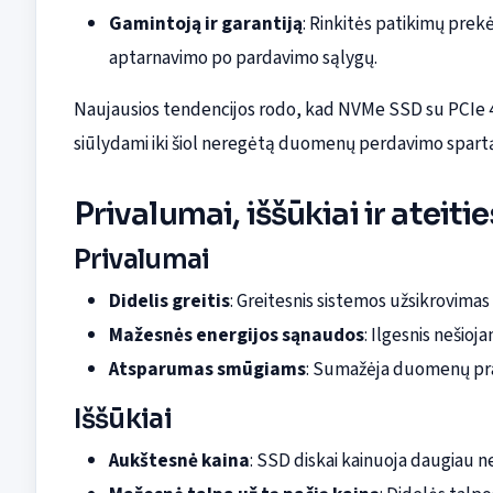
Gamintoją ir garantiją
: Rinkitės patikimų prekė
aptarnavimo po pardavimo sąlygų.
Naujausios tendencijos rodo, kad NVMe SSD su PCIe 4.0
siūlydami iki šiol neregėtą duomenų perdavimo spart
Privalumai, iššūkiai ir ateit
Privalumai
Didelis greitis
: Greitesnis sistemos užsikrovimas
Mažesnės energijos sąnaudos
: Ilgesnis nešioj
Atsparumas smūgiams
: Sumažėja duomenų prar
Iššūkiai
Aukštesnė kaina
: SSD diskai kainuoja daugiau ne