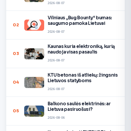
2026-08-07
Vilniaus „Bug Bounty“ bumas:
saugumo pamoka Lietuvai
02
2026-08-07
Kaunas kuria elektroniką, kurią
naudoja visas pasaulis
03
2026-08-07
KTU betonas iš atliekų: žingsnis
Lietuvos statyboms
04
2026-08-07
Balkono saulės elektrinės: ar
Lietuva pasiruošusi?
05
2026-08-06