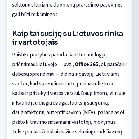
sektoriui, kuriame duomenų praradimo pasekmės
gali būti reikšmingos.
Kaip tai susiję su Lietuvos rinka
ir vartotojais
PhishEx pratybos parodo, kad technologijų
priėmimas Lietuvoje — pvz.,
Office 365
, el. parašai ir
debesų sprendimai — didina ir pavojų. Lietuviams
svarbu, kad sprendimai būtų prieinami lietuvių
kalba ir pritaikyti vietos verslui. Daug įmonių Vilniuje
ir Kaune jau diegia daugiasluoksnį saugumą:
daugiafaktorinį autentifikavimą (MFA), pažangias el.
pašto filtravimo sistemas ir vartotojų mokymus.
Tokie įrankiai ženkliai mažina sėkmingų sukčiavimų