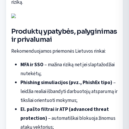
riziką.
Produktų ypatybės, palyginimas
ir privalumai
Rekomenduojamos priemonės Lietuvos rinkai:
MFA ir SSO
– mažina riziką net jei slaptažodžiai
nutekėtų;
Phishing simuliacijos (pvz., PhishEx tipo)
–
leidžia realiai išbandyti darbuotojų atsparumą ir
tiksliai orientuoti mokymus;
El. pašto filtrai ir ATP (advanced threat
protection)
– automatiškai blokuoja žinomus
atakų vektorius;