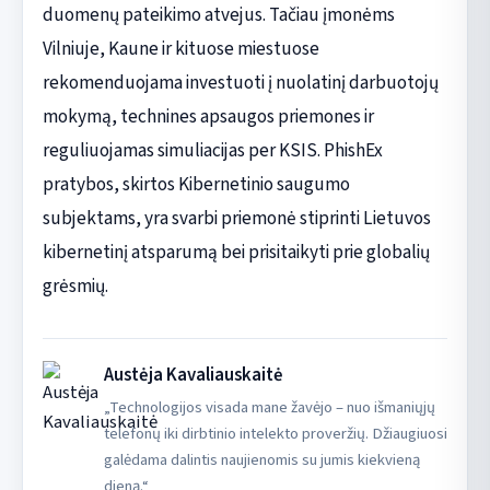
duomenų pateikimo atvejus. Tačiau įmonėms
Vilniuje, Kaune ir kituose miestuose
rekomenduojama investuoti į nuolatinį darbuotojų
mokymą, technines apsaugos priemones ir
reguliuojamas simuliacijas per KSIS. PhishEx
pratybos, skirtos Kibernetinio saugumo
subjektams, yra svarbi priemonė stiprinti Lietuvos
kibernetinį atsparumą bei prisitaikyti prie globalių
grėsmių.
Austėja Kavaliauskaitė
„Technologijos visada mane žavėjo – nuo išmaniųjų
telefonų iki dirbtinio intelekto proveržių. Džiaugiuosi
galėdama dalintis naujienomis su jumis kiekvieną
dieną.“