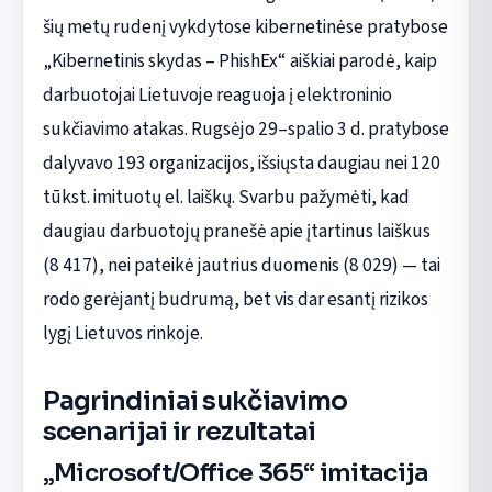
šių metų rudenį vykdytose kibernetinėse pratybose
„Kibernetinis skydas – PhishEx“ aiškiai parodė, kaip
darbuotojai Lietuvoje reaguoja į elektroninio
sukčiavimo atakas. Rugsėjo 29–spalio 3 d. pratybose
dalyvavo 193 organizacijos, išsiųsta daugiau nei 120
tūkst. imituotų el. laiškų. Svarbu pažymėti, kad
daugiau darbuotojų pranešė apie įtartinus laiškus
(8 417), nei pateikė jautrius duomenis (8 029) — tai
rodo gerėjantį budrumą, bet vis dar esantį rizikos
lygį Lietuvos rinkoje.
Pagrindiniai sukčiavimo
scenarijai ir rezultatai
„Microsoft/Office 365“ imitacija