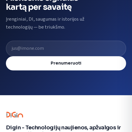
kartą per savaitę
Įrenginiai, DI, saugumas ir istorijos už
technologijų — be triukšmo.
El. pašto adresas
Prenumeruoti
Digin - Technologijų naujienos, apžvalgos ir