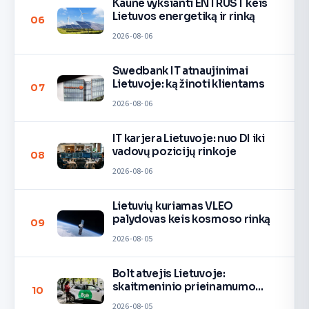
Kaune vyksianti ENTRUST keis
Lietuvos energetiką ir rinką
06
2026-08-06
Swedbank IT atnaujinimai
Lietuvoje: ką žinoti klientams
07
2026-08-06
IT karjera Lietuvoje: nuo DI iki
vadovų pozicijų rinkoje
08
2026-08-06
Lietuvių kuriamas VLEO
palydovas keis kosmoso rinką
09
2026-08-05
Bolt atvejis Lietuvoje:
skaitmeninio prieinamumo
10
pamoka
2026-08-05