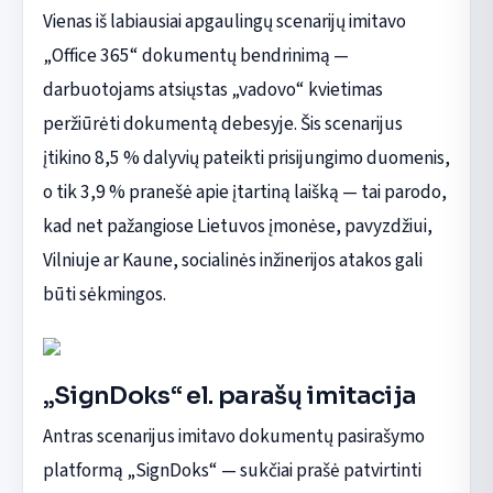
Vienas iš labiausiai apgaulingų scenarijų imitavo
„Office 365“ dokumentų bendrinimą —
darbuotojams atsiųstas „vadovo“ kvietimas
peržiūrėti dokumentą debesyje. Šis scenarijus
įtikino 8,5 % dalyvių pateikti prisijungimo duomenis,
o tik 3,9 % pranešė apie įtartiną laišką — tai parodo,
kad net pažangiose Lietuvos įmonėse, pavyzdžiui,
Vilniuje ar Kaune, socialinės inžinerijos atakos gali
būti sėkmingos.
„SignDoks“ el. parašų imitacija
Antras scenarijus imitavo dokumentų pasirašymo
platformą „SignDoks“ — sukčiai prašė patvirtinti