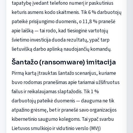
tapatybę įvedant telefono numerį ir paskutinius
keturis asmens kodo skaitmenis. Tik 6 % darbuotojų
pateikė prisijungimo duomenis, o 11,8 % pranešė
apie laišką — tai rodo, kad tiesioginė vartotojų
švietimo investicija duoda rezultatų, ypač tarp
lietuvišką darbo aplinką naudojančių komandų.
Šantažo (ransomware) imitacija
Pirmą kartą įtrauktas šantažo scenarijus, kuriame
buvo rodomas pranešimas apie tariamai užšifruotus
failus ir reikalaujamas slaptažodis. Tik 1 %
darbuotojų pateikė duomenis — dauguma ne tik
atpažino grėsmę, bet ir pranešė savo organizacijos
kibernetinio saugumo kolegoms. Tai ypač svarbu
Lietuvos smulkiojo ir vidutinio verslo (MVĮ)