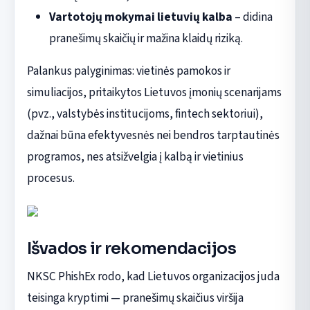
Vartotojų mokymai lietuvių kalba
– didina
pranešimų skaičių ir mažina klaidų riziką.
Palankus palyginimas: vietinės pamokos ir
simuliacijos, pritaikytos Lietuvos įmonių scenarijams
(pvz., valstybės institucijoms, fintech sektoriui),
dažnai būna efektyvesnės nei bendros tarptautinės
programos, nes atsižvelgia į kalbą ir vietinius
procesus.
Išvados ir rekomendacijos
NKSC PhishEx rodo, kad Lietuvos organizacijos juda
teisinga kryptimi — pranešimų skaičius viršija