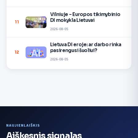
Vilniuje – Europos tikimybinio
DI mokykla Lietuvai
11
2026-08-05
Lietuva DI eroje: ar darbo rinka
pasirengusi šuoliui?
12
2026-08-05
NAUJIENLAIŠKIS
Aiškesnis signalas