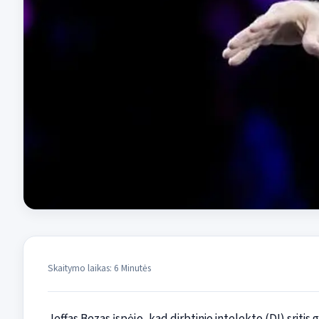
Skaitymo laikas: 6 Minutės
Jeffas Bezas įspėjo, kad dirbtinio intelekto (DI) sritis