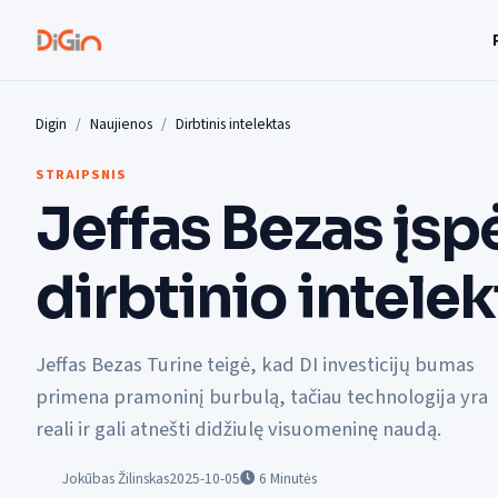
Digin
Naujienos
Dirbtinis intelektas
STRAIPSNIS
Jeffas Bezas įspė
dirbtinio intele
Jeffas Bezas Turine teigė, kad DI investicijų bumas
primena pramoninį burbulą, tačiau technologija yra
reali ir gali atnešti didžiulę visuomeninę naudą.
Jokūbas Žilinskas
2025-10-05
6
Minutės