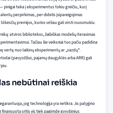
— pinigai teka į eksperimentus tokiu greičiu, kurį
 talentų perpirkimas, per didelis įsipareigojimas
lūkesčių premijos, kurios vėliau gali virsti nuosmukiu.
ką: atviros bibliotekos, žaibiškas modelių iteravimas
sperimentavimui. Tačiau šie veiksniai tuo pačiu padidina
nę vertę nuo laikinų eksperimentų ar „vazdų“.
metodai (pavyzdžiui, pajamų daugyklės arba ARR) gali
rpiu.
as nebūtinai reiškia
arantuoja, jog technologija yra netikra. Jis palygino
 finansuota sritis vis tiek pagimdė gyvybinius