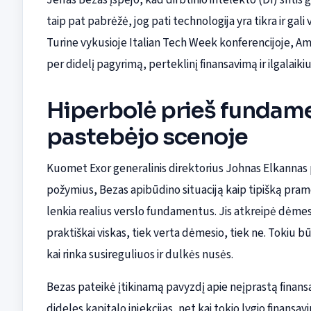
taip pat pabrėžė, jog pati technologija yra tikra ir ga
Turine vykusioje Italian Tech Week konferencijoje, Ama
per didelį pagyrimą, perteklinį finansavimą ir ilgalaikius
Hiperbolė prieš fundame
pastebėjo scenoje
Kuomet Exor generalinis direktorius Johnas Elkannas
požymius, Bezas apibūdino situaciją kaip tipišką pram
lenkia realius verslo fundamentus. Jis atkreipė dėmes
praktiškai viskas, tiek verta dėmesio, tiek ne. Tokiu b
kai rinka susireguliuos ir dulkės nusės.
Bezas pateikė įtikinamą pavyzdį apie neįprastą finan
dideles kapitalo injekcijas, net kai tokio lygio finans