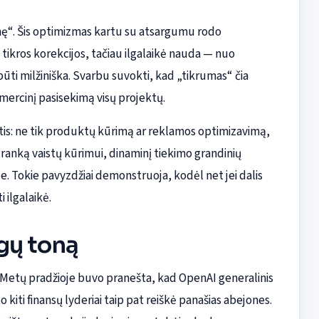
onę“. Šis optimizmas kartu su atsargumu rodo
 tikros korekcijos, tačiau ilgalaikė nauda — nuo
būti milžiniška. Svarbu suvokti, kad „tikrumas“ čia
mercinį pasisekimą visų projektų.
itis: ne tik produktų kūrimą ar reklamos optimizavimą,
ranką vaistų kūrimui, dinaminį tiekimo grandinių
e. Tokie pavyzdžiai demonstruoja, kodėl net jei dalis
 ilgalaikė.
rgų toną
. Metų pradžioje buvo pranešta, kad OpenAI generalinis
kiti finansų lyderiai taip pat reiškė panašias abejones.