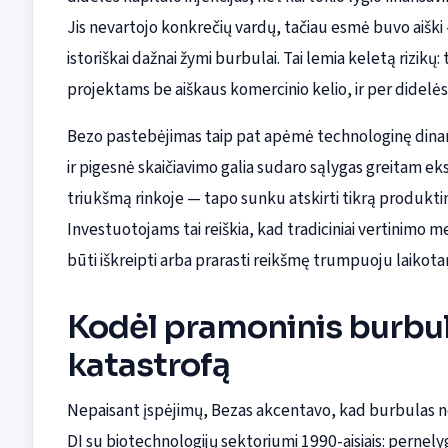
Jis nevartojo konkrečių vardų, tačiau esmė buvo aiški 
istoriškai dažnai žymi burbulai. Tai lemia keletą rizikų:
projektams be aiškaus komercinio kelio, ir per didelės 
Bezo pastebėjimas taip pat apėmė technologinę dinami
ir pigesnė skaičiavimo galia sudaro sąlygas greitam ek
triukšmą rinkoje — tapo sunku atskirti tikrą produkti
Investuotojams tai reiškia, kad tradiciniai vertinimo 
būti iškreipti arba prarasti reikšmę trumpuoju laikota
Kodėl pramoninis burbul
katastrofą
Nepaisant įspėjimų, Bezas akcentavo, kad burbulas neg
DI su biotechnologijų sektoriumi 1990-aisiais: pernelyg