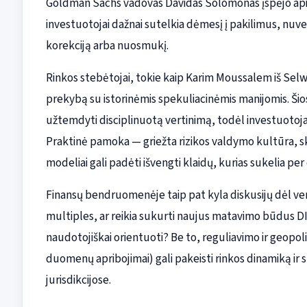
Goldman Sachs vadovas Davidas Solomonas įspėjo apie 
investuotojai dažnai sutelkia dėmesį į pakilimus, nuver
korekciją arba nuosmukį.
Rinkos stebėtojai, tokie kaip Karim Moussalem iš Sel
prekybą su istorinėmis spekuliacinėmis manijomis. Š
užtemdyti disciplinuotą vertinimą, todėl investuotojai i
Praktinė pamoka — griežta rizikos valdymo kultūra, sk
modeliai gali padėti išvengti klaidų, kurias sukelia per
Finansų bendruomenėje taip pat kyla diskusijų dėl verti
multiples, ar reikia sukurti naujus matavimo būdus D
naudotojiškai orientuoti? Be to, reguliavimo ir geopoliti
duomenų apribojimai) gali pakeisti rinkos dinamiką ir
jurisdikcijose.