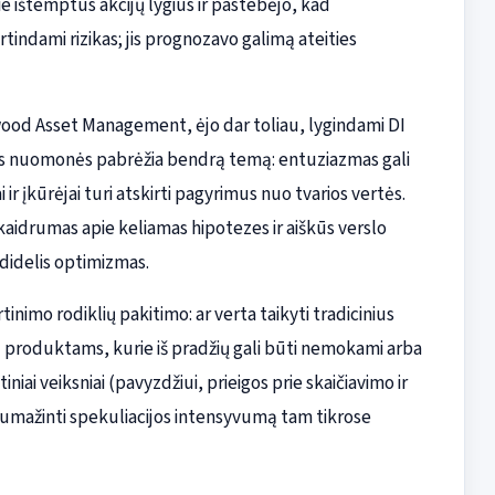
ištemptus akcijų lygius ir pastebėjo, kad
tindami rizikas; jis prognozavo galimą ateities
wood Asset Management, ėjo dar toliau, lygindami DI
ios nuomonės pabrėžia bendrą temą: entuziazmas gali
r įkūrėjai turi atskirti pagyrimus nuo tvarios vertės.
aidrumas apie keliamas hipotezes ir aiškūs verslo
 didelis optimizmas.
nimo rodiklių pakitimo: ar verta taikyti tradicinius
I produktams, kurie iš pradžių gali būti nemokami arba
niai veiksniai (pavyzdžiui, prieigos prie skaičiavimo ir
 sumažinti spekuliacijos intensyvumą tam tikrose