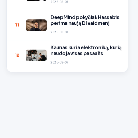
2026-08-07
DeepMind pokyčiai: Hassabis
perima naują DI vaidmenį
11
2026-08-07
Kaunas kuria elektroniką, kurią
naudoja visas pasaulis
12
2026-08-07