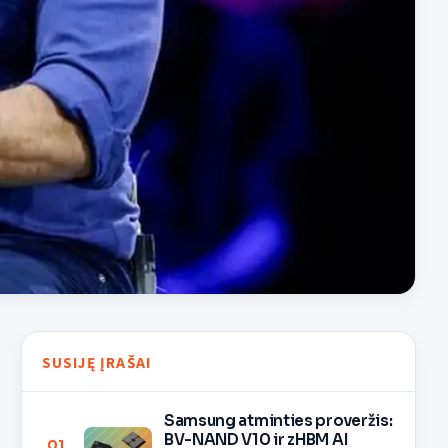
SUSIJĘ ĮRAŠAI
Samsung atminties proveržis:
BV-NAND V10 ir zHBM AI
01