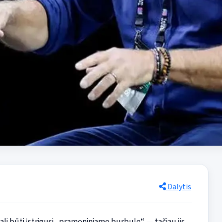
Dalytis
 gali būti įstrigusi „pramoniniame burbule“ — tačiau jis