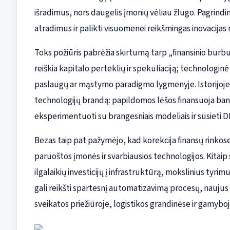
išradimus, nors daugelis įmonių vėliau žlugo. Pagrind
atradimus ir palikti visuomenei reikšmingas inovacijas 
Toks požiūris pabrėžia skirtumą tarp „finansinio burbul
reiškia kapitalo perteklių ir spekuliaciją; technologi
paslaugų ar mąstymo paradigmo lygmenyje. Istorijoje m
technologijų brandą: papildomos lėšos finansuoja ban
eksperimentuoti su brangesniais modeliais ir susieti DI
Bezas taip pat pažymėjo, kad korekcija finansų rinkose 
paruoštos įmonės ir svarbiausios technologijos. Kitaip 
ilgalaikių investicijų į infrastruktūrą, mokslinius tyr
gali reikšti spartesnį automatizavimą procesų, naujus
sveikatos priežiūroje, logistikos grandinėse ir gamyboj