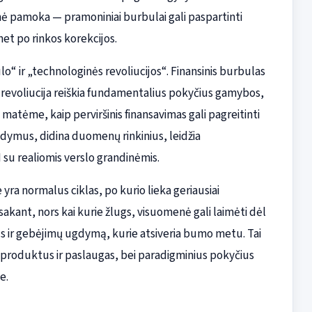
inė pamoka — pramoniniai burbulai gali paspartinti
net po rinkos korekcijos.
o“ ir „technologinės revoliucijos“. Finansinis burbulas
nė revoliucija reiškia fundamentalius pokyčius gamybos,
atėme, kaip perviršinis finansavimas gali pagreitinti
dymus, didina duomenų rinkinius, leidžia
 su realiomis verslo grandinėmis.
yra normalus ciklas, po kurio lieka geriausiai
sakant, nors kai kurie žlugs, visuomenė gali laimėti dėl
imus ir gebėjimų ugdymą, kurie atsiveria bumo metu. Tai
 produktus ir paslaugas, bei paradigminius pokyčius
e.