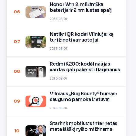
Honor Win 2: milžiniška
baterija ir 2 nm lustas spalį
06
2026-08-07
Netikri QR kodai Vilniuje: ką
turi žinoti vairuotojai
07
2026-08-07
Redmi K200: kodėl naujas
vardas gali pakeisti flagmanus
08
2026-08-07
Vilniaus „Bug Bounty“ bumas:
saugumo pamoka Lietuvai
09
2026-08-07
Starlink mobilusis internetas
meta iššūkį ryšio milžinams
10