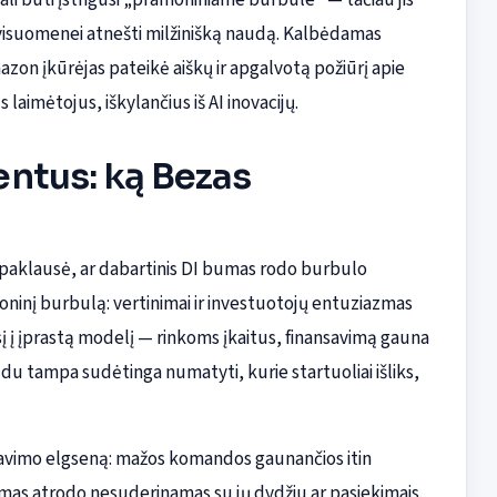
li visuomenei atnešti milžinišką naudą. Kalbėdamas
zon įkūrėjas pateikė aiškų ir apgalvotą požiūrį apie
 laimėtojus, iškylančius iš AI inovacijų.
ntus: ką Bezas
 paklausė, ar dabartinis DI bumas rodo burbulo
oninį burbulą: vertinimai ir investuotojų entuziazmas
į į įprastą modelį — rinkoms įkaitus, finansavimą gauna
ūdu tampa sudėtinga numatyti, kurie startuoliai išliks,
savimo elgseną: mažos komandos gaunančios itin
avimas atrodo nesuderinamas su jų dydžiu ar pasiekimais.