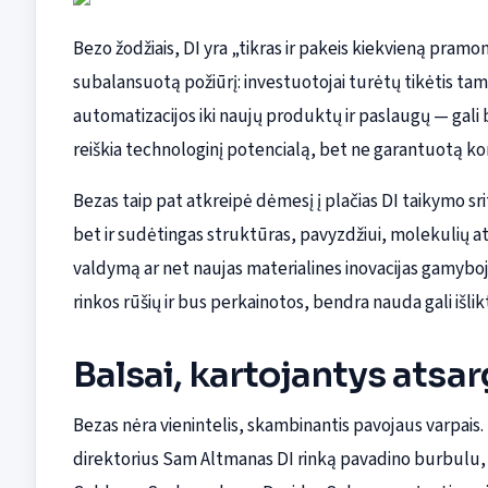
Bezo žodžiais, DI yra „tikras ir pakeis kiekvieną pram
subalansuotą požiūrį: investuotojai turėtų tikėtis tam
automatizacijos iki naujų produktų ir paslaugų — gali 
reiškia technologinį potencialą, bet ne garantuotą ko
Bezas taip pat atkreipė dėmesį į plačias DI taikymo sr
bet ir sudėtingas struktūras, pavyzdžiui, molekulių at
valdymą ar net naujas materialines inovacijas gamyboj
rinkos rūšių ir bus perkainotos, bendra nauda gali išlikti
Balsai, kartojantys atsa
Bezas nėra vienintelis, skambinantis pavojaus varpais
direktorius Sam Altmanas DI rinką pavadino burbulu, o 