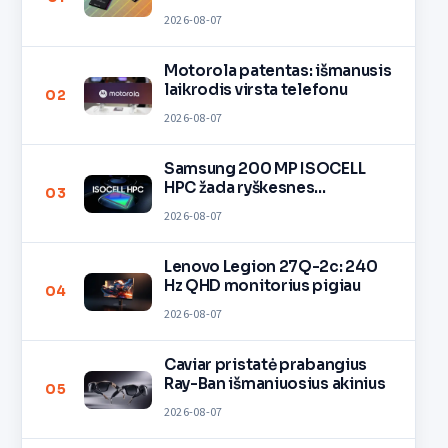
2026-08-07
Motorola patentas: išmanusis
laikrodis virsta telefonu
02
2026-08-07
Samsung 200 MP ISOCELL
HPC žada ryškesnes
03
nuotraukas
2026-08-07
Lenovo Legion 27Q-2c: 240
Hz QHD monitorius pigiau
04
2026-08-07
Caviar pristatė prabangius
Ray-Ban išmaniuosius akinius
05
2026-08-07