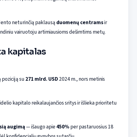
ento neturinčią paklausą
duomenų centrams
ir
indiniu vairuotoju artimiausioms dešimtims metų.
ta kapitalas
poziciją su
271 mlrd. USD
2024 m., nors metinis
delio kapitalo reikalaujančios sritys ir išlieka prioritetu
sią augimą
— išaugo apie
450%
per pastaruosius 18
dėl konfidencialių gynybos sutarčių.