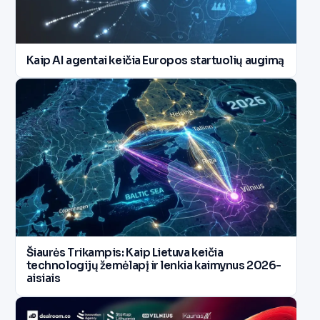
Kaip AI agentai keičia Europos startuolių augimą
Šiaurės Trikampis: Kaip Lietuva keičia
technologijų žemėlapį ir lenkia kaimynus 2026-
aisiais