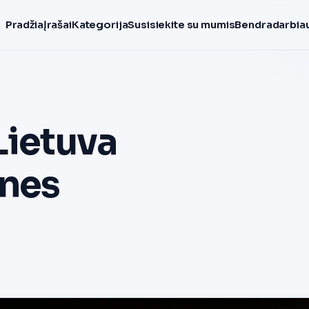
Pradžia
Įrašai
Kategorija
Susisiekite su mumis
Bendradarbiau
Lietuva
ines