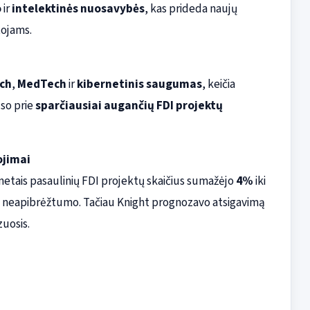
o
ir
intelektinės nuosavybės
, kas prideda naujų
tojams.
ch
,
MedTech
ir
kibernetinis saugumas
, keičia
uso prie
sparčiausiai augančių FDI projektų
ojimai
etais pasaulinių FDI projektų skaičius sumažėjo
4%
iki
l neapibrėžtumo. Tačiau Knight prognozavo atsigavimą
zuosis.