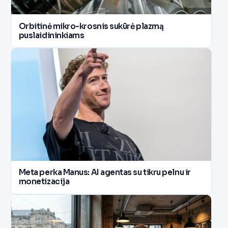
Orbitinė mikro-krosnis sukūrė plazmą
puslaidininkiams
Meta perka Manus: AI agentas su tikru pelnu ir
monetizacija