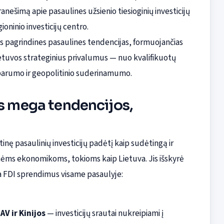
nešimą apie pasaulines užsienio tiesioginių investicijų
oninio investicijų centro.
s pagrindines pasaulines tendencijas, formuojančias
ietuvos strateginius privalumus — nuo kvalifikuotų
atsparumo ir geopolitinio suderinamumo.
os mega tendencijos,
ę pasaulinių investicijų padėtį kaip sudėtingą ir
ėms ekonomikoms, tokioms kaip Lietuva. Jis išskyrė
a FDI sprendimus visame pasaulyje:
AV ir Kinijos
— investicijų srautai nukreipiami į