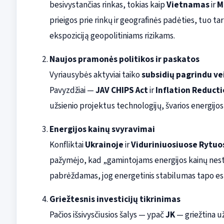
besivystančias rinkas, tokias kaip
Vietnamas
ir
M
prieigos prie rinkų ir geografinės padėties, tuo ta
ekspoziciją geopolitiniams rizikams.
Naujos pramonės politikos ir paskatos
Vyriausybės aktyviai taiko
subsidių pagrindu v
Pavyzdžiai —
JAV CHIPS Act
ir
Inflation Reducti
užsienio projektus technologijų, švarios energijo
Energijos kainų svyravimai
Konfliktai
Ukrainoje
ir
Viduriniuosiuose Rytuo
pažymėjo, kad „gamintojams energijos kainų nes
pabrėždamas, jog energetinis stabilumas tapo esmi
Griežtesnis investicijų tikrinimas
Pačios išsivysčiusios šalys — ypač
JK
— griežtina už