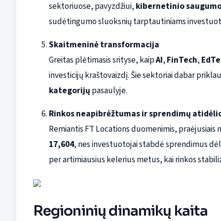
sektoriuose, pavyzdžiui,
kibernetinio saugum
sudėtingumo sluoksnių tarptautiniams investuo
Skaitmeninė transformacija
Greitas plėtimasis srityse, kaip
AI
,
FinTech
,
EdTe
investicijų kraštovaizdį. Šie sektoriai dabar prikla
kategorijų
pasaulyje.
Rinkos neapibrėžtumas ir sprendimų atidėli
Remiantis FT Locations duomenimis, praėjusiais m
17,604
, nes investuotojai stabdė sprendimus dė
per artimiausius kelerius metus, kai rinkos stabili
Regioninių dinamikų kaita