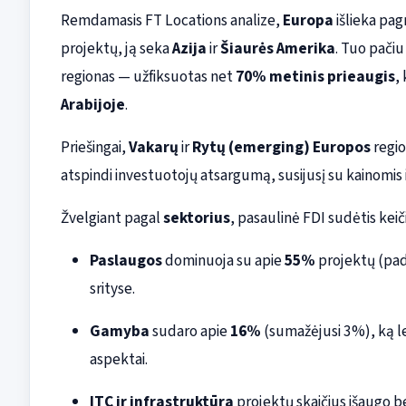
Remdamasis FT Locations analize,
Europa
išlieka pag
projektų, ją seka
Azija
ir
Šiaurės Amerika
. Tuo pači
regionas — užfiksuotas net
70% metinis prieaugis
,
Arabijoje
.
Priešingai,
Vakarų
ir
Rytų (emerging) Europos
regio
atspindi investuotojų atsargumą, susijusį su kainomis i
Žvelgiant pagal
sektorius
, pasaulinė FDI sudėtis keiči
Paslaugos
dominuoja su apie
55%
projektų (pad
srityse.
Gamyba
sudaro apie
16%
(sumažėjusi 3%), ką le
aspektai.
ITC ir infrastruktūra
projektų skaičius išaugo b