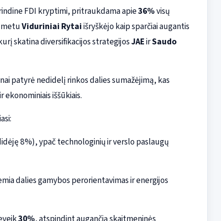
rindine FDI kryptimi, pritraukdama apie
36%
visų
u metu
Viduriniai Rytai
išryškėjo kaip sparčiai augantis
 kurį skatina diversifikacijos strategijos
JAE
ir
Saudo
nai patyrė nedidelį rinkos dalies sumažėjimą, kas
r ekonominiais iššūkiais.
asi:
idėję 8%), ypač technologinių ir verslo paslaugų
mia dalies gamybos perorientavimas ir energijos
eveik
30%
, atspindint augančią skaitmeninės