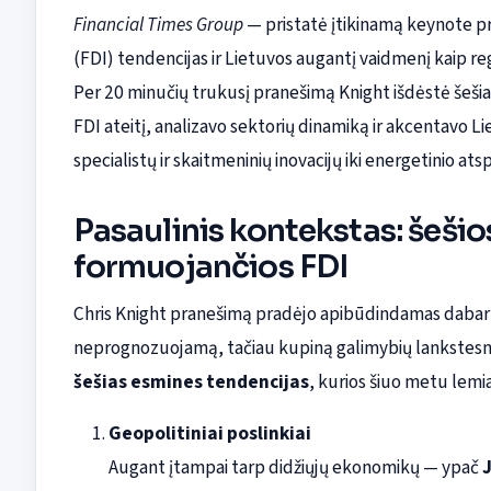
Financial Times Group
— pristatė įtikinamą keynote pra
(FDI) tendencijas ir Lietuvos augantį vaidmenį kaip regi
Per 20 minučių trukusį pranešimą Knight išdėstė šešia
FDI ateitį, analizavo sektorių dinamiką ir akcentavo L
specialistų ir skaitmeninių inovacijų iki energetinio 
Pasaulinis kontekstas: šeši
formuojančios FDI
Chris Knight pranešimą pradėjo apibūdindamas dabartin
neprognozuojamą, tačiau kupiną galimybių lankstesn
šešias esmines tendencijas
, kurios šiuo metu lemi
Geopolitiniai poslinkiai
Augant įtampai tarp didžiųjų ekonomikų — ypač
J