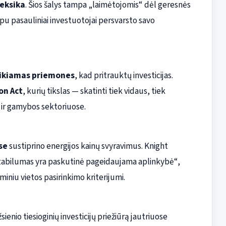
eksika
. Šios šalys tampa „laimėtojomis“ dėl geresnės
rpu pasauliniai investuotojai persvarsto savo
eikiamas priemones
, kad pritrauktų investicijas.
on Act
, kurių tikslas — skatinti tiek vidaus, tiek
s ir gamybos sektoriuose.
se
sustiprino energijos kainų svyravimus. Knight
tabilumas yra paskutinė pageidaujama aplinkybė“,
niu vietos pasirinkimo kriterijumi.
sienio tiesioginių investicijų priežiūrą jautriuose