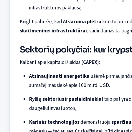
infrastruktūros paklausą.
Knight pabrėžė, kad
AI varoma plėtra
kursto preced
skaitmeninei infrastruktūrai
, vadindamas tai pagr
Sektorių pokyčiai: kur kryps
Kalbant apie kapitalo išlaidas (
CAPEX
):
Atsinaujinanti energetika
užėmė pirmaujančią 
sumažėjimas siekė apie 100 mlrd. USD.
Ryšių sektorius
ir
puslaidininkiai
taip pat yra di
daugeliui investuotojų.
Karinės technologijos
demonstruoja
sparčiau
mėnesių — tačiau realūs skaičiai gali būti didesni 