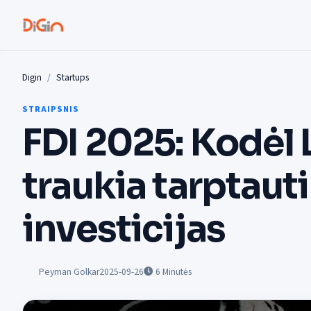
Digin
Startups
STRAIPSNIS
FDI 2025: Kodėl 
traukia tarptaut
investicijas
Peyman Golkar
2025-09-26
6
Minutės