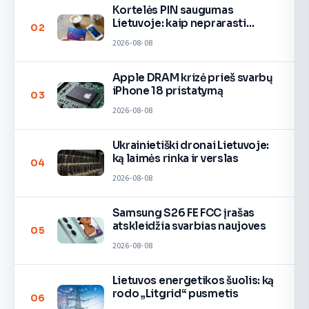
Kortelės PIN saugumas
Lietuvoje: kaip neprarasti
02
pinigų
2026-08-08
Apple DRAM krizė prieš svarbų
iPhone 18 pristatymą
03
2026-08-08
Ukrainietiški dronai Lietuvoje:
ką laimės rinka ir verslas
04
2026-08-08
Samsung S26 FE FCC įrašas
atskleidžia svarbias naujoves
05
2026-08-08
Lietuvos energetikos šuolis: ką
rodo „Litgrid“ pusmetis
06