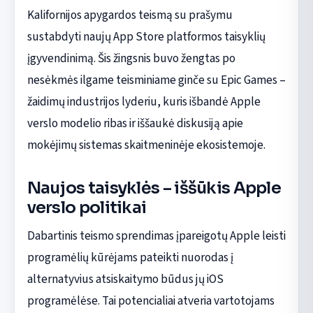
Kalifornijos apygardos teismą su prašymu
sustabdyti naujų App Store platformos taisyklių
įgyvendinimą. Šis žingsnis buvo žengtas po
nesėkmės ilgame teisminiame ginče su Epic Games –
žaidimų industrijos lyderiu, kuris išbandė Apple
verslo modelio ribas ir iššaukė diskusiją apie
mokėjimų sistemas skaitmeninėje ekosistemoje.
Naujos taisyklės – iššūkis Apple
verslo politikai
Dabartinis teismo sprendimas įpareigotų Apple leisti
programėlių kūrėjams pateikti nuorodas į
alternatyvius atsiskaitymo būdus jų iOS
programėlėse. Tai potencialiai atveria vartotojams