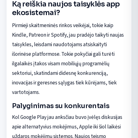
Ką reiškia naujos taisyklės app
ekosistemai?
Pirmieji skaitmeninės rinkos veikėjai, tokie kaip
Kindle, Patreon ir Spotify, jau pradėjo taikyti naujas
taisykles, leisdami naudotojams atsiskaityti
išorinėse platformose. Tokie pokyčiai gali turėti
ilgalaikės įtakos visam mobiliųjų programėlių
sektoriui, skatindami didesnę konkurenciją,
inovacijas ir geresnes sąlygas tiek kūrėjams, tiek
vartotojams.
Palyginimas su konkurentais
Kol Google Play jau anksčiau buvo įvėlęs diskusijas
apie alternatyvius mokėjimus, Apple iki šiol laikėsi
uždaros mokėjimų sistemos. Naujos teismo