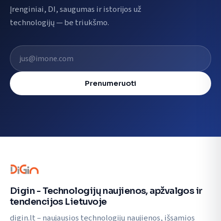
Įrenginiai, DI, saugumas ir istorijos už
technologijų — be triukšmo.
El. pašto adresas
Prenumeruoti
Digin - Technologijų naujienos, apžvalgos ir
tendencijos Lietuvoje
digin.lt – naujausios technologijų naujienos, išsamios