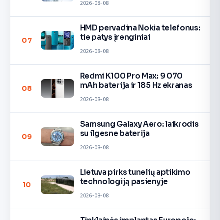
2026-08-08
HMD pervadina Nokia telefonus:
tie patys įrenginiai
07
2026-08-08
Redmi K100 Pro Max: 9 070
mAh baterija ir 185 Hz ekranas
08
2026-08-08
Samsung Galaxy Aero: laikrodis
su ilgesne baterija
09
2026-08-08
Lietuva pirks tunelių aptikimo
technologiją pasienyje
10
2026-08-08