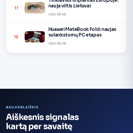
Tinklainės implantas Europoje:
nauja viltis Lietuvai
11
2026-08-08
Huawei MateBook Fold: naujas
sulankstomų PC etapas
12
2026-08-08
NAUJIENLAIŠKIS
Aiškesnis signalas
kartą per savaitę