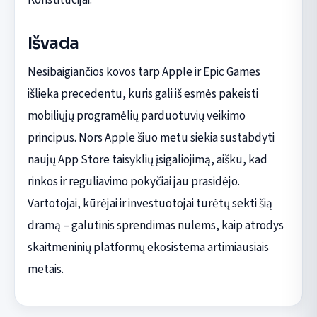
Išvada
Nesibaigiančios kovos tarp Apple ir Epic Games
išlieka precedentu, kuris gali iš esmės pakeisti
mobiliųjų programėlių parduotuvių veikimo
principus. Nors Apple šiuo metu siekia sustabdyti
naujų App Store taisyklių įsigaliojimą, aišku, kad
rinkos ir reguliavimo pokyčiai jau prasidėjo.
Vartotojai, kūrėjai ir investuotojai turėtų sekti šią
dramą – galutinis sprendimas nulems, kaip atrodys
skaitmeninių platformų ekosistema artimiausiais
metais.