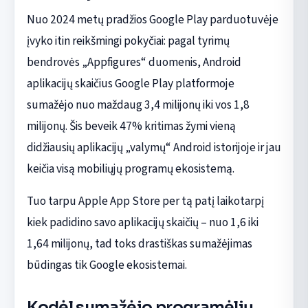
Nuo 2024 metų pradžios Google Play parduotuvėje
įvyko itin reikšmingi pokyčiai: pagal tyrimų
bendrovės „Appfigures“ duomenis, Android
aplikacijų skaičius Google Play platformoje
sumažėjo nuo maždaug 3,4 milijonų iki vos 1,8
milijonų. Šis beveik 47% kritimas žymi vieną
didžiausių aplikacijų „valymų“ Android istorijoje ir jau
keičia visą mobiliųjų programų ekosistemą.
Tuo tarpu Apple App Store per tą patį laikotarpį
kiek padidino savo aplikacijų skaičių – nuo 1,6 iki
1,64 milijonų, tad toks drastiškas sumažėjimas
būdingas tik Google ekosistemai.
Kodėl sumažėjo programėlių