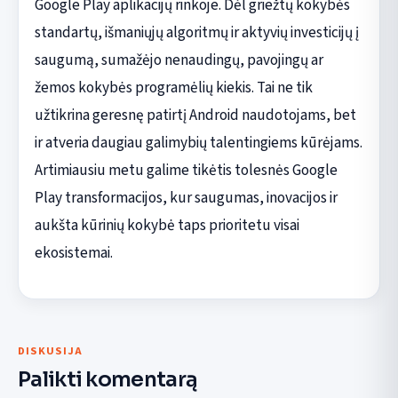
Google Play aplikacijų rinkoje. Dėl griežtų kokybės
standartų, išmaniųjų algoritmų ir aktyvių investicijų į
saugumą, sumažėjo nenaudingų, pavojingų ar
žemos kokybės programėlių kiekis. Tai ne tik
užtikrina geresnę patirtį Android naudotojams, bet
ir atveria daugiau galimybių talentingiems kūrėjams.
Artimiausiu metu galime tikėtis tolesnės Google
Play transformacijos, kur saugumas, inovacijos ir
aukšta kūrinių kokybė taps prioritetu visai
ekosistemai.
DISKUSIJA
Palikti komentarą