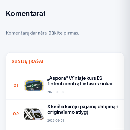
Komentarai
Komentarų dar nėra. Būkite pirmas.
SUSIJĘ ĮRAŠAI
„Aspora“ Vilniuje kurs ES
fintech centrą Lietuvos rinkai
01
2026-08-09
X keičia kūrėjų pajamų dalijimą į
originalumo atlygį
02
2026-08-09