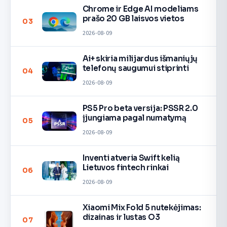
Chrome ir Edge AI modeliams
prašo 20 GB laisvos vietos
03
2026-08-09
Ai+ skiria milijardus išmaniųjų
telefonų saugumui stiprinti
04
2026-08-09
PS5 Pro beta versija: PSSR 2.0
įjungiama pagal numatymą
05
2026-08-09
Inventi atveria Swift kelią
Lietuvos fintech rinkai
06
2026-08-09
Xiaomi Mix Fold 5 nutekėjimas:
dizainas ir lustas O3
07