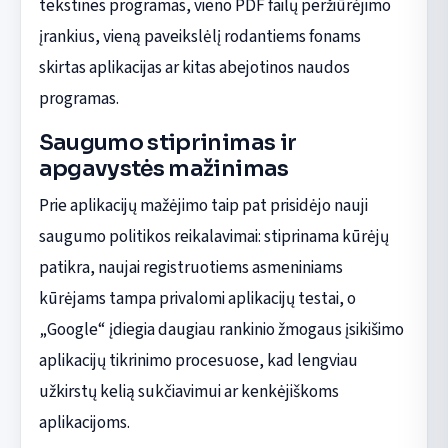
tekstines programas, vieno PDF failų peržiūrėjimo
įrankius, vieną paveikslėlį rodantiems fonams
skirtas aplikacijas ar kitas abejotinos naudos
programas.
Saugumo stiprinimas ir
apgavystės mažinimas
Prie aplikacijų mažėjimo taip pat prisidėjo nauji
saugumo politikos reikalavimai: stiprinama kūrėjų
patikra, naujai registruotiems asmeniniams
kūrėjams tampa privalomi aplikacijų testai, o
„Google“ įdiegia daugiau rankinio žmogaus įsikišimo
aplikacijų tikrinimo procesuose, kad lengviau
užkirstų kelią sukčiavimui ar kenkėjiškoms
aplikacijoms.