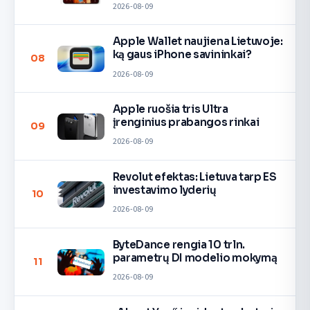
2026-08-09
Apple Wallet naujiena Lietuvoje:
ką gaus iPhone savininkai?
08
2026-08-09
Apple ruošia tris Ultra
įrenginius prabangos rinkai
09
2026-08-09
Revolut efektas: Lietuva tarp ES
investavimo lyderių
10
2026-08-09
ByteDance rengia 10 trln.
parametrų DI modelio mokymą
11
2026-08-09