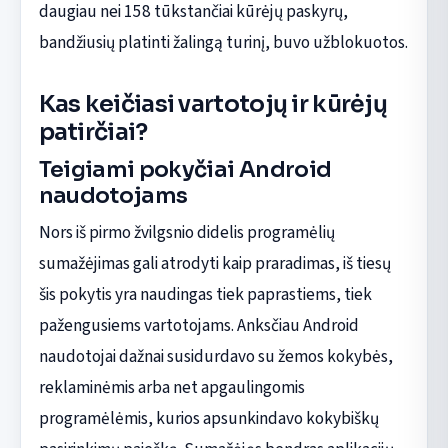
daugiau nei 158 tūkstančiai kūrėjų paskyrų,
bandžiusių platinti žalingą turinį, buvo užblokuotos.
Kas keičiasi vartotojų ir kūrėjų
patirčiai?
Teigiami pokyčiai Android
naudotojams
Nors iš pirmo žvilgsnio didelis programėlių
sumažėjimas gali atrodyti kaip praradimas, iš tiesų
šis pokytis yra naudingas tiek paprastiems, tiek
pažengusiems vartotojams. Anksčiau Android
naudotojai dažnai susidurdavo su žemos kokybės,
reklaminėmis arba net apgaulingomis
programėlėmis, kurios apsunkindavo kokybiškų