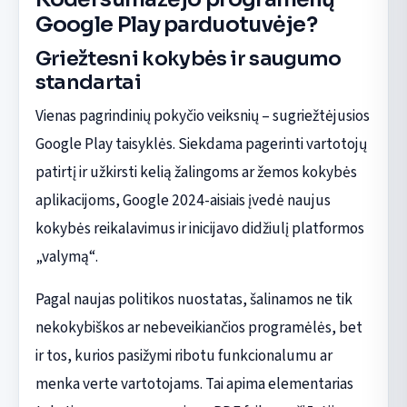
Google Play parduotuvėje?
Griežtesni kokybės ir saugumo
standartai
Vienas pagrindinių pokyčio veiksnių – sugriežtėjusios
Google Play taisyklės. Siekdama pagerinti vartotojų
patirtį ir užkirsti kelią žalingoms ar žemos kokybės
aplikacijoms, Google 2024-aisiais įvedė naujus
kokybės reikalavimus ir inicijavo didžiulį platformos
„valymą“.
Pagal naujas politikos nuostatas, šalinamos ne tik
nekokybiškos ar nebeveikiančios programėlės, bet
ir tos, kurios pasižymi ribotu funkcionalumu ar
menka verte vartotojams. Tai apima elementarias