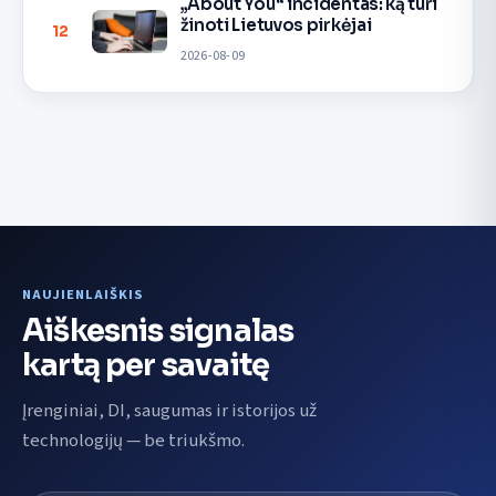
„About You“ incidentas: ką turi
žinoti Lietuvos pirkėjai
12
2026-08-09
NAUJIENLAIŠKIS
Aiškesnis signalas
kartą per savaitę
Įrenginiai, DI, saugumas ir istorijos už
technologijų — be triukšmo.