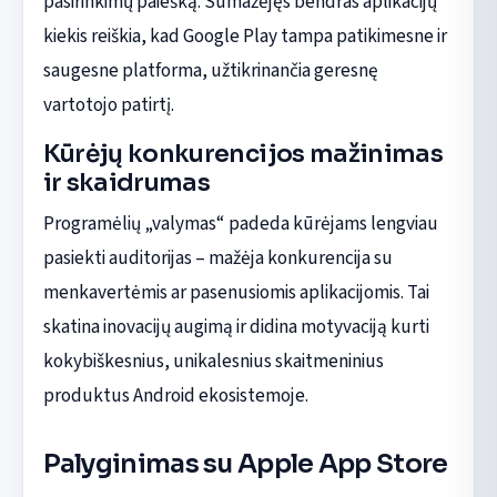
pasirinkimų paiešką. Sumažėjęs bendras aplikacijų
kiekis reiškia, kad Google Play tampa patikimesne ir
saugesne platforma, užtikrinančia geresnę
vartotojo patirtį.
Kūrėjų konkurencijos mažinimas
ir skaidrumas
Programėlių „valymas“ padeda kūrėjams lengviau
pasiekti auditorijas – mažėja konkurencija su
menkavertėmis ar pasenusiomis aplikacijomis. Tai
skatina inovacijų augimą ir didina motyvaciją kurti
kokybiškesnius, unikalesnius skaitmeninius
produktus Android ekosistemoje.
Palyginimas su Apple App Store