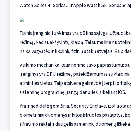
Watch Series 4, Series 5 ir Apple Watch SE. Senesnė a
Fizinis įrenginio turėjimas yra būtina sąlyga. Užpuolikas 
režimą, kad suaktyvintų klaidą. Tai sumažina nuotoli
riziką vagystės ir tikslinių fizinių atakų atvejais. Kaip 
Veikimo mechanika kelia nerimą savo paprastumu: siu
įrenginys yra DFU režime, pažeidžiamumas suklaidina USB
atminties vietas. Taip atsiveria galimybė įterpti pritaik
sisteminę programinę įrangą dar prieš įsikeliant iOS.
Yra ir nedidelė gera žinia. Security Enclave, izoliuota a
biometriniai duomenys ir kitos šifruotos paslaptys, ši
šifravimo raktai ir daugelis asmeninių duomenų išlieka