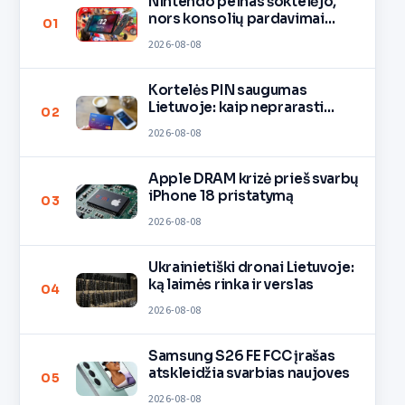
Nintendo pelnas šoktelėjo,
nors konsolių pardavimai
01
lėtėja
2026-08-08
Kortelės PIN saugumas
Lietuvoje: kaip neprarasti
02
pinigų
2026-08-08
Apple DRAM krizė prieš svarbų
iPhone 18 pristatymą
03
2026-08-08
Ukrainietiški dronai Lietuvoje:
ką laimės rinka ir verslas
04
2026-08-08
Samsung S26 FE FCC įrašas
atskleidžia svarbias naujoves
05
2026-08-08