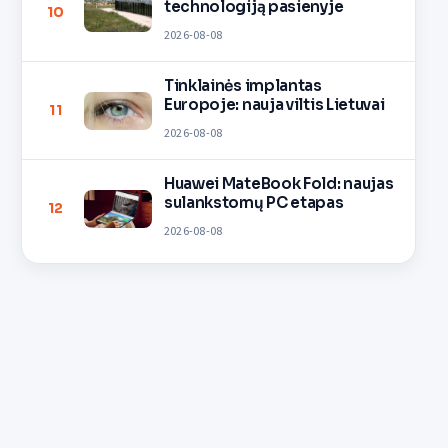
technologiją pasienyje
10
2026-08-08
Tinklainės implantas
Europoje: nauja viltis Lietuvai
11
2026-08-08
Huawei MateBook Fold: naujas
sulankstomų PC etapas
12
2026-08-08