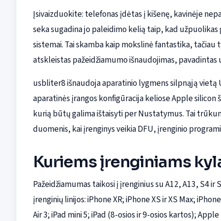
Įsivaizduokite: telefonas įdėtas į kišenę, kavinėje n
seka sugadina jo paleidimo kelią taip, kad užpuolikas g
sistemai. Tai skamba kaip mokslinė fantastika, tačiau t
atskleistas pažeidžiamumo išnaudojimas, pavadintas u
usbliter8 išnaudoja aparatinio lygmens silpnąją viet
aparatinės įrangos konfigūracija keliose Apple silicon
kurią būtų galima ištaisyti per Nustatymus. Tai trūkumas
duomenis, kai įrenginys veikia DFU, įrenginio program
Kuriems įrenginiams kyla
Pažeidžiamumas taikosi į įrenginius su A12, A13, S4 ir 
įrenginių linijos: iPhone XR; iPhone XS ir XS Max; iPhone
Air 3; iPad mini 5; iPad (8-osios ir 9-osios kartos); App