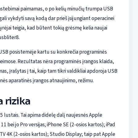
epastebimai paimamas, o po kelių minučių trumpa USB
ali vykdyti savą kodą dar prieš įsijungiant operacinei
yrėjai teigia, kad būtent tokią grėsmę kelia naujai
sbliter8.
ą USB posistemėje kartu su konkrečia programinės
 šeimose. Rezultatas nėra programinės įrangos klaida,
, įrašytas į tai, kaip tam tikri valdikliai apdoroja USB
inės aparatinės įrangos atnaujinimo, režimu.
 rizika
S5 lustais. Tai apima didelę dalį naujesnės Apple
 11 bei jo Pro versijas; iPhone SE (2-osios kartos); iPad
le TV 4K (2-osios kartos); Studio Display; taip pat Apple