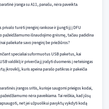
paratinė įranga su A11, panašu, nėra paveikta.
privalo turėti įrenginį rankose ir įjungti jį į DFU
nio pažeidžiamumo išnaudojimo grėsmę, tačiau padidina
dažnai paliekate savo įrenginį be priežiūros?
nčiant specialiai suformuotus USB paketus, kai
 valdiklį ir priverčia jį įrašyti duomenis į neteisingas
ytą įkroviklį, kuris apeina parašo patikras ir pakeičia
paratinės įrangos sritis, kurioje saugomi prieigos kodai,
o pažeidžiamumo nėra paveikiama. Tai reiškia, kad jūsų
 apsaugoti, net jei užpuolikui pavyktų vykdyti kodą