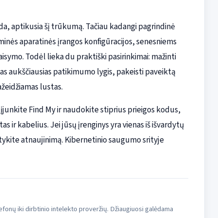
a, aptikusia šį trūkumą. Tačiau kadangi pagrindinė
raminės aparatinės įrangos konfigūracijos, senesniems
ymo. Todėl lieka du praktiški pasirinkimai: mažinti
nas aukščiausias patikimumo lygis, pakeisti paveiktą
žeidžiamas lustas.
 įjunkite Find My ir naudokite stiprius prieigos kodus,
s ir kabelius. Jei jūsų įrenginys yra vienas iš išvardytų
tykite atnaujinimą. Kibernetinio saugumo srityje
fonų iki dirbtinio intelekto proveržių. Džiaugiuosi galėdama