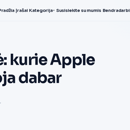
Pradžia
Įrašai
Kategorija
Susisiekite su mumis
Bendradarbi
: kurie Apple
oja dabar
r