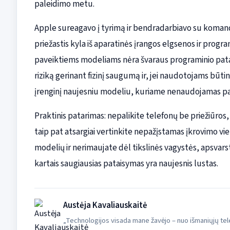
paleidimo metu.
Apple sureagavo į tyrimą ir bendradarbiavo su komand
priežastis kyla iš aparatinės įrangos elgsenos ir prog
paveiktiems modeliams nėra švaraus programinio patais
riziką gerinant fizinį saugumą ir, jei naudotojams būti
įrenginį naujesniu modeliu, kuriame nenaudojamas pa
Praktinis patarimas: nepalikite telefonų be priežiūros,
taip pat atsargiai vertinkite nepažįstamas įkrovimo vieta
modelių ir nerimaujate dėl tikslinės vagystės, apsvars
kartais saugiausias pataisymas yra naujesnis lustas.
Austėja Kavaliauskaitė
„Technologijos visada mane žavėjo – nuo išmaniųjų tele