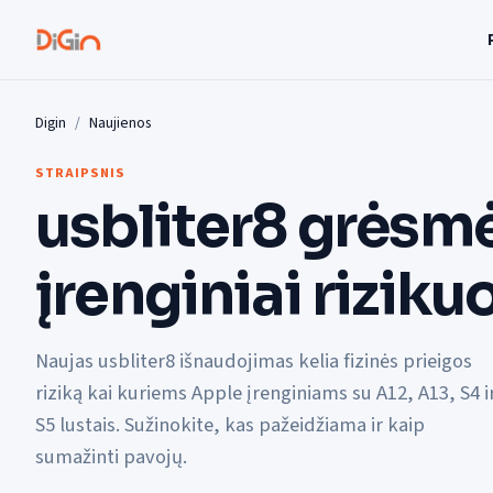
Digin
Naujienos
STRAIPSNIS
usbliter8 grėsmė
įrenginiai riziku
Naujas usbliter8 išnaudojimas kelia fizinės prieigos
riziką kai kuriems Apple įrenginiams su A12, A13, S4 i
S5 lustais. Sužinokite, kas pažeidžiama ir kaip
sumažinti pavojų.