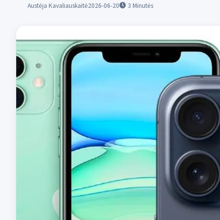
Austėja Kavaliauskaitė
2026-06-20
3
Minutės