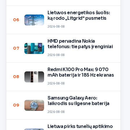
Lietuvos energetikos šuolis:
ką rodo „Litgrid“ pusmetis
06
2026-08-08
HMD pervadina Nokia
telefonus: tie patys įrenginiai
07
2026-08-08
Redmi K100 Pro Max: 9 070
mAh baterija ir 185 Hz ekranas
08
2026-08-08
Samsung Galaxy Aero:
laikrodis su ilgesne baterija
09
2026-08-08
Lietuva pirks tunelių aptikimo