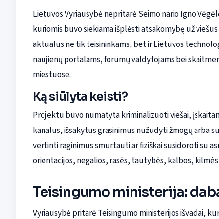
Lietuvos Vyriausybė nepritarė Seimo nario Igno Vėgė
kuriomis buvo siekiama išplėsti atsakomybę už viešus
aktualus ne tik teisininkams, bet ir Lietuvos technolo
naujienų portalams, forumų valdytojams bei skaitmenin
miestuose.
Ką siūlyta keisti?
Projektu buvo numatyta kriminalizuoti viešai, įskait
kanalus, išsakytus grasinimus nužudyti žmogų arba sunki
vertinti raginimus smurtauti ar fiziškai susidoroti su 
orientacijos, negalios, rasės, tautybės, kalbos, kilmės, 
Teisingumo ministerija: dab
Vyriausybė pritarė Teisingumo ministerijos išvadai, ku