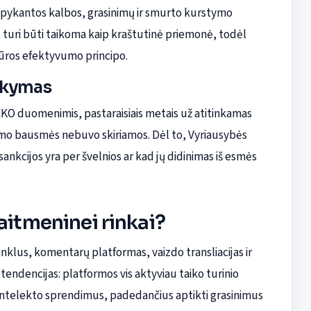
eapykantos kalbos, grasinimų ir smurto kurstymo
 turi būti taikoma kaip kraštutinė priemonė, todėl
ėkūros efektyvumo principo.
aikymas
KO duomenimis, pastaraisiais metais už atitinkamas
mo bausmės nebuvo skiriamos. Dėl to, Vyriausybės
nkcijos yra per švelnios ar kad jų didinimas iš esmės
aitmeninei rinkai?
 tinklus, komentarų platformas, vaizdo transliacijas ir
endencijas: platformos vis aktyviau taiko turinio
o intelekto sprendimus, padedančius aptikti grasinimus