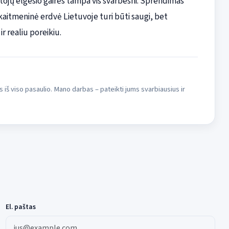
otojų elgesio gairės tampa vis svarbesni. Sprendimas
kaitmeninė erdvė Lietuvoje turi būti saugi, bet
 realiu poreikiu.
s iš viso pasaulio. Mano darbas – pateikti jums svarbiausius ir
El. paštas