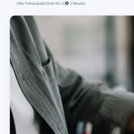
Viltė Petrauskaitė
2026-06-21
2
Minutės