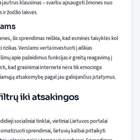
eka jautrus klausimas – svarbu apsaugoti žmones nuo
ir žodžio laisvės.
ojams
s, šis sprendimas reiškia, kad esminės taisyklės kol
 rizikas. Verslams verta investuoti į aiškias
ų apie pažeidimus funkcijas ir greitą reagavimą į
ti, kad grasinimai internete nėra tik emocinga
džiamąją atsakomybę pagal jau galiojančius įstatymus.
ltrų iki atsakingos
ieji socialiniai tinklai, vietiniai Lietuvos portalai
matizuoti sprendimai, lietuvių kalbai pritaikyti