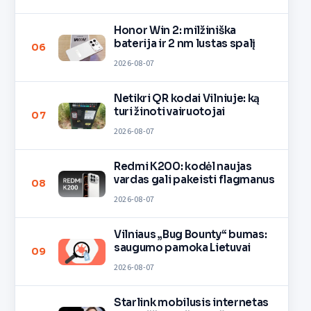
Honor Win 2: milžiniška
baterija ir 2 nm lustas spalį
06
2026-08-07
Netikri QR kodai Vilniuje: ką
turi žinoti vairuotojai
07
2026-08-07
Redmi K200: kodėl naujas
vardas gali pakeisti flagmanus
08
2026-08-07
Vilniaus „Bug Bounty“ bumas:
saugumo pamoka Lietuvai
09
2026-08-07
Starlink mobilusis internetas