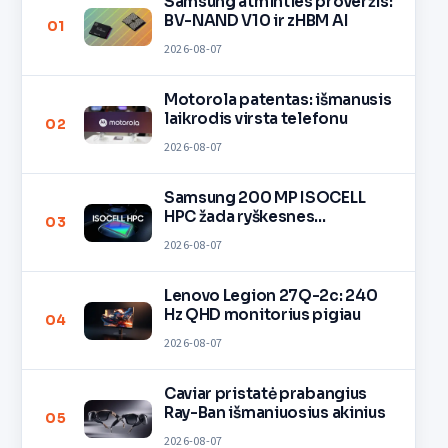
Samsung atminties proveržis:
BV-NAND V10 ir zHBM AI
01
2026-08-07
Motorola patentas: išmanusis
laikrodis virsta telefonu
02
2026-08-07
Samsung 200 MP ISOCELL
HPC žada ryškesnes
03
nuotraukas
2026-08-07
Lenovo Legion 27Q-2c: 240
Hz QHD monitorius pigiau
04
2026-08-07
Caviar pristatė prabangius
Ray-Ban išmaniuosius akinius
05
2026-08-07