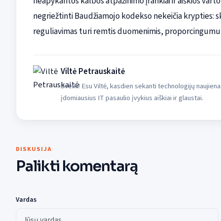
neapykantos kalbos atpažinimo įrankiai ir aiškios vart
negriežtinti Baudžiamojo kodekso nekeičia krypties: s
reguliavimas turi remtis duomenimis, proporcingumu ir
Viltė Petrauskaitė
Sveiki! Esu Viltė, kasdien sekanti technologijų naujiena
įdomiausius IT pasaulio įvykius aiškiai ir glaustai.
DISKUSIJA
Palikti komentarą
Vardas