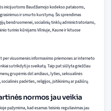
lės inicijuotoms Baudžiamojo kodekso pataisoms,
 grasinimus ir smurto kurstymą. Šis sprendimas
gijų bendruomenei, socialinių tinklų administratoriams,
io turinio kūrėjams Vilniuje, Kaune ir kituose
ant per visuomenės informavimo priemones ar interneto
ai sutrikdyti jo sveikatą. Taip pat siūlyta griežčiau
asmenų grupėmis dėl amžiaus, lyties, seksualinės
socialinės padėties, religijos, įsitikinimų ar pažiūrų.
artinės normos jau veikia
rioje pažymima, kad esamas teisinis reguliavimas jau