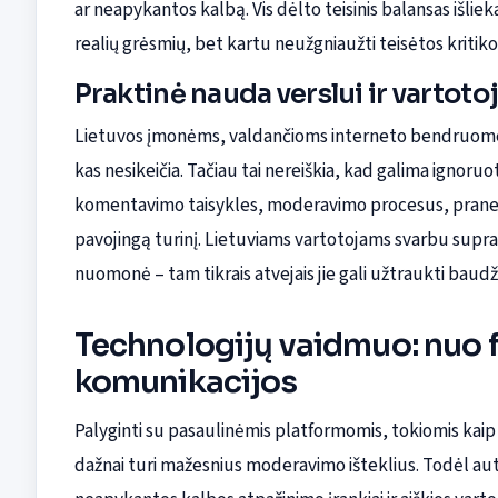
ar neapykantos kalbą. Vis dėlto teisinis balansas išli
realių grėsmių, bet kartu neužgniaužti teisėtos kritikos 
Praktinė nauda verslui ir vartot
Lietuvos įmonėms, valdančioms interneto bendruomene
kas nesikeičia. Tačiau tai nereiškia, kad galima ignoruoti
komentavimo taisykles, moderavimo procesus, pranešim
pavojingą turinį. Lietuviams vartotojams svarbu supras
nuomonė – tam tikrais atvejais jie gali užtraukti bau
Technologijų vaidmuo: nuo fi
komunikacijos
Palyginti su pasaulinėmis platformomis, tokiomis kaip did
dažnai turi mažesnius moderavimo išteklius. Todėl auto