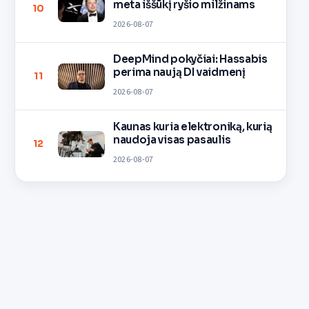
meta iššūkį ryšio milžinams
10
2026-08-07
DeepMind pokyčiai: Hassabis
perima naują DI vaidmenį
11
2026-08-07
Kaunas kuria elektroniką, kurią
naudoja visas pasaulis
12
2026-08-07