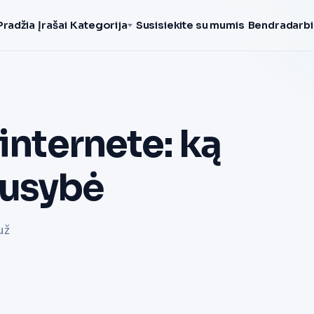
Pradžia
Įrašai
Kategorija
Susisiekite su mumis
Bendradarbi
internete: ką
ausybė
už