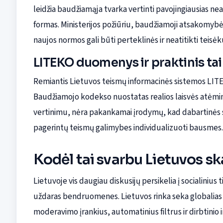
leidžia baudžiamąja tvarka vertinti pavojingiausias n
formas. Ministerijos požiūriu, baudžiamoji atsakomybė
naujos normos gali būti perteklinės ir neatitikti teis
LITEKO duomenys ir praktinis t
Remiantis Lietuvos teismų informacinės sistemos LITE
Baudžiamojo kodekso nuostatas realios laisvės atėmi
vertinimu, nėra pakankamai įrodymų, kad dabartinės sa
pagerintų teismų galimybes individualizuoti bausmes.
Kodėl tai svarbu Lietuvos sk
Lietuvoje vis daugiau diskusijų persikelia į socialinius
uždaras bendruomenes. Lietuvos rinka seka globalias t
moderavimo įrankius, automatinius filtrus ir dirbtini