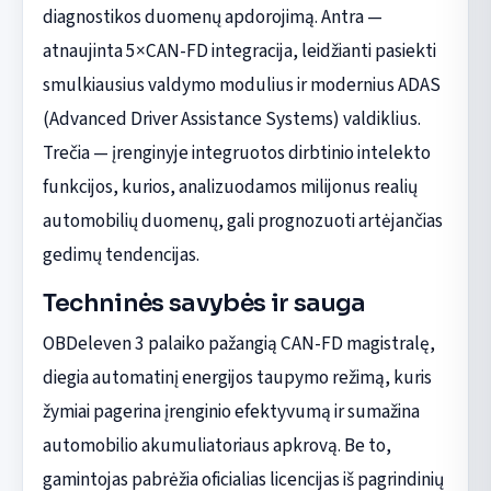
diagnostikos duomenų apdorojimą. Antra —
atnaujinta 5×CAN-FD integracija, leidžianti pasiekti
smulkiausius valdymo modulius ir modernius ADAS
(Advanced Driver Assistance Systems) valdiklius.
Trečia — įrenginyje integruotos dirbtinio intelekto
funkcijos, kurios, analizuodamos milijonus realių
automobilių duomenų, gali prognozuoti artėjančias
gedimų tendencijas.
Techninės savybės ir sauga
OBDeleven 3 palaiko pažangią CAN-FD magistralę,
diegia automatinį energijos taupymo režimą, kuris
žymiai pagerina įrenginio efektyvumą ir sumažina
automobilio akumuliatoriaus apkrovą. Be to,
gamintojas pabrėžia oficialias licencijas iš pagrindinių