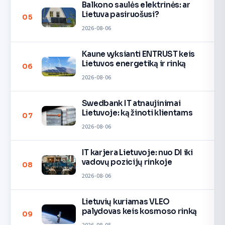
Balkono saulės elektrinės: ar
Lietuva pasiruošusi?
05
2026-08-06
Kaune vyksianti ENTRUST keis
Lietuvos energetiką ir rinką
06
2026-08-06
Swedbank IT atnaujinimai
Lietuvoje: ką žinoti klientams
07
2026-08-06
IT karjera Lietuvoje: nuo DI iki
vadovų pozicijų rinkoje
08
2026-08-06
Lietuvių kuriamas VLEO
palydovas keis kosmoso rinką
09