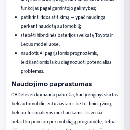
funkcijas pagal gamintojo galimybes;
patikrinti ridos atitikimą — ypač naudinga
perkant naudotą automobilį;
stebėti hibridinės baterijos sveikatą Toyota ir
Lexus modeliuose;
naudotis AI pagrįstomis prognozėmis,
leidžiančiomis laiku diagnozuoti potencialias
problemas.
Naudojimo paprastumas
OBDeleven komanda pabrėžia, kad įrenginys skirtas
tiek automobilių entuziastams be techninių žinių,
tiek profesionaliems mechanikams. Jis veikia
belaidžiu principu per mobiliąją programėlę, telpa