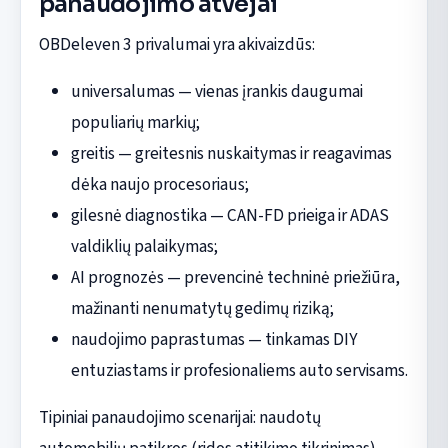
panaudojimo atvejai
OBDeleven 3 privalumai yra akivaizdūs:
universalumas — vienas įrankis daugumai
populiarių markių;
greitis — greitesnis nuskaitymas ir reagavimas
dėka naujo procesoriaus;
gilesnė diagnostika — CAN-FD prieiga ir ADAS
valdiklių palaikymas;
AI prognozės — prevencinė techninė priežiūra,
mažinanti nenumatytų gedimų riziką;
naudojimo paprastumas — tinkamas DIY
entuziastams ir profesionaliems auto servisams.
Tipiniai panaudojimo scenarijai: naudotų