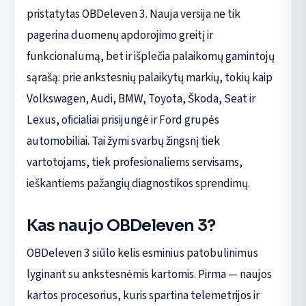
pristatytas OBDeleven 3. Nauja versija ne tik
pagerina duomenų apdorojimo greitį ir
funkcionalumą, bet ir išplečia palaikomų gamintojų
sąrašą: prie ankstesnių palaikytų markių, tokių kaip
Volkswagen, Audi, BMW, Toyota, Škoda, Seat ir
Lexus, oficialiai prisijungė ir Ford grupės
automobiliai. Tai žymi svarbų žingsnį tiek
vartotojams, tiek profesionaliems servisams,
ieškantiems pažangių diagnostikos sprendimų.
Kas naujo OBDeleven 3?
OBDeleven 3 siūlo kelis esminius patobulinimus
lyginant su ankstesnėmis kartomis. Pirma — naujos
kartos procesorius, kuris spartina telemetrijos ir