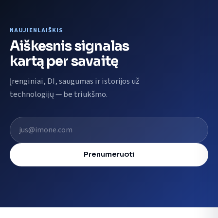
NAUJIENLAIŠKIS
Aiškesnis signalas
kartą per savaitę
Įrenginiai, DI, saugumas ir istorijos už
technologijų — be triukšmo.
El. pašto adresas
Prenumeruoti