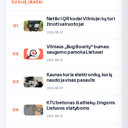
SUSIJĘ ĮRAŠAI
Netikri QR kodai Vilniuje: ką turi
žinoti vairuotojai
01
2026-08-07
Vilniaus „Bug Bounty“ bumas:
saugumo pamoka Lietuvai
02
2026-08-07
Kaunas kuria elektroniką, kurią
naudoja visas pasaulis
03
2026-08-07
KTU betonas iš atliekų: žingsnis
Lietuvos statyboms
04
2026-08-07