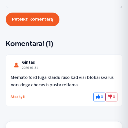
Pateikti komentarą
Komentarai
(1)
Gintas
2026-01-31
Memato ford luga klaidu raso kad visi blokai svarus 
nors dega checas ispusta rellama
0
0
Atsakyti