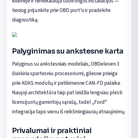
kišenėje ir nereikalauja sudėtingos instaliacijos —
tiesiog prijunkite prie OBD port’o ir pradėkite
diagnostiką.
Palyginimas su ankstesne karta
Palyginus su ankstesniais modeliais, OBDeleven 3
išsiskiria spartesniu procesoriumi, gilesne prieiga
prie ADAS modulių ir patikimesne CAN-FD palaika.
Naujoji architektūra taip pat leidžia lengviau plėsti
licencijuotų gamintojų sąrašą, todėl „Ford“
integracija tapo vienu iš reikšmingiausių atnaujinimų.
Privalumai ir praktiniai