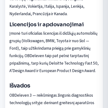
Karalystė, Vokietija, Italija, Ispanija, Lenkija,
Nyderlandai, Prancūzija ir Kanada.
Licencijos ir apdovanojimai
Įmonė turi oficialias licencijas iš didžiųjų automobilių
grupių (Volkswagen, BMW, Toyota ir nuo šiol —
Ford), taip užtikrindama prieigą prie gamyklinių
funkcijų. OBDeleven taip pat pelnė tarptautinį
pripažinimą, tarp kurių Deloitte Technology Fast 50,
A’Design Award ir European Product Design Award.
Išvados
OBDeleven 3 — reikšmingas žingsnis diagnostikos
technologijų srityje: derinant greitesnį aparatūros