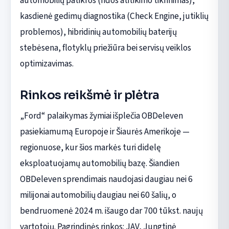
automobilių patikros (ridos atitikimo tikrinimas),
kasdienė gedimų diagnostika (Check Engine, jutiklių
problemos), hibridinių automobilių baterijų
stebėsena, flotyklų priežiūra bei servisų veiklos
optimizavimas.
Rinkos reikšmė ir plėtra
„Ford“ palaikymas žymiai išplečia OBDeleven
pasiekiamumą Europoje ir Šiaurės Amerikoje —
regionuose, kur šios markės turi didelę
eksploatuojamų automobilių bazę. Šiandien
OBDeleven sprendimais naudojasi daugiau nei 6
milijonai automobilių daugiau nei 60 šalių, o
bendruomenė 2024 m. išaugo dar 700 tūkst. naujų
vartotojų. Pagrindinės rinkos: JAV, Jungtinė