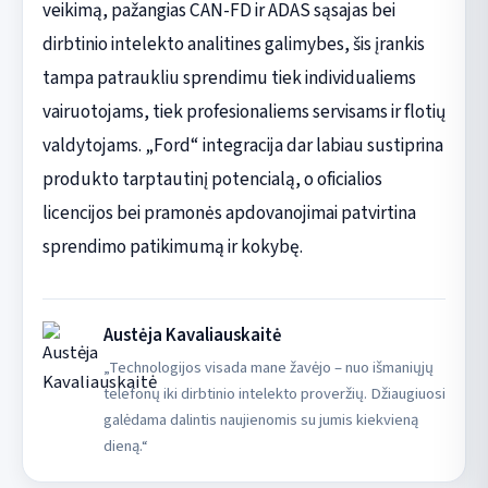
veikimą, pažangias CAN-FD ir ADAS sąsajas bei
dirbtinio intelekto analitines galimybes, šis įrankis
tampa patraukliu sprendimu tiek individualiems
vairuotojams, tiek profesionaliems servisams ir flotių
valdytojams. „Ford“ integracija dar labiau sustiprina
produkto tarptautinį potencialą, o oficialios
licencijos bei pramonės apdovanojimai patvirtina
sprendimo patikimumą ir kokybę.
Austėja Kavaliauskaitė
„Technologijos visada mane žavėjo – nuo išmaniųjų
telefonų iki dirbtinio intelekto proveržių. Džiaugiuosi
galėdama dalintis naujienomis su jumis kiekvieną
dieną.“