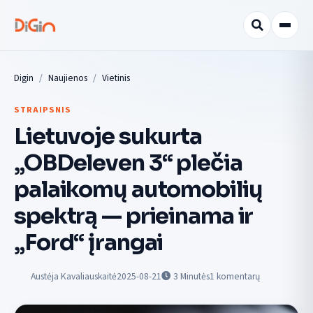
Digin
Naujienos
Vietinis
STRAIPSNIS
Lietuvoje sukurta
„OBDeleven 3“ plečia
palaikomų automobilių
spektrą — prieinama ir
„Ford“ įrangai
Austėja Kavaliauskaitė
2025-08-21
3
Minutės
1 komentarų