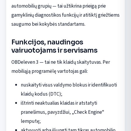
automobilių grupių — tai užtikrina prieigą prie
gamyklinių diagnostikos funkcijų ir atitiktį griežtiems
saugumo bei kokybės standartams.
Funkcijos, naudingos
vairuotojams ir servisams
OBDeleven 3 — tai ne tik klaidų skaitytuvas. Per
mobiliąją programėlę vartotojas gali:
nuskaityti visus valdymo blokus ir identifikuoti
klaidų kodus (DTC);
ištrinti neaktualias klaidas ir atstatyti
pranešimus, pavyzdžiui, „Check Engine“
lemputę;
aktyvuoti arba išjungti tam tikras automobilio