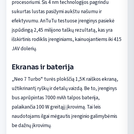
procesoriumi. Šis 4 nm technologijos pagrindu
sukurtas lustas pasižymi aukštu našumu ir
efektyvumu. AnTuTu testuose įrenginys pasiekė
įspūdingą 2,45 milijono taškų rezultatą, kas yra
išskirtinis rodiklis įrenginiams, kainuojantiems iki 415
JAV dolerių.
Ekranas ir baterija
„Neo 7 Turbo“ turės plokščią 1,5K raiškos ekraną,
užtikrinantį ryškų ir detalų vaizdą. Be to, įrenginys
bus aprūpintas 7000 mAh talpos baterija,
palaikančia 100 W greitąjį įkrovimą. Tai leis
naudotojams ilgai mėgautis įrenginio galimybėmis
be dažnų įkrovimų.