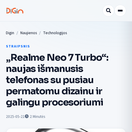
Digin
Naujienos
Technologijos
STRAIPSNIS
„Realme Neo 7 Turbo“:
naujas išmanusis
telefonas su pusiau
permatomu dizainu ir
galingu procesoriumi
2025-05-21
2
Minutės