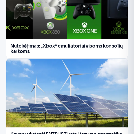
Nutekėjimas: „Xbox“ emuliatoriai visoms konsolių
kartoms