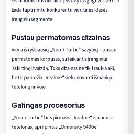
Šis modelis bus oficialiai pristatytas gegužės 29 d. ir
žada tapti rimtu konkurentu vidutinės klasės
įrenginių segmente.
Pusiau permatomas dizainas
Viena iš ryškiausių „Neo 7 Turbo“ savybių – pusiau
permatomas korpusas, suteikiantis įrenginiui
išskirtinę išvaizdą. Toks dizainas ne tik traukia akį,
bet ir pabrėžia „Realme“ siekį inovuoti išmaniųjų
telefonų rinkoje.
Galingas procesorius
„Neo 7 Turbo“ bus pirmasis „Realme“ išmanusis
telefonas, aprūpintas „Dimensity 9400e“