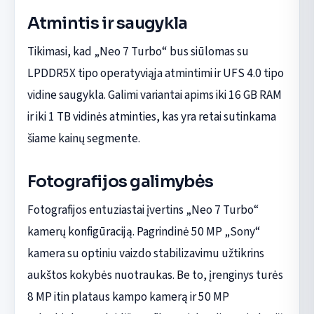
Atmintis ir saugykla
Tikimasi, kad „Neo 7 Turbo“ bus siūlomas su
LPDDR5X tipo operatyviąja atmintimi ir UFS 4.0 tipo
vidine saugykla. Galimi variantai apims iki 16 GB RAM
ir iki 1 TB vidinės atminties, kas yra retai sutinkama
šiame kainų segmente.
Fotografijos galimybės
Fotografijos entuziastai įvertins „Neo 7 Turbo“
kamerų konfigūraciją. Pagrindinė 50 MP „Sony“
kamera su optiniu vaizdo stabilizavimu užtikrins
aukštos kokybės nuotraukas. Be to, įrenginys turės
8 MP itin plataus kampo kamerą ir 50 MP