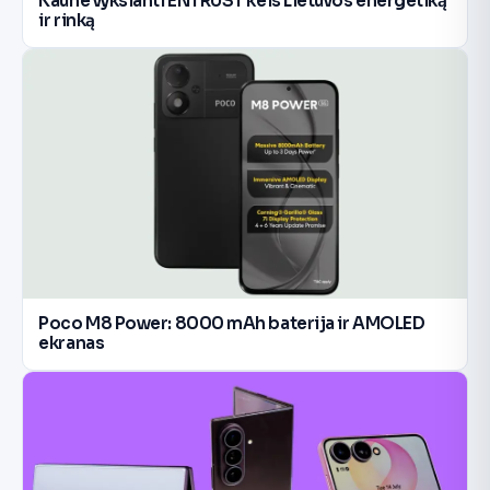
Kaune vyksianti ENTRUST keis Lietuvos energetiką
ir rinką
Poco M8 Power: 8000 mAh baterija ir AMOLED
ekranas