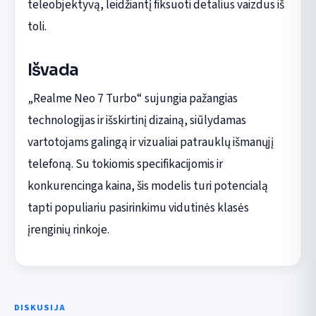
teleobjektyvą, leidžiantį fiksuoti detalius vaizdus iš
toli.
Išvada
„Realme Neo 7 Turbo“ sujungia pažangias
technologijas ir išskirtinį dizainą, siūlydamas
vartotojams galingą ir vizualiai patrauklų išmanųjį
telefoną. Su tokiomis specifikacijomis ir
konkurencinga kaina, šis modelis turi potencialą
tapti populiariu pasirinkimu vidutinės klasės
įrenginių rinkoje.
DISKUSIJA