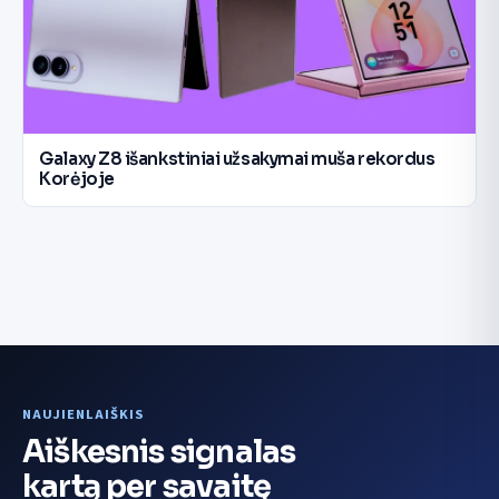
Galaxy Z8 išankstiniai užsakymai muša rekordus
Korėjoje
NAUJIENLAIŠKIS
Aiškesnis signalas
kartą per savaitę