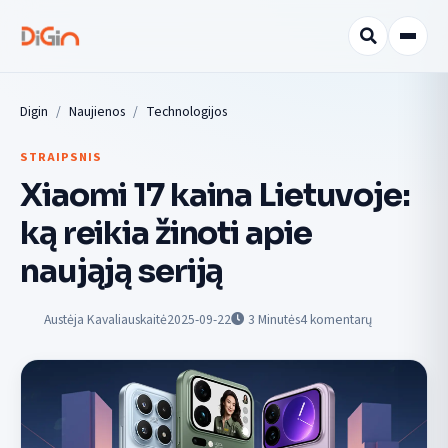
Digin
Naujienos
Technologijos
STRAIPSNIS
Xiaomi 17 kaina Lietuvoje:
ką reikia žinoti apie
naująją seriją
Austėja Kavaliauskaitė
2025-09-22
3
Minutės
4 komentarų