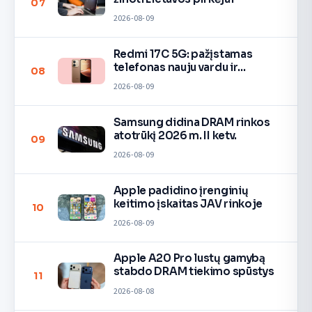
07
2026-08-09
Redmi 17C 5G: pažįstamas
telefonas nauju vardu ir
08
spalvomis
2026-08-09
Samsung didina DRAM rinkos
atotrūkį 2026 m. II ketv.
09
2026-08-09
Apple padidino įrenginių
keitimo įskaitas JAV rinkoje
10
2026-08-09
Apple A20 Pro lustų gamybą
stabdo DRAM tiekimo spūstys
11
2026-08-08