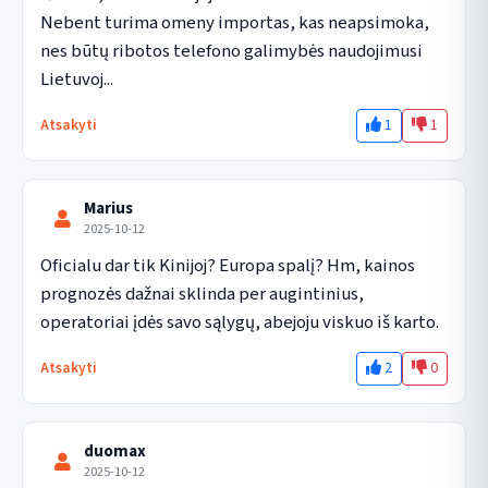
Nebent turima omeny importas, kas neapsimoka, 
nes būtų ribotos telefono galimybės naudojimusi 
Lietuvoj...
1
1
Atsakyti
Marius
2025-10-12
Oficialu dar tik Kinijoj? Europa spalį? Hm, kainos 
prognozės dažnai sklinda per augintinius, 
operatoriai įdės savo sąlygų, abejoju viskuo iš karto.
2
0
Atsakyti
duomax
2025-10-12