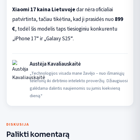
Xiaomi 17 kaina Lietuvoje
dar nėra oficialiai
patvirtinta, tačiau tikėtina, kad ji prasidės nuo
899
€
, todėl šis modelis taps tiesioginiu konkurentu
„iPhone 17“ ir „Galaxy S25“.
Austėja Kavaliauskaitė
„Technologijos visada mane žavėjo – nuo išmaniųjų
telefonų iki dirbtinio intelekto proveržių. Džiaugiuosi
galėdama dalintis naujienomis su jumis kiekvieną
dieną.“
DISKUSIJA
Palikti komentarą