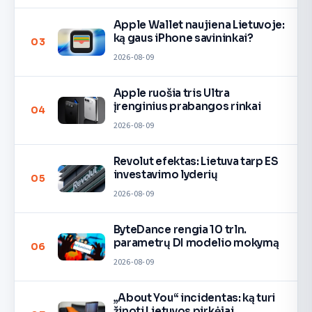
Apple Wallet naujiena Lietuvoje:
ką gaus iPhone savininkai?
03
2026-08-09
Apple ruošia tris Ultra
įrenginius prabangos rinkai
04
2026-08-09
Revolut efektas: Lietuva tarp ES
investavimo lyderių
05
2026-08-09
ByteDance rengia 10 trln.
parametrų DI modelio mokymą
06
2026-08-09
„About You“ incidentas: ką turi
žinoti Lietuvos pirkėjai