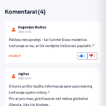
Komentarai
(4)
Eugenijus Budrys
2025-11-21
Palikau nesupratęs - tai turime šiuos modelius 
Lietuvoje ar ne, ar tik norėjote liežuviais paplakti ?
1
1
Atsakyti
sigitas
2025-10-17
Iš kurio piršto laužta informacija apie pasirodymą 
Lietuvoje spalio vidury ? 

Pro ar pro max, greičiausiai net nebus globaliai 
išleista, liks tik Kinijoje... 
