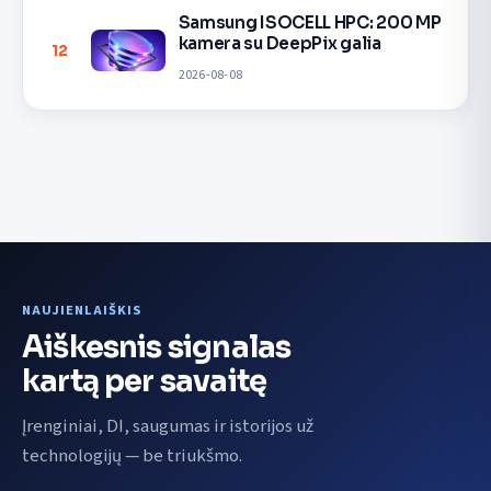
Samsung ISOCELL HPC: 200 MP
kamera su DeepPix galia
12
2026-08-08
NAUJIENLAIŠKIS
Aiškesnis signalas
kartą per savaitę
Įrenginiai, DI, saugumas ir istorijos už
technologijų — be triukšmo.