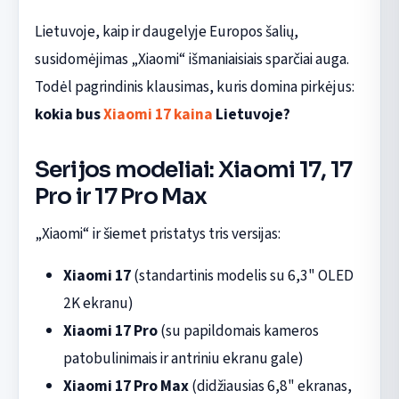
Lietuvoje, kaip ir daugelyje Europos šalių,
susidomėjimas „Xiaomi“ išmaniaisiais sparčiai auga.
Todėl pagrindinis klausimas, kuris domina pirkėjus:
kokia bus
Xiaomi 17 kaina
Lietuvoje?
Serijos modeliai: Xiaomi 17, 17
Pro ir 17 Pro Max
„Xiaomi“ ir šiemet pristatys tris versijas:
Xiaomi 17
(standartinis modelis su 6,3" OLED
2K ekranu)
Xiaomi 17 Pro
(su papildomais kameros
patobulinimais ir antriniu ekranu gale)
Xiaomi 17 Pro Max
(didžiausias 6,8" ekranas,