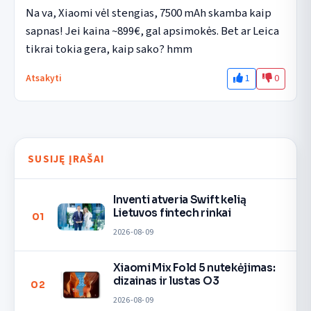
Na va, Xiaomi vėl stengias, 7500 mAh skamba kaip 
sapnas! Jei kaina ~899€, gal apsimokės. Bet ar Leica 
tikrai tokia gera, kaip sako? hmm
1
0
Atsakyti
SUSIJĘ ĮRAŠAI
Inventi atveria Swift kelią
Lietuvos fintech rinkai
01
2026-08-09
Xiaomi Mix Fold 5 nutekėjimas:
dizainas ir lustas O3
02
2026-08-09