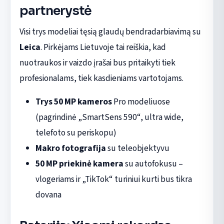
partnerystė
Visi trys modeliai tęsią glaudų bendradarbiavimą su
Leica
. Pirkėjams Lietuvoje tai reiškia, kad
nuotraukos ir vaizdo įrašai bus pritaikyti tiek
profesionalams, tiek kasdieniams vartotojams.
Trys 50 MP kameros
Pro modeliuose
(pagrindinė „SmartSens 590“, ultra wide,
telefoto su periskopu)
Makro fotografija
su teleobjektyvu
50 MP priekinė kamera
su autofokusu –
vlogeriams ir „TikTok“ turiniui kurti bus tikra
dovana