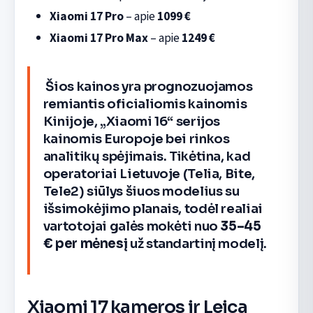
Xiaomi 17 Pro
– apie
1099 €
Xiaomi 17 Pro Max
– apie
1249 €
Šios kainos yra prognozuojamos
remiantis oficialiomis kainomis
Kinijoje, „Xiaomi 16“ serijos
kainomis Europoje bei rinkos
analitikų spėjimais. Tikėtina, kad
operatoriai Lietuvoje (Telia, Bite,
Tele2) siūlys šiuos modelius su
išsimokėjimo planais, todėl realiai
vartotojai galės mokėti nuo
35–45
€ per mėnesį
už standartinį modelį.
Xiaomi 17 kameros ir Leica