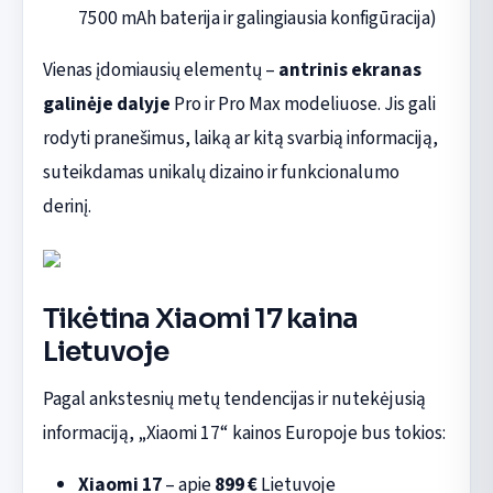
7500 mAh baterija ir galingiausia konfigūracija)
Vienas įdomiausių elementų –
antrinis ekranas
galinėje dalyje
Pro ir Pro Max modeliuose. Jis gali
rodyti pranešimus, laiką ar kitą svarbią informaciją,
suteikdamas unikalų dizaino ir funkcionalumo
derinį.
Tikėtina Xiaomi 17 kaina
Lietuvoje
Pagal ankstesnių metų tendencijas ir nutekėjusią
informaciją, „Xiaomi 17“ kainos Europoje bus tokios:
Xiaomi 17
– apie
899 €
Lietuvoje