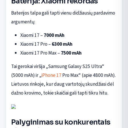
Baterija: Xiaomi rekordas
Baterijos talpa gali tapti vienu didžiausių pardavimo
argumentų:
Xiaomi 17 –
7000 mAh
Xiaomi 17 Pro –
6300 mAh
Xiaomi 17 Pro Max –
7500 mAh
Tai gerokai viršija „Samsung Galaxy S25 Ultra“
(5000 mAh) ir „
iPhone 17
Pro Max“ (apie 4800 mAh).
Lietuvos rinkoje, kur daug vartotojų skundžiasi dėl
dažno krovimo, tokie skaičiai gali tapti tikru hitu.
Palyginimas su konkurentais