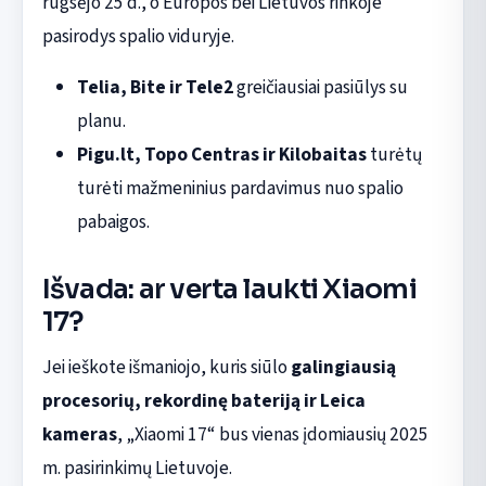
rugsėjo 25 d., o Europos bei Lietuvos rinkoje
pasirodys spalio viduryje.
Telia, Bite ir Tele2
greičiausiai pasiūlys su
planu.
Pigu.lt, Topo Centras ir Kilobaitas
turėtų
turėti mažmeninius pardavimus nuo spalio
pabaigos.
Išvada: ar verta laukti Xiaomi
17?
Jei ieškote išmaniojo, kuris siūlo
galingiausią
procesorių, rekordinę bateriją ir Leica
kameras
, „Xiaomi 17“ bus vienas įdomiausių 2025
m. pasirinkimų Lietuvoje.