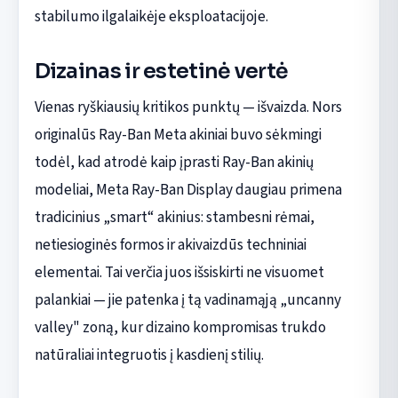
stabilumo ilgalaikėje eksploatacijoje.
Dizainas ir estetinė vertė
Vienas ryškiausių kritikos punktų — išvaizda. Nors
originalūs Ray-Ban Meta akiniai buvo sėkmingi
todėl, kad atrodė kaip įprasti Ray-Ban akinių
modeliai, Meta Ray-Ban Display daugiau primena
tradicinius „smart“ akinius: stambesni rėmai,
netiesioginės formos ir akivaizdūs techniniai
elementai. Tai verčia juos išsiskirti ne visuomet
palankiai — jie patenka į tą vadinamąją „uncanny
valley" zoną, kur dizaino kompromisas trukdo
natūraliai integruotis į kasdienį stilių.