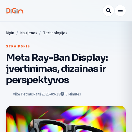
Digin
Naujienos
Technologijos
STRAIPSNIS
Meta Ray-Ban Display:
įvertinimas, dizainas ir
perspektyvos
Viltė Petrauskaitė
2025-09-18
5
Minutės