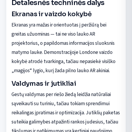
Detalesnės techninės dalys
Ekranas ir vaizdo kokybė
Ekranas yra mažas ir orientuotas į peržiūrą bei
greitas užuominas — tai ne viso lauko AR
projektorius, o papildomas informacijos sluoksnis
matymo lauke. Demonstracijoje Londone vaizdo
kokybė atrodė tvarkinga, tačiau nepasiekė visiško
„magijos“ lygio, kurį žada pilno lauko AR akiniai.
Valdymas ir jutikliai
Gestų valdymas per riešo žiedą leidžia natūraliai
sąveikauti su turiniu, tačiau tokiam sprendimui
reikalingas įpratimas ir optimizacija. Jutiklių paketas
suteikia galimybes atpažinti rankos judesius, tačiau
tikslumas ir patikimumas yra kertiniai naudojimo