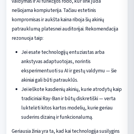
valdymas ir AI funkcijos rodo, kur link juda
nešiojama kompiuterija. Tačiau estetinis
kompromisas ir aukšta kaina riboja šių akinių
patrauklumą platesnei auditorijai. Rekomendacija
rezonuoja taip:
Jei esate technologijų entuziastas arba
ankstyvas adaptuotojas, norintis
eksperimentuoti su AI ir gestų valdymu — šie
akiniai gali būti patrauklūs.
Jei ieškote kasdienių akinių, kurie atrodytų kaip
tradiciniai Ray-Ban ir būtų diskretiški — verta
luktelėti kitos kartos modelių, kurie geriau
suderins dizainą ir funkcionalumą.
Geriausia žinia yra ta, kad kai technologija susilygins