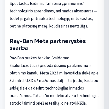
Spectacles leidimai. Tai labiau „pramoninis“
technologinis sprendimas, nei mados aksesuaras —
todėl jis gali pritraukti technologijų entuziastus,
bet ne platesnę masę, kol dizainas neatslūgs.
Ray-Ban Meta partnerystės
svarba
Ray-Ban prekės ženklas (valdomas
EssilorLuxottica) prideda dizaino patikimumo ir
platinimo kanalų. Meta 2023 m. investicija siekė apie
3.5 mlrd. USD už mažumos dalį — tai įrodo, kad abu
žaidėjai siekia derinti technologijas ir mados
pranašumus. Tačiau šio modelio atveju technologija
atrodo laiminti prieš estetiką, o ne atvirkščiai.