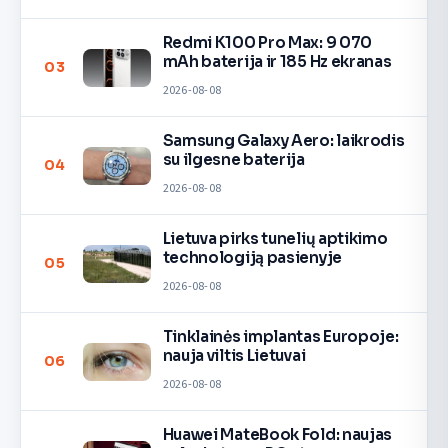
Redmi K100 Pro Max: 9 070
mAh baterija ir 185 Hz ekranas
03
2026-08-08
Samsung Galaxy Aero: laikrodis
su ilgesne baterija
04
2026-08-08
Lietuva pirks tunelių aptikimo
technologiją pasienyje
05
2026-08-08
Tinklainės implantas Europoje:
nauja viltis Lietuvai
06
2026-08-08
Huawei MateBook Fold: naujas