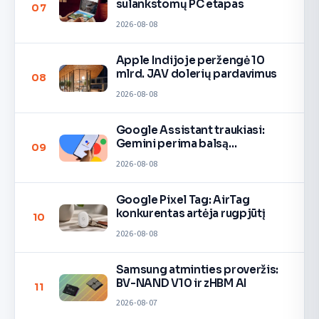
sulankstomų PC etapas
07
2026-08-08
Apple Indijoje peržengė 10
mlrd. JAV dolerių pardavimus
08
2026-08-08
Google Assistant traukiasi:
Gemini perima balsą
09
įrenginiuose
2026-08-08
Google Pixel Tag: AirTag
konkurentas artėja rugpjūtį
10
2026-08-08
Samsung atminties proveržis:
BV-NAND V10 ir zHBM AI
11
2026-08-07