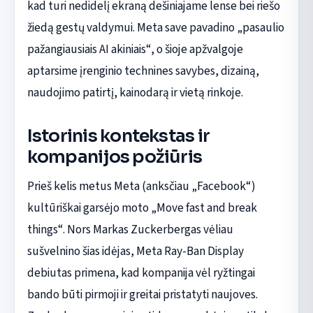
kad turi nedidelį ekraną dešiniajame lense bei riešo
žiedą gestų valdymui. Meta save pavadino „pasaulio
pažangiausiais AI akiniais“, o šioje apžvalgoje
aptarsime įrenginio technines savybes, dizainą,
naudojimo patirtį, kainodarą ir vietą rinkoje.
Istorinis kontekstas ir
kompanijos požiūris
Prieš kelis metus Meta (anksčiau „Facebook“)
kultūriškai garsėjo moto „Move fast and break
things“. Nors Markas Zuckerbergas vėliau
sušvelnino šias idėjas, Meta Ray-Ban Display
debiutas primena, kad kompanija vėl ryžtingai
bando būti pirmoji ir greitai pristatyti naujoves.