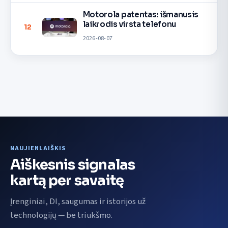
Motorola patentas: išmanusis
laikrodis virsta telefonu
12
2026-08-07
NAUJIENLAIŠKIS
Aiškesnis signalas
kartą per savaitę
Įrenginiai, DI, saugumas ir istorijos už
technologijų — be triukšmo.