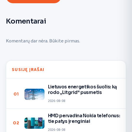
Komentarai
Komentarų dar nėra. Būkite pirmas.
SUSIJĘ ĮRAŠAI
Lietuvos energetikos šuolis: ką
rodo „Litgrid“ pusmetis
01
2026-08-08
HMD pervadina Nokia telefonus:
tie patys įrenginiai
02
2026-08-08