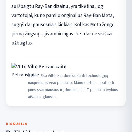
su išbaigtu Ray-Ban dizainu, yra tikėtina, jog
vartotojai, kurie pamilo originalius Ray-Ban Meta,
sugrįš dar gausesniais kiekiais. Kol kas Meta žengė
pirmą žingsnį — jis ambicingas, bet dar ne visiškai
užbaigtas.
Viltė Petrauskaitė
Sveiki! Esu Viltė, kasdien sekanti technologijų
naujienas iš viso pasaulio. Mano darbas – pateikti
jums svarbiausius ir įdomiausius IT pasaulio įvykius
aiškiai ir glaustai.
DISKUSIJA