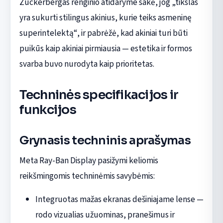
Zuckerbergas renginio atidaryme sakė, jog „tikslas
yra sukurti stilingus akinius, kurie teiks asmeninę
superintelektą“, ir pabrėžė, kad akiniai turi būti
puikūs kaip akiniai pirmiausia — estetika ir formos
svarba buvo nurodyta kaip prioritetas.
Techninės specifikacijos ir
funkcijos
Grynasis techninis aprašymas
Meta Ray-Ban Display pasižymi keliomis
reikšmingomis techninėmis savybėmis:
Integruotas mažas ekranas dešiniajame lense —
rodo vizualias užuominas, pranešimus ir