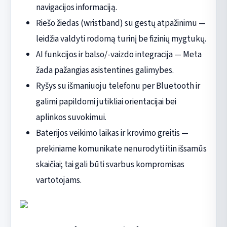
navigacijos informaciją.
Riešo žiedas (wristband) su gestų atpažinimu —
leidžia valdyti rodomą turinį be fizinių mygtukų.
AI funkcijos ir balso/-vaizdo integracija — Meta
žada pažangias asistentines galimybes.
Ryšys su išmaniuoju telefonu per Bluetooth ir
galimi papildomi jutikliai orientacijai bei
aplinkos suvokimui.
Baterijos veikimo laikas ir krovimo greitis —
prekiniame komunikate nenurodyti itin išsamūs
skaičiai; tai gali būti svarbus kompromisas
vartotojams.