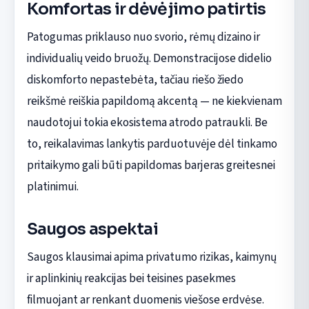
Komfortas ir dėvėjimo patirtis
Patogumas priklauso nuo svorio, rėmų dizaino ir
individualių veido bruožų. Demonstracijose didelio
diskomforto nepastebėta, tačiau riešo žiedo
reikšmė reiškia papildomą akcentą — ne kiekvienam
naudotojui tokia ekosistema atrodo patraukli. Be
to, reikalavimas lankytis parduotuvėje dėl tinkamo
pritaikymo gali būti papildomas barjeras greitesnei
platinimui.
Saugos aspektai
Saugos klausimai apima privatumo rizikas, kaimynų
ir aplinkinių reakcijas bei teisines pasekmes
filmuojant ar renkant duomenis viešose erdvėse.