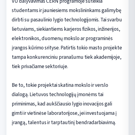
VU dalyvavimas CERN programoje suteikia
studentams ir jauniesiems mokslininkams galimybę
dirbti su pasaulinio lygio technologijomis. Tai svarbu
lietuviams, siekiantiems karjeros fizikos, inžinerijos,
elektronikos, duomenų mokslo ar programinės
įrangos kūrimo srityse. Patirtis tokio masto projekte
tampa konkurenciniu pranašumu tiek akademijoje,
tiek privačiame sektoriuje.
Be to, tokie projektai skatina mokslo ir verslo
dialogą. Lietuvos technologijų įmonėms tai
priminimas, kad aukščiausio lygio inovacijos gali
gimti ir vietinėse laboratorijose, jei investuojama į
įrangą, talentus ir tarptautinį bendradarbiavimą.