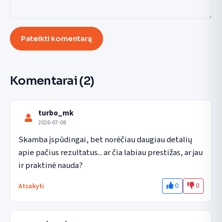
Pateikti komentarą
Komentarai
(2)
turbo_mk
2026-07-08
Skamba įspūdingai, bet norėčiau daugiau detalių 
apie pačius rezultatus... ar čia labiau prestižas, ar jau 
ir praktinė nauda?
0
0
Atsakyti