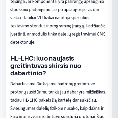
teisingai, ar komponentai yra pasirengę apsauginio
sluoksnio padengimui, ar po apsaugos jie vis dar
veikia stabiliai. VU fizikai naudoja specialius
testavimo stendus ir programinę įrangą, leidžiančią
įvertinti, ar modulis tinka dalelių registravimui CMS
detektoriuje.
HL-LHC: kuo naujasis
greitintuvas skirsis nuo
dabartinio?
Dabartiniame Didžiajame hadronų greitintuve
protonų susidūrimų tankis jau dabar yra milžiniškas,
tačiau HL-LHC pakels šią kartelę dar aukščiau.
Šviesingumas dalelių fizikoje nusako, kaip dažnai ir
kaip intensyviai greitintuve susiduria protonai. Šiuo