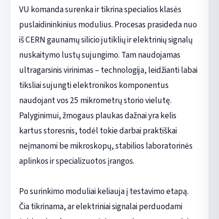
VU komanda surenka ir tikrina specialios klasės
puslaidininkinius modulius. Procesas prasideda nuo
iš CERN gaunamų silicio jutiklių ir elektrinių signalų
nuskaitymo lustų sujungimo. Tam naudojamas
ultragarsinis virinimas – technologija, leidžianti labai
tiksliai sujungti elektronikos komponentus
naudojant vos 25 mikrometrų storio vielutę.
Palyginimui, žmogaus plaukas dažnai yra kelis
kartus storesnis, todėl tokie darbai praktiškai
neįmanomi be mikroskopų, stabilios laboratorinės
aplinkos ir specializuotos įrangos.
Po surinkimo moduliai keliauja į testavimo etapą.
Čia tikrinama, ar elektriniai signalai perduodami