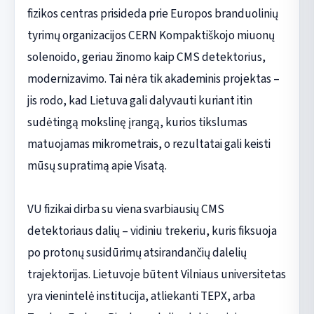
fizikos centras prisideda prie Europos branduolinių
tyrimų organizacijos CERN Kompaktiškojo miuonų
solenoido, geriau žinomo kaip CMS detektorius,
modernizavimo. Tai nėra tik akademinis projektas –
jis rodo, kad Lietuva gali dalyvauti kuriant itin
sudėtingą mokslinę įrangą, kurios tikslumas
matuojamas mikrometrais, o rezultatai gali keisti
mūsų supratimą apie Visatą.
VU fizikai dirba su viena svarbiausių CMS
detektoriaus dalių – vidiniu trekeriu, kuris fiksuoja
po protonų susidūrimų atsirandančių dalelių
trajektorijas. Lietuvoje būtent Vilniaus universitetas
yra vienintelė institucija, atliekanti TEPX, arba