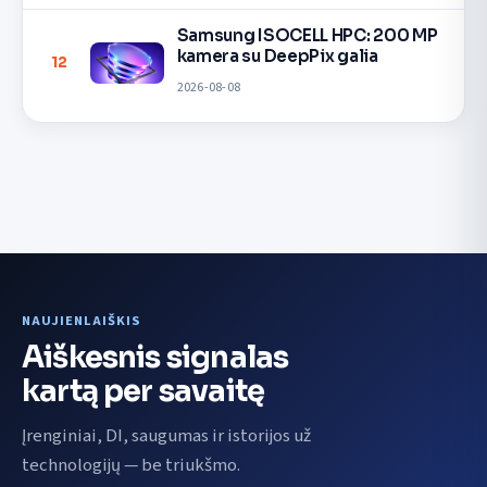
Samsung ISOCELL HPC: 200 MP
kamera su DeepPix galia
12
2026-08-08
NAUJIENLAIŠKIS
Aiškesnis signalas
kartą per savaitę
Įrenginiai, DI, saugumas ir istorijos už
technologijų — be triukšmo.