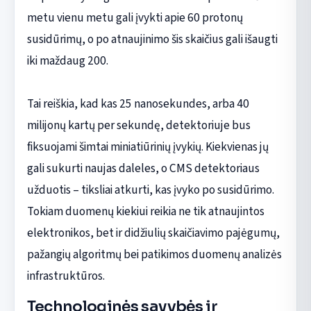
metu vienu metu gali įvykti apie 60 protonų
susidūrimų, o po atnaujinimo šis skaičius gali išaugti
iki maždaug 200.
Tai reiškia, kad kas 25 nanosekundes, arba 40
milijonų kartų per sekundę, detektoriuje bus
fiksuojami šimtai miniatiūrinių įvykių. Kiekvienas jų
gali sukurti naujas daleles, o CMS detektoriaus
užduotis – tiksliai atkurti, kas įvyko po susidūrimo.
Tokiam duomenų kiekiui reikia ne tik atnaujintos
elektronikos, bet ir didžiulių skaičiavimo pajėgumų,
pažangių algoritmų bei patikimos duomenų analizės
infrastruktūros.
Technologinės savybės ir