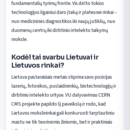
fundamentalių tyrimų fronte. Vis dėlto tokios
technologijos ilgainiui daro įtaką ir platesnei rinkai –
nuo medicininės diagnostikos iki naujų jutiklių, nuo
duomenų centrų iki dirbtinio intelekto taikymų
moksle.
Kodėl tai svarbu Lietuvai ir
Lietuvos rinkai?
Lietuva pastaraisiais metais stiprina savo pozicijas
lazerių, fotonikos, puslaidininkių, biotechnologijų ir
dirbtinio intelekto srityse. VU dalyvavimas CERN
CMS projekte papildo šį paveikslą ir rodo, kad
Lietuvos mokslininkai gali konkuruoti tarptautiniu
mastu ne tik teorinėmis žiniomis, bet ir praktiniais