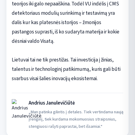
teorijos iki galo nepaaiškina. Todėl VU indėlis į CMS
detektoriaus modulių surinkimą ir testavimą yra
dalis kur kas platesnės istorijos – žmonijos
pastangos suprasti, iš ko sudaryta materija ir kokie
dėsniai valdo Visatą.
Lietuvai tai ne tik prestižas. Tai investicija į žinias,
talentus ir technologinį patikimumą, kuris gali būti
svarbus visai šalies inovacijų ekosistemai.
Andrius Janulevičiūtė
„Man patinka gilintis į detales. Tiek vertindama naują
įrenginį, tiek kurdama mokomuosius straipsnius,
stengiuosi rašyti paprastai, bet išsamiai.“