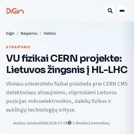
Digin
Naujienos
Vietinis
STRAIPSNIS
VU fizikai CERN projekte:
Lietuvos žingsnis į HL-LHC
Vilniaus universiteto fizikai prisideda prie CERN CMS
detektoriaus atnaujinimo, stiprindami Lietuvos
pozicijas mikroelektronikos, dalelių fizikos ir
aukštųjų technologijų srityse.
Andrius Janulevičiūtė
2026-07-08
5
Minutės
2 komentarų