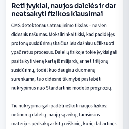
Reti įvykiai, naujos dalelės ir dar
neatsakyti fizikos klausimai
CMS detektoriaus atnaujinimo tikslas – ne vien
didesnis našumas. Mokslininkai tikisi, kad padidėjęs
protonų susidūrimų skaičius leis dažniau užfiksuoti
ypač retus procesus. Dalelių fizikoje tokie įvykiai gali
pasitaikyti vieną kartą iš milijardų ar net trilijonų
susidūrimų, todėl kuo daugiau duomenų
surenkama, tuo didesnė tikimybė pastebėti
nukrypimus nuo Standartinio modelio prognozių.
Tie nukrypimai gali padėti ieškoti naujos fizikos:
nežinomų dalelių, naujų sąveikų, tamsiosios
materijos pėdsakų ar kitų reiškinių, kurių dabartinės