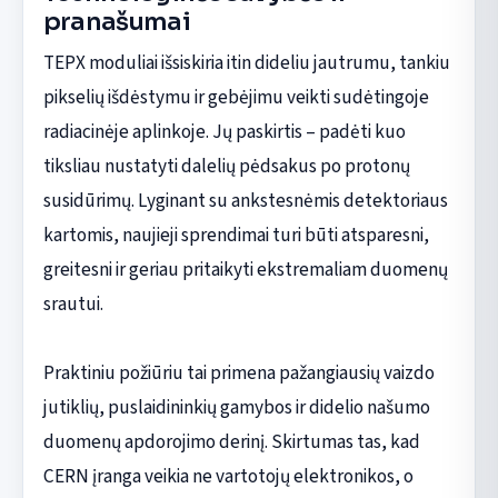
pranašumai
TEPX moduliai išsiskiria itin dideliu jautrumu, tankiu
pikselių išdėstymu ir gebėjimu veikti sudėtingoje
radiacinėje aplinkoje. Jų paskirtis – padėti kuo
tiksliau nustatyti dalelių pėdsakus po protonų
susidūrimų. Lyginant su ankstesnėmis detektoriaus
kartomis, naujieji sprendimai turi būti atsparesni,
greitesni ir geriau pritaikyti ekstremaliam duomenų
srautui.
Praktiniu požiūriu tai primena pažangiausių vaizdo
jutiklių, puslaidininkių gamybos ir didelio našumo
duomenų apdorojimo derinį. Skirtumas tas, kad
CERN įranga veikia ne vartotojų elektronikos, o