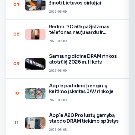
žinoti Lietuvos pirkėjai
07
2026-08-09
Redmi 17C 5G: pažįstamas
telefonas nauju vardu ir
08
spalvomis
2026-08-09
Samsung didina DRAM rinkos
atotrūkį 2026 m. II ketv.
09
2026-08-09
Apple padidino įrenginių
keitimo įskaitas JAV rinkoje
10
2026-08-09
Apple A20 Pro lustų gamybą
stabdo DRAM tiekimo spūstys
11
2026-08-08