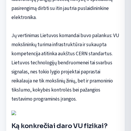
pasirengimą dirbti su itin jautria puslaidininkine
elektronika.
Jų vertinimas Lietuvos komandai buvo palankus: VU
mokslininkų turima infrastruktūra ir sukaupta
kompetencija atitinka aukštus CERN standartus.
Lietuvos technologijų bendruomenei tai svarbus
signalas, nes tokio lygio projektai paprastai
reikalauja ne tik mokslinių žinių, bet ir pramoninio
tikslumo, kokybės kontrolės bei pažangios
testavimo programinės įrangos.
Ką konkrečiai daro VU fizikai?