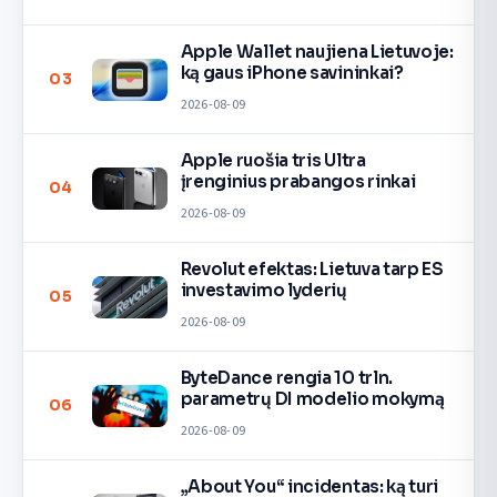
Apple Wallet naujiena Lietuvoje:
ką gaus iPhone savininkai?
03
2026-08-09
Apple ruošia tris Ultra
įrenginius prabangos rinkai
04
2026-08-09
Revolut efektas: Lietuva tarp ES
investavimo lyderių
05
2026-08-09
ByteDance rengia 10 trln.
parametrų DI modelio mokymą
06
2026-08-09
„About You“ incidentas: ką turi