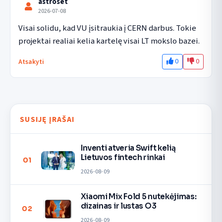
astroset
2026-07-08
Visai solidu, kad VU įsitraukia į CERN darbus. Tokie 
projektai realiai kelia kartelę visai LT mokslo bazei.
0
0
Atsakyti
SUSIJĘ ĮRAŠAI
Inventi atveria Swift kelią
Lietuvos fintech rinkai
01
2026-08-09
Xiaomi Mix Fold 5 nutekėjimas:
dizainas ir lustas O3
02
2026-08-09