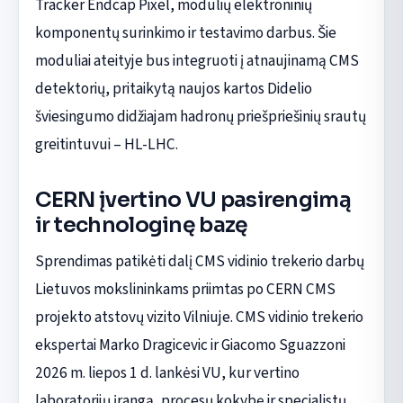
Tracker Endcap Pixel, modulių elektroninių
komponentų surinkimo ir testavimo darbus. Šie
moduliai ateityje bus integruoti į atnaujinamą CMS
detektorių, pritaikytą naujos kartos Didelio
šviesingumo didžiajam hadronų priešpriešinių srautų
greitintuvui – HL-LHC.
CERN įvertino VU pasirengimą
ir technologinę bazę
Sprendimas patikėti dalį CMS vidinio trekerio darbų
Lietuvos mokslininkams priimtas po CERN CMS
projekto atstovų vizito Vilniuje. CMS vidinio trekerio
ekspertai Marko Dragicevic ir Giacomo Sguazzoni
2026 m. liepos 1 d. lankėsi VU, kur vertino
laboratorijų įrangą, procesų kokybę ir specialistų