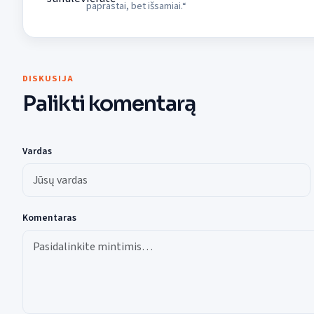
paprastai, bet išsamiai.“
DISKUSIJA
Palikti komentarą
Vardas
Komentaras