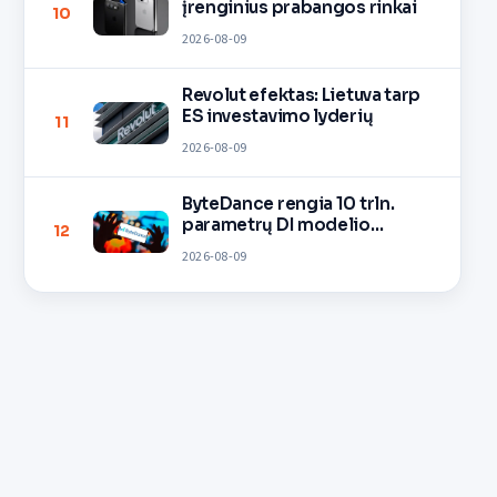
įrenginius prabangos rinkai
10
2026-08-09
Revolut efektas: Lietuva tarp
ES investavimo lyderių
11
2026-08-09
ByteDance rengia 10 trln.
parametrų DI modelio
12
mokymą
2026-08-09