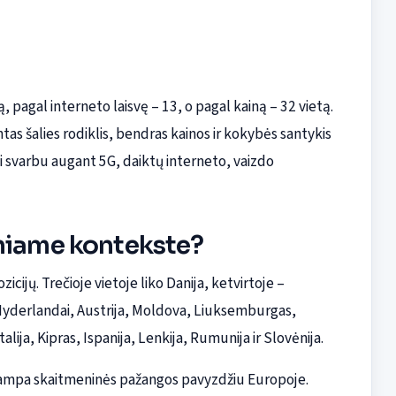
 pagal interneto laisvę – 13, o pagal kainą – 32 vietą.
tas šalies rodiklis, bendras kainos ir kokybės santykis
i svarbu augant 5G, daiktų interneto, vaizdo
iniame kontekste?
icijų. Trečioje vietoje liko Danija, ketvirtoje –
i Nyderlandai, Austrija, Moldova, Liuksemburgas,
lija, Kipras, Ispanija, Lenkija, Rumunija ir Slovėnija.
u tampa skaitmeninės pažangos pavyzdžiu Europoje.