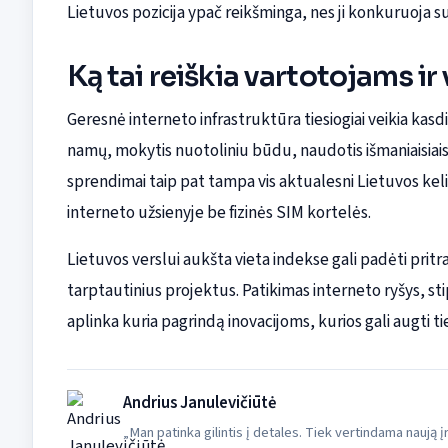
Lietuvos pozicija ypač reikšminga, nes ji konkuruoja s
Ką tai reiškia vartotojams ir
Geresnė interneto infrastruktūra tiesiogiai veikia kasdi
namų, mokytis nuotoliniu būdu, naudotis išmaniaisiais įr
sprendimai taip pat tampa vis aktualesni Lietuvos kelia
interneto užsienyje be fizinės SIM kortelės.
Lietuvos verslui aukšta vieta indekse gali padėti pritr
tarptautinius projektus. Patikimas interneto ryšys, st
aplinka kuria pagrindą inovacijoms, kurios gali augti ti
Andrius Janulevičiūtė
„Man patinka gilintis į detales. Tiek vertindama naują