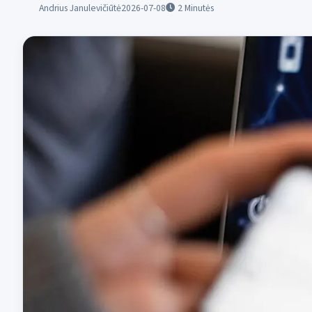
Andrius Janulevičiūtė
2026-07-08
2
Minutės