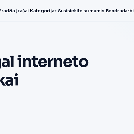
Pradžia
Įrašai
Kategorija
Susisiekite su mumis
Bendradarbi
gal interneto
kai