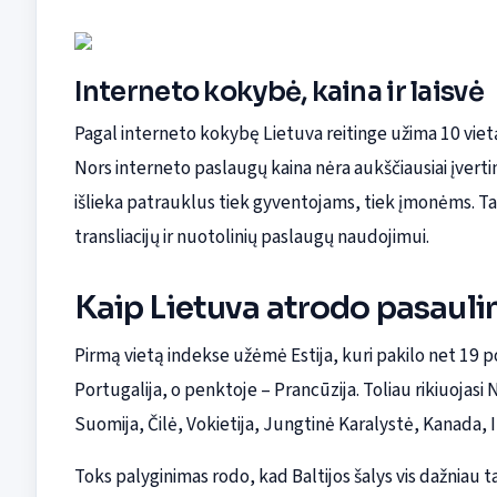
Interneto kokybė, kaina ir laisvė
Pagal interneto kokybę Lietuva reitinge užima 10 vietą,
Nors interneto paslaugų kaina nėra aukščiausiai įvertin
išlieka patrauklus tiek gyventojams, tiek įmonėms. Ta
transliacijų ir nuotolinių paslaugų naudojimui.
Kaip Lietuva atrodo pasaul
Pirmą vietą indekse užėmė Estija, kuri pakilo net 19 poz
Portugalija, o penktoje – Prancūzija. Toliau rikiuojas
Suomija, Čilė, Vokietija, Jungtinė Karalystė, Kanada, Ita
Toks palyginimas rodo, kad Baltijos šalys vis dažnia