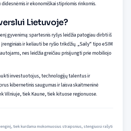
u didesnėmis ir ekonomiškai stipriomis rinkomis.
 verslui Lietuvoje?
enį gyvenimą: spartesnis ryšys leidžia patogiau dirbti iš
enginiais ir keliauti be ryšio trikdžių. „Saily“ tipo eSIM
utojams, nes leidžia greičiau prisijungti prie mobiliojo
aukti investuotojus, technologijų talentus ir
iprus kibernetinis saugumas ir laisva skaitmeninė
ek Vilniuje, tiek Kaune, tiek kituose regionuose.
 įrenginį, tiek kurdama mokomuosius straipsnius, stengiuosi rašyti