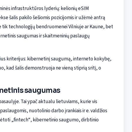
inės infrastruktūros lyderių: kelionių eSIM
e šalis pakilo šešiomis pozicijomis ir užėmė antrą
 ne tik technologijų bendruomenei Vilniuje ar Kaune, bet
ibernetinis saugumas ir skaitmeninių paslaugų
ius kriterijus: kibernetinį saugumą, interneto kokybę,
tuo, kad šalis demonstruoja ne vieną stiprią sritį, o
ernetinis saugumas
saulyje. Tai ypač aktualu lietuviams, kurie vis
slaugomis, nuotolinio darbo įrankiais ir e. valdžios
lėtoti „fintech“, kibernetinio saugumo, dirbtinio