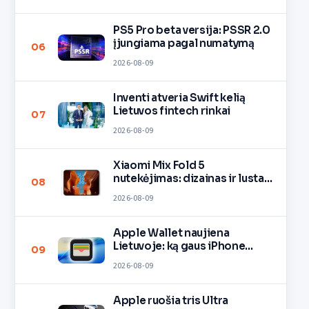
PS5 Pro beta versija: PSSR 2.0
įjungiama pagal numatymą
06
2026-08-09
Inventi atveria Swift kelią
Lietuvos fintech rinkai
07
2026-08-09
Xiaomi Mix Fold 5
nutekėjimas: dizainas ir lustas
08
O3
2026-08-09
Apple Wallet naujiena
Lietuvoje: ką gaus iPhone
09
savininkai?
2026-08-09
Apple ruošia tris Ultra