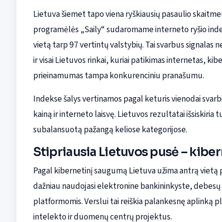
Lietuva šiemet tapo viena ryškiausių pasaulio skaitmen
programėlės „Saily“ sudaromame interneto ryšio indeks
vietą tarp 97 vertintų valstybių. Tai svarbus signalas
ir visai Lietuvos rinkai, kuriai patikimas internetas, k
prieinamumas tampa konkurenciniu pranašumu.
Indekse šalys vertinamos pagal keturis vienodai svarb
kainą ir interneto laisvę. Lietuvos rezultatai išsiskiria 
subalansuotą pažangą keliose kategorijose.
Stipriausia Lietuvos pusė – kib
Pagal kibernetinį saugumą Lietuva užima antrą vietą pa
dažniau naudojasi elektronine bankininkyste, debesų pa
platformomis. Verslui tai reiškia palankesnę aplinką p
intelekto ir duomenų centrų projektus.