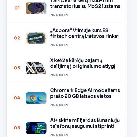
TSMC kuria kelią į sub-1 nm
tranzistorius su MoS2 lustams
01
2026-08-09
„Aspora“ Vilniuje kurs ES
fintech centrą Lietuvos rinkai
02
2026-08-09
X keičia kūrėjų pajamų
dalijimą į originalumo atlygį
03
2026-08-09
Chrome ir Edge AI modeliams
prašo 20 GB laisvos vietos
04
2026-08-09
Ai+ skiria milijardus išmaniųjų
telefonų saugumui stiprinti
05
2026-08-09