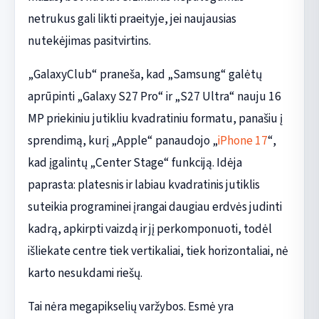
netrukus gali likti praeityje, jei naujausias
nutekėjimas pasitvirtins.
„GalaxyClub“ praneša, kad „Samsung“ galėtų
aprūpinti „Galaxy S27 Pro“ ir „S27 Ultra“ nauju 16
MP priekiniu jutikliu kvadratiniu formatu, panašiu į
sprendimą, kurį „Apple“ panaudojo „
iPhone 17
“,
kad įgalintų „Center Stage“ funkciją. Idėja
paprasta: platesnis ir labiau kvadratinis jutiklis
suteikia programinei įrangai daugiau erdvės judinti
kadrą, apkirpti vaizdą ir jį perkomponuoti, todėl
išliekate centre tiek vertikaliai, tiek horizontaliai, nė
karto nesukdami riešų.
Tai nėra megapikselių varžybos. Esmė yra