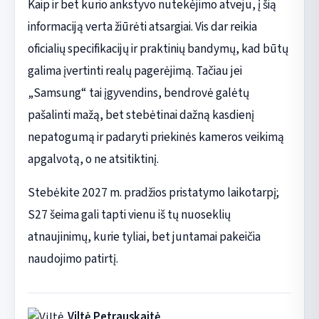
Kaip ir bet kurio ankstyvo nutekėjimo atveju, į šią
informaciją verta žiūrėti atsargiai. Vis dar reikia
oficialių specifikacijų ir praktinių bandymų, kad būtų
galima įvertinti realų pagerėjimą. Tačiau jei
„Samsung“ tai įgyvendins, bendrovė galėtų
pašalinti mažą, bet stebėtinai dažną kasdienį
nepatogumą ir padaryti priekinės kameros veikimą
apgalvotą, o ne atsitiktinį.
Stebėkite 2027 m. pradžios pristatymo laikotarpį;
S27 šeima gali tapti vienu iš tų nuoseklių
atnaujinimų, kurie tyliai, bet juntamai pakeičia
naudojimo patirtį.
Viltė Petrauskaitė