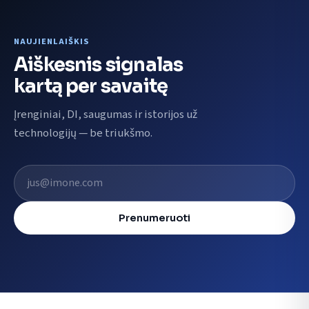
NAUJIENLAIŠKIS
Aiškesnis signalas
kartą per savaitę
Įrenginiai, DI, saugumas ir istorijos už
technologijų — be triukšmo.
El. pašto adresas
Prenumeruoti