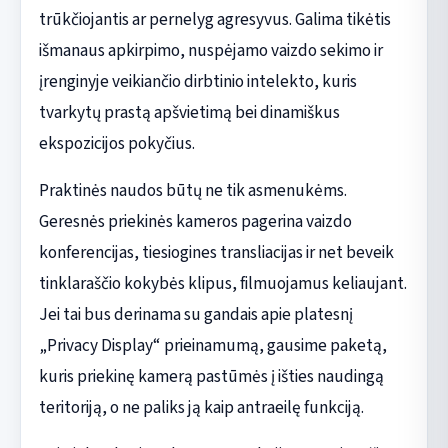
trūkčiojantis ar pernelyg agresyvus. Galima tikėtis
išmanaus apkirpimo, nuspėjamo vaizdo sekimo ir
įrenginyje veikiančio dirbtinio intelekto, kuris
tvarkytų prastą apšvietimą bei dinamiškus
ekspozicijos pokyčius.
Praktinės naudos būtų ne tik asmenukėms.
Geresnės priekinės kameros pagerina vaizdo
konferencijas, tiesiogines transliacijas ir net beveik
tinklaraščio kokybės klipus, filmuojamus keliaujant.
Jei tai bus derinama su gandais apie platesnį
„Privacy Display“ prieinamumą, gausime paketą,
kuris priekinę kamerą pastūmės į išties naudingą
teritoriją, o ne paliks ją kaip antraeilę funkciją.