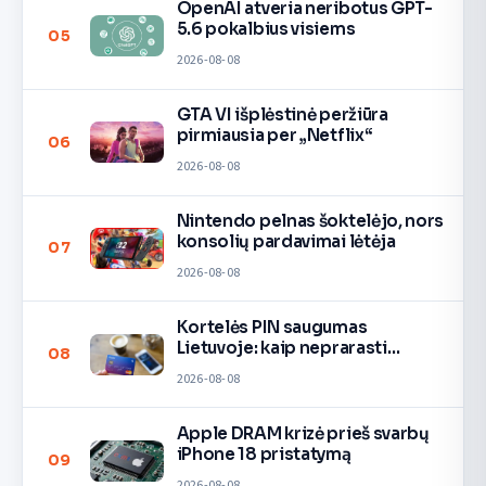
OpenAI atveria neribotus GPT-
5.6 pokalbius visiems
05
2026-08-08
GTA VI išplėstinė peržiūra
pirmiausia per „Netflix“
06
2026-08-08
Nintendo pelnas šoktelėjo, nors
konsolių pardavimai lėtėja
07
2026-08-08
Kortelės PIN saugumas
Lietuvoje: kaip neprarasti
08
pinigų
2026-08-08
Apple DRAM krizė prieš svarbų
iPhone 18 pristatymą
09
2026-08-08