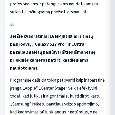
profesionalams ir pažengusiems naudotojams tai
suteiktų apčiuopiamą priežastį atsinaujinti.
Jei šie kvadratiniai 16 MP jutikliai iš tiesų
pasirodys, „Galaxy S27 Pro“ ir „Ultra“
pagaliau galėtų pasiūlyti išties išmanesnę
priekinės kameros patirtį kasdieniams
naudotojams.
Programinė dalis čia tokia pat svarbi kaip ir aparatinė
įranga. „Apple“ „Center Stage“ veikia efektyviai
todėl, kad jutiklis ir algoritmai sukurti dirbti kartu;
„Samsung“ reikėtų panašaus vaizdo apdorojimo,
kad kadravimas būtų sklandus ir natūralus, o ne