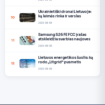
Ukrainietiški dronai Lietuvoje:
ką laimės rinka ir verslas
10
2026-08-08
Samsung S26 FE FCC įrašas
atskleidžia svarbias naujoves
11
2026-08-08
Lietuvos energetikos šuolis: ką
rodo „Litgrid“ pusmetis
12
2026-08-08