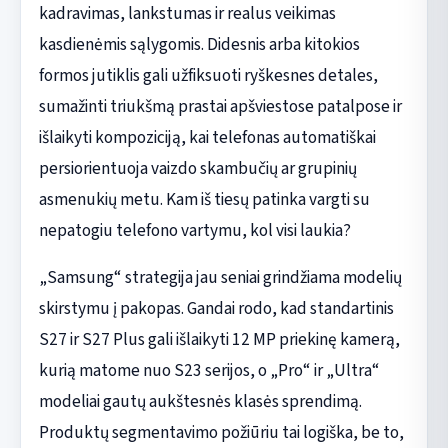
kadravimas, lankstumas ir realus veikimas
kasdienėmis sąlygomis. Didesnis arba kitokios
formos jutiklis gali užfiksuoti ryškesnes detales,
sumažinti triukšmą prastai apšviestose patalpose ir
išlaikyti kompoziciją, kai telefonas automatiškai
persiorientuoja vaizdo skambučių ar grupinių
asmenukių metu. Kam iš tiesų patinka vargti su
nepatogiu telefono vartymu, kol visi laukia?
„Samsung“ strategija jau seniai grindžiama modelių
skirstymu į pakopas. Gandai rodo, kad standartinis
S27 ir S27 Plus gali išlaikyti 12 MP priekinę kamerą,
kurią matome nuo S23 serijos, o „Pro“ ir „Ultra“
modeliai gautų aukštesnės klasės sprendimą.
Produktų segmentavimo požiūriu tai logiška, be to,