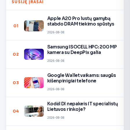
SUSIJĘ ĮRAŠAI
Apple A20 Pro lustų gamybą
stabdo DRAM tiekimo spūstys
01
2026-08-08
Samsung ISOCELL HPC: 200 MP
kamera su DeepPix galia
02
2026-08-08
Google Wallet vaikams: saugūs
kišenpinigiai telefone
03
2026-08-08
Kodėl DI nepakeis IT specialistų
Lietuvos rinkoje?
04
2026-08-08