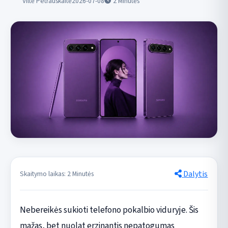
Viltė Petrauskaitė
2026-07-08
2
Minutės
Dalytis
Skaitymo laikas: 2 Minutės
Nebereikės sukioti telefono pokalbio viduryje. Šis
mažas, bet nuolat erzinantis nepatogumas