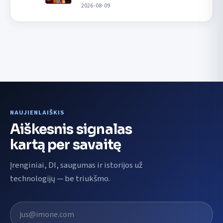
2026-08-09
NAUJIENLAIŠKIS
Aiškesnis signalas
kartą per savaitę
Įrenginiai, DI, saugumas ir istorijos už
technologijų — be triukšmo.
El. pašto adresas