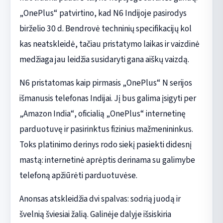
„OnePlus“ patvirtino, kad N6 Indijoje pasirodys
birželio 30 d. Bendrovė techninių specifikacijų kol
kas neatskleidė, tačiau pristatymo laikas ir vaizdinė
medžiaga jau leidžia susidaryti gana aiškų vaizdą.
N6 pristatomas kaip pirmasis „OnePlus“ N serijos
išmanusis telefonas Indijai. Jį bus galima įsigyti per
„Amazon India“, oficialią „OnePlus“ internetinę
parduotuvę ir pasirinktus fizinius mažmenininkus.
Toks platinimo derinys rodo siekį pasiekti didesnį
mastą: internetinė aprėptis derinama su galimybe
telefoną apžiūrėti parduotuvėse.
Anonsas atskleidžia dvi spalvas: sodrią juodą ir
švelnią šviesiai žalią. Galinėje dalyje išsiskiria