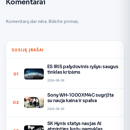
Komentarai
Komentarų dar nėra. Būkite pirmas.
SUSIJĘ ĮRAŠAI
ES IRIS palydovinis ryšys: saugus
tinklas krizėms
01
2026-08-09
Sony WH-1000XM4C sugrįžta
su nauja kaina ir spalva
02
2026-08-09
SK Hynix statys naujas AI
atminties lustų gamyklas