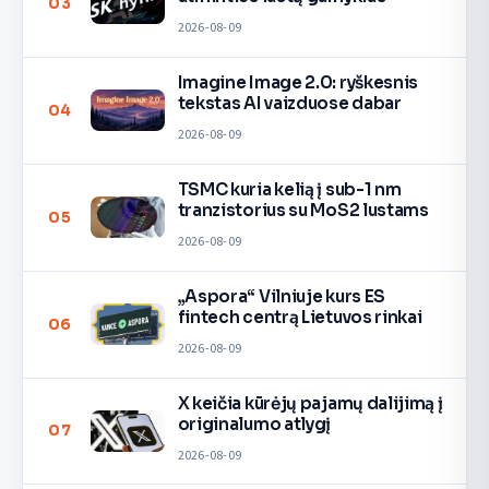
03
2026-08-09
Imagine Image 2.0: ryškesnis
tekstas AI vaizduose dabar
04
2026-08-09
TSMC kuria kelią į sub-1 nm
tranzistorius su MoS2 lustams
05
2026-08-09
„Aspora“ Vilniuje kurs ES
fintech centrą Lietuvos rinkai
06
2026-08-09
X keičia kūrėjų pajamų dalijimą į
originalumo atlygį
07
2026-08-09