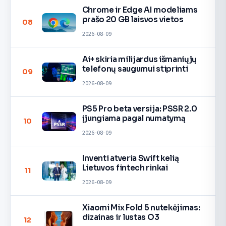
Chrome ir Edge AI modeliams
prašo 20 GB laisvos vietos
08
2026-08-09
Ai+ skiria milijardus išmaniųjų
telefonų saugumui stiprinti
09
2026-08-09
PS5 Pro beta versija: PSSR 2.0
įjungiama pagal numatymą
10
2026-08-09
Inventi atveria Swift kelią
Lietuvos fintech rinkai
11
2026-08-09
Xiaomi Mix Fold 5 nutekėjimas:
dizainas ir lustas O3
12