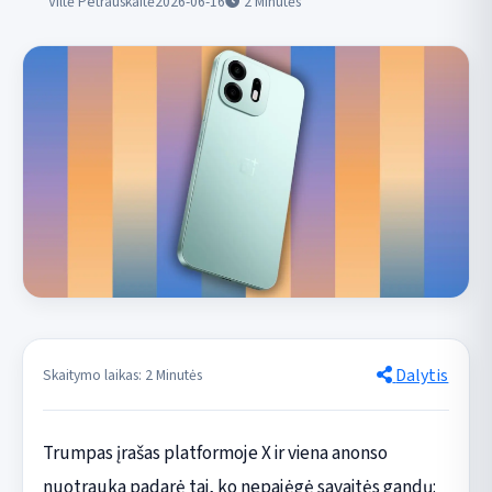
Viltė Petrauskaitė
2026-06-16
2
Minutės
Dalytis
Skaitymo laikas: 2 Minutės
Trumpas įrašas platformoje X ir viena anonso
nuotrauka padarė tai, ko nepajėgė savaitės gandų: