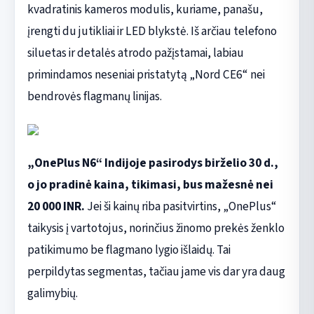
kvadratinis kameros modulis, kuriame, panašu,
įrengti du jutikliai ir LED blykstė. Iš arčiau telefono
siluetas ir detalės atrodo pažįstamai, labiau
primindamos neseniai pristatytą „Nord CE6“ nei
bendrovės flagmanų linijas.
„OnePlus N6“ Indijoje pasirodys birželio 30 d.,
o jo pradinė kaina, tikimasi, bus mažesnė nei
20 000 INR.
Jei ši kainų riba pasitvirtins, „OnePlus“
taikysis į vartotojus, norinčius žinomo prekės ženklo
patikimumo be flagmano lygio išlaidų. Tai
perpildytas segmentas, tačiau jame vis dar yra daug
galimybių.