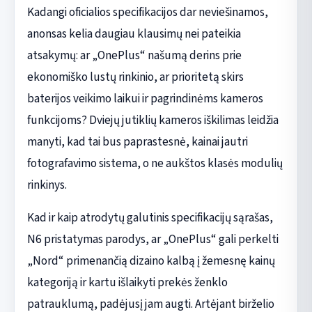
Kadangi oficialios specifikacijos dar neviešinamos,
anonsas kelia daugiau klausimų nei pateikia
atsakymų: ar „OnePlus“ našumą derins prie
ekonomiško lustų rinkinio, ar prioritetą skirs
baterijos veikimo laikui ir pagrindinėms kameros
funkcijoms? Dviejų jutiklių kameros iškilimas leidžia
manyti, kad tai bus paprastesnė, kainai jautri
fotografavimo sistema, o ne aukštos klasės modulių
rinkinys.
Kad ir kaip atrodytų galutinis specifikacijų sąrašas,
N6 pristatymas parodys, ar „OnePlus“ gali perkelti
„Nord“ primenančią dizaino kalbą į žemesnę kainų
kategoriją ir kartu išlaikyti prekės ženklo
patrauklumą, padėjusį jam augti. Artėjant birželio