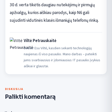
30 d. verta tikėtis daugiau nutekėjimų ir pirmųjų
apžvalgų, kurios aiškiau parodys, kaip N6 gali
sujudinti vidutinės klasės išmaniųjų telefonų rinką.
Viltė Petrauskaitė
Sveiki! Esu Viltė, kasdien sekanti technologijų
naujienas iš viso pasaulio. Mano darbas – pateikti
jums svarbiausius ir įdomiausius IT pasaulio įvykius
aiškiai ir glaustai.
DISKUSIJA
Palikti komentarą