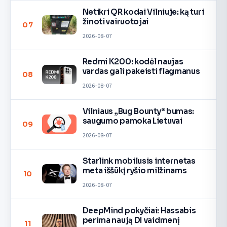
Netikri QR kodai Vilniuje: ką turi
žinoti vairuotojai
07
2026-08-07
Redmi K200: kodėl naujas
vardas gali pakeisti flagmanus
08
2026-08-07
Vilniaus „Bug Bounty“ bumas:
saugumo pamoka Lietuvai
09
2026-08-07
Starlink mobilusis internetas
meta iššūkį ryšio milžinams
10
2026-08-07
DeepMind pokyčiai: Hassabis
perima naują DI vaidmenį
11