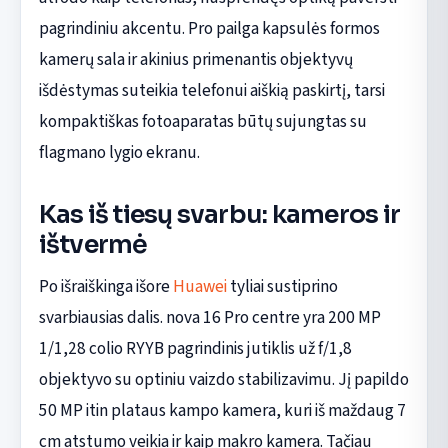
pagrindiniu akcentu. Pro pailga kapsulės formos
kamerų sala ir akinius primenantis objektyvų
išdėstymas suteikia telefonui aiškią paskirtį, tarsi
kompaktiškas fotoaparatas būtų sujungtas su
flagmano lygio ekranu.
Kas iš tiesų svarbu: kameros ir
ištvermė
Po išraiškinga išore
Huawei
tyliai sustiprino
svarbiausias dalis. nova 16 Pro centre yra 200 MP
1/1,28 colio RYYB pagrindinis jutiklis už f/1,8
objektyvo su optiniu vaizdo stabilizavimu. Jį papildo
50 MP itin plataus kampo kamera, kuri iš maždaug 7
cm atstumo veikia ir kaip makro kamera. Tačiau