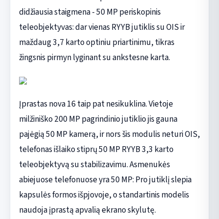
didžiausia staigmena - 50 MP periskopinis
teleobjektyvas: dar vienas RYYB jutiklis su OIS ir
maždaug 3,7 karto optiniu priartinimu, tikras
žingsnis pirmyn lyginant su ankstesne karta.
Įprastas nova 16 taip pat nesikuklina. Vietoje
milžiniško 200 MP pagrindinio jutiklio jis gauna
pajėgią 50 MP kamerą, ir nors šis modulis neturi OIS,
telefonas išlaiko stiprų 50 MP RYYB 3,3 karto
teleobjektyvą su stabilizavimu. Asmenukės
abiejuose telefonuose yra 50 MP: Pro jutiklį slepia
kapsulės formos išpjovoje, o standartinis modelis
naudoja įprastą apvalią ekrano skylutę.