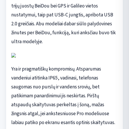
trijų juostų BeiDou bei GPS ir Galileo vietos
nustatymui, taip pat USB-C jungtis, apribota USB
2.0 greičiais. Abu modeliai dabar siūlo palydovines
žinutes per BeiDou, funkciją, kuri anksčiau buvo tik
ultra modelyje.
Yra ir pragmatiškų kompromisų. Atsparumas
vandeniui atitinka IP65, vadinasi, telefonas
saugomas nuo purslų ir vandens srovių, bet
patikimam panardinimui jis neskirtas. Pirštų
atspaudų skaitytuvas perkeltas į šoną, mažas
žingsnis atgal, jei ankstesniuose Pro modeliuose
labiau patiko po ekranu esantis optinis skaitytuvas.