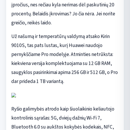
įpročius, nes rečiau kyla nerimas dėl paskutinių 20
procentų. Belaidis įkrovimas? Jo čia nėra. Jei norite
greičio, reikės laido.
Už našumą ir temperatūrų valdymą atsako Kirin
9010S, tas pats lustas, kurį Huawei naudojo
pernykščiame Pro modelyje. Atminties netrūksta:
kiekviena versija komplektuojama su 12 GB RAM,
saugyklos pasirinkimai apima 256 GB ir 512 GB, o Pro
dar prideda 1 TB variantą.
Ryšio galimybės atrodo kaip šiuolaikinio keliautojo
kontrolinis sąrašas: 5G, dviejų dažnių Wi-Fi 7,
Bluetooth 6.0 su aukštos kokybės kodekais, NFC,