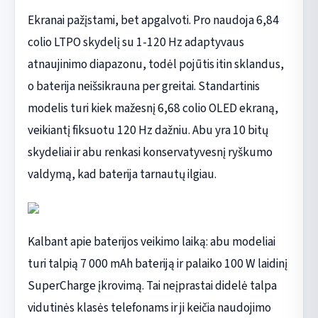
Ekranai pažįstami, bet apgalvoti. Pro naudoja 6,84
colio LTPO skydelį su 1-120 Hz adaptyvaus
atnaujinimo diapazonu, todėl pojūtis itin sklandus,
o baterija neišsikrauna per greitai. Standartinis
modelis turi kiek mažesnį 6,68 colio OLED ekraną,
veikiantį fiksuotu 120 Hz dažniu. Abu yra 10 bitų
skydeliai ir abu renkasi konservatyvesnį ryškumo
valdymą, kad baterija tarnautų ilgiau.
Kalbant apie baterijos veikimo laiką: abu modeliai
turi talpią 7 000 mAh bateriją ir palaiko 100 W laidinį
SuperCharge įkrovimą. Tai neįprastai didelė talpa
vidutinės klasės telefonams ir ji keičia naudojimo