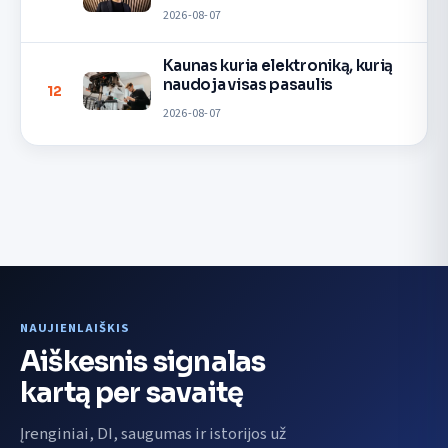
2026-08-07
Kaunas kuria elektroniką, kurią
naudoja visas pasaulis
12
2026-08-07
NAUJIENLAIŠKIS
Aiškesnis signalas
kartą per savaitę
Įrenginiai, DI, saugumas ir istorijos už