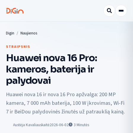
Digin
Naujienos
STRAIPSNIS
Huawei nova 16 Pro:
kameros, baterija ir
palydovai
Huawei nova 16 ir nova 16 Pro apžvalga: 200 MP
kamera, 7 000 mAh baterija, 100 W įkrovimas, Wi-Fi
7 ir BeiDou palydovinės žinutės už patrauklią kainą.
Austėja Kavaliauskaitė
2026-06-02
3
Minutės