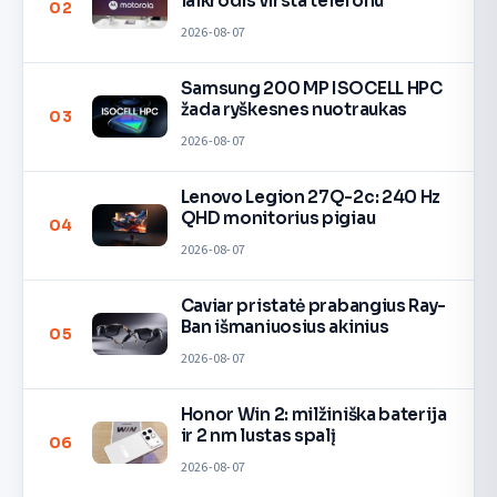
laikrodis virsta telefonu
02
2026-08-07
Samsung 200 MP ISOCELL HPC
žada ryškesnes nuotraukas
03
2026-08-07
Lenovo Legion 27Q-2c: 240 Hz
QHD monitorius pigiau
04
2026-08-07
Caviar pristatė prabangius Ray-
Ban išmaniuosius akinius
05
2026-08-07
Honor Win 2: milžiniška baterija
ir 2 nm lustas spalį
06
2026-08-07