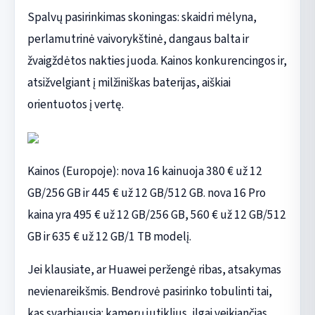
Spalvų pasirinkimas skoningas: skaidri mėlyna,
perlamutrinė vaivorykštinė, dangaus balta ir
žvaigždėtos nakties juoda. Kainos konkurencingos ir,
atsižvelgiant į milžiniškas baterijas, aiškiai
orientuotos į vertę.
Kainos (Europoje): nova 16 kainuoja 380 € už 12
GB/256 GB ir 445 € už 12 GB/512 GB. nova 16 Pro
kaina yra 495 € už 12 GB/256 GB, 560 € už 12 GB/512
GB ir 635 € už 12 GB/1 TB modelį.
Jei klausiate, ar Huawei peržengė ribas, atsakymas
nevienareikšmis. Bendrovė pasirinko tobulinti tai,
kas svarbiausia: kamerų jutiklius, ilgai veikiančias