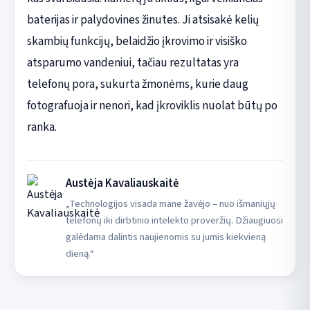
baterijas ir palydovines žinutes. Ji atsisakė kelių
skambių funkcijų, belaidžio įkrovimo ir visiško
atsparumo vandeniui, tačiau rezultatas yra
telefonų pora, sukurta žmonėms, kurie daug
fotografuoja ir nenori, kad įkroviklis nuolat būtų po
ranka.
Austėja Kavaliauskaitė
„Technologijos visada mane žavėjo – nuo išmaniųjų
telefonų iki dirbtinio intelekto proveržių. Džiaugiuosi
galėdama dalintis naujienomis su jumis kiekvieną
dieną.“