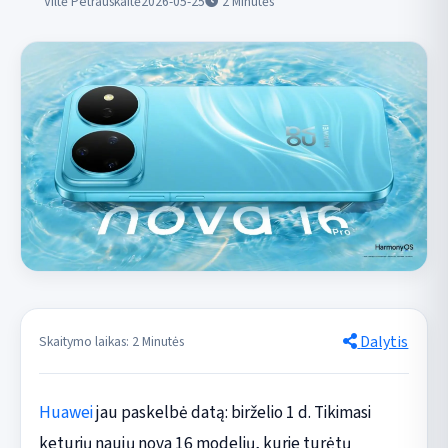
Viltė Petrauskaitė
2026-05-25
2
Minutės
Dalytis
Skaitymo laikas: 2 Minutės
Huawei
jau paskelbė datą: birželio 1 d. Tikimasi
keturių naujų nova 16 modelių, kurie turėtų