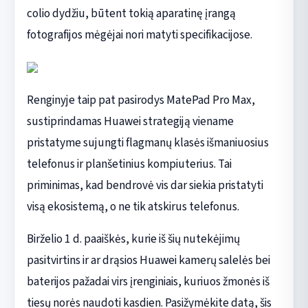
colio dydžiu, būtent tokią aparatinę įrangą
fotografijos mėgėjai nori matyti specifikacijose.
Renginyje taip pat pasirodys MatePad Pro Max,
sustiprindamas Huawei strategiją viename
pristatyme sujungti flagmanų klasės išmaniuosius
telefonus ir planšetinius kompiuterius. Tai
priminimas, kad bendrovė vis dar siekia pristatyti
visą ekosistemą, o ne tik atskirus telefonus.
Birželio 1 d. paaiškės, kurie iš šių nutekėjimų
pasitvirtins ir ar drąsios Huawei kamerų salelės bei
baterijos pažadai virs įrenginiais, kuriuos žmonės iš
tiesų norės naudoti kasdien. Pasižymėkite datą, šis