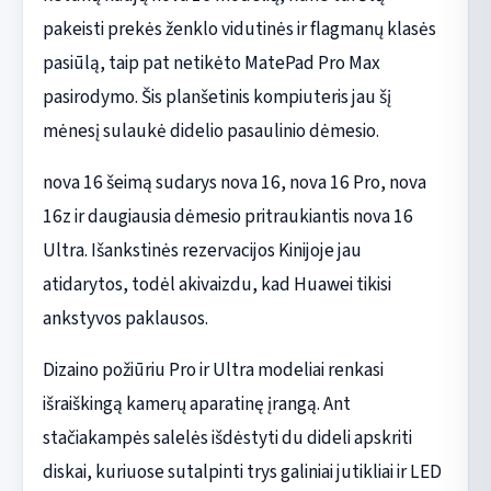
pakeisti prekės ženklo vidutinės ir flagmanų klasės
pasiūlą, taip pat netikėto MatePad Pro Max
pasirodymo. Šis planšetinis kompiuteris jau šį
mėnesį sulaukė didelio pasaulinio dėmesio.
nova 16 šeimą sudarys nova 16, nova 16 Pro, nova
16z ir daugiausia dėmesio pritraukiantis nova 16
Ultra. Išankstinės rezervacijos Kinijoje jau
atidarytos, todėl akivaizdu, kad Huawei tikisi
ankstyvos paklausos.
Dizaino požiūriu Pro ir Ultra modeliai renkasi
išraiškingą kamerų aparatinę įrangą. Ant
stačiakampės salelės išdėstyti du dideli apskriti
diskai, kuriuose sutalpinti trys galiniai jutikliai ir LED