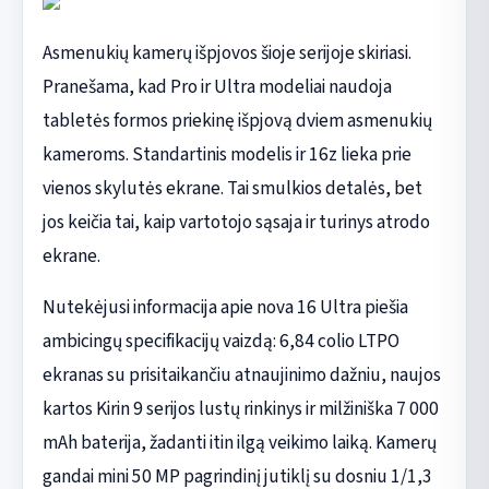
Asmenukių kamerų išpjovos šioje serijoje skiriasi.
Pranešama, kad Pro ir Ultra modeliai naudoja
tabletės formos priekinę išpjovą dviem asmenukių
kameroms. Standartinis modelis ir 16z lieka prie
vienos skylutės ekrane. Tai smulkios detalės, bet
jos keičia tai, kaip vartotojo sąsaja ir turinys atrodo
ekrane.
Nutekėjusi informacija apie nova 16 Ultra piešia
ambicingų specifikacijų vaizdą: 6,84 colio LTPO
ekranas su prisitaikančiu atnaujinimo dažniu, naujos
kartos Kirin 9 serijos lustų rinkinys ir milžiniška 7 000
mAh baterija, žadanti itin ilgą veikimo laiką. Kamerų
gandai mini 50 MP pagrindinį jutiklį su dosniu 1/1,3