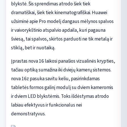
blykstė. Šis sprendimas atrodo šiek tiek
dramatiškai, šiek tiek kinematografiškai. Huawei
užsiminė apie Pro modelį dangaus mėlynos spalvos
ir vaivorykštinio atspalvio apdaila, kuri pagauna
šviesą, tai spalvos, skirtos parduoti ne tik metalą ir
stiklą, bet ir nuotaiką.
Įprastas nova 16 laikosi panašios vizualinės krypties,
tačiau optiką sumažina iki dviejų kamerų sistemos.
nova 16z pasuka savitu keliu, pasirinkdamas
tabletės formos galinį modulį su dviem kameromis
ir dviem LED blykstėmis. Toks išdėstymas atrodo
labiau efektyvus ir funkcionalus nei
demonstratyvus.