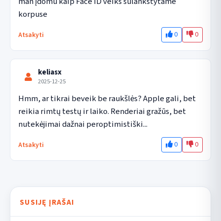
man įdomu kaip Face ID veiks sulankstytame 
korpuse
0
0
Atsakyti
keliasx
2025-12-25
Hmm, ar tikrai beveik be raukšlės? Apple gali, bet 
reikia rimtų testų ir laiko. Renderiai gražūs, bet 
nutekėjimai dažnai peroptimistiški...
0
0
Atsakyti
SUSIJĘ ĮRAŠAI