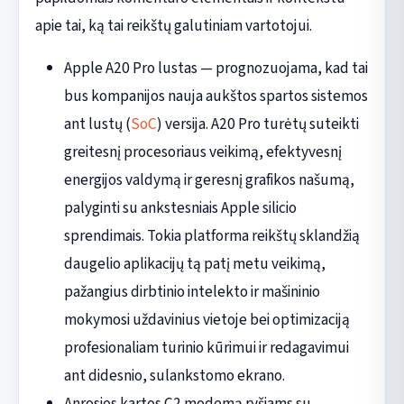
apie tai, ką tai reikštų galutiniam vartotojui.
Apple A20 Pro lustas — prognozuojama, kad tai
bus kompanijos nauja aukštos spartos sistemos
ant lustų (
SoC
) versija. A20 Pro turėtų suteikti
greitesnį procesoriaus veikimą, efektyvesnį
energijos valdymą ir geresnį grafikos našumą,
palyginti su ankstesniais Apple silicio
sprendimais. Tokia platforma reikštų sklandžią
daugelio aplikacijų tą patį metu veikimą,
pažangius dirbtinio intelekto ir mašininio
mokymosi uždavinius vietoje bei optimizaciją
profesionaliam turinio kūrimui ir redagavimui
ant didesnio, sulankstomo ekrano.
Anrosios kartos C2 modemą ryšiams su