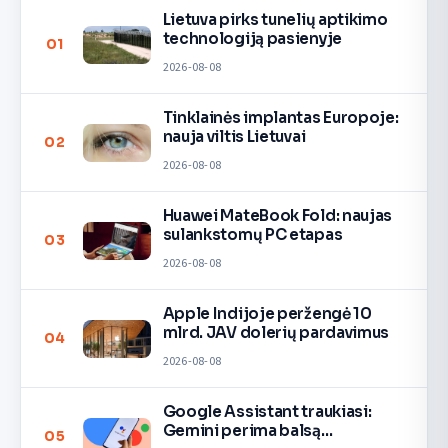
Lietuva pirks tunelių aptikimo
technologiją pasienyje
01
2026-08-08
Tinklainės implantas Europoje:
nauja viltis Lietuvai
02
2026-08-08
Huawei MateBook Fold: naujas
sulankstomų PC etapas
03
2026-08-08
Apple Indijoje peržengė 10
mlrd. JAV dolerių pardavimus
04
2026-08-08
Google Assistant traukiasi:
Gemini perima balsą
05