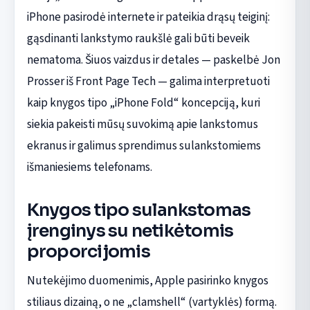
iPhone pasirodė internete ir pateikia drąsų teiginį:
gąsdinanti lankstymo raukšlė gali būti beveik
nematoma. Šiuos vaizdus ir detales — paskelbė Jon
Prosser iš Front Page Tech — galima interpretuoti
kaip knygos tipo „iPhone Fold“ koncepciją, kuri
siekia pakeisti mūsų suvokimą apie lankstomus
ekranus ir galimus sprendimus sulankstomiems
išmaniesiems telefonams.
Knygos tipo sulankstomas
įrenginys su netikėtomis
proporcijomis
Nutekėjimo duomenimis, Apple pasirinko knygos
stiliaus dizainą, o ne „clamshell“ (vartyklės) formą.