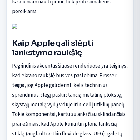
kasdieniam naudojimui, tiek profesionaliems
poreikiams.
Kaip Apple gali slėpti
lankstymo raukšlę
Pagrindinis akcentas šiuose renderiuose yra teiginys,
kad ekrano raukšlė bus vos pastebima. Prosser
teigia, jog Apple gali derinti kelis techninius
sprendimus: slėgį paskirstančią metalinę plokštę,
skystąjį metalą vyrių viduje ir in-cell jutiklinį panelį.
Tokie komponentai, kartu su anksčiau sklindančiais
pranešimais, kad Apple kuria itin ploną lanksčią
stiklą (angl. ultra-thin flexible glass, UFG), galėtų