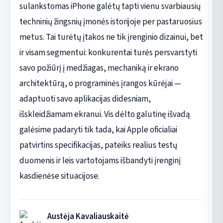
sulankstomas iPhone galėtų tapti vienu svarbiausių
techninių žingsnių įmonės istorijoje per pastaruosius
metus. Tai turėtų įtakos ne tik įrenginio dizainui, bet
ir visam segmentui: konkurentai turės persvarstyti
savo požiūrį į medžiagas, mechaniką ir ekrano
architektūrą, o programinės įrangos kūrėjai —
adaptuoti savo aplikacijas didesniam,
išskleidžiamam ekranui. Vis dėlto galutinę išvadą
galėsime padaryti tik tada, kai Apple oficialiai
patvirtins specifikacijas, pateiks realius testų
duomenis ir leis vartotojams išbandyti įrenginį
kasdienėse situacijose.
Austėja Kavaliauskaitė