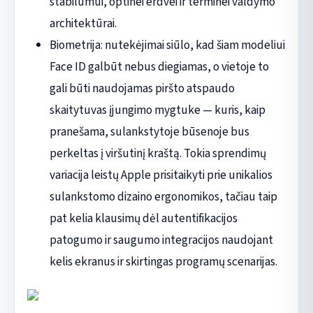
stabilumui, optinei erdvei ir terminei valdymo
architektūrai.
Biometrija: nutekėjimai siūlo, kad šiam modeliui
Face ID galbūt nebus diegiamas, o vietoje to
gali būti naudojamas piršto atspaudo
skaitytuvas įjungimo mygtuke — kuris, kaip
pranešama, sulankstytoje būsenoje bus
perkeltas į viršutinį kraštą. Tokia sprendimų
variacija leistų Apple prisitaikyti prie unikalios
sulankstomo dizaino ergonomikos, tačiau taip
pat kelia klausimų dėl autentifikacijos
patogumo ir saugumo integracijos naudojant
kelis ekranus ir skirtingas programų scenarijas.