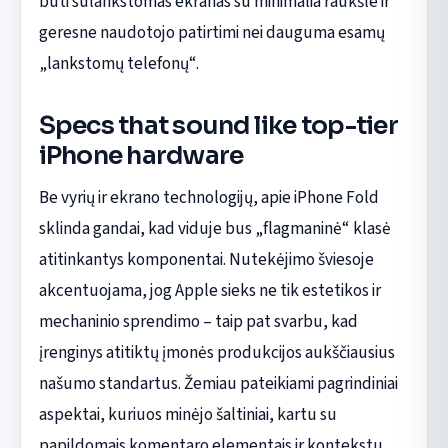
būti sulankstomas ekranas su minimalia raukšle ir
geresne naudotojo patirtimi nei dauguma esamų
„lankstomų telefonų“.
Specs that sound like top-tier
iPhone hardware
Be vyrių ir ekrano technologijų, apie iPhone Fold
sklinda gandai, kad viduje bus „flagmaninė“ klasė
atitinkantys komponentai. Nutekėjimo šviesoje
akcentuojama, jog Apple sieks ne tik estetikos ir
mechaninio sprendimo – taip pat svarbu, kad
įrenginys atitiktų įmonės produkcijos aukščiausius
našumo standartus. Žemiau pateikiami pagrindiniai
aspektai, kuriuos minėjo šaltiniai, kartu su
papildomais komentaro elementais ir kontekstu