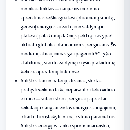
mobiliais tinklais — naujesnis modemo
sprendimas reiškia greitesnį duomenų srautą,
geresnį energijos suvartojimo valdymą ir
platesnį palaikomų dažnių spektrą, kas ypač
aktualu globaliai platinamiems įrenginiams. Šis
modemų atnaujinimas gali pagerinti 5G ryšio
stabilumą, srauto valdymą ir ryšio pralaidumą
keliose operatorių tinkluose.
Aukštos tankio baterijų dizainas, skirtas
pratęsti veikimo laiką nepaisant didelio vidinio
ekrano — sulankstomi įrenginiai paprastai
reikalauja daugiau vietos energijos saugojimui,
o kartu turi išlaikyti formą ir storio parametrus.
Aukštos energijos tankio sprendimai reiškia,