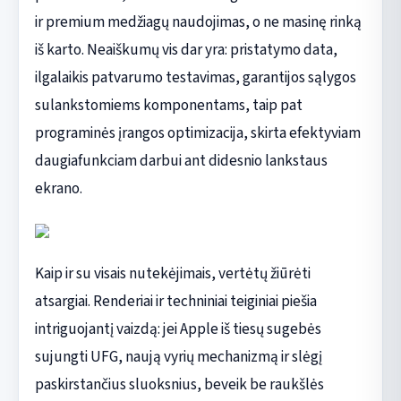
ir premium medžiagų naudojimas, o ne masinę rinką
iš karto. Neaiškumų vis dar yra: pristatymo data,
ilgalaikis patvarumo testavimas, garantijos sąlygos
sulankstomiems komponentams, taip pat
programinės įrangos optimizacija, skirta efektyviam
daugiafunkciam darbui ant didesnio lankstaus
ekrano.
Kaip ir su visais nutekėjimais, vertėtų žiūrėti
atsargiai. Renderiai ir techniniai teiginiai piešia
intriguojantį vaizdą: jei Apple iš tiesų sugebės
sujungti UFG, naują vyrių mechanizmą ir slėgį
paskirstančius sluoksnius, beveik be raukšlės