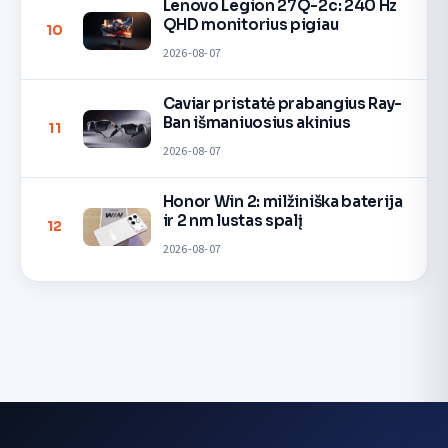
Lenovo Legion 27Q-2c: 240 Hz
QHD monitorius pigiau
10
2026-08-07
Caviar pristatė prabangius Ray-
Ban išmaniuosius akinius
11
2026-08-07
Honor Win 2: milžiniška baterija
ir 2 nm lustas spalį
12
2026-08-07