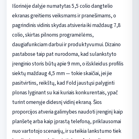
Išorinėje dalyje numatytas 5,5 colio dangtelio
ekranas greitiems veiksmams ir pranešimams, o
pagrindinis vidinis skydas atsiveria iki maždaug 7,8
colio, skirtas pilnoms programėlėms,
daugiafunkciam darbui ir produktyvumui. Dizaino
pastabose taip pat nurodoma, kad sulankstyto
įrenginio storis būtų apie 9 mm, o išskleidus profilis
siektų maždaug 4,5 mm — tokie skaičiai, jei jie
pasitvirtins, reikštų, kad Fold jaustųsi palyginti
plonas lyginant su kai kuriais konkurentais, ypač
turint omenyje didesnį vidinį ekraną. Šios
proporcijos atveria galimybes naudoti įrenginį kaip
planšetę arba kaip įprastą telefoną, priklausomai
nuo vartotojo scenarijų, ir suteikia lankstumo tiek