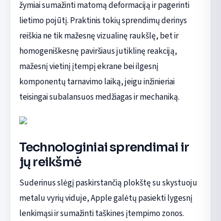
žymiai sumažinti matomą deformaciją ir pagerinti
lietimo pojūtį. Praktinis tokių sprendimų derinys
reiškia ne tik mažesnę vizualinę raukšlę, bet ir
homogeniškesnę paviršiaus jutiklinę reakciją,
mažesnį vietinį įtempį ekrane bei ilgesnį
komponentų tarnavimo laiką, jeigu inžinieriai
teisingai subalansuos medžiagas ir mechaniką.
Technologiniai sprendimai ir
jų reikšmė
Suderinus slėgį paskirstančią plokštę su skystuoju
metalu vyrių viduje, Apple galėtų pasiekti lygesnį
lenkimąsi ir sumažinti taškines įtempimo zonos.