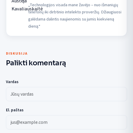
„Technologijos visada mane žavėjo – nuo išmaniųjų
telefonų iki dirbtinio intelekto proveržių. Džiaugiuosi
galėdama dalintis naujienomis su jumis kiekvieną
dieną.“
DISKUSIJA
Palikti komentarą
Vardas
El. paštas