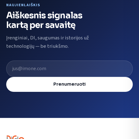
NAUJIENLAIŠKIS
Aiškesnis signalas
kartą per savaitę
Įrenginiai, DI, saugumas ir istorijos už
technologijų — be triukšmo.
El. pašto adresas
Prenumeruoti