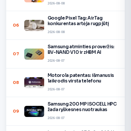
įrenginiuose
2026-08-08
Google Pixel Tag: AirTag
konkurentas artėja rugpjūtį
06
2026-08-08
Samsung atminties proveržis:
BV-NAND V10 ir zHBM AI
07
2026-08-07
Motorola patentas: išmanusis
laikrodis virsta telefonu
08
2026-08-07
Samsung 200 MP ISOCELL HPC
žada ryškesnes nuotraukas
09
2026-08-07