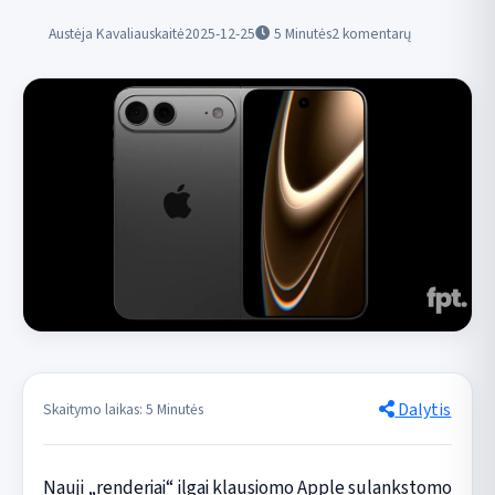
Austėja Kavaliauskaitė
2025-12-25
5
Minutės
2 komentarų
Dalytis
Skaitymo laikas: 5 Minutės
Nauji „renderiai“ ilgai klausiomo Apple sulankstomo