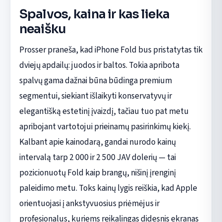
Spalvos, kaina ir kas lieka
neaišku
Prosser praneša, kad iPhone Fold bus pristatytas tik
dviejų apdailų: juodos ir baltos. Tokia apribota
spalvų gama dažnai būna būdinga premium
segmentui, siekiant išlaikyti konservatyvų ir
elegantišką estetinį įvaizdį, tačiau tuo pat metu
apribojant vartotojui prieinamų pasirinkimų kiekį.
Kalbant apie kainodarą, gandai nurodo kainų
intervalą tarp 2 000 ir 2 500 JAV dolerių — tai
pozicionuotų Fold kaip brangų, nišinį įrenginį
paleidimo metu. Toks kainų lygis reiškia, kad Apple
orientuojasi į ankstyvuosius priėmėjus ir
profesionalus, kuriems reikalingas didesnis ekranas