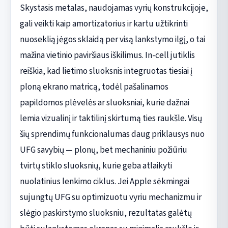
Skystasis metalas, naudojamas vyrių konstrukcijoje,
gali veikti kaip amortizatorius ir kartu užtikrinti
nuoseklią jėgos sklaidą per visą lankstymo ilgį, o tai
mažina vietinio paviršiaus iškilimus. In-cell jutiklis
reiškia, kad lietimo sluoksnis integruotas tiesiai į
ploną ekrano matricą, todėl pašalinamos
papildomos plėvelės ar sluoksniai, kurie dažnai
lemia vizualinį ir taktilinį skirtumą ties raukšle. Visų
šių sprendimų funkcionalumas daug priklausys nuo
UFG savybių — plonų, bet mechaniniu požiūriu
tvirtų stiklo sluoksnių, kurie geba atlaikyti
nuolatinius lenkimo ciklus. Jei Apple sėkmingai
sujungtų UFG su optimizuotu vyriu mechanizmu ir
slėgio paskirstymo sluoksniu, rezultatas galėtų