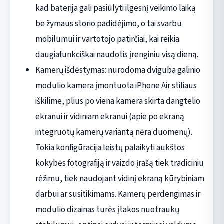
kad baterija gali pasiūlyti ilgesnį veikimo laiką
be žymaus storio padidėjimo, o tai svarbu
mobilumui ir vartotojo patirčiai, kai reikia
daugiafunkciškai naudotis įrenginiu visą dieną.
Kamerų išdėstymas: nurodoma dviguba galinio
modulio kamera įmontuota iPhone Air stiliaus
iškilime, plius po viena kamera skirta dangtelio
ekranui ir vidiniam ekranui (apie po ekraną
integruotų kamerų variantą nėra duomenų).
Tokia konfigūracija leistų palaikyti aukštos
kokybės fotografiją ir vaizdo įrašą tiek tradiciniu
rėžimu, tiek naudojant vidinį ekraną kūrybiniam
darbui ar susitikimams. Kamerų perdengimas ir
modulio dizainas turės įtakos nuotraukų