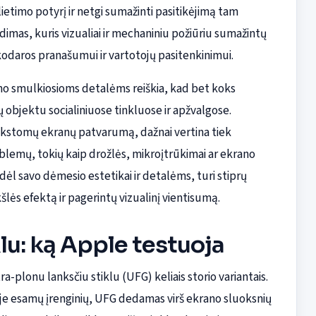
ietimo potyrį ir netgi sumažinti pasitikėjimą tam
imas, kuris vizualiai ir mechaniniu požiūriu sumažintų
nkodaros pranašumui ir vartotojų pasitenkinimui.
umo smulkiosioms detalėms reiškia, kad bet koks
objektu socialiniuose tinkluose ir apžvalgose.
stomų ekranų patvarumą, dažnai vertina tiek
blemų, tokių kaip drožlės, mikroįtrūkimai ar ekrano
ėl savo dėmesio estetikai ir detalėms, turi stiprų
lės efektą ir pagerintų vizualinį vientisumą.
lu: ką Apple testuoja
-plonu lanksčiu stiklu (UFG) keliais storio variantais.
je esamų įrenginių, UFG dedamas virš ekrano sluoksnių