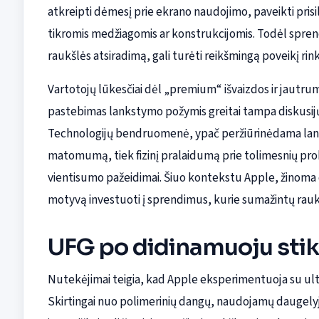
atkreipti dėmesį prie ekrano naudojimo, paveikti prisil
tikromis medžiagomis ar konstrukcijomis. Todėl sprend
raukšlės atsiradimą, gali turėti reikšmingą poveikį ri
Vartotojų lūkesčiai dėl „premium“ išvaizdos ir jautr
pastebimas lankstymo požymis greitai tampa diskusijų 
Technologijų bendruomenė, ypač peržiūrinėdama lank
matomumą, tiek fizinį pralaidumą prie tolimesnių pro
vientisumo pažeidimai. Šiuo kontekstu Apple, žinoma d
motyvą investuoti į sprendimus, kurie sumažintų raukš
UFG po didinamuoju stik
Nutekėjimai teigia, kad Apple eksperimentuoja su ultra
Skirtingai nuo polimerinių dangų, naudojamų daugely