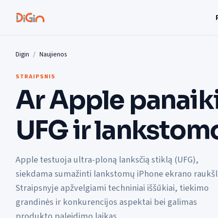
Digin
Naujienos
STRAIPSNIS
Ar Apple panaiki
UFG ir lankstom
Apple testuoja ultra-ploną lanksčią stiklą (UFG),
siekdama sumažinti lankstomų iPhone ekrano raukšl
Straipsnyje apžvelgiami techniniai iššūkiai, tiekimo
grandinės ir konkurencijos aspektai bei galimas
produkto paleidimo laikas.