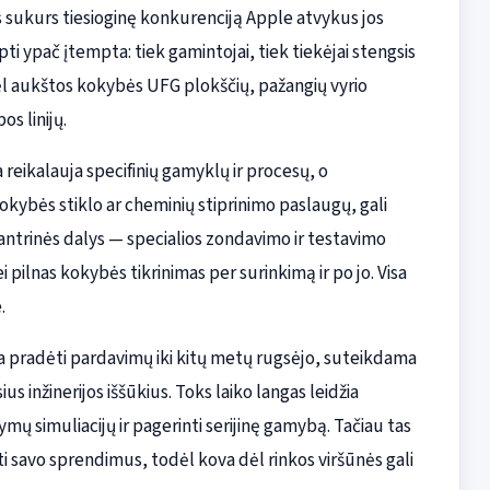
 sukurs tiesioginę konkurenciją Apple atvykus jos
tapti ypač įtempta: tiek gamintojai, tiek tiekėjai stengsis
dėl aukštos kokybės UFG plokščių, pažangių vyrio
s linijų.
reikalauja specifinių gamyklų ir procesų, o
okybės stiklo ar cheminių stiprinimo paslaugų, gali
 antrinės dalys — specialios zondavimo ir testavimo
pilnas kokybės tikrinimas per surinkimą ir po jo. Visa
.
 pradėti pardavimų iki kitų metų rugsėjo, suteikdama
us inžinerijos iššūkius. Toks laiko langas leidžia
ymų simuliacijų ir pagerinti serijinę gamybą. Tačiau tas
ti savo sprendimus, todėl kova dėl rinkos viršūnės gali