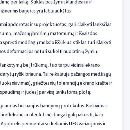
adimą per laiką. Stiklas pasižymi sklandesniu ir
žinerinis barjeras yra labai aukštas.
mai apdorotas ir suprojektuotas, gali išlaikyti lanksčias
otnumą, mažesnį įbrėžimų matomumą ir išvaizdos
a spręsti medžiagų mokslo iššūkius: stiklas turi išlaikyti
os deformacijos neturi sukelti nuolatinių žymių.
s lankstymų be įtrūkimų, tuo tarpu vidiniai ekrano
usidarytų ryški briauna. Tai reikalauja pažangos medžiagų
luoksniavimas), griežtesnių tolerancijų ekrano krašte ir
 spaudimą ir judesį per visą lankstomą plotą.
 sąnaudas bei naujus bandymų protokolus. Kiekvienas
antirefleksinė ar oleofobinė danga) gali pakeisti, kaip
ėl Apple eksperimentai su keliomis UFG variacijomis ir