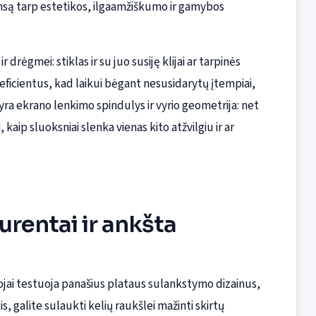
ansą tarp estetikos, ilgaamžiškumo ir gamybos
rėgmei: stiklas ir su juo susiję klijai ar tarpinės
eficientus, kad laikui bėgant nesusidarytų įtempiai,
yra ekrano lenkimo spindulys ir vyrio geometrija: net
kaip sluoksniai slenka vienas kito atžvilgiu ir ar
rentai ir ankšta
tojai testuoja panašius plataus sulankstymo dizainus,
galite sulaukti kelių raukšlei mažinti skirtų