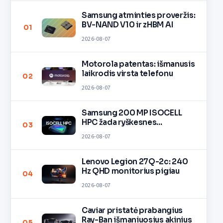
Samsung atminties proveržis:
BV-NAND V10 ir zHBM AI
01
2026-08-07
Motorola patentas: išmanusis
laikrodis virsta telefonu
02
2026-08-07
Samsung 200 MP ISOCELL
HPC žada ryškesnes
03
nuotraukas
2026-08-07
Lenovo Legion 27Q-2c: 240
Hz QHD monitorius pigiau
04
2026-08-07
Caviar pristatė prabangius
Ray-Ban išmaniuosius akinius
05