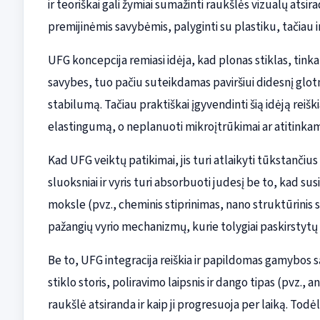
ir teoriškai gali žymiai sumažinti raukšlės vizualų atsir
premijinėmis savybėmis, palyginti su plastiku, tačiau in
UFG koncepcija remiasi idėja, kad plonas stiklas, tinka
savybes, tuo pačiu suteikdamas paviršiui didesnį gl
stabilumą. Tačiau praktiškai įgyvendinti šią idėją reiški
elastingumą, o neplanuoti mikroįtrūkimai ar atitinkam
Kad UFG veiktų patikimai, jis turi atlaikyti tūkstančiu
sluoksniai ir vyris turi absorbuoti judesį be to, kad s
moksle (pvz., cheminis stiprinimas, nano struktūrinis s
pažangių vyrio mechanizmų, kurie tolygiai paskirstytų
Be to, UFG integracija reiškia ir papildomas gamybos
stiklo storis, poliravimo laipsnis ir dango tipas (pvz., 
raukšlė atsiranda ir kaip ji progresuoja per laiką. Tod