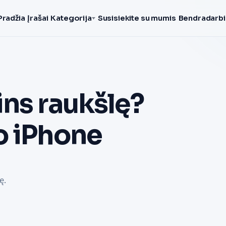
Pradžia
Įrašai
Kategorija
Susisiekite su mumis
Bendradarbi
ns raukšlę?
o iPhone
ę.