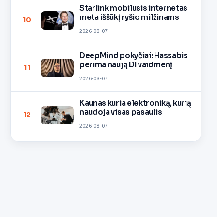
Starlink mobilusis internetas
meta iššūkį ryšio milžinams
10
2026-08-07
DeepMind pokyčiai: Hassabis
perima naują DI vaidmenį
11
2026-08-07
Kaunas kuria elektroniką, kurią
naudoja visas pasaulis
12
2026-08-07