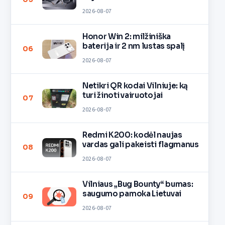
2026-08-07
Honor Win 2: milžiniška
baterija ir 2 nm lustas spalį
06
2026-08-07
Netikri QR kodai Vilniuje: ką
turi žinoti vairuotojai
07
2026-08-07
Redmi K200: kodėl naujas
vardas gali pakeisti flagmanus
08
2026-08-07
Vilniaus „Bug Bounty“ bumas:
saugumo pamoka Lietuvai
09
2026-08-07