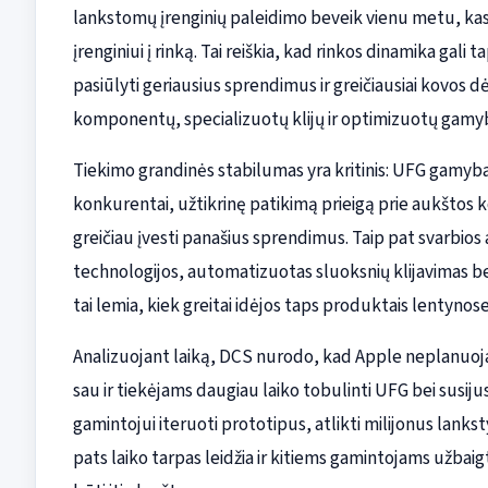
lankstomų įrenginių paleidimo beveik vienu metu, kas
įrenginiui į rinką. Tai reiškia, kad rinkos dinamika gali 
pasiūlyti geriausius sprendimus ir greičiausiai kovos 
komponentų, specializuotų klijų ir optimizuotų gamybo
Tiekimo grandinės stabilumas yra kritinis: UFG gamyba 
konkurentai, užtikrinę patikimą prieigą prie aukštos k
greičiau įvesti panašius sprendimus. Taip pat svarbios
technologijos, automatizuotas sluoksnių klijavimas bei 
tai lemia, kiek greitai idėjos taps produktais lentynose
Analizuojant laiką, DCS nurodo, kad Apple neplanuoja
sau ir tiekėjams daugiau laiko tobulinti UFG bei susijusi
gamintojui iteruoti prototipus, atlikti milijonus lankst
pats laiko tarpas leidžia ir kitiems gamintojams užbaig