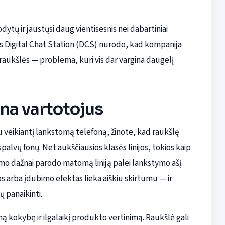
dytų ir jaustųsi daug vientisesnis nei dabartiniai
aus Digital Chat Station (DCS) nurodo, kad kompanija
raukšlės — problema, kuri vis dar vargina daugelį
ina vartotojus
veikiantį lankstomą telefoną, žinote, kad raukšlę
palvų fonų. Net aukščiausios klasės linijos, tokios kaip
mo dažnai parodo matomą liniją palei lankstymo ašį.
nos arba įdubimo efektas lieka aiškiu skirtumu — ir
 panaikinti.
mą kokybę ir ilgalaikį produkto vertinimą. Raukšlė gali