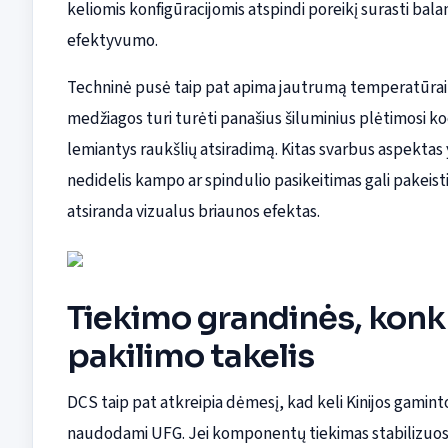
keliomis konfigūracijomis atspindi poreikį surasti bal
efektyvumo.
Techninė pusė taip pat apima jautrumą temperatūrai ir d
medžiagos turi turėti panašius šiluminius plėtimosi ko
lemiantys raukšlių atsiradimą. Kitas svarbus aspektas 
nedidelis kampo ar spindulio pasikeitimas gali pakeisti, 
atsiranda vizualus briaunos efektas.
Tiekimo grandinės, konku
pakilimo takelis
DCS taip pat atkreipia dėmesį, kad keli Kinijos gamin
naudodami UFG. Jei komponentų tiekimas stabilizuosis, 