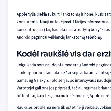
Apple tyliai siekia sukurti lankstomą iPhone, kuris atro
konkurentai. Nauji nutekėjimai iš Kinijos informatori
koncentruojasi į tai, kad ekranas atrodytų be ryškaus 
Android pagrindu veikiančių lankstomų telefonų.
Kodėl raukšlė vis dar erz
Jeigu kada nors naudojote modernų Android pagrindu 
sunku ignoruoti tam tikroje šviesoje arba ant vientisų s
Samsung Galaxy Z Fold serija, po intensyvaus naudoji
Vartotojai gali prie jos priprasti, tačiau regimas briau
būtent tai, kaip teigiama nutekėjimuose, Apple norėtų
Raukšlės problema nėra tik estetinė: ji veikia suvokia