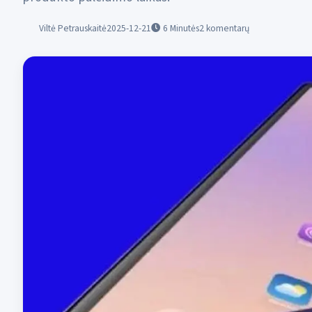
Viltė Petrauskaitė
2025-12-21
6
Minutės
2 komentarų