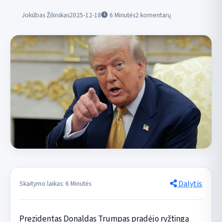
Jokūbas Žilinskas
2025-12-18
6
Minutės
2 komentarų
Dalytis
Skaitymo laikas: 6 Minutės
Prezidentas Donaldas Trumpas pradėjo ryžtingą