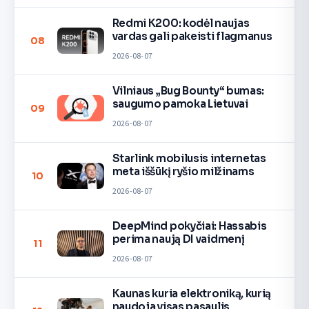
Redmi K200: kodėl naujas
vardas gali pakeisti flagmanus
08
2026-08-07
Vilniaus „Bug Bounty“ bumas:
saugumo pamoka Lietuvai
09
2026-08-07
Starlink mobilusis internetas
meta iššūkį ryšio milžinams
10
2026-08-07
DeepMind pokyčiai: Hassabis
perima naują DI vaidmenį
11
2026-08-07
Kaunas kuria elektroniką, kurią
naudoja visas pasaulis