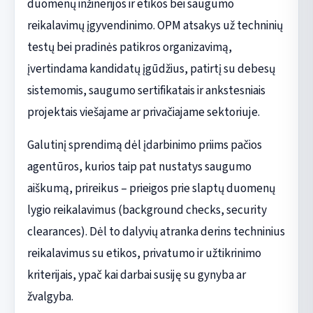
duomenų inžinerijos ir etikos bei saugumo
reikalavimų įgyvendinimo. OPM atsakys už techninių
testų bei pradinės patikros organizavimą,
įvertindama kandidatų įgūdžius, patirtį su debesų
sistemomis, saugumo sertifikatais ir ankstesniais
projektais viešajame ar privačiajame sektoriuje.
Galutinį sprendimą dėl įdarbinimo priims pačios
agentūros, kurios taip pat nustatys saugumo
aiškumą, prireikus – prieigos prie slaptų duomenų
lygio reikalavimus (background checks, security
clearances). Dėl to dalyvių atranka derins techninius
reikalavimus su etikos, privatumo ir užtikrinimo
kriterijais, ypač kai darbai susiję su gynyba ar
žvalgyba.