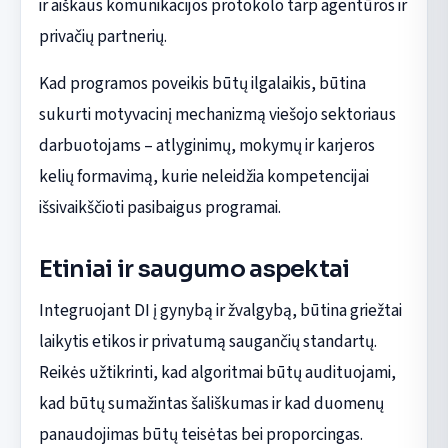
ir aiškaus komunikacijos protokolo tarp agentūros ir
privačių partnerių.
Kad programos poveikis būtų ilgalaikis, būtina
sukurti motyvacinį mechanizmą viešojo sektoriaus
darbuotojams – atlyginimų, mokymų ir karjeros
kelių formavimą, kurie neleidžia kompetencijai
išsivaikščioti pasibaigus programai.
Etiniai ir saugumo aspektai
Integruojant DI į gynybą ir žvalgybą, būtina griežtai
laikytis etikos ir privatumą saugančių standartų.
Reikės užtikrinti, kad algoritmai būtų audituojami,
kad būtų sumažintas šališkumas ir kad duomenų
panaudojimas būtų teisėtas bei proporcingas.