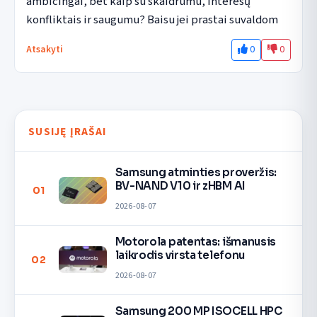
ambicingai, bet kaip su skaidrumu, interesų 
konfliktais ir saugumu? Baisu jei prastai suvaldom
0
0
Atsakyti
SUSIJĘ ĮRAŠAI
Samsung atminties proveržis:
BV-NAND V10 ir zHBM AI
01
2026-08-07
Motorola patentas: išmanusis
laikrodis virsta telefonu
02
2026-08-07
Samsung 200 MP ISOCELL HPC