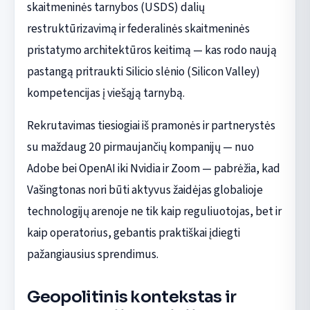
skaitmeninės tarnybos (USDS) dalių
restruktūrizavimą ir federalinės skaitmeninės
pristatymo architektūros keitimą — kas rodo naują
pastangą pritraukti Silicio slėnio (Silicon Valley)
kompetencijas į viešąją tarnybą.
Rekrutavimas tiesiogiai iš pramonės ir partnerystės
su maždaug 20 pirmaujančių kompanijų — nuo
Adobe bei OpenAI iki Nvidia ir Zoom — pabrėžia, kad
Vašingtonas nori būti aktyvus žaidėjas globalioje
technologijų arenoje ne tik kaip reguliuotojas, bet ir
kaip operatorius, gebantis praktiškai įdiegti
pažangiausius sprendimus.
Geopolitinis kontekstas ir