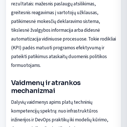
rezultatais: mažesnis paslaugų atsilikimas,
greitesnis reagavimas į vartotojų užklausas,
patikimesnė mokesčių deklaravimo sistema,
tikslesnė žvalgybos informacija arba didesnė
automatizacija vidiniuose procesuose. Tokie rodikliai
(KPI) padės matuoti programos efektyvumą ir
pateikti patikimus ataskaitų duomenis politikos
formuotojams.
Vaidmenų ir atrankos
mechanizmai
Dalyvių vaidmenys apims platų techninių
kompetencijų spektrą: nuo infrastruktūros
inžinerijos ir DevOps praktikų iki modelių kūrimo,