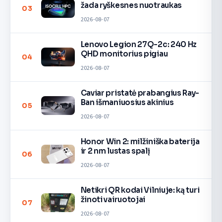
žada ryškesnes nuotraukas
03
2026-08-07
Lenovo Legion 27Q-2c: 240 Hz
QHD monitorius pigiau
04
2026-08-07
Caviar pristatė prabangius Ray-
Ban išmaniuosius akinius
05
2026-08-07
Honor Win 2: milžiniška baterija
ir 2 nm lustas spalį
06
2026-08-07
Netikri QR kodai Vilniuje: ką turi
žinoti vairuotojai
07
2026-08-07