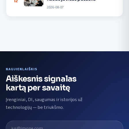
12
2026-08-07
NAUJIENLAIŠKIS
Aiškesnis signalas
kartą per savaitę
Įrenginiai, DI, saugumas ir istorijos už
technologijų — be triukšmo.
El. pašto adresas