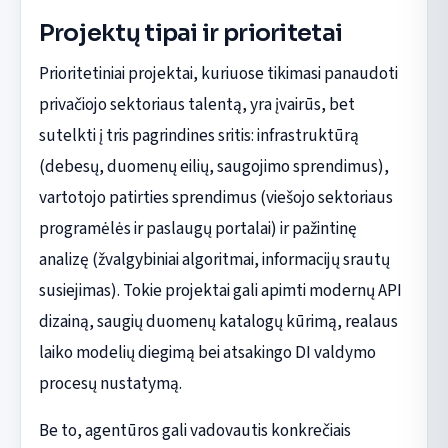
Projektų tipai ir prioritetai
Prioritetiniai projektai, kuriuose tikimasi panaudoti
privačiojo sektoriaus talentą, yra įvairūs, bet
sutelkti į tris pagrindines sritis: infrastruktūrą
(debesų, duomenų eilių, saugojimo sprendimus),
vartotojo patirties sprendimus (viešojo sektoriaus
programėlės ir paslaugų portalai) ir pažintinę
analizę (žvalgybiniai algoritmai, informacijų srautų
susiejimas). Tokie projektai gali apimti modernų API
dizainą, saugių duomenų katalogų kūrimą, realaus
laiko modelių diegimą bei atsakingo DI valdymo
procesų nustatymą.
Be to, agentūros gali vadovautis konkrečiais