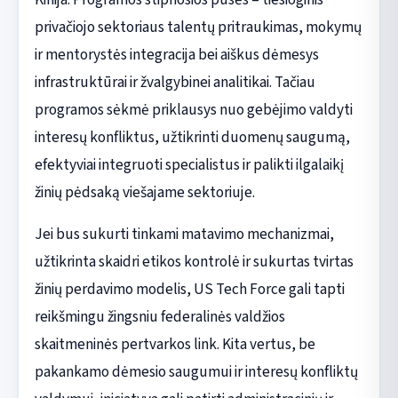
privačiojo sektoriaus talentų pritraukimas, mokymų
ir mentorystės integracija bei aiškus dėmesys
infrastruktūrai ir žvalgybinei analitikai. Tačiau
programos sėkmė priklausys nuo gebėjimo valdyti
interesų konfliktus, užtikrinti duomenų saugumą,
efektyviai integruoti specialistus ir palikti ilgalaikį
žinių pėdsaką viešajame sektoriuje.
Jei bus sukurti tinkami matavimo mechanizmai,
užtikrinta skaidri etikos kontrolė ir sukurtas tvirtas
žinių perdavimo modelis, US Tech Force gali tapti
reikšmingu žingsniu federalinės valdžios
skaitmeninės pertvarkos link. Kita vertus, be
pakankamo dėmesio saugumui ir interesų konfliktų