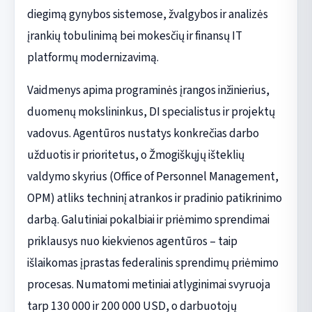
diegimą gynybos sistemose, žvalgybos ir analizės
įrankių tobulinimą bei mokesčių ir finansų IT
platformų modernizavimą.
Vaidmenys apima programinės įrangos inžinierius,
duomenų mokslininkus, DI specialistus ir projektų
vadovus. Agentūros nustatys konkrečias darbo
užduotis ir prioritetus, o Žmogiškųjų išteklių
valdymo skyrius (Office of Personnel Management,
OPM) atliks techninį atrankos ir pradinio patikrinimo
darbą. Galutiniai pokalbiai ir priėmimo sprendimai
priklausys nuo kiekvienos agentūros – taip
išlaikomas įprastas federalinis sprendimų priėmimo
procesas. Numatomi metiniai atlyginimai svyruoja
tarp 130 000 ir 200 000 USD, o darbuotojų