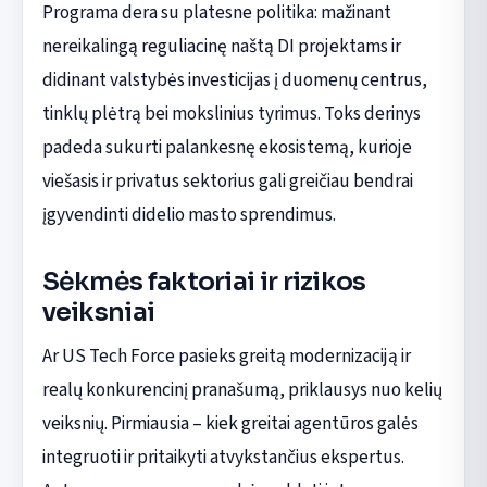
Programa dera su platesne politika: mažinant
nereikalingą reguliacinę naštą DI projektams ir
didinant valstybės investicijas į duomenų centrus,
tinklų plėtrą bei mokslinius tyrimus. Toks derinys
padeda sukurti palankesnę ekosistemą, kurioje
viešasis ir privatus sektorius gali greičiau bendrai
įgyvendinti didelio masto sprendimus.
Sėkmės faktoriai ir rizikos
veiksniai
Ar US Tech Force pasieks greitą modernizaciją ir
realų konkurencinį pranašumą, priklausys nuo kelių
veiksnių. Pirmiausia – kiek greitai agentūros galės
integruoti ir pritaikyti atvykstančius ekspertus.