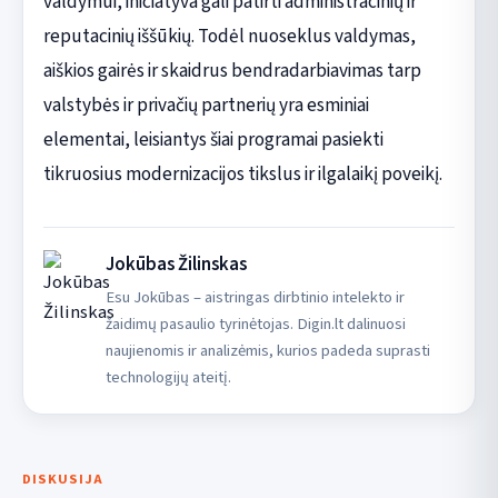
valdymui, iniciatyva gali patirti administracinių ir
reputacinių iššūkių. Todėl nuoseklus valdymas,
aiškios gairės ir skaidrus bendradarbiavimas tarp
valstybės ir privačių partnerių yra esminiai
elementai, leisiantys šiai programai pasiekti
tikruosius modernizacijos tikslus ir ilgalaikį poveikį.
Jokūbas Žilinskas
Esu Jokūbas – aistringas dirbtinio intelekto ir
žaidimų pasaulio tyrinėtojas. Digin.lt dalinuosi
naujienomis ir analizėmis, kurios padeda suprasti
technologijų ateitį.
DISKUSIJA