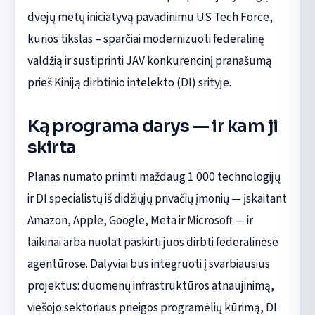
dvejų metų iniciatyvą pavadinimu US Tech Force,
kurios tikslas – sparčiai modernizuoti federalinę
valdžią ir sustiprinti JAV konkurencinį pranašumą
prieš Kiniją dirbtinio intelekto (DI) srityje.
Ką programa darys — ir kam ji
skirta
Planas numato priimti maždaug 1 000 technologijų
ir DI specialistų iš didžiųjų privačių įmonių — įskaitant
Amazon, Apple, Google, Meta ir Microsoft — ir
laikinai arba nuolat paskirti juos dirbti federalinėse
agentūrose. Dalyviai bus integruoti į svarbiausius
projektus: duomenų infrastruktūros atnaujinimą,
viešojo sektoriaus prieigos programėlių kūrimą, DI