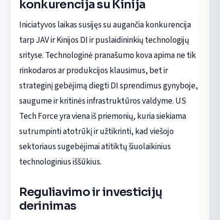
konkurencija su Kinija
Iniciatyvos laikas susijęs su augančia konkurencija
tarp JAV ir Kinijos DI ir puslaidininkių technologijų
srityse. Technologinė pranašumo kova apima ne tik
rinkodaros ar produkcijos klausimus, bet ir
strateginį gebėjimą diegti DI sprendimus gynyboje,
saugume ir kritinės infrastruktūros valdyme. US
Tech Force yra viena iš priemonių, kuria siekiama
sutrumpinti atotrūkį ir užtikrinti, kad viešojo
sektoriaus sugebėjimai atitiktų šiuolaikinius
technologinius iššūkius.
Reguliavimo ir investicijų
derinimas