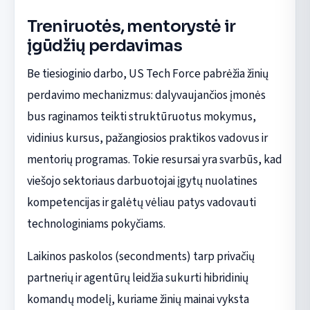
Treniruotės, mentorystė ir
įgūdžių perdavimas
Be tiesioginio darbo, US Tech Force pabrėžia žinių
perdavimo mechanizmus: dalyvaujančios įmonės
bus raginamos teikti struktūruotus mokymus,
vidinius kursus, pažangiosios praktikos vadovus ir
mentorių programas. Tokie resursai yra svarbūs, kad
viešojo sektoriaus darbuotojai įgytų nuolatines
kompetencijas ir galėtų vėliau patys vadovauti
technologiniams pokyčiams.
Laikinos paskolos (secondments) tarp privačių
partnerių ir agentūrų leidžia sukurti hibridinių
komandų modelį, kuriame žinių mainai vyksta