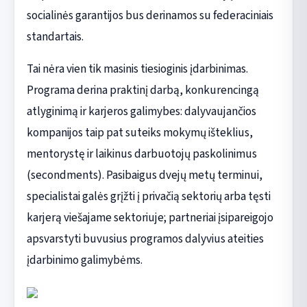
socialinės garantijos bus derinamos su federaciniais
standartais.
Tai nėra vien tik masinis tiesioginis įdarbinimas.
Programa derina praktinį darbą, konkurencingą
atlyginimą ir karjeros galimybes: dalyvaujančios
kompanijos taip pat suteiks mokymų išteklius,
mentorystę ir laikinus darbuotojų paskolinimus
(secondments). Pasibaigus dvejų metų terminui,
specialistai galės grįžti į privačią sektorių arba tęsti
karjerą viešajame sektoriuje; partneriai įsipareigojo
apsvarstyti buvusius programos dalyvius ateities
įdarbinimo galimybėms.