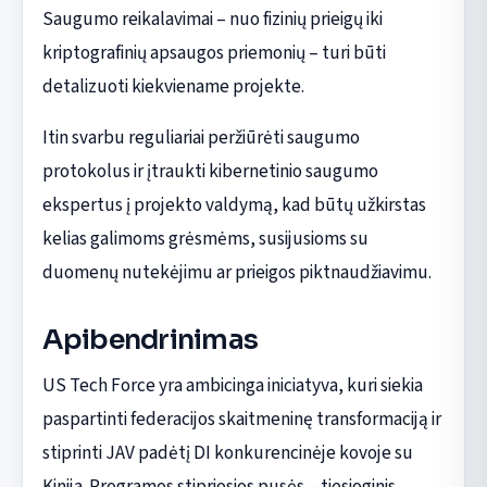
Saugumo reikalavimai – nuo fizinių prieigų iki
kriptografinių apsaugos priemonių – turi būti
detalizuoti kiekviename projekte.
Itin svarbu reguliariai peržiūrėti saugumo
protokolus ir įtraukti kibernetinio saugumo
ekspertus į projekto valdymą, kad būtų užkirstas
kelias galimoms grėsmėms, susijusioms su
duomenų nutekėjimu ar prieigos piktnaudžiavimu.
Apibendrinimas
US Tech Force yra ambicinga iniciatyva, kuri siekia
paspartinti federacijos skaitmeninę transformaciją ir
stiprinti JAV padėtį DI konkurencinėje kovoje su
Kinija. Programos stipriosios pusės – tiesioginis