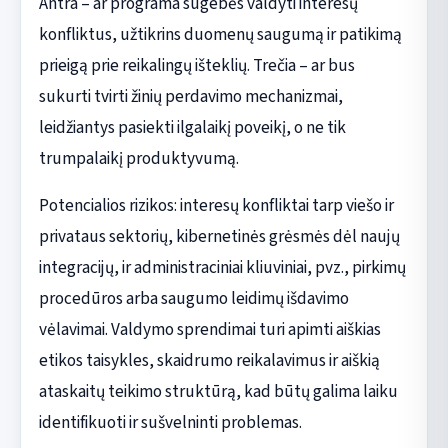
Antra – ar programa sugebės valdyti interesų
konfliktus, užtikrins duomenų saugumą ir patikimą
prieigą prie reikalingų išteklių. Trečia – ar bus
sukurti tvirti žinių perdavimo mechanizmai,
leidžiantys pasiekti ilgalaikį poveikį, o ne tik
trumpalaikį produktyvumą.
Potencialios rizikos: interesų konfliktai tarp viešo ir
privataus sektorių, kibernetinės grėsmės dėl naujų
integracijų, ir administraciniai kliuviniai, pvz., pirkimų
procedūros arba saugumo leidimų išdavimo
vėlavimai. Valdymo sprendimai turi apimti aiškias
etikos taisykles, skaidrumo reikalavimus ir aiškią
ataskaitų teikimo struktūrą, kad būtų galima laiku
identifikuoti ir sušvelninti problemas.