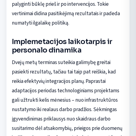
palyginti būklę prieš ir po intervencijos. Tokie
vertinimai didina pasitikėjimą rezultatais ir padeda
numatyti ilgalaikę politiką.
Implemetacijos laikotarpis ir
personalo dinamika
Dvejų metų terminas suteikia galimybę greitai
pasiekti rezultatų, tačiau tai taip pat reiškia, kad
reikia efektyvių integracijos planų. Paprastai
adaptacijos periodas technologiniams projektams
gali užtrukti kelis mėnesius – nuo infrastruktūros
nustatymo iki realaus darbo pradžios. Sėkmingas
įgyvendinimas priklausys nuo skaidraus darbo
susitarimo dėl atsakomybių, prieigos prie duomenų