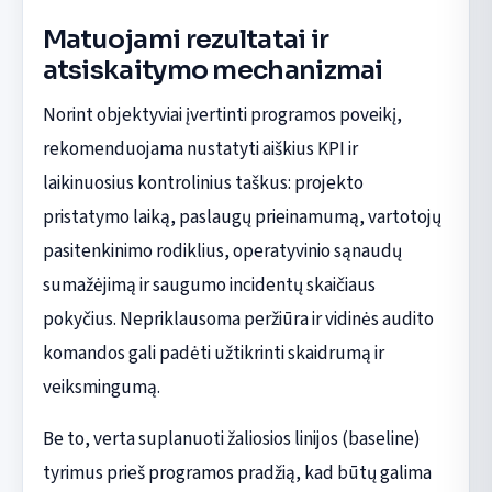
Matuojami rezultatai ir
atsiskaitymo mechanizmai
Norint objektyviai įvertinti programos poveikį,
rekomenduojama nustatyti aiškius KPI ir
laikinuosius kontrolinius taškus: projekto
pristatymo laiką, paslaugų prieinamumą, vartotojų
pasitenkinimo rodiklius, operatyvinio sąnaudų
sumažėjimą ir saugumo incidentų skaičiaus
pokyčius. Nepriklausoma peržiūra ir vidinės audito
komandos gali padėti užtikrinti skaidrumą ir
veiksmingumą.
Be to, verta suplanuoti žaliosios linijos (baseline)
tyrimus prieš programos pradžią, kad būtų galima