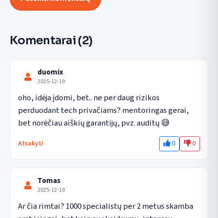
Komentarai
(2)
duomix
2025-12-19
oho, idėja įdomi, bet.. ne per daug rizikos 
perduodant tech privačiams? mentoringas gerai, 
bet norėčiau aiškių garantijų, pvz. auditų 😅
0
0
Atsakyti
Tomas
2025-12-19
Ar čia rimtai? 1000 specialistų per 2 metus skamba 