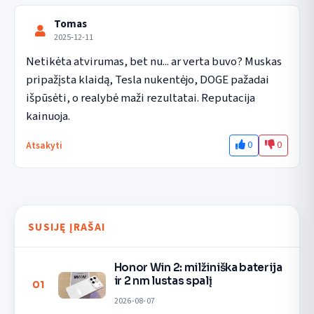
Tomas
2025-12-11
Netikėta atvirumas, bet nu... ar verta buvo? Muskas 
pripažįsta klaidą, Tesla nukentėjo, DOGE pažadai  
išpūsėti, o realybė maži rezultatai. Reputacija 
kainuoja.
0
0
Atsakyti
SUSIJĘ ĮRAŠAI
Honor Win 2: milžiniška baterija
ir 2 nm lustas spalį
01
2026-08-07