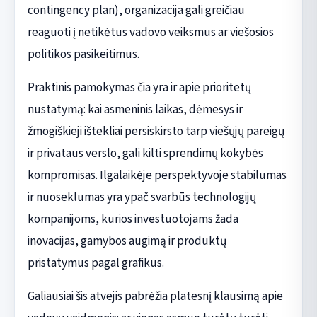
contingency plan), organizacija gali greičiau
reaguoti į netikėtus vadovo veiksmus ar viešosios
politikos pasikeitimus.
Praktinis pamokymas čia yra ir apie prioritetų
nustatymą: kai asmeninis laikas, dėmesys ir
žmogiškieji ištekliai persiskirsto tarp viešųjų pareigų
ir privataus verslo, gali kilti sprendimų kokybės
kompromisas. Ilgalaikėje perspektyvoje stabilumas
ir nuoseklumas yra ypač svarbūs technologijų
kompanijoms, kurios investuotojams žada
inovacijas, gamybos augimą ir produktų
pristatymus pagal grafikus.
Galiausiai šis atvejis pabrėžia platesnį klausimą apie