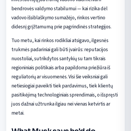
bendrovės valdymo stabilumui — kai rizika dėl
vadovo išsiblaškymo sumažėjo, rinkos vertino
didesnį grįžtamumą prie pagrindinės strategijos.
Tuo metu, kai rinkos rodikliai atsigavo, ilgesnės
trukmės padariniai gali būti įvairūs: reputacijos
nuostoliai, sutrikdytos santykių su tam tikrais
regioniniais politikais arba papildoma priežiūra iš
reguliatorių ar visuomenės. Visi šie veiksniai gali
netiesiogiai paveikti tiek pardavimus, tiek klientų
pasitikėjimą technologiniais sprendimais, o išspręsti
juos dažnai užtrunka ilgiau nei vienas ketvirtis ar
metai.