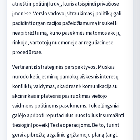
atnešti ir politinį krūvį, kuris atsispindi privačiose
įmonėse. Verslo vadovo įsitraukimas į politiką gali
padidinti organizacijos pažeidžiamumą ir sukelti
neapibrėžtumą, kurio pasekmės matomos akcijų
rinkoje, vartotojų nuomonėje ar reguliacinėse
procedūrose.
Vertinant iš strateginės perspektyvos, Muskas
nurodo kelių esminių pamokų: aiškesnis interesų
konfliktų valdymas, skaidresnė komunikacija su
akcininkais ir platesnis pasiruošimas viešojo
vaidmens politinėms pasekmėms. Tokie žingsniai
galėjo apriboti reputacinius nuostolius ir sumažinti
tiesioginį poveikį Tesla operacijoms. Be to, turint
gerai apibrėžtą atgalinio grįžtamojo planą (angl.