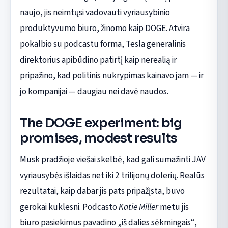
naujo, jis neimtųsi vadovauti vyriausybinio
produktyvumo biuro, žinomo kaip DOGE. Atvira
pokalbio su podcastu forma, Tesla generalinis
direktorius apibūdino patirtį kaip nerealią ir
pripažino, kad politinis nukrypimas kainavo jam — ir
jo kompanijai — daugiau nei davė naudos.
The DOGE experiment: big
promises, modest results
Musk pradžioje viešai skelbė, kad gali sumažinti JAV
vyriausybės išlaidas net iki 2 trilijonų dolerių. Realūs
rezultatai, kaip dabar jis pats pripažįsta, buvo
gerokai kuklesni. Podcasto
Katie Miller
metu jis
biuro pasiekimus pavadino „iš dalies sėkmingais“,