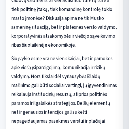
vadovų vaidmenis: ar vienas asmuo turėtų turėti
tiek politinę įtaką, tiek komandinę kontrolę tokio
masto įmonėse? Diskusija apima ne tik Musko
asmeninę situaciją, bet ir platesnes verslo valdymo,
korporatyvinės atsakomybės ir viešojo sąveikavimo
ribas šiuolaikinėje ekonomikoje.
Šio įvykio esmė yra ne vien skaičiai, bet ir pamokos
apie viešą įsipareigojimą, komunikaciją ir rizikų
valdymą. Nors tikslai dėl vyriausybės išlaidų
mažinimo gali būti socialiai vertingi, jų įgyvendinimas
reikalauja institucinių resursų, stiprios politinės
paramos ir ilgalaikės strategijos. Be šių elementų
net ir geriausios intencijos gali sukelti
nepageidaujamas pasekmes verslui ir plačiajai