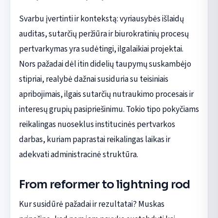
Svarbu įvertinti ir kontekstą: vyriausybės išlaidų
auditas, sutarčių peržiūra ir biurokratinių procesų
pertvarkymas yra sudėtingi, ilgalaikiai projektai.
Nors pažadai dėl itin didelių taupymų suskambėjo
stipriai, realybė dažnai susiduria su teisiniais
apribojimais, ilgais sutarčių nutraukimo procesais ir
interesų grupių pasipriešinimu. Tokio tipo pokyčiams
reikalingas nuoseklus institucinės pertvarkos
darbas, kuriam paprastai reikalingas laikas ir
adekvati administracinė struktūra.
From reformer to lightning rod
Kur susidūrė pažadai ir rezultatai? Muskas