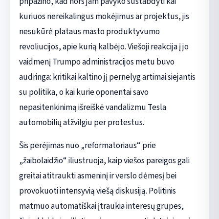
pripažino, kad nors jam pavyko sustabdyti kai
kuriuos nereikalingus mokėjimus ar projektus, jis
nesukūrė plataus masto produktyvumo
revoliucijos, apie kurią kalbėjo. Viešoji reakcija į jo
vaidmenį Trumpo administracijos metu buvo
audringa: kritikai kaltino jį pernelyg artimai siejantis
su politika, o kai kurie oponentai savo
nepasitenkinimą išreiškė vandalizmu Tesla
automobilių atžvilgiu per protestus.
Šis perėjimas nuo „reformatoriaus“ prie
„žaibolaidžio“ iliustruoja, kaip viešos pareigos gali
greitai atitraukti asmeninį ir verslo dėmesį bei
provokuoti intensyvią viešą diskusiją. Politinis
matmuo automatiškai įtraukia interesų grupes,