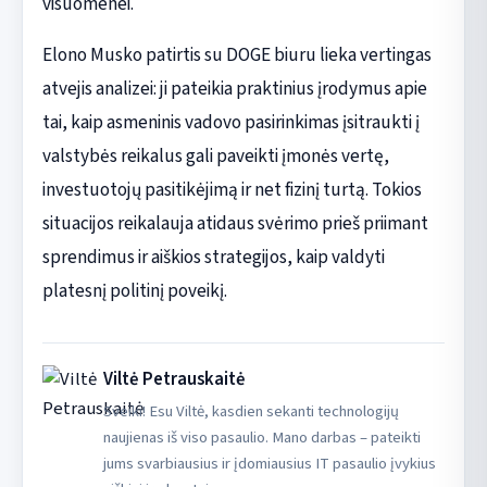
visuomenei.
Elono Musko patirtis su DOGE biuru lieka vertingas
atvejis analizei: ji pateikia praktinius įrodymus apie
tai, kaip asmeninis vadovo pasirinkimas įsitraukti į
valstybės reikalus gali paveikti įmonės vertę,
investuotojų pasitikėjimą ir net fizinį turtą. Tokios
situacijos reikalauja atidaus svėrimo prieš priimant
sprendimus ir aiškios strategijos, kaip valdyti
platesnį politinį poveikį.
Viltė Petrauskaitė
Sveiki! Esu Viltė, kasdien sekanti technologijų
naujienas iš viso pasaulio. Mano darbas – pateikti
jums svarbiausius ir įdomiausius IT pasaulio įvykius