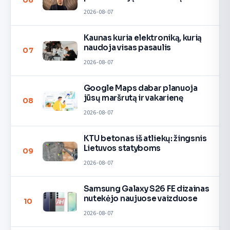
06
2026-08-07
Kaunas kuria elektroniką, kurią
naudoja visas pasaulis
07
2026-08-07
Google Maps dabar planuoja
jūsų maršrutą ir vakarienę
08
2026-08-07
KTU betonas iš atliekų: žingsnis
Lietuvos statyboms
09
2026-08-07
Samsung Galaxy S26 FE dizainas
nutekėjo naujuose vaizduose
10
2026-08-07