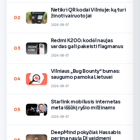
Netikri QR kodai Vilniuje: ką turi
žinoti vairuotojai
02
2026-08-07
Redmi K200: kodėl naujas
vardas gali pakeisti flagmanus
03
2026-08-07
Vilniaus „Bug Bounty“ bumas:
saugumo pamoka Lietuvai
04
2026-08-07
Starlink mobilusis internetas
meta iššūkį ryšio milžinams
05
2026-08-07
DeepMind pokyčiai: Hassabis
perima naują DI vaidmenį