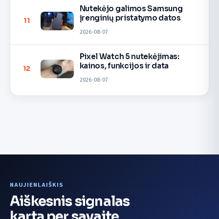
Nutekėjo galimos Samsung
įrenginių pristatymo datos
11
2026-08-07
Pixel Watch 5 nutekėjimas:
kainos, funkcijos ir data
12
2026-08-07
NAUJIENLAIŠKIS
Aiškesnis signalas
kartą per savaitę