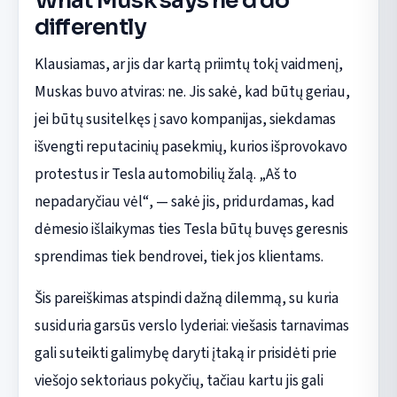
What Musk says he'd do
differently
Klausiamas, ar jis dar kartą priimtų tokį vaidmenį,
Muskas buvo atviras: ne. Jis sakė, kad būtų geriau,
jei būtų susitelkęs į savo kompanijas, siekdamas
išvengti reputacinių pasekmių, kurios išprovokavo
protestus ir Tesla automobilių žalą. „Aš to
nepadaryčiau vėl“, — sakė jis, pridurdamas, kad
dėmesio išlaikymas ties Tesla būtų buvęs geresnis
sprendimas tiek bendrovei, tiek jos klientams.
Šis pareiškimas atspindi dažną dilemmą, su kuria
susiduria garsūs verslo lyderiai: viešasis tarnavimas
gali suteikti galimybę daryti įtaką ir prisidėti prie
viešojo sektoriaus pokyčių, tačiau kartu jis gali