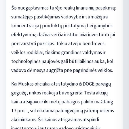
Šis nuogąstavimas turėjo realių finansinių pasekmių:
sumažėjęs pasitikėjimas vadovybe ir sumažėjusi
koncentracija į produktų pristatymą bei gamybos
efektyvumą dažnai verčia instituciniai investuotojai
persvarstyti pozicijas. Tokiu atveju bendrovės
veiklos rodikliai, tiekimo grandinės valdymas ir
technologinės naujovės gali būti laikinos auka, kol
vadovo dėmesys sugrįžta prie pagrindinės veiklos.
Kai Muskas oficialiai atsistatydino iš DOGE pareigų
gegužę, rinkos reakcija buvo greita: Tesla akcijų
kaina atsigavo ir iki metų pabaigos pakilo maždaug
17 proc., suteikdama palengvėjimą įsitempusiems
akcininkams. Šis kainos atsigavimas atspindi
investuotojų jautrumą vadovo vaidmeniui ir