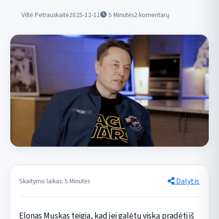
Viltė Petrauskaitė
2025-12-11
5
Minutės
2 komentarų
Dalytis
Skaitymo laikas: 5 Minutės
Elonas Muskas teigia, kad jei galėtų viską pradėti iš