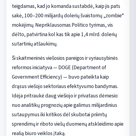
teigdamas, kad jo komanda sustabdė, kaip jis pats
sakė, 100–200 milijardų dolerių švaistomų „zombie“
mokėjimų. Nepriklausomas Politico tyrimas, vis
dėlto, patvirtina kol kas tik apie 1,4 mlrd. dolerių
sutartinių atšaukimų.
Ši skaitmeninės viešosios pareigos ir vyriausybinės
reformos iniciatyva — DOGE (Department of
Government Efficiency) — buvo pateikta kaip
drąsus viešojo sektoriaus efektyvumo bandymas.
Idėja pritraukė daug viešiojo ir privataus dėmesio:
nuo analitikų prognozių apie galimus milijardinius
sutaupymus iki kritikos dėl skubotai priimtų
sprendimų ir riboto viešų duomenų atskleidimo apie
realią biuro veiklos įtaką.