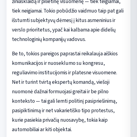
žiniasklaidą ir pilietinę visuomenę — tiek teigiamai,
tiek neigiamai. Tokio pobūdžio vaidmuo taip pat gali
išstumti subjektyvų dėmesį į kitus asmeninius ir
verslo prioritetus, ypač kai kalbama apie didelių
technologinių kompanijų vadovus.
Be to, tokios pareigos paprastai reikalauja aiškios
komunikacijos ir nuoseklumo su kongresu,
reguliavimo institucijomis ir platesne visuomene.
Net ir turint tvirtą ekspertų komandą, viešoji
nuomonė dažnai formuojasi greitai ir be pilno
konteksto — tai gali lemti politinį pasipriešinimą,
pasipiktinimą ir net vakarietiško tipo protestus,
kurie pasiekia privačią nuosavybę, tokia kaip
automobiliai ar kiti objektai.