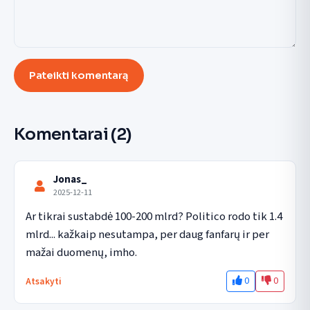
Pateikti komentarą
Komentarai
(2)
Jonas_
2025-12-11
Ar tikrai sustabdė 100-200 mlrd? Politico rodo tik 1.4 
mlrd... kažkaip nesutampa, per daug fanfarų ir per 
mažai duomenų, imho.
0
0
Atsakyti