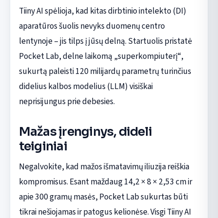
Tiiny AI spėlioja, kad kitas dirbtinio intelekto (DI)
aparatūros šuolis nevyks duomenų centro
lentynoje – jis tilps į jūsų delną. Startuolis pristatė
Pocket Lab, delne laikomą „superkompiuterį“,
sukurtą paleisti 120 milijardų parametrų turinčius
didelius kalbos modelius (LLM) visiškai
neprisijungus prie debesies.
Mažas įrenginys, dideli
teiginiai
Negalvokite, kad mažos išmatavimų iliuzija reiškia
kompromisus. Esant maždaug 14,2 × 8 × 2,53 cm ir
apie 300 gramų masės, Pocket Lab sukurtas būti
tikrai nešiojamas ir patogus kelionėse. Visgi Tiiny AI