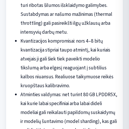
turi ribotas šilumos išsklaidymo galimybes.
Sustabdymas ar našumo mažinimas (thermal
throttling) gali pasireikšti ilgų užklausų arba
intensyvių darbų metu.
Kvantizacijos kompromisai: nors 4–8 bitų
kvantizacija stipriai taupo atmintį, kai kuriais
atvejais ji gali šiek tiek paveikti modelio
tikslumą arba elgesį reaguojant į subtilius
kalbos niuansus. Realiuose taikymuose reikės
kruopštaus kalibravimo.
Atminties valdymas: net turint 80 GB LPDDR5X,
kai kurie labai specifiniai arba labai dideli
modeliai gali reikalauti papildomų suskaidymų
ir modelių šuntavimo (model sharding), kas gali