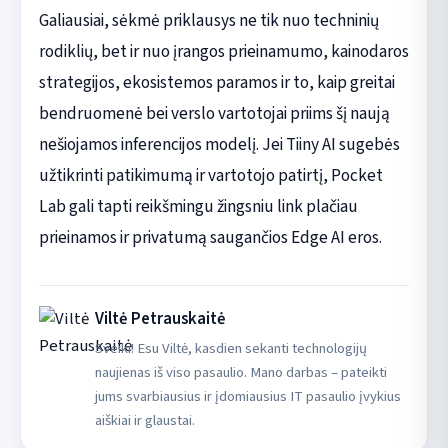
Galiausiai, sėkmė priklausys ne tik nuo techninių
rodiklių, bet ir nuo įrangos prieinamumo, kainodaros
strategijos, ekosistemos paramos ir to, kaip greitai
bendruomenė bei verslo vartotojai priims šį naują
nešiojamos inferencijos modelį. Jei Tiiny AI sugebės
užtikrinti patikimumą ir vartotojo patirtį, Pocket
Lab gali tapti reikšmingu žingsniu link plačiau
prieinamos ir privatumą saugančios Edge AI eros.
Viltė Petrauskaitė
Sveiki! Esu Viltė, kasdien sekanti technologijų
naujienas iš viso pasaulio. Mano darbas – pateikti
jums svarbiausius ir įdomiausius IT pasaulio įvykius
aiškiai ir glaustai.