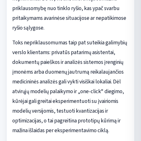
priklausomybę nuo tinklo ryšio, kas ypač svarbu
pritaikymams avarinėse situacijose ar nepatikimose
ryšio sąlygose.
Toks nepriklausomumas taip pat suteikia galimybių
verslo klientams: privatūs patarimų asistentai,
dokumentų paieškos ir analizės sistemos įrenginių
įmonėms arba duomenų jautrumą reikalaujančios
medicininės analizės gali vykti visiškai lokaliai. Dėl
atvirųjų modelių palaikymo ir „one-click“ diegimo,
kūrėjai gali greitai eksperimentuoti su įvairiomis
modelių versijomis, testuoti kvantizacijas ir
optimizacijas, o tai pagreitina prototipų kūrimą ir
mažina išlaidas per eksperimentavimo ciklą.