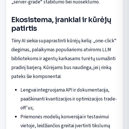
„server-grade“ stabilumo bei nuoseklumo.
Ekosistema, įrankiai ir kūrėjų
patirtis
Tiiny AI siekia supaprastinti kūrėjų kelią: „one-click“
diegimas, palaikymas populiarioms atviroms LLM
bibliotekoms ir agentų karkasams turėtų sumažinti
pradinį barjerą. Kūrėjams bus naudinga, jei į rinką
pateks šie komponentai:
Lengvai integruojama API ir dokumentacija,
paaiškinanti kvantizacijos ir optimizacijos trade-
off'us;
Priemonės modelių konversijai ir testavimui
vietoje, leidžiančios greitai įvertinti tikslumą