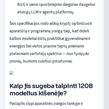
first) ir vieno spustelėjimo diegimas daugeliui
atvirųjų LLM ir agentų platformų.
Šios specifikacijos rodo aiškią kryptį: optimizuoti
aparatūrą ir programinę įrangą taip, kad dideli
kalbos modeliai būtų praktiškai įgyvendinami ir
energijos bei vietos prasme taptų prieinami
platesniam vartotojų spektrui — nuo tyrėjų iki
įmonių, kurioms svarbus privatumas.
Kaip jis sugeba talpinti 120B
modelius kišenėje?
Paslaptis slypi aparatinės įrangos tankyje ir