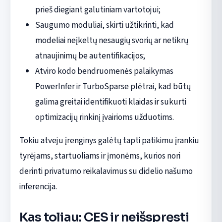
prieš diegiant galutiniam vartotojui;
Saugumo moduliai, skirti užtikrinti, kad
modeliai neįkeltų nesaugių svorių ar netikrų
atnaujinimų be autentifikacijos;
Atviro kodo bendruomenės palaikymas
PowerInfer ir TurboSparse plėtrai, kad būtų
galima greitai identifikuoti klaidas ir sukurti
optimizacijų rinkinį įvairioms užduotims.
Tokiu atveju įrenginys galėtų tapti patikimu įrankiu
tyrėjams, startuoliams ir įmonėms, kurios nori
derinti privatumo reikalavimus su didelio našumo
inferencija.
Kas toliau: CES ir neišspręsti