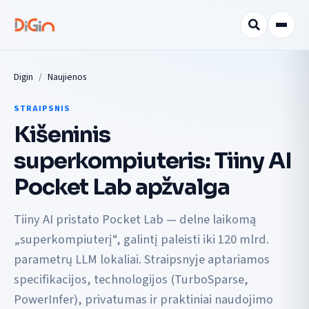
Digin
Naujienos
STRAIPSNIS
Kišeninis
superkompiuteris: Tiiny AI
Pocket Lab apžvalga
Tiiny AI pristato Pocket Lab — delne laikomą
„superkompiuterį“, galintį paleisti iki 120 mlrd.
parametrų LLM lokaliai. Straipsnyje aptariamos
specifikacijos, technologijos (TurboSparse,
PowerInfer), privatumas ir praktiniai naudojimo