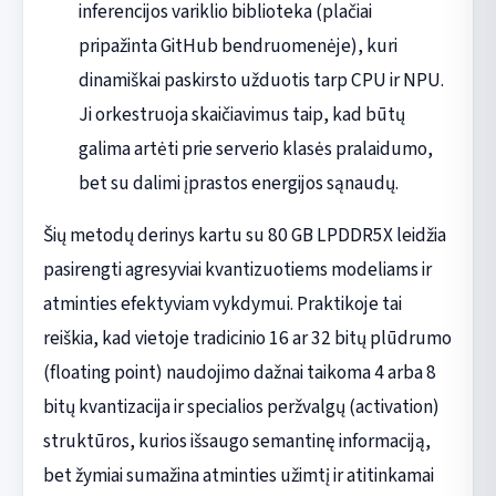
inferencijos variklio biblioteka (plačiai
pripažinta GitHub bendruomenėje), kuri
dinamiškai paskirsto užduotis tarp CPU ir NPU.
Ji orkestruoja skaičiavimus taip, kad būtų
galima artėti prie serverio klasės pralaidumo,
bet su dalimi įprastos energijos sąnaudų.
Šių metodų derinys kartu su 80 GB LPDDR5X leidžia
pasirengti agresyviai kvantizuotiems modeliams ir
atminties efektyviam vykdymui. Praktikoje tai
reiškia, kad vietoje tradicinio 16 ar 32 bitų plūdrumo
(floating point) naudojimo dažnai taikoma 4 arba 8
bitų kvantizacija ir specialios peržvalgų (activation)
struktūros, kurios išsaugo semantinę informaciją,
bet žymiai sumažina atminties užimtį ir atitinkamai