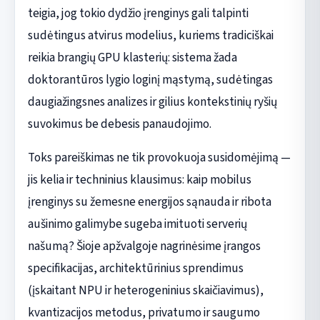
teigia, jog tokio dydžio įrenginys gali talpinti
sudėtingus atvirus modelius, kuriems tradiciškai
reikia brangių GPU klasterių: sistema žada
doktorantūros lygio loginį mąstymą, sudėtingas
daugiažingsnes analizes ir gilius kontekstinių ryšių
suvokimus be debesis panaudojimo.
Toks pareiškimas ne tik provokuoja susidomėjimą —
jis kelia ir techninius klausimus: kaip mobilus
įrenginys su žemesne energijos sąnauda ir ribota
aušinimo galimybe sugeba imituoti serverių
našumą? Šioje apžvalgoje nagrinėsime įrangos
specifikacijas, architektūrinius sprendimus
(įskaitant NPU ir heterogeninius skaičiavimus),
kvantizacijos metodus, privatumo ir saugumo