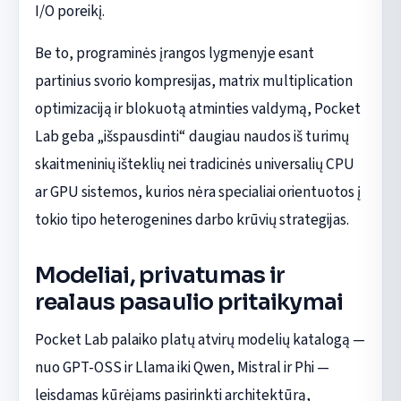
I/O poreikį.
Be to, programinės įrangos lygmenyje esant
partinius svorio kompresijas, matrix multiplication
optimizaciją ir blokuotą atminties valdymą, Pocket
Lab geba „išspausdinti“ daugiau naudos iš turimų
skaitmeninių išteklių nei tradicinės universalių CPU
ar GPU sistemos, kurios nėra specialiai orientuotos į
tokio tipo heterogenines darbo krūvių strategijas.
Modeliai, privatumas ir
realaus pasaulio pritaikymai
Pocket Lab palaiko platų atvirų modelių katalogą —
nuo GPT-OSS ir Llama iki Qwen, Mistral ir Phi —
leisdamas kūrėjams pasirinkti architektūrą,