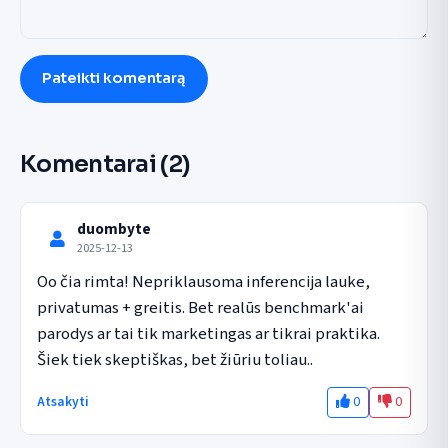
Pateikti komentarą
Komentarai
(2)
duombyte
2025-12-13
Oo čia rimta! Nepriklausoma inferencija lauke, 
privatumas + greitis. Bet realūs benchmark'ai 
parodys ar tai tik marketingas ar tikrai praktika. 
Šiek tiek skeptiškas, bet žiūriu toliau..
0
0
Atsakyti