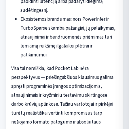
padidinti latenciją arba padaryti diegimą
sudėtingesnį.
Ekosistemos brandumas: nors PowerInfer ir
TurboSparse skamba pažangiai, jų palaikymas,
atnaujinimai ir bendruomenės priėmimas turi
lemiamą reikšmę ilgalaikei plėtrai ir
patikimumui.
Visa tai nereiškia, kad Pocket Lab nėra
perspektyvus — priešingai: šiuos klausimus galima
spręsti programinės įrangos optimizacijomis,
atnaujinimais ir kryžminiu testavimu skirtingose
darbo krūvių aplinkose. Tačiau vartotojai ir pirkėjai
turėtų realistiškai vertinti kompromisus tarp
nešiojamo formato patogumo ir absoliutaus