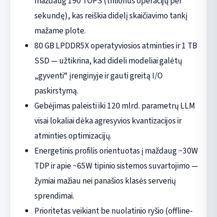
maždaug 190 TOPS (trilionus operacijų per
sekundę), kas reiškia didelį skaičiavimo tankį
mažame plote.
80 GB LPDDR5X operatyviosios atminties ir 1 TB
SSD — užtikrina, kad dideli modeliai galėtų
„gyventi“ įrenginyje ir gauti greitą I/O
paskirstymą.
Gebėjimas paleisti iki 120 mlrd. parametrų LLM
visai lokaliai dėka agresyvios kvantizacijos ir
atminties optimizacijų.
Energetinis profilis orientuotas į maždaug ~30W
TDP ir apie ~65W tipinio sistemos suvartojimo —
žymiai mažiau nei panašios klasės serverių
sprendimai.
Prioritetas veikiant be nuolatinio ryšio (offline-