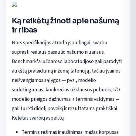
Ką reikėtų žinoti apie našumą
ir ribas
Nors specifikacijos atrodo įspūdingai, svarbu
suprasti realaus pasaulio našumo niuansus.
Benchmark'ai uždarose laboratorijose gali parodyti
aukštą pralaidumą ir žemą latenciją, tačiau įvairios
neišvengiamos sąlygos — pvz., modelio
sudėtingumas, konkrečios užklausos pobūdis, I/O
modelio prieigos dažnumas ir terminis valdymas —
gali turėti didelį poveikį ir rezultatams praktiškai.
Keletas svarbių aspektų:
Terminis režimas ir aušinimas: mažas korpusas