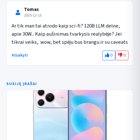
Tomas
2025-12-13
Ar tik man tai atrodo kaip sci-fi? 120B LLM delne, 
apie 30W... Kaip aušinimas tvarkysis realybėje? Jei 
tikrai veiks,  wow, bet spėju bus brangu ir su caveats
0
0
Atsakyti
SUSIJĘ ĮRAŠAI