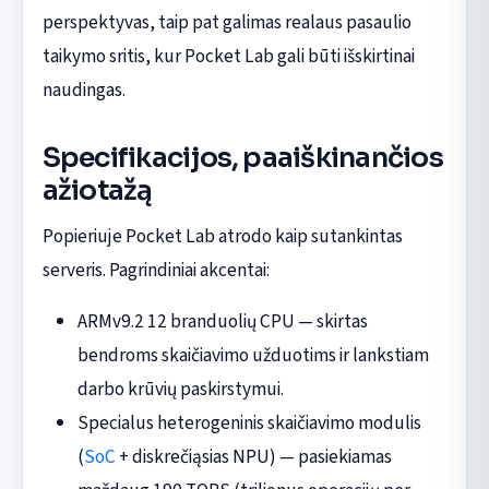
perspektyvas, taip pat galimas realaus pasaulio
taikymo sritis, kur Pocket Lab gali būti išskirtinai
naudingas.
Specifikacijos, paaiškinančios
ažiotažą
Popieriuje Pocket Lab atrodo kaip sutankintas
serveris. Pagrindiniai akcentai:
ARMv9.2 12 branduolių CPU — skirtas
bendroms skaičiavimo užduotims ir lankstiam
darbo krūvių paskirstymui.
Specialus heterogeninis skaičiavimo modulis
(
SoC
+ diskrečiąsias NPU) — pasiekiamas