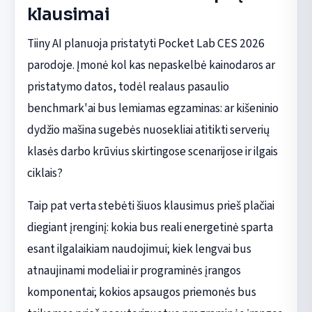
klausimai
Tiiny AI planuoja pristatyti Pocket Lab CES 2026
parodoje. Įmonė kol kas nepaskelbė kainodaros ar
pristatymo datos, todėl realaus pasaulio
benchmark'ai bus lemiamas egzaminas: ar kišeninio
dydžio mašina sugebės nuosekliai atitikti serverių
klasės darbo krūvius skirtingose scenarijose ir ilgais
ciklais?
Taip pat verta stebėti šiuos klausimus prieš plačiai
diegiant įrenginį: kokia bus reali energetinė sparta
esant ilgalaikiam naudojimui; kiek lengvai bus
atnaujinami modeliai ir programinės įrangos
komponentai; kokios apsaugos priemonės bus