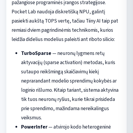
pažangiose programinės įrangos strategijose.
Pocket Lab naudoja diskretišką NPU, galintį
pasiekti aukštą TOPS vertę, tačiau Tiiny AI taip pat
remiasi dviem pagrindinėmis technikomis, kurios
leidžia didelius modelius paleisti ant riboto silicio:
TurboSparse
— neuronų lygmens retų
aktyvacijų (sparse activation) metodas, kuris
sutaupo reikšmingą skaičiavimų kiekį
neprarandant modelio sprendimų kokybės ar
loginio rišlumo. Kitaip tariant, sistema aktyvina
tik tuos neuronų ryšius, kurie tikrai prisideda
prie sprendimo, mažindama nereikalingus
veiksmus.
PowerInfer
— atvirojo kodo heterogeninė