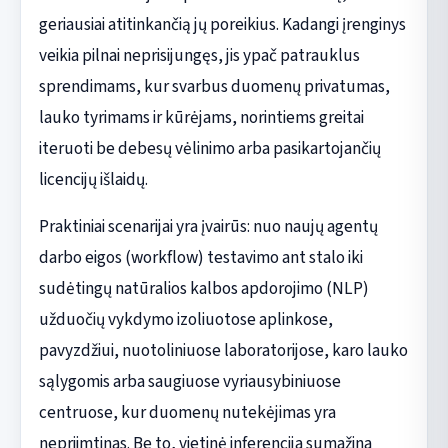
geriausiai atitinkančią jų poreikius. Kadangi įrenginys
veikia pilnai neprisijungęs, jis ypač patrauklus
sprendimams, kur svarbus duomenų privatumas,
lauko tyrimams ir kūrėjams, norintiems greitai
iteruoti be debesų vėlinimo arba pasikartojančių
licencijų išlaidų.
Praktiniai scenarijai yra įvairūs: nuo naujų agentų
darbo eigos (workflow) testavimo ant stalo iki
sudėtingų natūralios kalbos apdorojimo (NLP)
užduočių vykdymo izoliuotose aplinkose,
pavyzdžiui, nuotoliniuose laboratorijose, karo lauko
sąlygomis arba saugiuose vyriausybiniuose
centruose, kur duomenų nutekėjimas yra
nepriimtinas. Be to, vietinė inferencija sumažina