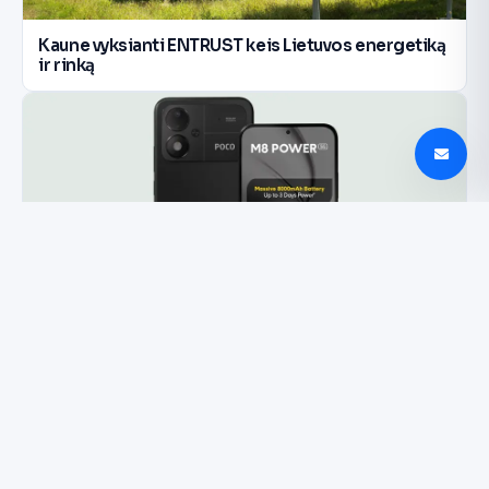
Kaune vyksianti ENTRUST keis Lietuvos energetiką
ir rinką
Poco M8 Power: 8000 mAh baterija ir AMOLED
ekranas