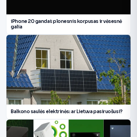
iPhone 20 gandai: plonesnis korpusas ir vėsesnė
galia
Balkono saulės elektrinės: ar Lietuva pasiruošusi?