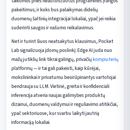
taikomos prieš neautorizuotus programinės įrangos
pakeitimus; ir koks bus palaikymas didelių
duomenų šaltinių integracijai lokaliai, ypač jei reikia
suderinti saugos ir našumo reikalavimus.
Net ir turint šiuos neatsakytus klausimus, Pocket
Lab signalizuoja įdomų poslinkį: Edge AI juda nuo
mažų jutiklių link tikrai galingų, privačių
kompiuterių
platformų — ir tai gali pakeisti, kaip kūrėjai,
mokslininkai ir privatumu besirūpinantys vartotojai
bendrauja su LLM. Vietinė, greita ir konfidenciali
inferencija atveria naujas galimybes produktų
dizainui, duomenų valdymui ir reguliavimo atitikčiai,
ypač sektoriuose, kur svarbu laikyti jautrią
informaciją lokaliai.