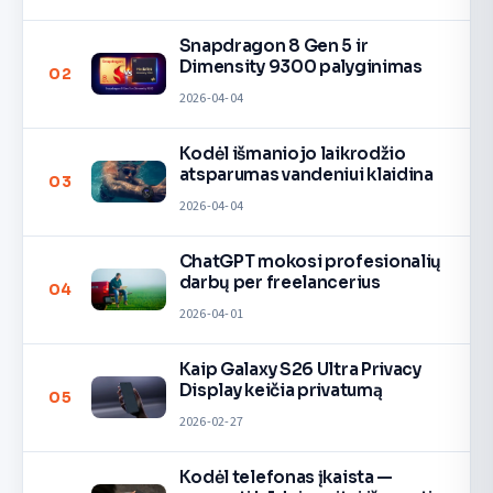
Snapdragon 8 Gen 5 ir
Dimensity 9300 palyginimas
02
2026-04-04
Kodėl išmaniojo laikrodžio
atsparumas vandeniui klaidina
03
2026-04-04
ChatGPT mokosi profesionalių
darbų per freelancerius
04
2026-04-01
Kaip Galaxy S26 Ultra Privacy
Display keičia privatumą
05
2026-02-27
Kodėl telefonas įkaista —