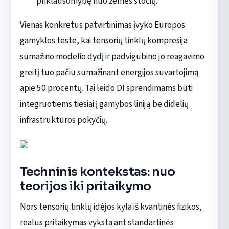
priklausomybę nuo žemės stočių.
Vienas konkretus patvirtinimas įvyko Europos
gamyklos teste, kai tensorių tinklų kompresija
sumažino modelio dydį ir padvigubino jo reagavimo
greitį tuo pačiu sumažinant energijos suvartojimą
apie 50 procentų. Tai leido DI sprendimams būti
integruotiems tiesiai į gamybos liniją be didelių
infrastruktūros pokyčių.
Techninis kontekstas: nuo
teorijos iki pritaikymo
Nors tensorių tinklų idėjos kyla iš kvantinės fizikos,
realus pritaikymas vyksta ant standartinės