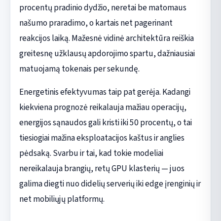
procentų pradinio dydžio, neretai be matomaus
našumo praradimo, o kartais net pagerinant
reakcijos laiką. Mažesnė vidinė architektūra reiškia
greitesnę užklausų apdorojimo spartu, dažniausiai
matuojamą tokenais per sekundę.
Energetinis efektyvumas taip pat gerėja. Kadangi
kiekviena prognozė reikalauja mažiau operacijų,
energijos sąnaudos gali kristi iki 50 procentų, o tai
tiesiogiai mažina eksploatacijos kaštus ir anglies
pėdsaką. Svarbu ir tai, kad tokie modeliai
nereikalauja brangių, retų GPU klasterių — juos
galima diegti nuo didelių serverių iki edge įrenginių ir
net mobiliųjų platformų.