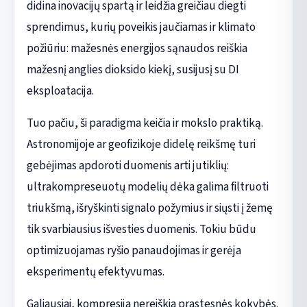
didina inovacijų spartą ir leidžia greičiau diegti
sprendimus, kurių poveikis jaučiamas ir klimato
požiūriu: mažesnės energijos sąnaudos reiškia
mažesnį anglies dioksido kiekį, susijusį su DI
eksploatacija.
Tuo pačiu, ši paradigma keičia ir mokslo praktiką.
Astronomijoje ar geofizikoje didelę reikšmę turi
gebėjimas apdoroti duomenis arti jutiklių:
ultrakompreseuotų modelių dėka galima filtruoti
triukšmą, išryškinti signalo požymius ir siųsti į žemę
tik svarbiausius išvesties duomenis. Tokiu būdu
optimizuojamas ryšio panaudojimas ir gerėja
eksperimentų efektyvumas.
Galiausiai, kompresija nereiškia prastesnės kokybės.