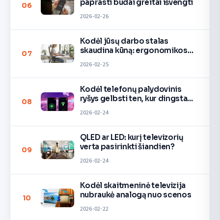
paprasti būdai greitai išvengti
06
2026-02-26
Kodėl jūsų darbo stalas
skaudina kūną: ergonomikos
07
taisyklės
2026-02-25
Kodėl telefonų palydovinis
ryšys gelbsti ten, kur dingsta
08
signalas
2026-02-24
QLED ar LED: kurį televizorių
verta pasirinkti šiandien?
09
2026-02-24
Kodėl skaitmeninė televizija
nubraukė analogą nuo scenos
10
2026-02-22