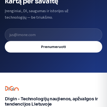
kartą per savaitę
Įrenginiai, DI, saugumas ir istorijos už
technologijų — be triukšmo.
El. pašto adresas
Prenumeruoti
Digin - Technologijų naujienos, apžvalgos ir
tendencijos Lietuvoje