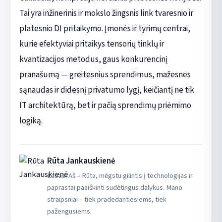
Tai yra inžinerinis ir mokslo žingsnis link tvaresnio ir
platesnio DI pritaikymo. Įmonės ir tyrimų centrai,
kurie efektyviai pritaikys tensorių tinklų ir
kvantizacijos metodus, gaus konkurencinį
pranašumą — greitesnius sprendimus, mažesnes
sąnaudas ir didesnį privatumo lygį, keičiantį ne tik
IT architektūrą, bet ir pačią sprendimų priėmimo
logiką.
Rūta Jankauskienė
Labas! Aš – Rūta, mėgstu gilintis į technologijas ir
paprastai paaiškinti sudėtingus dalykus. Mano
straipsniai – tiek pradedantiesiems, tiek
pažengusiems.