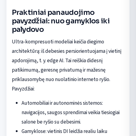
Praktiniai panaudojimo
pavyzdžiai: nuo gamyklos iki
palydovo
Ultra-kompresuoti modeliai keičia diegimo
architektūrą: iš debesies persiorientuojama į vietinį
apdorojimą, t. y. edge AI. Tai reiškia didesnį
patikimumą, geresnę privatumą ir mažesnę
priklausomybę nuo nuolatinio interneto ryšio.
Pavyzdžiai:
Automobiliai ir autonominės sistemos:
navigacijos, saugos sprendimai veikia tiesiogiai
salone be ryšio su debesimi.
Gamyklose: vietinis DI leidžia realiu laiku