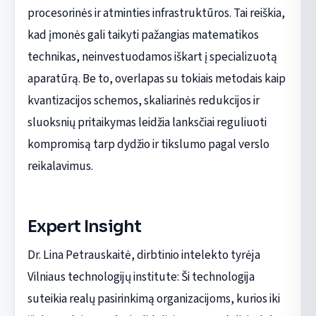
procesorinės ir atminties infrastruktūros. Tai reiškia,
kad įmonės gali taikyti pažangias matematikos
technikas, neinvestuodamos iškart į specializuotą
aparatūrą. Be to, overlapas su tokiais metodais kaip
kvantizacijos schemos, skaliarinės redukcijos ir
sluoksnių pritaikymas leidžia lanksčiai reguliuoti
kompromisą tarp dydžio ir tikslumo pagal verslo
reikalavimus.
Expert Insight
Dr. Lina Petrauskaitė, dirbtinio intelekto tyrėja
Vilniaus technologijų institute: Ši technologija
suteikia realų pasirinkimą organizacijoms, kurios iki