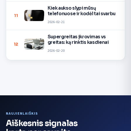
Kiek aukso slypi mūsų
telefonuose ir kodėl tai svarbu
11
2026-02-21
Supergreitas įkrovimas vs
greitas: ką rinktis kasdienai
12
2026-02-20
NAUJIENLAIŠKIS
Aiškesnis signalas