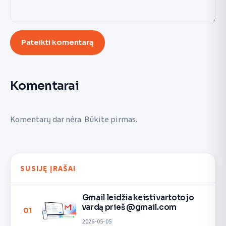
Pateikti komentarą
Komentarai
Komentarų dar nėra. Būkite pirmas.
SUSIJĘ ĮRAŠAI
Gmail leidžia keisti vartotojo
vardą prieš @gmail.com
01
2026-05-05