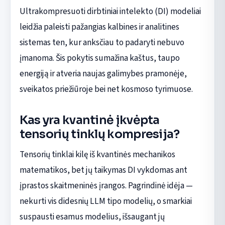
Ultrakompresuoti dirbtiniai intelekto (DI) modeliai
leidžia paleisti pažangias kalbines ir analitines
sistemas ten, kur anksčiau to padaryti nebuvo
įmanoma. Šis pokytis sumažina kaštus, taupo
energiją ir atveria naujas galimybes pramonėje,
sveikatos priežiūroje bei net kosmoso tyrimuose.
Kas yra kvantinė įkvėpta
tensorių tinklų kompresija?
Tensorių tinklai kilę iš kvantinės mechanikos
matematikos, bet jų taikymas DI vykdomas ant
įprastos skaitmeninės įrangos. Pagrindinė idėja —
nekurti vis didesnių LLM tipo modelių, o smarkiai
suspausti esamus modelius, išsaugant jų