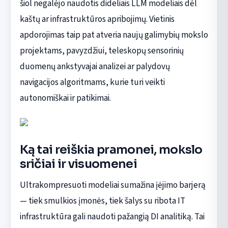
šiol negalėjo naudotis dideliais LLM modeliais dėl
kaštų ar infrastruktūros apribojimų. Vietinis
apdorojimas taip pat atveria naujų galimybių mokslo
projektams, pavyzdžiui, teleskopų sensorinių
duomenų ankstyvajai analizei ar palydovų
navigacijos algoritmams, kurie turi veikti
autonomiškai ir patikimai.
Ką tai reiškia pramonei, mokslo
sričiai ir visuomenei
Ultrakompresuoti modeliai sumažina įėjimo barjerą
— tiek smulkios įmonės, tiek šalys su ribota IT
infrastruktūra gali naudoti pažangią DI analitiką. Tai