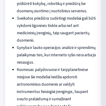
prižiūrėti kokybę, robotiką ir priežiūrą be
duomenų siuntimo į nuotolinius serverius.
Sveikatos priežiūra: sudėtingi modeliai gali būti
vykdomi ligoninės tinkle arba net ant
medicininių įrenginių, taip saugant pacientų
duomenis.
Gynyba ir lauko operacijos: analizė ir sprendimų
palaikymas ten, kur interneto ryšio nėra arba jis
nesaugus.
Kosmosas: palydovuose ir tarpplanetinėse
misijose šie modeliai leidžia apdoroti
astronominius duomenis ar valdyti
instrumentus tiesiogiai įrenginyje, taupant
srauto pralaidumą ir sumažinant