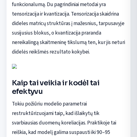
funkcionalumą. Du pagrindiniai metodai yra
tensorizacija ir kvantizacija. Tensorizacija skaidrina
dideles matricų struktūras į mažesnius, tarpusavyje
susijusius blokus, o kvantizacija praranda
nereikalingą skaitmeninę tikslumą ten, kur jis neturi
didelės reikšmės rezultato kokybei.
Kaip tai veikia ir kodėl tai
efektyvu
Tokiu požiūriu modelio parametrai
restruktūrizuojami taip, kad išlaikytų tik
svarbiausias duomenų koreliacijas. Praktikoje tai
reiškia, kad modelį galima suspausti iki 90–95