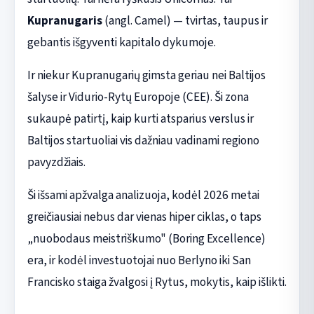
Kupranugaris
(angl. Camel) — tvirtas, taupus ir
gebantis išgyventi kapitalo dykumoje.
Ir niekur Kupranugarių gimsta geriau nei Baltijos
šalyse ir Vidurio-Rytų Europoje (CEE). Ši zona
sukaupė patirtį, kaip kurti atsparius verslus ir
Baltijos startuoliai vis dažniau vadinami regiono
pavyzdžiais.
Ši išsami apžvalga analizuoja, kodėl 2026 metai
greičiausiai nebus dar vienas hiper ciklas, o taps
„nuobodaus meistriškumo" (Boring Excellence)
era, ir kodėl investuotojai nuo Berlyno iki San
Francisko staiga žvalgosi į Rytus, mokytis, kaip išlikti.