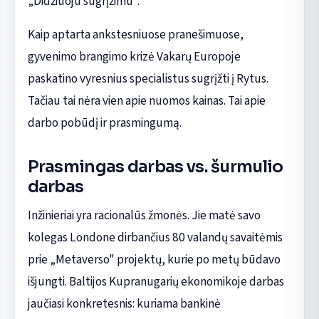
„Didžiuoju sugrįžimu".
Kaip aptarta ankstesniuose pranešimuose,
gyvenimo brangimo krizė Vakarų Europoje
paskatino vyresnius specialistus sugrįžti į Rytus.
Tačiau tai nėra vien apie nuomos kainas. Tai apie
darbo pobūdį ir prasmingumą.
Prasmingas darbas vs. šurmulio
darbas
Inžinieriai yra racionalūs žmonės. Jie matė savo
kolegas Londone dirbančius 80 valandų savaitėmis
prie „Metaverso" projektų, kurie po metų būdavo
išjungti. Baltijos Kupranugarių ekonomikoje darbas
jaučiasi konkretesnis: kuriama bankinė