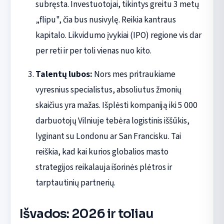
subręsta. Investuotojai, tikintys greitu 3 metų
„flipu", čia bus nusivylę. Reikia kantraus
kapitalo. Likvidumo įvykiai (IPO) regione vis dar
per reti ir per toli vienas nuo kito.
Talentų lubos:
Nors mes pritraukiame
vyresnius specialistus, absoliutus žmonių
skaičius yra mažas. Išplėsti kompaniją iki 5 000
darbuotojų Vilniuje tebėra logistinis iššūkis,
lyginant su Londonu ar San Francisku. Tai
reiškia, kad kai kurios globalios masto
strategijos reikalauja išorinės plėtros ir
tarptautinių partnerių.
Išvados: 2026 ir toliau