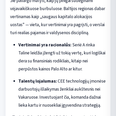
Jie pavargo matyti, kaip jų pinigai sudeginami
vėjavaikiškuose burbuluose. Baltijos regionas dabar
vertinamas kaip „saugaus kapitalo alokacijos
uostas" — vieta, kur vertinimai yra pagrįsti, o verslai
turi realias pajamas ir valdysenos discipliną.
Vertinimai yra racionalūs:
Seriė A rinka
Taline leidžia įžengti už tokią vertę, kuri logiškai
dera su finansiniais rodikliais, kitaip nei
perpūstos kainos Palo Alto ar kitur.
Talentų lojalumas:
CEE technologijų įmonėse
darbuotojų išlaikymas ženkliai aukštesnis nei
Vakaruose. Investuojant čia, komanda dažnai
lieka kartu ir nuosekliai įgyvendina strategiją.