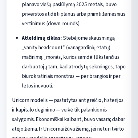
planavo viešą pasiūlymą 2025 metais, buvo
priverstos atidėti planus arba priimti žemesnius
vertinimus (down-rounds).
Atleidimų ciklas:
Stebėjome skausmingą
„vanity headcount" (vanagardinių etatų)
mažinimą. Įmonės, kurios samdė tūkstančius
darbuotojų tam, kad atrodytų sėkmingos, tapo
biurokratiniais monstras — per brangios ir per
lėtos inovuoti.
Unicorn modelis — pastatytas ant greičio, histerijos
ir kapitalo deginimo — veikė tik palankiomis
sąlygomis. Ekonomiškai kalbant, buvo vasara; dabar
atėjo žiema. Ir Unicornai žūva žiemą, jei neturi tvirto