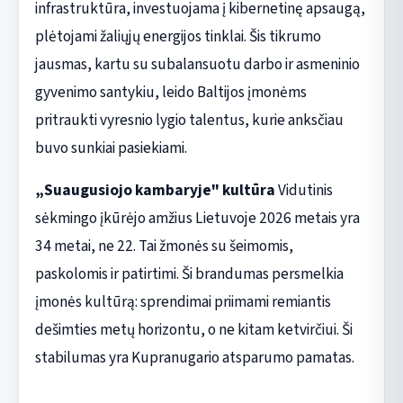
infrastruktūra, investuojama į kibernetinę apsaugą,
plėtojami žaliųjų energijos tinklai. Šis tikrumo
jausmas, kartu su subalansuotu darbo ir asmeninio
gyvenimo santykiu, leido Baltijos įmonėms
pritraukti vyresnio lygio talentus, kurie anksčiau
buvo sunkiai pasiekiami.
„Suaugusiojo kambaryje" kultūra
Vidutinis
sėkmingo įkūrėjo amžius Lietuvoje 2026 metais yra
34 metai, ne 22. Tai žmonės su šeimomis,
paskolomis ir patirtimi. Ši brandumas persmelkia
įmonės kultūrą: sprendimai priimami remiantis
dešimties metų horizontu, o ne kitam ketvirčiui. Ši
stabilumas yra Kupranugario atsparumo pamatas.