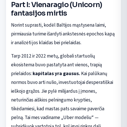
Part I: Vienaragio (Unicorn)
fantasijos mirtis
Norint suprasti, kodėl Baltijos mąstysena laimi,
pirmiausia turime išardyti ankstesnės epochos kapą
ir analizėti jos klaidas bei prielaidas.
Tarp 2012 ir 2022 metų, globali startuolių
ekosistema buvo pastatyta ant vienos, trapią
prielaidos:
kapitalas yra gausus.
Kai palūkanų
normos buvo arti nulio, investuotojai desperatiškai
ieškojo grąžos. Jie pylė milijardus į įmones,
neturinčias aiškios pelningumo krypties,
tikėdamiesi, kad mastas pats savaime paverčia
pelną. Tai mes vadiname „Uber modeliu“ —
subsidijuok vartotoją tol, kol įgysi rinkos dalį.