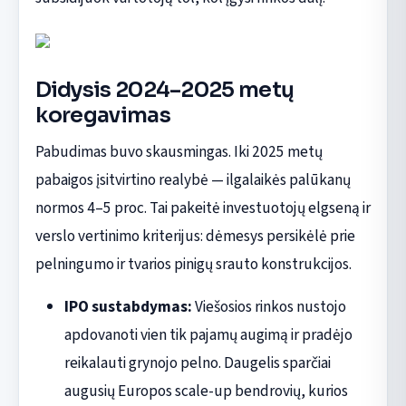
Didysis 2024–2025 metų
koregavimas
Pabudimas buvo skausmingas. Iki 2025 metų
pabaigos įsitvirtino realybė — ilgalaikės palūkanų
normos 4–5 proc. Tai pakeitė investuotojų elgseną ir
verslo vertinimo kriterijus: dėmesys persikėlė prie
pelningumo ir tvarios pinigų srauto konstrukcijos.
IPO sustabdymas:
Viešosios rinkos nustojo
apdovanoti vien tik pajamų augimą ir pradėjo
reikalauti grynojo pelno. Daugelis sparčiai
augusių Europos scale-up bendrovių, kurios