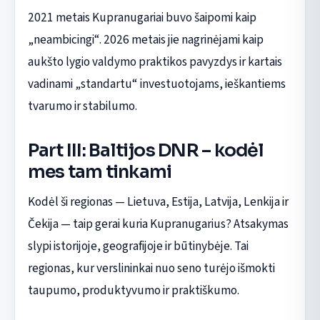
2021 metais Kupranugariai buvo šaipomi kaip
„neambicingi“. 2026 metais jie nagrinėjami kaip
aukšto lygio valdymo praktikos pavyzdys ir kartais
vadinami „standartu“ investuotojams, ieškantiems
tvarumo ir stabilumo.
Part III: Baltijos DNR – kodėl
mes tam tinkami
Kodėl ši regionas — Lietuva, Estija, Latvija, Lenkija ir
Čekija — taip gerai kuria Kupranugarius? Atsakymas
slypi istorijoje, geografijoje ir būtinybėje. Tai
regionas, kur verslininkai nuo seno turėjo išmokti
taupumo, produktyvumo ir praktiškumo.