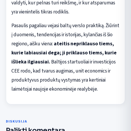
valdyti, kur pelnas turi reikšmę, ir kur atsparumas
yra vienintelis tikras rodiklis.
Pasaulis pagaliau vejasi baltų verslo praktiką. Žiūrint
į duomenis, tendencijas ir istorijas, kylančias iš šio
regiono, aišku viena:
ateitis nepriklauso tiems,
kurie labiausiai dega; ji priklauso tiems, kurie
išlieka ilgiausiai.
Baltijos startuoliai ir investicijos
CEE rodo, kad tvarus augimas, unit economics ir
produktyvus produktų vystymas yra kertiniai
laimėtojai naujoje ekonominėje realybėje.
DISKUSIJA
Palikti komentarą