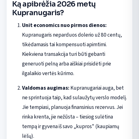
Ką apibrėžia 2026 metų
Kupranugaris?
Unit economics nuo pirmos dienos:
Kupranugaris neparduos dolerio už 80 centų,
tikėdamasis tai kompensuoti apimtimi.
Kiekviena transakcija turi būti gebanti
generuoti pelną arba aiškiai prisidėti prie
ilgalaikio vertės kūrimo.
Valdomas augimas:
Kupranugariai auga, bet
ne sprintuoja taip, kad sulaužytų verslo modelį.
Jie tempiasi, planuoja finansinius rezervus. Jei
rinka krenta, jie nežūsta – tiesiog sulėtina
tempą ir gyvena iš savo „kupros" (kaupiamų
lėšų).