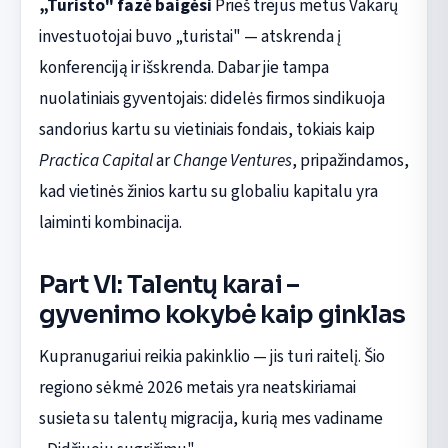
„Turisto" fazė baigėsi
Prieš trejus metus Vakarų
investuotojai buvo „turistai" — atskrenda į
konferenciją ir išskrenda. Dabar jie tampa
nuolatiniais gyventojais: didelės firmos sindikuoja
sandorius kartu su vietiniais fondais, tokiais kaip
Practica Capital
ar
Change Ventures
, pripažindamos,
kad vietinės žinios kartu su globaliu kapitalu yra
laiminti kombinacija.
Part VI: Talentų karai –
gyvenimo kokybė kaip ginklas
Kupranugariui reikia pakinklio — jis turi raitelį. Šio
regiono sėkmė 2026 metais yra neatskiriamai
susieta su talentų migracija, kurią mes vadiname