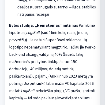
idealios Kupranugario sutartys — ilgos, stabilios
ir atsparios recesijai.
Bylos studija: „Nematomas“ milžinas
Paimkime
hipotetinį
LogiBalt
(sudėtinis kelių realių įmonių
pavyzdžių). Jie neturi Super Bowl reklamos. Jų
logotipo nepamatysi ant megztinio. Tačiau jie tvarko
back-end atsargų valdymą 40% Šiaurės šalių
mažmeninės prekybos tinklų. Jie turi 150
darbuotojų, 40 milijonų dolerių metinių
pasikartojančių pajamų (ARR) ir nuo 2023 metų yra
pelningi. Jie pritraukė labai mažai VC kapitalo. 2026
metais
LogiBalt
nebeieško pinigų; VC prašo jų priimti
kapitalą — tai rodo paklausą investicija stabilumui.