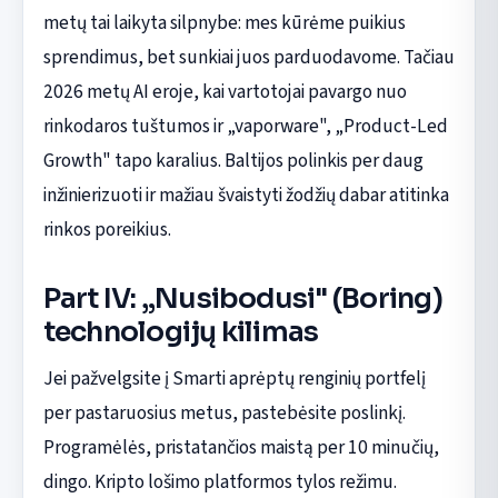
metų tai laikyta silpnybe: mes kūrėme puikius
sprendimus, bet sunkiai juos parduodavome. Tačiau
2026 metų AI eroje, kai vartotojai pavargo nuo
rinkodaros tuštumos ir „vaporware", „Product-Led
Growth" tapo karalius. Baltijos polinkis per daug
inžinierizuoti ir mažiau švaistyti žodžių dabar atitinka
rinkos poreikius.
Part IV: „Nusibodusi" (Boring)
technologijų kilimas
Jei pažvelgsite į Smarti aprėptų renginių portfelį
per pastaruosius metus, pastebėsite poslinkį.
Programėlės, pristatančios maistą per 10 minučių,
dingo. Kripto lošimo platformos tylos režimu.