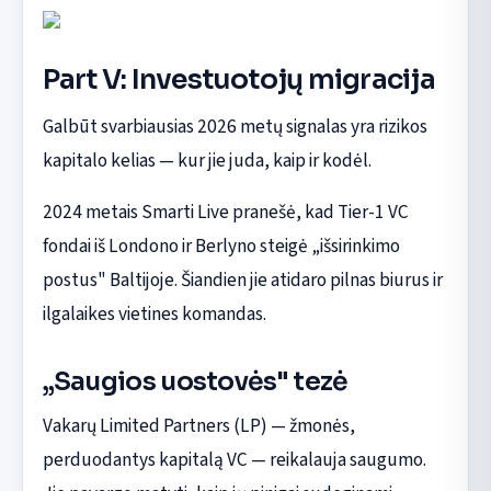
Part V: Investuotojų migracija
Galbūt svarbiausias 2026 metų signalas yra rizikos
kapitalo kelias — kur jie juda, kaip ir kodėl.
2024 metais Smarti Live pranešė, kad Tier-1 VC
fondai iš Londono ir Berlyno steigė „išsirinkimo
postus" Baltijoje. Šiandien jie atidaro pilnas biurus ir
ilgalaikes vietines komandas.
„Saugios uostovės" tezė
Vakarų Limited Partners (LP) — žmonės,
perduodantys kapitalą VC — reikalauja saugumo.