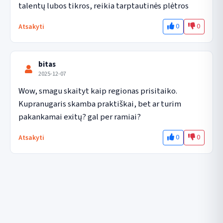
talentų lubos tikros, reikia tarptautinės plėtros
0
0
Atsakyti
bitas
2025-12-07
Wow, smagu skaityt kaip regionas prisitaiko. 
Kupranugaris skamba praktiškai, bet ar turim 
pakankamai exitų? gal per ramiai?
0
0
Atsakyti