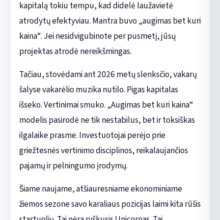
kapitalą tokiu tempu, kad didelė laužavietė
atrodytų efektyviau. Mantra buvo „augimas bet kuri
kaina“. Jei nesidvigubinote per pusmetį, jūsų
projektas atrodė nereikšmingas.
Tačiau, stovėdami ant 2026 metų slenksčio, vakarų
šalyse vakarėlio muzika nutilo. Pigas kapitalas
išseko. Vertinimai smuko. „Augimas bet kuri kaina“
modelis pasirodė ne tik nestabilus, bet ir toksiškas
ilgalaike prasme. Investuotojai perėjo prie
griežtesnės vertinimo disciplinos, reikalaujančios
pajamų ir pelningumo įrodymų.
Šiame naujame, atšiauresniame ekonominiame
žiemos sezone savo karaliaus pozicijas laimi kita rūšis
startuolių. Tai nėra ryškusis Unicornas. Tai