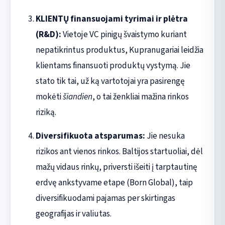
KLIENTŲ finansuojami tyrimai ir plėtra
(R&D):
Vietoje VC pinigų švaistymo kuriant
nepatikrintus produktus, Kupranugariai leidžia
klientams finansuoti produktų vystymą. Jie
stato tik tai, už ką vartotojai yra pasirengę
mokėti
šiandien
, o tai ženkliai mažina rinkos
riziką.
Diversifikuota atsparumas:
Jie nesuka
rizikos ant vienos rinkos. Baltijos startuoliai, dėl
mažų vidaus rinkų, priversti išeiti į tarptautinę
erdvę ankstyvame etape (Born Global), taip
diversifikuodami pajamas per skirtingas
geografijas ir valiutas.