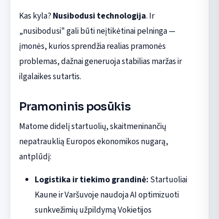
Kas kyla?
Nusibodusi technologija
. Ir
„nusibodusi" gali būti neįtikėtinai pelninga —
įmonės, kurios sprendžia realias pramonės
problemas, dažnai generuoja stabilias maržas ir
ilgalaikes sutartis.
Pramoninis posūkis
Matome didelį startuolių, skaitmeninančių
nepatrauklią Europos ekonomikos nugarą,
antplūdį:
Logistika ir tiekimo grandinė:
Startuoliai
Kaune ir Varšuvoje naudoja AI optimizuoti
sunkvežimių užpildymą Vokietijos