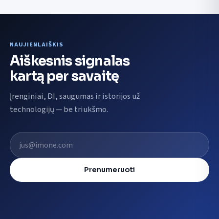
NAUJIENLAIŠKIS
Aiškesnis signalas
kartą per savaitę
Įrenginiai, DI, saugumas ir istorijos už
technologijų — be triukšmo.
El. pašto adresas
Prenumeruoti