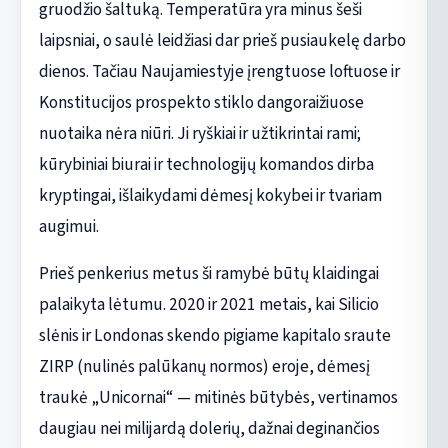
gruodžio šaltuką. Temperatūra yra minus šeši
laipsniai, o saulė leidžiasi dar prieš pusiaukelę darbo
dienos. Tačiau Naujamiestyje įrengtuose loftuose ir
Konstitucijos prospekto stiklo dangoraižiuose
nuotaika nėra niūri. Ji ryškiai ir užtikrintai rami;
kūrybiniai biurai ir technologijų komandos dirba
kryptingai, išlaikydami dėmesį kokybei ir tvariam
augimui.
Prieš penkerius metus ši ramybė būtų klaidingai
palaikyta lėtumu. 2020 ir 2021 metais, kai Silicio
slėnis ir Londonas skendo pigiame kapitalo sraute
ZIRP (nulinės palūkanų normos) eroje, dėmesį
traukė „Unicornai“ — mitinės būtybės, vertinamos
daugiau nei milijardą dolerių, dažnai deginančios