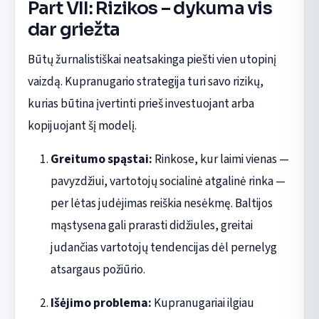
Part VII: Rizikos – dykuma vis
dar griežta
Būtų žurnalistiškai neatsakinga piešti vien utopinį
vaizdą. Kupranugario strategija turi savo rizikų,
kurias būtina įvertinti prieš investuojant arba
kopijuojant šį modelį.
Greitumo spąstai:
Rinkose, kur laimi vienas —
pavyzdžiui, vartotojų socialinė atgalinė rinka —
per lėtas judėjimas reiškia nesėkmę. Baltijos
mąstysena gali prarasti didžiules, greitai
judančias vartotojų tendencijas dėl pernelyg
atsargaus požiūrio.
Išėjimo problema:
Kupranugariai ilgiau