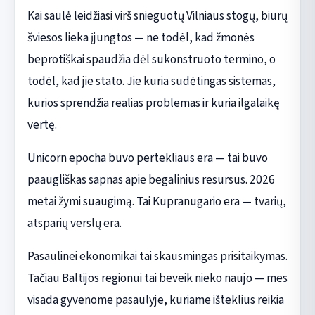
Kai saulė leidžiasi virš snieguotų Vilniaus stogų, biurų
šviesos lieka įjungtos — ne todėl, kad žmonės
beprotiškai spaudžia dėl sukonstruoto termino, o
todėl, kad jie stato. Jie kuria sudėtingas sistemas,
kurios sprendžia realias problemas ir kuria ilgalaikę
vertę.
Unicorn epocha buvo pertekliaus era — tai buvo
paaugliškas sapnas apie begalinius resursus. 2026
metai žymi suaugimą. Tai Kupranugario era — tvarių,
atsparių verslų era.
Pasaulinei ekonomikai tai skausmingas prisitaikymas.
Tačiau Baltijos regionui tai beveik nieko naujo — mes
visada gyvenome pasaulyje, kuriame išteklius reikia