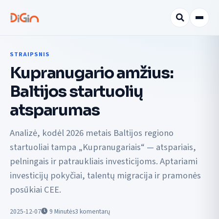
STRAIPSNIS
Kupranugario amžius:
Baltijos startuolių
atsparumas
Analizė, kodėl 2026 metais Baltijos regiono
startuoliai tampa „Kupranugariais“ — atspariais,
pelningais ir patraukliais investicijoms. Aptariami
investicijų pokyčiai, talentų migracija ir pramonės
posūkiai CEE.
2025-12-07
9
Minutės
3 komentarų