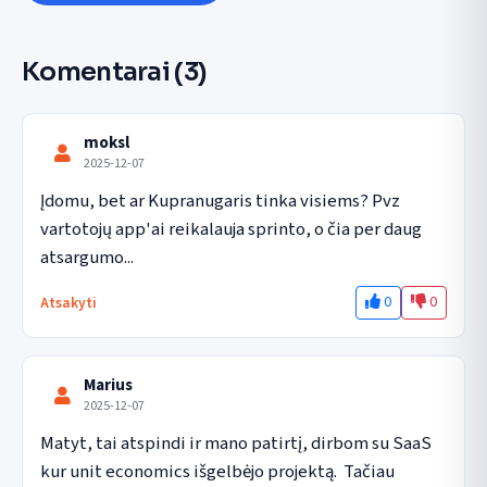
Komentarai
(3)
moksl
2025-12-07
Įdomu, bet ar Kupranugaris tinka visiems? Pvz 
vartotojų app'ai reikalauja sprinto, o čia per daug 
atsargumo...
0
0
Atsakyti
Marius
2025-12-07
Matyt, tai atspindi ir mano patirtį, dirbom su SaaS 
kur unit economics išgelbėjo projektą.  Tačiau 