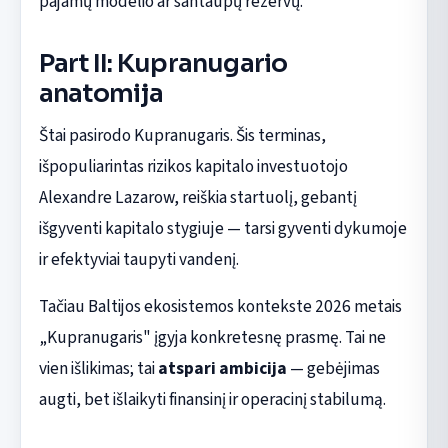
pajamų modelio ar santaupų rezervų.
Part II: Kupranugario
anatomija
Štai pasirodo Kupranugaris. Šis terminas,
išpopuliarintas rizikos kapitalo investuotojo
Alexandre Lazarow, reiškia startuolį, gebantį
išgyventi kapitalo stygiuje — tarsi gyventi dykumoje
ir efektyviai taupyti vandenį.
Tačiau Baltijos ekosistemos kontekste 2026 metais
„Kupranugaris" įgyja konkretesnę prasmę. Tai ne
vien išlikimas; tai
atspari ambicija
— gebėjimas
augti, bet išlaikyti finansinį ir operacinį stabilumą.