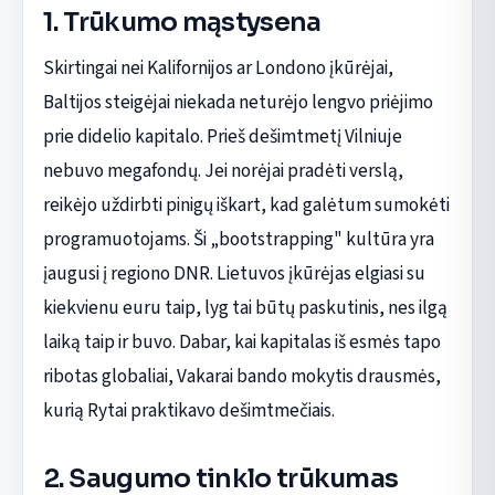
1. Trūkumo mąstysena
Skirtingai nei Kalifornijos ar Londono įkūrėjai,
Baltijos steigėjai niekada neturėjo lengvo priėjimo
prie didelio kapitalo. Prieš dešimtmetį Vilniuje
nebuvo megafondų. Jei norėjai pradėti verslą,
reikėjo uždirbti pinigų iškart, kad galėtum sumokėti
programuotojams. Ši „bootstrapping" kultūra yra
įaugusi į regiono DNR. Lietuvos įkūrėjas elgiasi su
kiekvienu euru taip, lyg tai būtų paskutinis, nes ilgą
laiką taip ir buvo. Dabar, kai kapitalas iš esmės tapo
ribotas globaliai, Vakarai bando mokytis drausmės,
kurią Rytai praktikavo dešimtmečiais.
2. Saugumo tinklo trūkumas