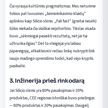
Čia vyrauja kultūrinis pragmatizmas. Mes neturime
tokios pat luxusinės „šeimininkavimo klaidų"
aplinkos kaip Silicio slėnis. „Fail fast" (greitai nesėk)
šūkis niekada čia visiškai neįsitvirtino. Tikslas visada
buvo „sėkmingai pasiekti rezultatą, net jei tai
užtrunka ilgiau". Dėl to steigėjai yra labiau
įsipareigoję, atkaklesni ir rečiau linkę nukrypti link
naujo madingo sprendimo todėl, kad vėjo kryptis
pasikeitė.
3. Inžinerija prieš rinkodarą
Jei Silicio slėnis yra 80% pasakojimas ir 20%
produktas, CEE regionas istoriškai buvo priešingas
— 80% produktas ir 20% pasakojimas. Daugelį