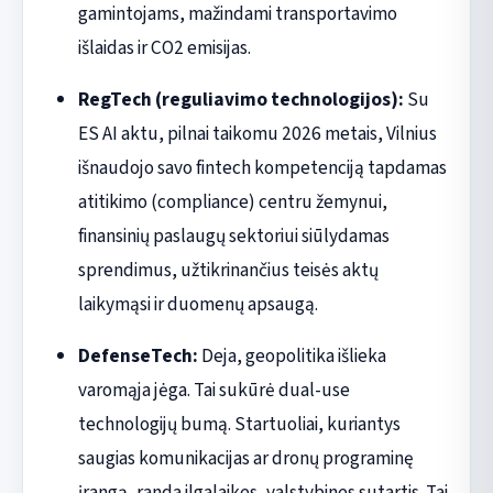
gamintojams, mažindami transportavimo
išlaidas ir CO2 emisijas.
RegTech (reguliavimo technologijos):
Su
ES AI aktu, pilnai taikomu 2026 metais, Vilnius
išnaudojo savo fintech kompetenciją tapdamas
atitikimo (compliance) centru žemynui,
finansinių paslaugų sektoriui siūlydamas
sprendimus, užtikrinančius teisės aktų
laikymąsi ir duomenų apsaugą.
DefenseTech:
Deja, geopolitika išlieka
varomąja jėga. Tai sukūrė dual-use
technologijų bumą. Startuoliai, kuriantys
saugias komunikacijas ar dronų programinę
įrangą, randa ilgalaikes, valstybines sutartis. Tai