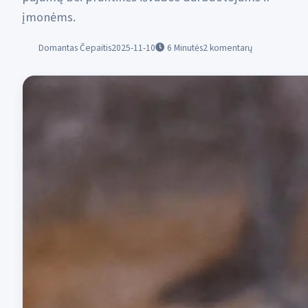
įmonėms.
Domantas Čepaitis
2025-11-10
6
Minutės
2 komentarų