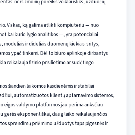
tas: nors žmonių poreikis veiklai išliks, užduočių
nio. Viskas, ką galima atlikti kompiuteriu — nuo
 kai kurio lygio analitikos —, yra potencialiai
modeliais ir dideliais duomenų kiekiais: sritys,
mos ypač tinkami. Dėl to biuro aplinkoje dirbantys
ikla reikalauja fizinio prisilietimo ar sudėtingo
ios šiandien laikomos kasdienėmis ir stabiliai
zdžiui, automatizuotos klientų aptarnavimo sistemos,
rbo eigos valdymo platformos jau perima anksčiau
u gerės eksponentiškai, daug laiko reikalaujančios
tos sprendimų priėmimo užduotys taps pigesnės ir