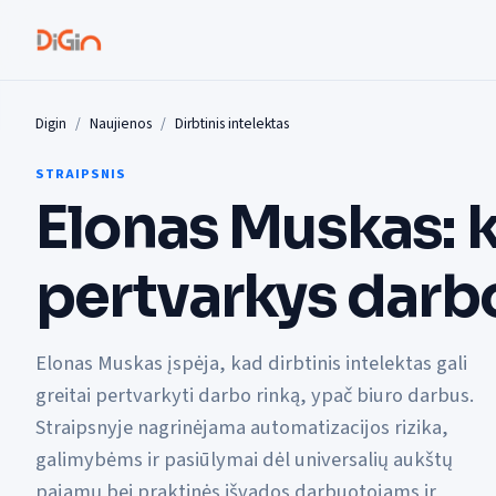
Digin
Naujienos
Dirbtinis intelektas
STRAIPSNIS
Elonas Muskas: k
pertvarkys darbo
Elonas Muskas įspėja, kad dirbtinis intelektas gali
greitai pertvarkyti darbo rinką, ypač biuro darbus.
Straipsnyje nagrinėjama automatizacijos rizika,
galimybėms ir pasiūlymai dėl universalių aukštų
pajamų bei praktinės išvados darbuotojams ir