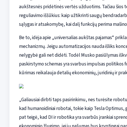
aukštesnės pridėtinės vertės užduotims. Tačiau šios t
reguliavimo iššūkius: kaip užtikrinti saugų bendradarb
sąlygas ir atsakomybę, kai dalį funkcijų perima mašino
Be to, idėja apie „universalias aukštas pajamas“ pri
mechanizmų. Jeigu automatizacijos nauda išliks konce
nelygybė gali net didėti. Todėl Musko pasiūlymas iškv
paskirstymo schemas yra svarbus impulsas politikos 
kūrimas reikalauja detalių ekonominių, juridinių ir pra
„Galiausiai dirbti taps pasirinkimu, nes turėsite robo
kad humanoidiniai robotai, tokie kaip Tesla Optimus, g
pat teigė, kad DI ir robotika yra svarbūs įrankiai spre
ekonominio žlugimo, jei jų našumas bus kryptingai pana