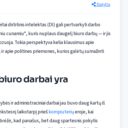
Dalytis
itai dirbtinis intelektas (DI) gali pertvarkyti darbo
niu cunamiu“, kuris nuplaus daugelį biuro darbų — ir jis
ozuoja. Tokia perspektyva kelia klausimus apie
ir apie politines priemones, kurios galėtų sumažinti
iuro darbai yra
ės ir administraciniai darbai jau buvo daug kartų iš
nkstesnį laikotarpį prieš
kompiuterių
eroje, kai
abrėžė, kad panašus, bet daug spartesnis pokytis