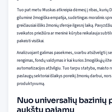
Tuo pat metu Muskas atkreipia dėmesį į ribas, kurių DI 
giluminė žmogiška empatija, sudėtingas moralinis spre
greičiausiai išliks žmonių sferoje ilgesnį laiką. Pavyzdži
sveikatos priežiūra ar meninė kūryba reikalauja subti
pakeisti visiškai.
Analizuojant galimas pasekmes, svarbu atsižvelgti į s
rengimas, fondų valdymas ir kai kurios žmogiškųjų ištek
automatizacijos atžvilgiu. Tuo tarpu statyba, maisto 
paslaugų sektoriai išlaikys poreikį žmonių darbui, nors 
produktyvumą.
Nuo universalių bazinių 
aukštų pajamų