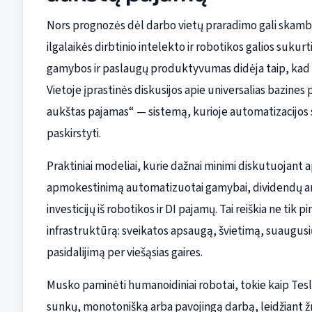
Nors prognozės dėl darbo vietų praradimo gali skambė
ilgalaikės dirbtinio intelekto ir robotikos galios sukurt
gamybos ir paslaugų produktyvumas didėja taip, kad 
Vietoje įprastinės diskusijos apie universalias bazines
aukštas pajamas“ — sistemą, kurioje automatizacijos s
paskirstyti.
Praktiniai modeliai, kurie dažnai minimi diskutuojant
apmokestinimą automatizuotai gamybai, dividendų ar
investicijų iš robotikos ir DI pajamų. Tai reiškia ne tik
infrastruktūrą: sveikatos apsaugą, švietimą, suaugusi
pasidalijimą per viešąsias gaires.
Musko paminėti humanoidiniai robotai, tokie kaip Tesla Op
sunkų, monotonišką arba pavojingą darbą, leidžiant žmo