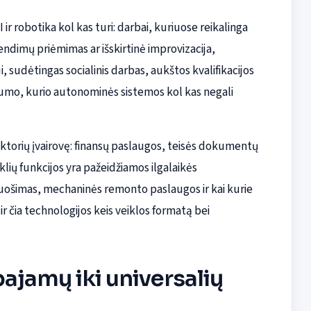
ir robotika kol kas turi: darbai, kuriuose reikalinga
ndimų priėmimas ar išskirtinė improvizacija,
ui, sudėtingas socialinis darbas, aukštos kvalifikacijos
lumo, kurio autonominės sistemos kol kas negali
ektorių įvairovę: finansų paslaugos, teisės dokumentų
lių funkcijos yra pažeidžiamos ilgalaikės
ruošimas, mechaninės remonto paslaugos ir kai kurie
ir čia technologijos keis veiklos formatą bei
pajamų iki universalių