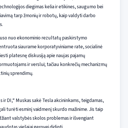
echnologijos diegimas kelia ir etikines, saugumo bei
iavimą tarp žmonių ir robotų, kaip valdyti darbo
s.
klauso nuo ekonominio rezultatų paskirstymo
ntruota siaurame korporatyviniame rate, socialinė
iesti platesnę diskusiją apie naujas pajamų
formuotojams ir verslui; tačiau konkrečių mechanizmų
ktinių sprendimų.
tus ir DI,“ Muskas sakė Tesla akcininkams, teigdamas,
ali turėti esminį vaidmenį skurdo mažinime. Jis taip
ndžiant valstybės skolos problemas ir išvengiant
udotas viešajai gerovei didinti.