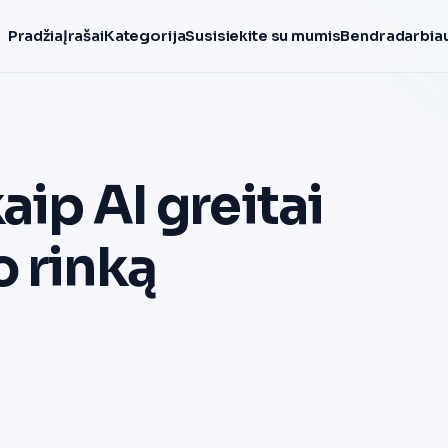
Pradžia
Įrašai
Kategorija
Susisiekite su mumis
Bendradarbiau
aip AI greitai
 rinką