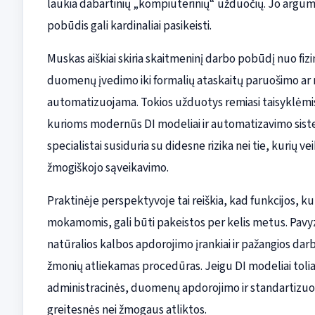
laukia dabartinių „kompiuterinių“ užduočių. Jo argumen
pobūdis gali kardinaliai pasikeisti.
Muskas aiškiai skiria skaitmeninį darbo pobūdį nuo fizi
duomenų įvedimo iki formalių ataskaitų paruošimo ar net
automatizuojama. Tokios užduotys remiasi taisyklėmis, 
kurioms modernūs DI modeliai ir automatizavimo siste
specialistai susiduria su didesne rizika nei tie, kurių ve
žmogiškojo sąveikavimo.
Praktinėje perspektyvoje tai reiškia, kad funkcijos, kur
mokamomis, gali būti pakeistos per kelis metus. Pavy
natūralios kalbos apdorojimo įrankiai ir pažangios da
žmonių atliekamas procedūras. Jeigu DI modeliai tolia
administracinės, duomenų apdorojimo ir standartizuo
greitesnės nei žmogaus atliktos.