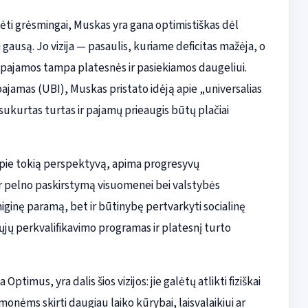
ti grėsmingai, Muskas yra gana optimistiškas dėl
i gausą. Jo vizija — pasaulis, kuriame deficitas mažėja, o
pajamos tampa platesnės ir pasiekiamos daugeliui.
 pajamas (UBI), Muskas pristato idėją apie „universalias
ukurtas turtas ir pajamų prieaugis būtų plačiai
 apie tokią perspektyvą, apima progresyvų
 pelno paskirstymą visuomenei bei valstybės
 piniginę paramą, bet ir būtinybę pertvarkyti socialinę
ųjų perkvalifikavimo programas ir platesnį turto
timus, yra dalis šios vizijos: jie galėtų atlikti fiziškai
nėms skirti daugiau laiko kūrybai, laisvalaikiui ar