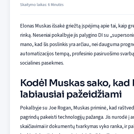
Skaitymo laikas: 6 Minutės
Elonas Muskas išsakė griežtą įspėjimą apie tai, kaip gre
rinką. Neseniai pokalbyje jis palygino DI su „supersoni
mano, kad šis poslinkis yra arčiau, nei dauguma progn
automatizacijos tempą, profesinio pasiruošimo svarbą 
socialines pasekmes.
Kodėl Muskas sako, kad b
labiausiai pažeidžiami
Pokalbyje su Joe Rogan, Muskas priminė, kad raštvedyb
pagrindų pakeisti technologijų pažanga. Jis nurodė į a
skaičiavimai ir dokumentų tvarkymas vyko ranka, ir p