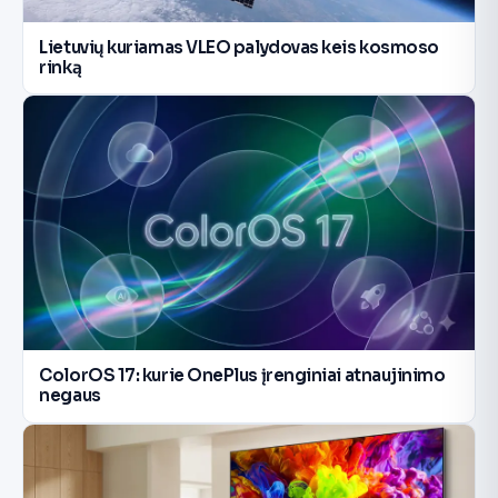
Lietuvių kuriamas VLEO palydovas keis kosmoso
rinką
ColorOS 17: kurie OnePlus įrenginiai atnaujinimo
negaus