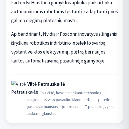
kad erdvi Hiustono gamyklos aplinka puikiai tinka
autonominiams robotams testuoti ir adaptuoti prieš
galimą diegimą platesniu mastu.
Apibendrinant, Nvidia ir Foxconn inovatyvus žingsnis
išryškina robotikos ir dirbtinio intelekto svarbą
vystant veiklos efektyvumą, plėtrą bei naujos
kartos automatizavimą pasaulinėje gamyboje.
Viltė Petrauskaitė
Sveiki! Esu Viltė, kasdien sekanti technologijų
naujienas iš viso pasaulio. Mano darbas – pateikti
jums svarbiausius ir įdomiausius IT pasaulio įvykius
aiškiai ir glaustai.