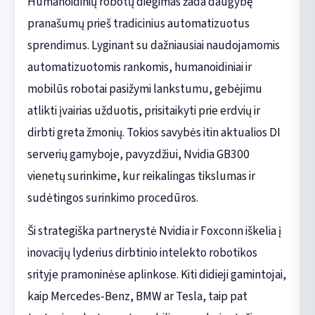
Humanoidinių robotų diegimas žada daugybę
pranašumų prieš tradicinius automatizuotus
sprendimus. Lyginant su dažniausiai naudojamomis
automatizuotomis rankomis, humanoidiniai ir
mobilūs robotai pasižymi lankstumu, gebėjimu
atlikti įvairias užduotis, prisitaikyti prie erdvių ir
dirbti greta žmonių. Tokios savybės itin aktualios DI
serverių gamyboje, pavyzdžiui, Nvidia GB300
vienetų surinkime, kur reikalingas tikslumas ir
sudėtingos surinkimo procedūros.
Ši strategiška partnerystė Nvidia ir Foxconn iškelia į
inovacijų lyderius dirbtinio intelekto robotikos
srityje pramoninėse aplinkose. Kiti didieji gamintojai,
kaip Mercedes-Benz, BMW ar Tesla, taip pat