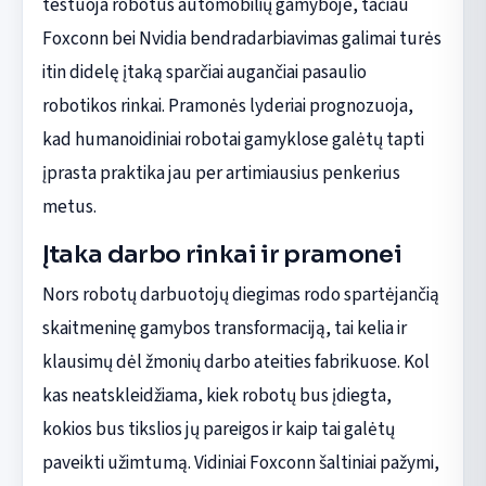
testuoja robotus automobilių gamyboje, tačiau
Foxconn bei Nvidia bendradarbiavimas galimai turės
itin didelę įtaką sparčiai augančiai pasaulio
robotikos rinkai. Pramonės lyderiai prognozuoja,
kad humanoidiniai robotai gamyklose galėtų tapti
įprasta praktika jau per artimiausius penkerius
metus.
Įtaka darbo rinkai ir pramonei
Nors robotų darbuotojų diegimas rodo spartėjančią
skaitmeninę gamybos transformaciją, tai kelia ir
klausimų dėl žmonių darbo ateities fabrikuose. Kol
kas neatskleidžiama, kiek robotų bus įdiegta,
kokios bus tikslios jų pareigos ir kaip tai galėtų
paveikti užimtumą. Vidiniai Foxconn šaltiniai pažymi,