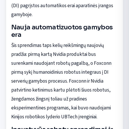
(DI) pagrįstos automatikos erai aparatinės įrangos
gamyboje.
Nauja automatizuotos gamybos
era
Šis sprendimas taps kelių reikšmingų naujovių
pradžia: pirmą kartą Nvidia produktai bus
surenkami naudojant robotų pagalbą, o Foxconn
pirmą sykį humanoidinius robotus integraus į DI
serverių gamybos procesus. Foxconn ir Nvidia
patvirtino ketinimus kartu plėtoti šiuos robotus,
žengdamos žingsnį toliau už pradines
eksperimentines programas, kai buvo naudojami
Kinijos robotikos lyderio UBTech įrenginiai.