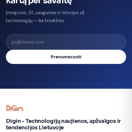
kartą per savaitę
Įrenginiai, DI, saugumas ir istorijos už
technologijų — be triukšmo.
El. pašto adresas
Prenumeruoti
Digin - Technologijų naujienos, apžvalgos ir
tendencijos Lietuvoje