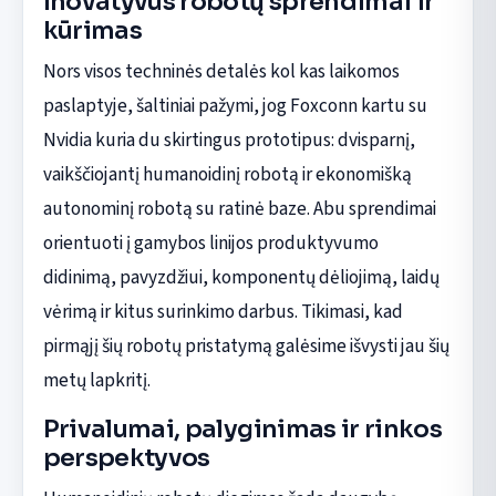
Inovatyvūs robotų sprendimai ir
kūrimas
Nors visos techninės detalės kol kas laikomos
paslaptyje, šaltiniai pažymi, jog Foxconn kartu su
Nvidia kuria du skirtingus prototipus: dvisparnį,
vaikščiojantį humanoidinį robotą ir ekonomišką
autonominį robotą su ratinė baze. Abu sprendimai
orientuoti į gamybos linijos produktyvumo
didinimą, pavyzdžiui, komponentų dėliojimą, laidų
vėrimą ir kitus surinkimo darbus. Tikimasi, kad
pirmąjį šių robotų pristatymą galėsime išvysti jau šių
metų lapkritį.
Privalumai, palyginimas ir rinkos
perspektyvos