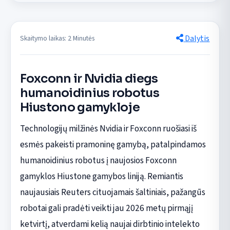
Dalytis
Skaitymo laikas: 2 Minutės
Foxconn ir Nvidia diegs
humanoidinius robotus
Hiustono gamykloje
Technologijų milžinės Nvidia ir Foxconn ruošiasi iš
esmės pakeisti pramoninę gamybą, patalpindamos
humanoidinius robotus į naujosios Foxconn
gamyklos Hiustone gamybos liniją. Remiantis
naujausiais Reuters cituojamais šaltiniais, pažangūs
robotai gali pradėti veikti jau 2026 metų pirmąjį
ketvirtį, atverdami kelią naujai dirbtinio intelekto