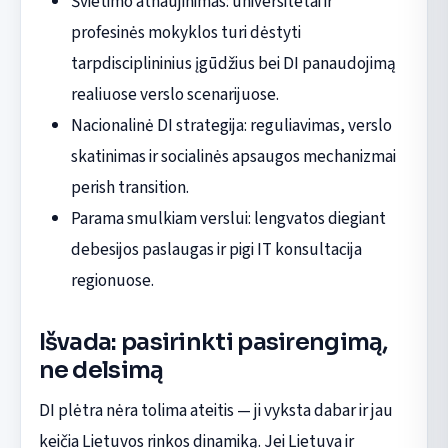
Švietimo atnaujinimas: universitetai ir
profesinės mokyklos turi dėstyti
tarpdisciplininius įgūdžius bei DI panaudojimą
realiuose verslo scenarijuose.
Nacionalinė DI strategija: reguliavimas, verslo
skatinimas ir socialinės apsaugos mechanizmai
perish transition.
Parama smulkiam verslui: lengvatos diegiant
debesijos paslaugas ir pigi IT konsultacija
regionuose.
Išvada: pasirinkti pasirengimą,
ne delsimą
DI plėtra nėra tolima ateitis — ji vyksta dabar ir jau
keičia Lietuvos rinkos dinamiką. Jei Lietuva ir