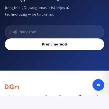
Įrenginiai, DI, saugumas ir istorijos už
technologijų — be triukšmo.
El. pašto adresas
Prenumeruoti
Digin - Technologijų naujienos, apžvalgos ir
tendencijos Lietuvoje