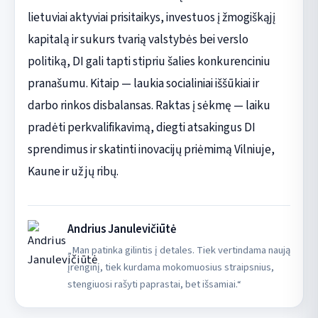
lietuviai aktyviai prisitaikys, investuos į žmogiškąjį
kapitalą ir sukurs tvarią valstybės bei verslo
politiką, DI gali tapti stipriu šalies konkurenciniu
pranašumu. Kitaip — laukia socialiniai iššūkiai ir
darbo rinkos disbalansas. Raktas į sėkmę — laiku
pradėti perkvalifikavimą, diegti atsakingus DI
sprendimus ir skatinti inovacijų priėmimą Vilniuje,
Kaune ir už jų ribų.
Andrius Janulevičiūtė
„Man patinka gilintis į detales. Tiek vertindama naują
įrenginį, tiek kurdama mokomuosius straipsnius,
stengiuosi rašyti paprastai, bet išsamiai.“