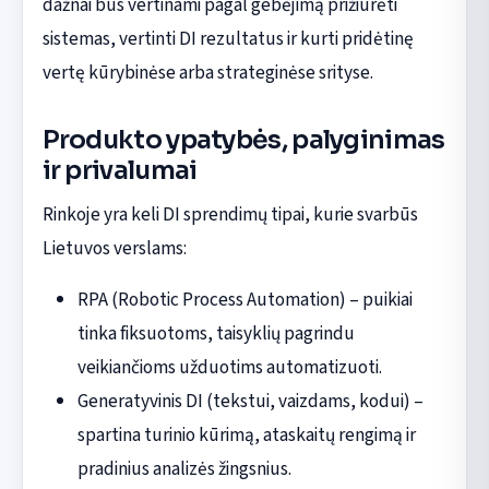
dažnai bus vertinami pagal gebėjimą prižiūrėti
sistemas, vertinti DI rezultatus ir kurti pridėtinę
vertę kūrybinėse arba strateginėse srityse.
Produkto ypatybės, palyginimas
ir privalumai
Rinkoje yra keli DI sprendimų tipai, kurie svarbūs
Lietuvos verslams:
RPA (Robotic Process Automation) – puikiai
tinka fiksuotoms, taisyklių pagrindu
veikiančioms užduotims automatizuoti.
Generatyvinis DI (tekstui, vaizdams, kodui) –
spartina turinio kūrimą, ataskaitų rengimą ir
pradinius analizės žingsnius.