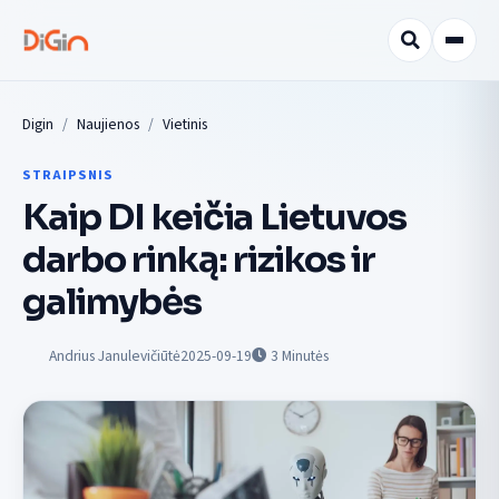
Digin
Naujienos
Vietinis
STRAIPSNIS
Kaip DI keičia Lietuvos
darbo rinką: rizikos ir
galimybės
Andrius Janulevičiūtė
2025-09-19
3
Minutės