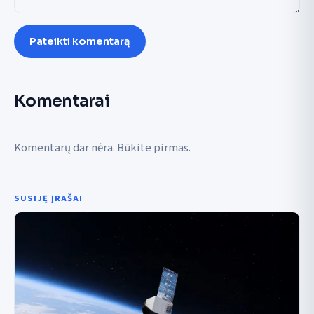
Pateikti komentarą
Komentarai
Komentarų dar nėra. Būkite pirmas.
SUSIJĘ ĮRAŠAI