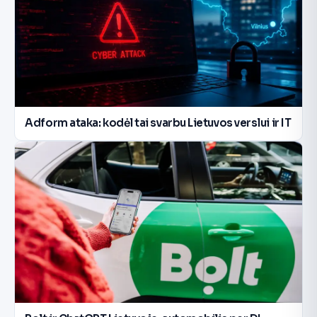
Adform ataka: kodėl tai svarbu Lietuvos verslui ir IT