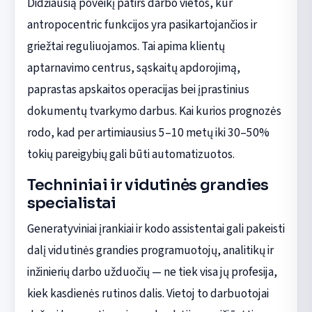
Didžiausią poveikį patirs darbo vietos, kur
antropocentric funkcijos yra pasikartojančios ir
griežtai reguliuojamos. Tai apima klientų
aptarnavimo centrus, sąskaitų apdorojimą,
paprastas apskaitos operacijas bei įprastinius
dokumentų tvarkymo darbus. Kai kurios prognozės
rodo, kad per artimiausius 5–10 metų iki 30–50%
tokių pareigybių gali būti automatizuotos.
Techniniai ir vidutinės grandies
specialistai
Generatyviniai įrankiai ir kodo assistentai gali pakeisti
dalį vidutinės grandies programuotojų, analitikų ir
inžinierių darbo užduočių — ne tiek visa jų profesija,
kiek kasdienės rutinos dalis. Vietoj to darbuotojai