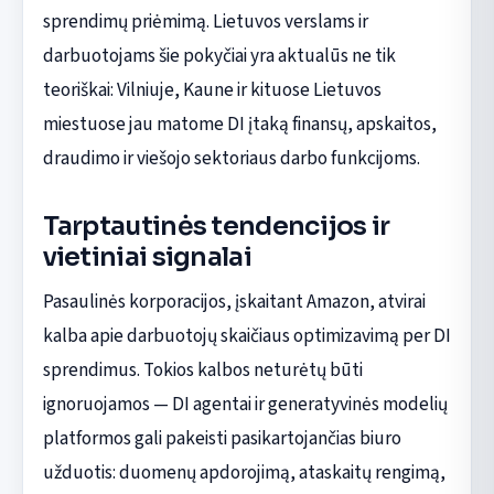
sprendimų priėmimą. Lietuvos verslams ir
darbuotojams šie pokyčiai yra aktualūs ne tik
teoriškai: Vilniuje, Kaune ir kituose Lietuvos
miestuose jau matome DI įtaką finansų, apskaitos,
draudimo ir viešojo sektoriaus darbo funkcijoms.
Tarptautinės tendencijos ir
vietiniai signalai
Pasaulinės korporacijos, įskaitant Amazon, atvirai
kalba apie darbuotojų skaičiaus optimizavimą per DI
sprendimus. Tokios kalbos neturėtų būti
ignoruojamos — DI agentai ir generatyvinės modelių
platformos gali pakeisti pasikartojančias biuro
užduotis: duomenų apdorojimą, ataskaitų rengimą,