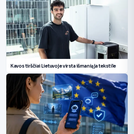
Kavos tirščiai Lietuvoje virsta išmaniąja tekstile