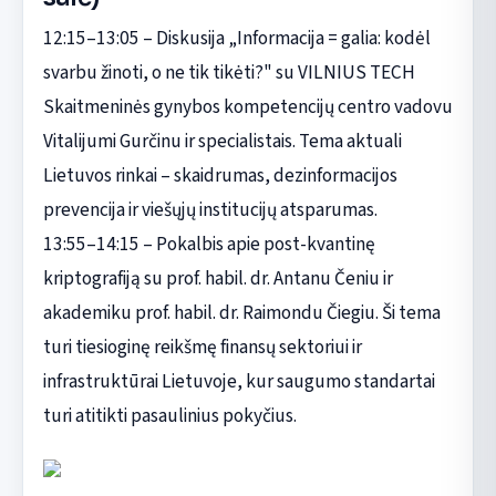
12:15–13:05 – Diskusija „Informacija = galia: kodėl
svarbu žinoti, o ne tik tikėti?" su VILNIUS TECH
Skaitmeninės gynybos kompetencijų centro vadovu
Vitalijumi Gurčinu ir specialistais. Tema aktuali
Lietuvos rinkai – skaidrumas, dezinformacijos
prevencija ir viešųjų institucijų atsparumas.
13:55–14:15 – Pokalbis apie post-kvantinę
kriptografiją su prof. habil. dr. Antanu Čeniu ir
akademiku prof. habil. dr. Raimondu Čiegiu. Ši tema
turi tiesioginę reikšmę finansų sektoriui ir
infrastruktūrai Lietuvoje, kur saugumo standartai
turi atitikti pasaulinius pokyčius.