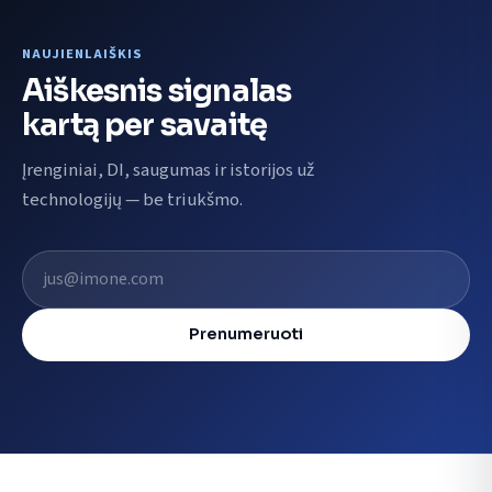
NAUJIENLAIŠKIS
Aiškesnis signalas
kartą per savaitę
Įrenginiai, DI, saugumas ir istorijos už
technologijų — be triukšmo.
El. pašto adresas
Prenumeruoti