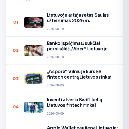
Lietuvoje artėja retas Saulės
užtemimas 2026 m.
01
2026-08-10
Banko įspėjimas: sukčiai
persikėlė į „Viber“ Lietuvoje
02
2026-08-10
„Aspora“ Vilniuje kurs ES
fintech centrą Lietuvos rinkai
03
2026-08-09
Inventi atveria Swift kelią
Lietuvos fintech rinkai
04
2026-08-09
Apple Wallet naujiena Lietuvoje: