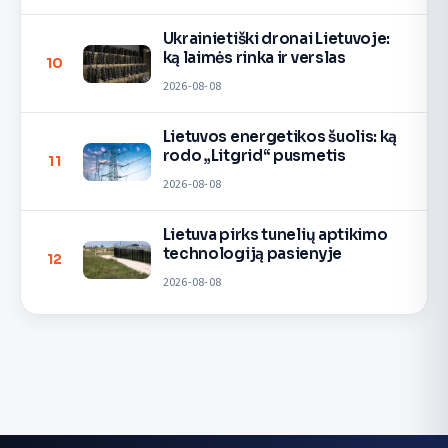
Ukrainietiški dronai Lietuvoje:
ką laimės rinka ir verslas
10
2026-08-08
Lietuvos energetikos šuolis: ką
rodo „Litgrid“ pusmetis
11
2026-08-08
Lietuva pirks tunelių aptikimo
technologiją pasienyje
12
2026-08-08