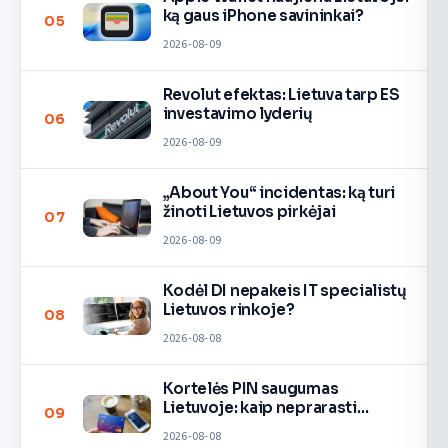
ką gaus iPhone savininkai?
05
2026-08-09
Revolut efektas: Lietuva tarp ES
investavimo lyderių
06
2026-08-09
„About You“ incidentas: ką turi
žinoti Lietuvos pirkėjai
07
2026-08-09
Kodėl DI nepakeis IT specialistų
Lietuvos rinkoje?
08
2026-08-08
Kortelės PIN saugumas
Lietuvoje: kaip neprarasti
09
pinigų
2026-08-08