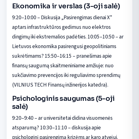
Ekonomika ir verslas (3-oji salė)
9:20–10:00 – Diskusija „Pasirengimas dienai X"
aptars infrastruktūros gedimus nuo elektros
dingimų iki ekstremalios padėties. 10:05–10:50 – ar
Lietuvos ekonomika pasirengusi geopolitiniams
sukrėtimams? 15:50–16:15 – pranešimas apie
finansų saugumą skaitmeniniame amžiuje: nuo
sukčiavimo prevencijos iki reguliavimo sprendimų
(VILNIUS TECH Finansų inžinerijos katedra).
Psichologinis saugumas (5-oji
salė)
9:20–9:40 – ar universitetai didina visuomenės
atsparumą? 10:30–11:10 – diskusija apie
psichologinį pasirengimą krizėms ar karo atvejui.