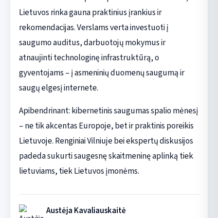
Lietuvos rinka gauna praktinius įrankius ir
rekomendacijas. Verslams verta investuoti į
saugumo auditus, darbuotojų mokymus ir
atnaujinti technologinę infrastruktūrą, o
gyventojams – į asmeninių duomenų saugumą ir
saugų elgesį internete.
Apibendrinant: kibernetinis saugumas spalio mėnesį
– ne tik akcentas Europoje, bet ir praktinis poreikis
Lietuvoje. Renginiai Vilniuje bei ekspertų diskusijos
padeda sukurti saugesnę skaitmeninę aplinką tiek
lietuviams, tiek Lietuvos įmonėms.
Austėja Kavaliauskaitė