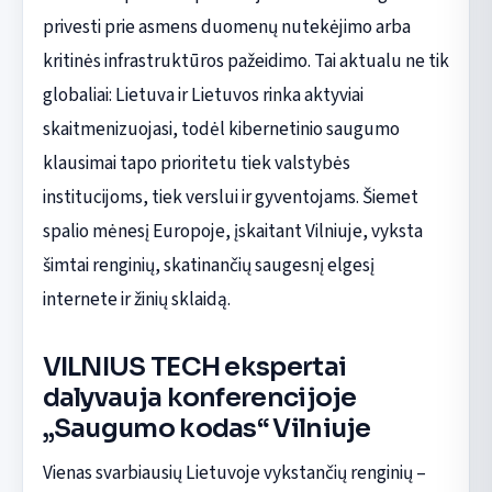
privesti prie asmens duomenų nutekėjimo arba
kritinės infrastruktūros pažeidimo. Tai aktualu ne tik
globaliai: Lietuva ir Lietuvos rinka aktyviai
skaitmenizuojasi, todėl kibernetinio saugumo
klausimai tapo prioritetu tiek valstybės
institucijoms, tiek verslui ir gyventojams. Šiemet
spalio mėnesį Europoje, įskaitant Vilniuje, vyksta
šimtai renginių, skatinančių saugesnį elgesį
internete ir žinių sklaidą.
VILNIUS TECH ekspertai
dalyvauja konferencijoje
„Saugumo kodas“ Vilniuje
Vienas svarbiausių Lietuvoje vykstančių renginių –