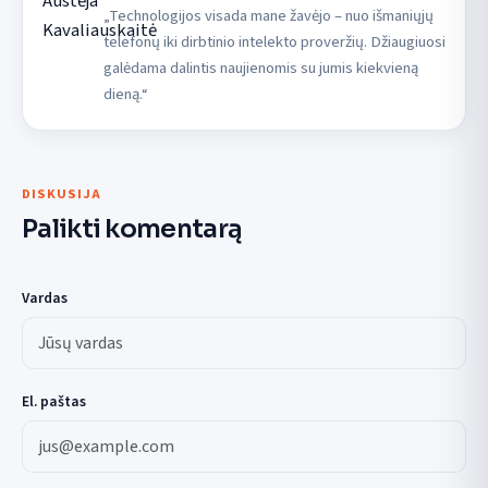
„Technologijos visada mane žavėjo – nuo išmaniųjų
telefonų iki dirbtinio intelekto proveržių. Džiaugiuosi
galėdama dalintis naujienomis su jumis kiekvieną
dieną.“
DISKUSIJA
Palikti komentarą
Vardas
El. paštas