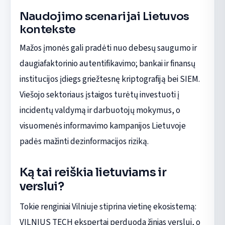
Naudojimo scenarijai Lietuvos
kontekste
Mažos įmonės gali pradėti nuo debesų saugumo ir
daugiafaktorinio autentifikavimo; bankai ir finansų
institucijos įdiegs griežtesnę kriptografiją bei SIEM.
Viešojo sektoriaus įstaigos turėtų investuoti į
incidentų valdymą ir darbuotojų mokymus, o
visuomenės informavimo kampanijos Lietuvoje
padės mažinti dezinformacijos riziką.
Ką tai reiškia lietuviams ir
verslui?
Tokie renginiai Vilniuje stiprina vietinę ekosistemą:
VILNIUS TECH ekspertai perduoda žinias verslui, o