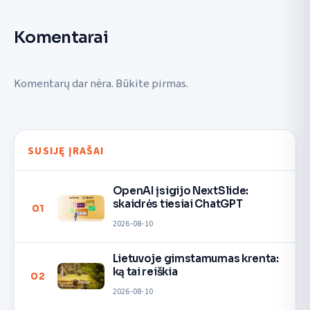
Komentarai
Komentarų dar nėra. Būkite pirmas.
SUSIJĘ ĮRAŠAI
OpenAI įsigijo NextSlide:
skaidrės tiesiai ChatGPT
01
2026-08-10
Lietuvoje gimstamumas krenta:
ką tai reiškia
02
2026-08-10