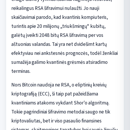
reikalingus RSA šifravimui nulaužti. Jo nauji
skaičiavimai parodo, kad kvantinis kompiuteris,
turintis apie 20 milijonų „triukšmingų“ kubitų,
galėtų įveikti 2048 bitų RSA šifravimą per vos
aštuonias valandas. Tai yra net dvidešimt kartų
efektyviau nei ankstesnės prognozės, todėl ženkliai
sumažėja galimo kvantinės grėsmės atsiradimo
terminas.
Nors Bitcoin naudoja ne RSA, o eliptinių kreivių
kriptografiją (ECC), ši taip pat pažeidžiama
kvantiniams atakoms vykdant Shor'o algoritmą.
Tokie pagrindiniai šifravimo metodai saugo ne tik
kriptovaliutas, bet ir viso pasaulio finansines
sistemas, skaitmenines tapatybes bei saugią žinučių