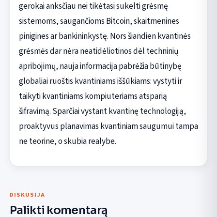
gerokai anksčiau nei tikėtasi sukelti grėsmę
sistemoms, saugančioms Bitcoin, skaitmenines
pinigines ar bankininkystę. Nors šiandien kvantinės
grėsmės dar nėra neatidėliotinos dėl techninių
apribojimų, nauja informacija pabrėžia būtinybę
globaliai ruoštis kvantiniams iššūkiams: vystyti ir
taikyti kvantiniams kompiuteriams atsparią
šifravimą. Sparčiai vystant kvantinę technologiją,
proaktyvus planavimas kvantiniam saugumui tampa
ne teorine, o skubia realybe.
DISKUSIJA
Palikti komentarą