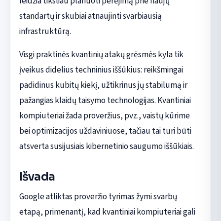
leidžia tiksliau planuoti perėjimą prie naujų
standartų ir skubiai atnaujinti svarbiausią
infrastruktūrą.
Visgi praktinės kvantinių atakų grėsmės kyla tik
įveikus didelius techninius iššūkius: reikšmingai
padidinus kubitų kiekį, užtikrinus jų stabilumą ir
pažangias klaidų taisymo technologijas. Kvantiniai
kompiuteriai žada proveržius, pvz., vaistų kūrime
bei optimizacijos uždaviniuose, tačiau tai turi būti
atsverta susijusiais kibernetinio saugumo iššūkiais.
Išvada
Google atliktas proveržio tyrimas žymi svarbų
etapą, primenantį, kad kvantiniai kompiuteriai gali