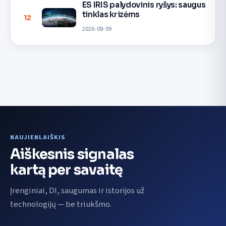
ES IRIS palydovinis ryšys: saugus
tinklas krizėms
12
2026-08-09
NAUJIENLAIŠKIS
Aiškesnis signalas
kartą per savaitę
Įrenginiai, DI, saugumas ir istorijos už
technologijų — be triukšmo.