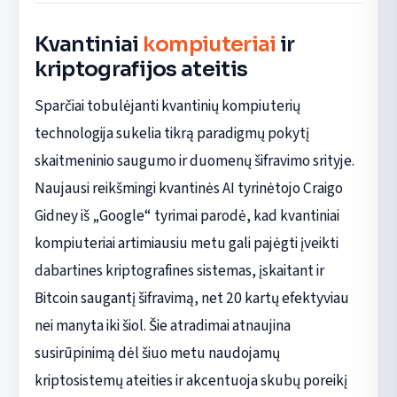
Kvantiniai
kompiuteriai
ir
kriptografijos ateitis
Sparčiai tobulėjanti kvantinių kompiuterių
technologija sukelia tikrą paradigmų pokytį
skaitmeninio saugumo ir duomenų šifravimo srityje.
Naujausi reikšmingi kvantinės AI tyrinėtojo Craigo
Gidney iš „Google“ tyrimai parodė, kad kvantiniai
kompiuteriai artimiausiu metu gali pajėgti įveikti
dabartines kriptografines sistemas, įskaitant ir
Bitcoin saugantį šifravimą, net 20 kartų efektyviau
nei manyta iki šiol. Šie atradimai atnaujina
susirūpinimą dėl šiuo metu naudojamų
kriptosistemų ateities ir akcentuoja skubų poreikį