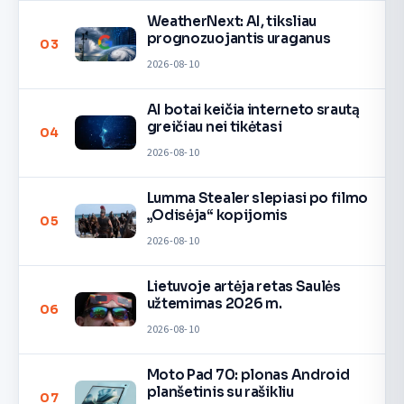
WeatherNext: AI, tiksliau
prognozuojantis uraganus
03
2026-08-10
AI botai keičia interneto srautą
greičiau nei tikėtasi
04
2026-08-10
Lumma Stealer slepiasi po filmo
„Odisėja“ kopijomis
05
2026-08-10
Lietuvoje artėja retas Saulės
užtemimas 2026 m.
06
2026-08-10
Moto Pad 70: plonas Android
planšetinis su rašikliu
07