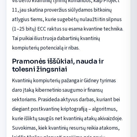
Vis dėlto kvantinių tyrimų komandos, kaip Project
11, jau skatina proveržius siūlydamos bitkoinų
atlygius tiems, kurie sugebėtų nulaužti itin silpnus
(1–25 bitų) ECC raktus su esama kvantine technika.
Tai puikiai iliustruoja dabartinių kvantinių
kompiuterių potencialą ir ribas.
Pramonės iššūkiai, nauda ir
tolesni žingsniai
Kvantinių kompiuterių pažanga ir Gidney tyrimas
daro įtaką kibernetinio saugumo ir finansų
sektoriams. Prasideda aktyvus darbas, kuriant bei
diegiant postkvantinę kriptografiją – algoritmus,
kurie išliktų saugūs net kvantinių atakų akivaizdoje.
Suvokimas, kiek kvantinių resursų reikia atakoms,