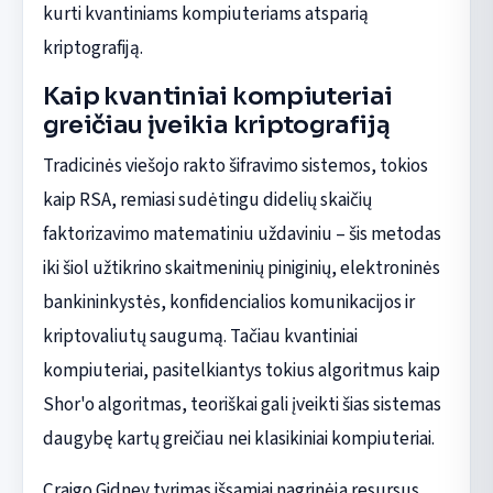
kurti kvantiniams kompiuteriams atsparią
kriptografiją.
Kaip kvantiniai kompiuteriai
greičiau įveikia kriptografiją
Tradicinės viešojo rakto šifravimo sistemos, tokios
kaip RSA, remiasi sudėtingu didelių skaičių
faktorizavimo matematiniu uždaviniu – šis metodas
iki šiol užtikrino skaitmeninių piniginių, elektroninės
bankininkystės, konfidencialios komunikacijos ir
kriptovaliutų saugumą. Tačiau kvantiniai
kompiuteriai, pasitelkiantys tokius algoritmus kaip
Shor'o algoritmas, teoriškai gali įveikti šias sistemas
daugybę kartų greičiau nei klasikiniai kompiuteriai.
Craigo Gidney tyrimas išsamiai nagrinėja resursus,