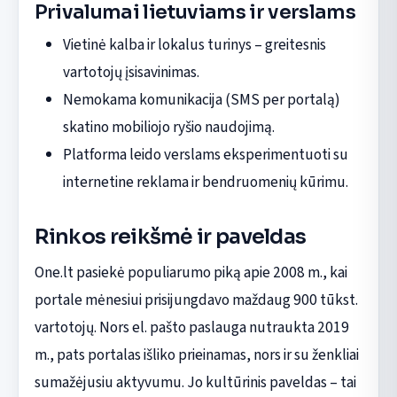
Privalumai lietuviams ir verslams
Vietinė kalba ir lokalus turinys – greitesnis
vartotojų įsisavinimas.
Nemokama komunikacija (SMS per portalą)
skatino mobiliojo ryšio naudojimą.
Platforma leido verslams eksperimentuoti su
internetine reklama ir bendruomenių kūrimu.
Rinkos reikšmė ir paveldas
One.lt pasiekė populiarumo piką apie 2008 m., kai
portale mėnesiui prisijungdavo maždaug 900 tūkst.
vartotojų. Nors el. pašto paslauga nutraukta 2019
m., pats portalas išliko prieinamas, nors ir su ženkliai
sumažėjusiu aktyvumu. Jo kultūrinis paveldas – tai