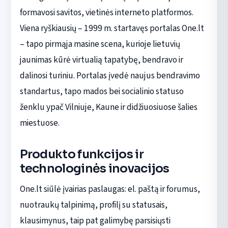
formavosi savitos, vietinės interneto platformos.
Viena ryškiausių – 1999 m. startavęs portalas One.lt
– tapo pirmąja masine scena, kurioje lietuvių
jaunimas kūrė virtualią tapatybę, bendravo ir
dalinosi turiniu. Portalas įvedė naujus bendravimo
standartus, tapo mados bei socialinio statuso
ženklu ypač Vilniuje, Kaune ir didžiuosiuose šalies
miestuose.
Produkto funkcijos ir
technologinės inovacijos
One.lt siūlė įvairias paslaugas: el. paštą ir forumus,
nuotraukų talpinimą, profilį su statusais,
klausimynus, taip pat galimybę parsisiųsti