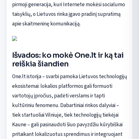
pirmoji generacija, kuri Internete mokėsi socialumo
taisyklių, o Lietuvos rinka įgavo pradinį supratimą
apie skaitmeninę komunikaciją.
Išvados: ko mokė One.lt ir ką tai
reiškia šiandien
One.lt istorija – svarbi pamoka Lietuvos technologijų
ekosistemai: lokalios platformos gali formuoti
vartotojų įpročius, padėti verslams ir tapti
kultūriniu fenomenu. Dabartiniai rinkos dalyviai –
tiek startuoliai Vilniuje, tiek technologijų tiekėjai
Kaune – gali pasinaudoti šiuo pavyzdžiu kūrybiškai
pritaikant lokalizuotus sprendimus ir integruojant