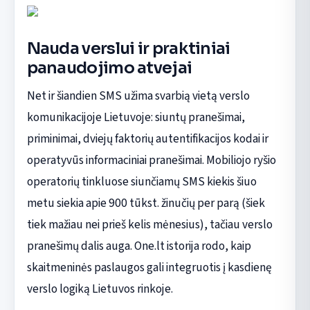
Nauda verslui ir praktiniai
panaudojimo atvejai
Net ir šiandien SMS užima svarbią vietą verslo
komunikacijoje Lietuvoje: siuntų pranešimai,
priminimai, dviejų faktorių autentifikacijos kodai ir
operatyvūs informaciniai pranešimai. Mobiliojo ryšio
operatorių tinkluose siunčiamų SMS kiekis šiuo
metu siekia apie 900 tūkst. žinučių per parą (šiek
tiek mažiau nei prieš kelis mėnesius), tačiau verslo
pranešimų dalis auga. One.lt istorija rodo, kaip
skaitmeninės paslaugos gali integruotis į kasdienę
verslo logiką Lietuvos rinkoje.