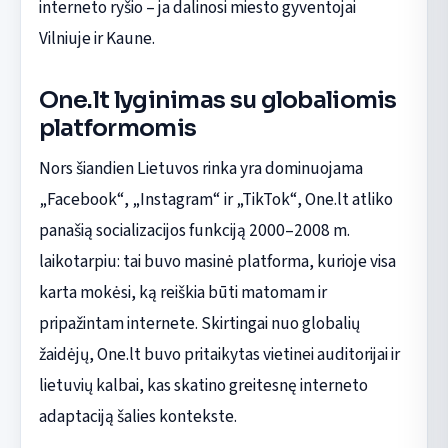
interneto ryšio – ja dalinosi miesto gyventojai
Vilniuje ir Kaune.
One.lt lyginimas su globaliomis
platformomis
Nors šiandien Lietuvos rinka yra dominuojama
„Facebook“, „Instagram“ ir „TikTok“, One.lt atliko
panašią socializacijos funkciją 2000–2008 m.
laikotarpiu: tai buvo masinė platforma, kurioje visa
karta mokėsi, ką reiškia būti matomam ir
pripažintam internete. Skirtingai nuo globalių
žaidėjų, One.lt buvo pritaikytas vietinei auditorijai ir
lietuvių kalbai, kas skatino greitesnę interneto
adaptaciją šalies kontekste.