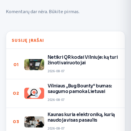
Komentarų dar nėra. Būkite pirmas.
SUSIJĘ ĮRAŠAI
Netikri QR kodai Vilniuje: ką turi
žinoti vairuotojai
01
2026-08-07
Vilniaus „Bug Bounty“ bumas:
saugumo pamoka Lietuvai
02
2026-08-07
Kaunas kuria elektroniką, kurią
naudoja visas pasaulis
03
2026-08-07