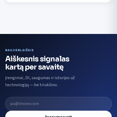
NAUJIENLAIŠKIS
Aiškesnis signalas
kartą per savaitę
Įrenginiai, DI, saugumas ir istorijos už
technologijų — be triukšmo.
El. pašto adresas
Prenumeruoti