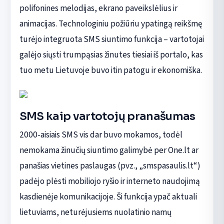
polifonines melodijas, ekrano paveikslėlius ir
animacijas. Technologiniu požiūriu ypatingą reikšmę
turėjo integruota SMS siuntimo funkcija – vartotojai
galėjo siųsti trumpąsias žinutes tiesiai iš portalo, kas
tuo metu Lietuvoje buvo itin patogu ir ekonomiška.
SMS kaip vartotojų pranašumas
2000-aisiais SMS vis dar buvo mokamos, todėl
nemokama žinučių siuntimo galimybė per One.lt ar
panašias vietines paslaugas (pvz., „smspasaulis.lt“)
padėjo plėsti mobiliojo ryšio ir interneto naudojimą
kasdienėje komunikacijoje. Ši funkcija ypač aktuali
lietuviams, neturėjusiems nuolatinio namų