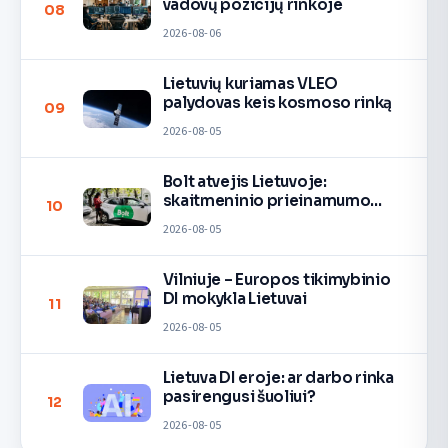
vadovų pozicijų rinkoje
08
2026-08-06
Lietuvių kuriamas VLEO
palydovas keis kosmoso rinką
09
2026-08-05
Bolt atvejis Lietuvoje:
skaitmeninio prieinamumo
10
pamoka
2026-08-05
Vilniuje – Europos tikimybinio
DI mokykla Lietuvai
11
2026-08-05
Lietuva DI eroje: ar darbo rinka
pasirengusi šuoliui?
12
2026-08-05