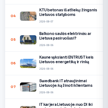
KTU betonas iš atliekų: žingsnis
Lietuvos statyboms
04
2026-08-07
Balkono saulės elektrinės: ar
Lietuva pasiruošusi?
05
2026-08-06
Kaune vyksianti ENTRUST keis
Lietuvos energetiką ir rinką
06
2026-08-06
Swedbank IT atnaujinimai
Lietuvoje: ką žinoti klientams
07
2026-08-06
IT karjera Lietuvoje: nuo DI iki