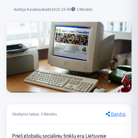
Austėja Kavaliauskaitė
2025-10-06
3
Minutės
Dalytis
Skaitymo laikas: 3 Minutės
Prieš globalių socialinių tinklų erą Lietuvoje