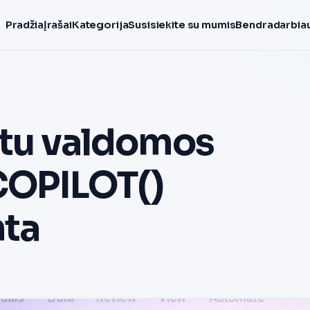
Pradžia
Įrašai
Kategorija
Susisiekite su mumis
Bendradarbiau
ktu valdomos
=COPILOT()
nta