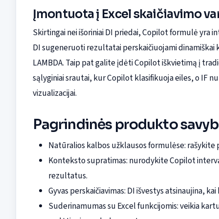
Įmontuota į Excel skaičiavimo var
Skirtingai nei išoriniai DI priedai, Copilot formulė yra in
DI sugeneruoti rezultatai perskaičiuojami dinamiškai 
LAMBDA. Taip pat galite įdėti Copilot iškvietimą į tradic
sąlyginiai srautai, kur Copilot klasifikuoja eiles, o IF
vizualizacijai.
Pagrindinės produkto savyb
Natūralios kalbos užklausos formulėse: rašykite
Konteksto supratimas: nurodykite Copilot interva
rezultatus.
Gyvas perskaičiavimas: DI išvestys atsinaujina, kai k
Suderinamumas su Excel funkcijomis: veikia kartu