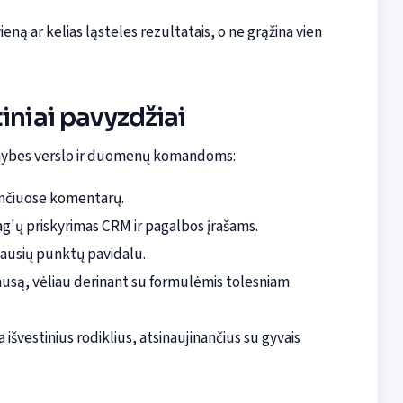
eną ar kelias ląsteles rezultatais, o ne grąžina vien
iniai pavyzdžiai
limybes verslo ir duomenų komandoms:
tančiuose komentarų.
g'ų priskyrimas CRM ir pagalbos įrašams.
iausių punktų pavidalu.
usą, vėliau derinant su formulėmis tolesniam
a išvestinius rodiklius, atsinaujinančius su gyvais