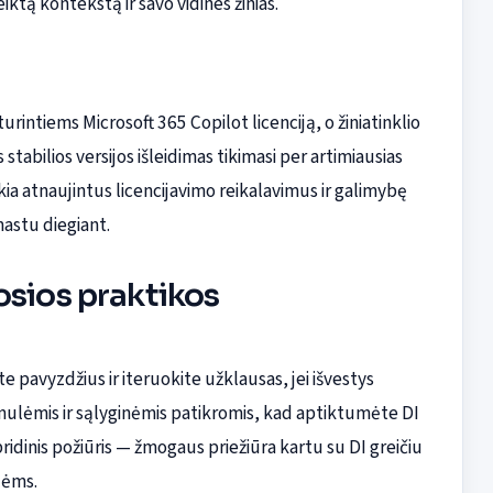
eiktą kontekstą ir savo vidines žinias.
rintiems Microsoft 365 Copilot licenciją, o žiniatinklio
abilios versijos išleidimas tikimasi per artimiausias
a atnaujintus licencijavimo reikalavimus ir galimybę
mastu diegiant.
osios praktikos
 pavyzdžius ir iteruokite užklausas, jei išvestys
ormulėmis ir sąlyginėmis patikromis, kad aptiktumėte DI
idinis požiūris — žmogaus priežiūra kartu su DI greičiu
lėms.