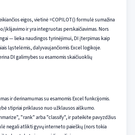
u veikiančios eigos, vietinė =COPILOT() formulė sumažina
/įklijavimo ir yra integruotas perskaičiavimas. Nors
angai — lieka naudingos tyrinėjimui, DI įterpimas kaip
ais ląstelėmis, dalyvaujančiomis Excel logikoje.
erina DI galimybes su esamomis skaičiuoklių
imas ir derinamumas su esamomis Excel funkcijomis.
ybė stipriai priklauso nuo užklausos aiškumo.
arize", "rank" arba "classify", ir pateikite pavyzdžius
 negali atlikti gyvų interneto paieškų (nors tokia