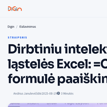
Digin
Išsilavinimas
STRAIPSNIS
Dirbtiniu intele
ląstelės Excel: 
formulė paaiški
Andrius Janulevičiūtė
2025-08-19
3
Minutės