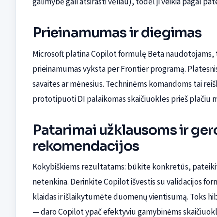
galimybė gali atsirasti vėliau), todėl ji veikia pagal pat
Prieinamumas ir diegimas
Microsoft platina Copilot formulę Beta naudotojams, tu
prieinamumas vyksta per Frontier programą. Platesnis st
savaites ar mėnesius. Techninėms komandoms tai reiški
prototipuoti DI palaikomas skaičiuokles prieš plačiu 
Patarimai užklausoms ir ger
rekomendacijos
Kokybiškiems rezultatams: būkite konkretūs, pateikite
netenkina. Derinkite Copilot išvestis su validacijos f
klaidas ir išlaikytumėte duomenų vientisumą. Toks hibr
— daro Copilot ypač efektyviu gamybinėms skaičiuok