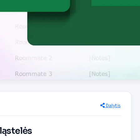
Dalytis
ląstelės