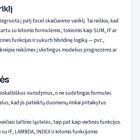
iklį
tegruota į patį Excel skaičiavimo variklį. Tai reiškia, kad
kartu su kitomis formulėmis, tokiomis kaip SUM, IF ar
ines funkcijas ir sukurti hibridinę logiką — pvz.,
 nukreipia reikšmes į skirtingus modelius prognozėms ar
ės
 pokalbiškus nurodymus, o ne sudėtingas formules.
lus, kad jis pateiktų duomenų rinkai pritaikytus
eičiasi šaltinio ląstelės, taip pat kaip vietinės funkcijos.
 su IF, LAMBDA, INDEX ir kitomis funkcijomis