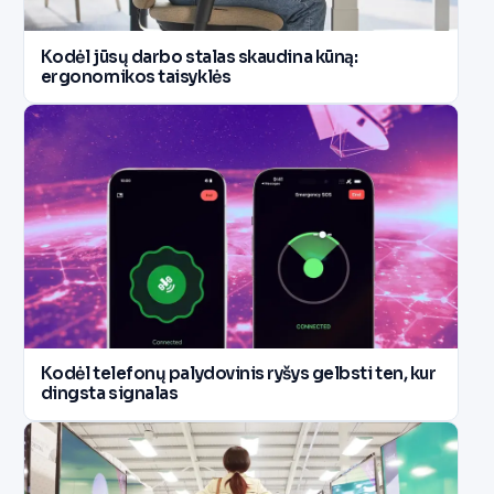
Kodėl jūsų darbo stalas skaudina kūną:
ergonomikos taisyklės
Kodėl telefonų palydovinis ryšys gelbsti ten, kur
dingsta signalas