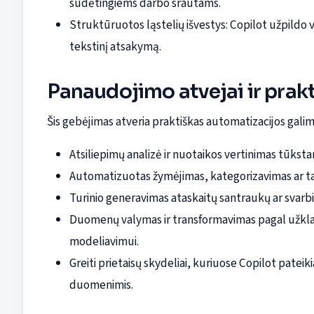
sudėtingiems darbo srautams.
Struktūruotos ląstelių išvestys: Copilot užpildo vi
tekstinį atsakymą.
Panaudojimo atvejai ir prakt
Šis gebėjimas atveria praktiškas automatizacijos ga
Atsiliepimų analizė ir nuotaikos vertinimas tūks
Automatizuotas žymėjimas, kategorizavimas ar ta
Turinio generavimas ataskaitų santraukų ar svarb
Duomenų valymas ir transformavimas pagal užkla
modeliavimui.
Greiti prietaisų skydeliai, kuriuose Copilot pateiki
duomenimis.