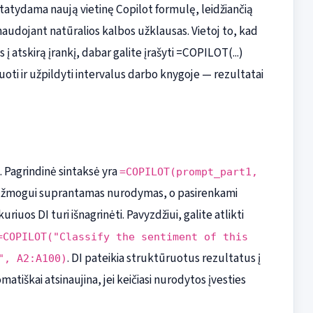
istatydama naują vietinę Copilot formulę, leidžiančią
naudojant natūralios kalbos užklausas. Vietoj to, kad
 atskirą įrankį, dabar galite įrašyti =COPILOT(...)
izuoti ir užpildyti intervalus darbo knygoje — rezultatai
ė. Pagrindinė sintaksė yra
=COPILOT(prompt_part1,
a žmogui suprantamas nurodymas, o pasirenkami
iuos DI turi išnagrinėti. Pavyzdžiui, galite atlikti
=COPILOT("Classify the sentiment of this
. DI pateikia struktūruotus rezultatus į
", A2:A100)
matiškai atsinaujina, jei keičiasi nurodytos įvesties