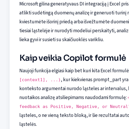
Microsoft gilina generatyvaus DI integraciją į Excel pr
atlikti sudėtingą duomenų analizę ir generuoti turinį 
kviestumėte išorinį priedą arba išvežtumėte duomenis į
tiesiai ląstelėje ir nurodyti modeliui perskaityti, anal
lieka gyvi ir susieti su skaičiuoklės varikliu.
Kaip veikia Copilot formulė
Naujoji funkcija elgiasi kaip bet kuri kita Excel formul
, kur kiekvienas prompt_part yr
[context1], ...)
konteksto argumentai nurodo ląsteles ar intervalus, kur
nuotaikos analizę atsiliepimams naudodami formulę:
feedback as Positive, Negative, or Neutral
ląsteles, o ne vieną teksto bloką, ir šie rezultatai auto
ląstelės.