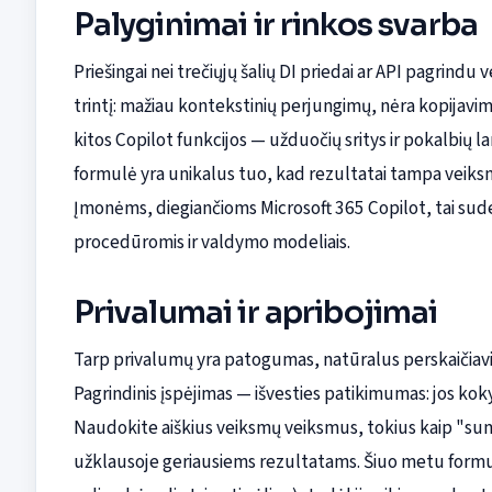
Palyginimai ir rinkos svarba
Priešingai nei trečiųjų šalių DI priedai ar API pagrind
trintį: mažiau kontekstinių perjungimų, nėra kopijavimo
kitos Copilot funkcijos — užduočių sritys ir pokalbių l
formulė yra unikalus tuo, kad rezultatai tampa veiksni
Įmonėms, diegiančioms Microsoft 365 Copilot, tai sud
procedūromis ir valdymo modeliais.
Privalumai ir apribojimai
Tarp privalumų yra patogumas, natūralus perskaičiav
Pagrindinis įspėjimas — išvesties patikimumas: jos kok
Naudokite aiškius veiksmų veiksmus, tokius kaip "summ
užklausoje geriausiems rezultatams. Šiuo metu formulė