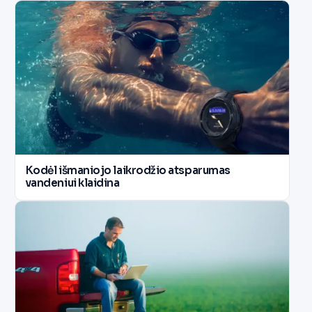
Kodėl išmaniojo laikrodžio atsparumas
vandeniui klaidina