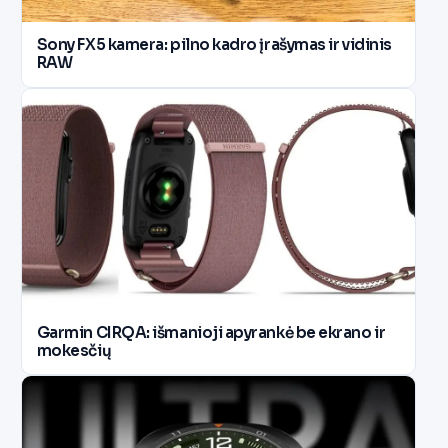
Sony FX5 kamera: pilno kadro įrašymas ir vidinis
RAW
Garmin CIRQA: išmanioji apyrankė be ekrano ir
mokesčių