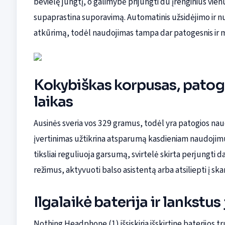
bevielę jungtį, o galimybė prijungti du įrenginius vienu
supaprastina suporavimą. Automatinis užsidėjimo ir 
atkūrimą, todėl naudojimas tampa dar patogesnis ir 
Kokybiškas korpusas, patogūs
laikas
Ausinės sveria vos 329 gramus, todėl yra patogios nau
įvertinimas užtikrina atsparumą kasdieniam naudojimu
tiksliai reguliuoja garsumą, svirtelė skirta perjungti
režimus, aktyvuoti balso asistentą arba atsiliepti į sk
Ilgalaikė baterija ir lankst
Nothing Headphone (1) išsiskiria išskirtine baterijos