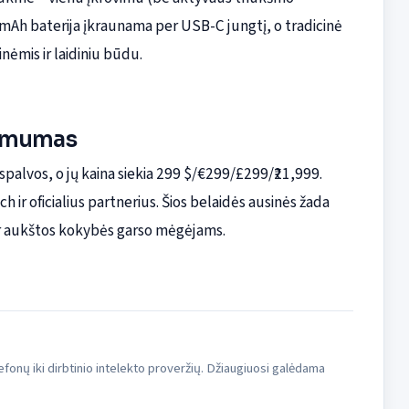
0 mAh baterija įkraunama per USB-C jungtį, o tradicinė
nėmis ir laidiniu būdu.
namumas
spalvos, o jų kaina siekia 299 $/€299/£299/₹21,999.
 ir oficialius partnerius. Šios belaidės ausinės žada
 ir aukštos kokybės garso mėgėjams.
fonų iki dirbtinio intelekto proveržių. Džiaugiuosi galėdama