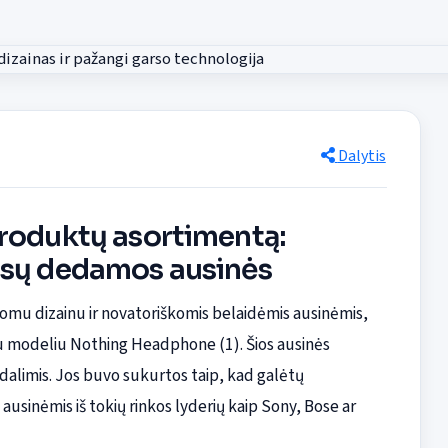
Dalytis
produktų asortimentą:
usų dedamos ausinės
tomu dizainu ir novatoriškomis belaidėmis ausinėmis,
uju modeliu Nothing Headphone (1). Šios ausinės
dalimis. Jos buvo sukurtos taip, kad galėtų
usinėmis iš tokių rinkos lyderių kaip Sony, Bose ar