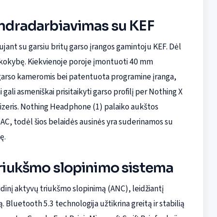
bendradarbiavimas su KEF
nt su garsiu britų garso įrangos gamintoju KEF. Dėl
o kokybę. Kiekvienoje poroje įmontuoti 40 mm
su garso kameromis bei patentuota programine įranga,
gali asmeniškai prisitaikyti garso profilį per Nothing X
aizeris. Nothing Headphone (1) palaiko aukštos
AC, todėl šios belaidės ausinės yra suderinamos su
ę.
 triukšmo slopinimo sistema
idinį aktyvų triukšmo slopinimą (ANC), leidžiantį
. Bluetooth 5.3 technologija užtikrina greitą ir stabilią