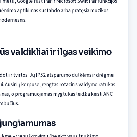
 metu, Google Fast Pair ir Microsoft Swift Pair funkcijos
nuėmimo aptikimas sustabdo arba pratęsia muzikos
modernesnis.
 valdikliai ir ilgas veikimo
doti ir tvirtos. Jų IP52 atsparumo dulkėms ir drėgmei
i. Ausinių korpuse įrengtas rotacinis valdymo ratukas
 dainas, o programuojamas mygtukas leidžia keisti ANC
ambučius.
us jungiamumas
 trukme – vienu įkrovimu (be aktyvaus triukšmo