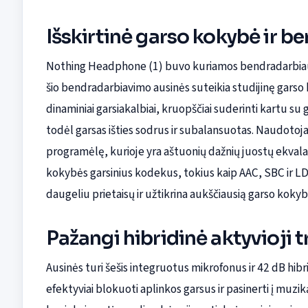
Išskirtinė garso kokybė ir 
Nothing Headphone (1) buvo kuriamos bendradarbiauja
šio bendradarbiavimo ausinės suteikia studijinę gars
dinaminiai garsiakalbiai, kruopščiai suderinti kartu 
todėl garsas išties sodrus ir subalansuotas. Naudotojai 
programėlę, kurioje yra aštuonių dažnių juostų ekval
kokybės garsinius kodekus, tokius kaip AAC, SBC ir LD
daugeliu prietaisų ir užtikrina aukščiausią garso kokyb
Pažangi hibridinė aktyvioji
Ausinės turi šešis integruotus mikrofonus ir 42 dB hibr
efektyviai blokuoti aplinkos garsus ir pasinerti į muziką