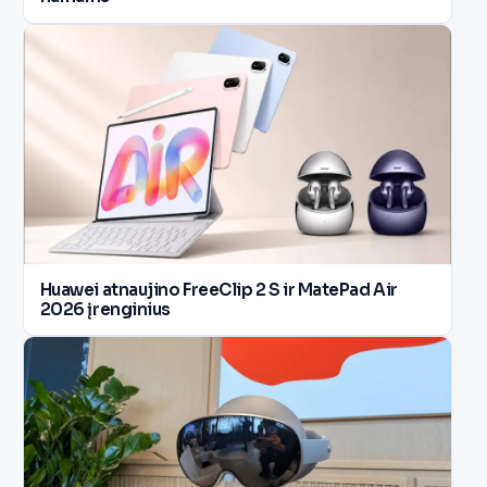
Huawei atnaujino FreeClip 2 S ir MatePad Air
2026 įrenginius