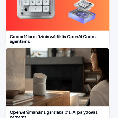
Codex Micro: fizinis valdiklis OpenAI Codex
agentams
OpenAI išmanusis garsiakalbis: AI palydovas
namams