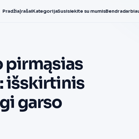
Pradžia
Įrašai
Kategorija
Susisiekite su mumis
Bendradarbiau
o pirmąsias
 išskirtinis
ngi garso