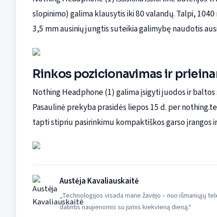
slopinimo) galima klausytis iki 80 valandų. Talpi, 104
3,5 mm ausinių jungtis suteikia galimybę naudotis ausi
Rinkos pozicionavimas ir priei
Nothing Headphone (1) galima įsigyti juodos ir baltos 
Pasaulinė prekyba prasidės liepos 15 d. per nothing.tech
tapti stipriu pasirinkimu kompaktiškos garso įrangos
Austėja Kavaliauskaitė
„Technologijos visada mane žavėjo – nuo išmaniųjų tele
dalintis naujienomis su jumis kiekvieną dieną.“