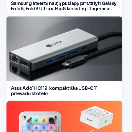
Samsung atvertė naują puslapį: pristatyti Galaxy
Fold8, Fold8 Ultra ir Flip8 lankstieji flagmanai.
Asus Adol HC112: kompaktiška USB-C 11
prievadų stotelė