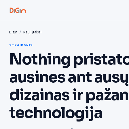
Digin
Nauji įtaisai
STRAIPSNIS
Nothing pristat
ausines ant ausų:
dizainas ir paža
technologija