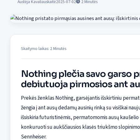
Austėja Kavaliauskaitė
2025-07-02
2
Minutės
Skaitymo laikas: 2 Minutės
Nothing plečia savo garso 
debiutuoja pirmosios ant a
Prekės ženklas Nothing, garsėjantis išskirtiniu perma
žengia į ant ausų dedamų ausinių rinką su visiškai na
išsiskiria futuristinėmis, permatomomis ausų kaušelio 
konkuruoti su aukščiausios klasės triukšmo slopinimo a
Sennheiser.