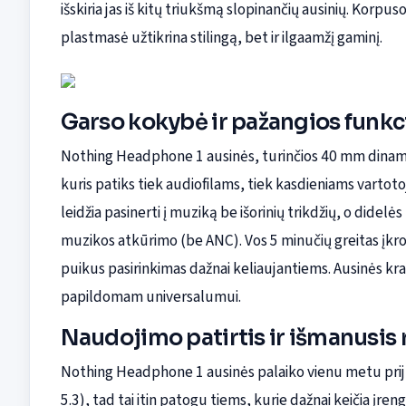
išskiria jas iš kitų triukšmą slopinančių ausinių. Korpuso
plastmasė užtikrina stilingą, bet ir ilgaamžį gaminį.
Garso kokybė ir pažangios funkc
Nothing Headphone 1 ausinės, turinčios 40 mm dinamin
kuris patiks tiek audiofilams, tiek kasdieniams vartot
leidžia pasinerti į muziką be išorinių trikdžių, o didel
muzikos atkūrimo (be ANC). Vos 5 minučių greitas įkro
puikus pasirinkimas dažnai keliaujantiems. Ausinės kr
papildomam universalumui.
Naudojimo patirtis ir išmanusis 
Nothing Headphone 1 ausinės palaiko vienu metu prij
5.3), tad tai itin patogu tiems, kurie dažnai keičia įre