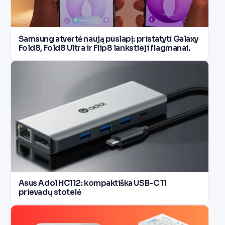
Samsung atvertė naują puslapį: pristatyti Galaxy
Fold8, Fold8 Ultra ir Flip8 lankstieji flagmanai.
Asus Adol HC112: kompaktiška USB-C 11
prievadų stotelė