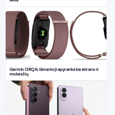
RAW
Garmin CIRQA: išmanioji apyrankė be ekrano ir
mokesčių