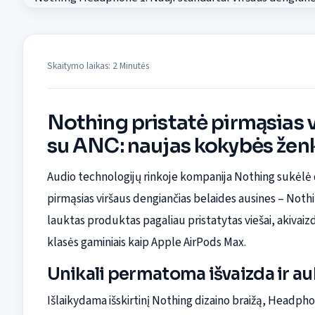
Skaitymo laikas: 2 Minutės
Nothing pristatė pirmąsias 
su ANC: naujas kokybės ženk
Audio technologijų rinkoje kompanija Nothing sukėlė d
pirmąsias viršaus dengiančias belaides ausines – Nothi
lauktas produktas pagaliau pristatytas viešai, akivaizdž
klasės gaminiais kaip Apple AirPods Max.
Unikali permatoma išvaizda ir a
Išlaikydama išskirtinį Nothing dizaino braižą, Headpho