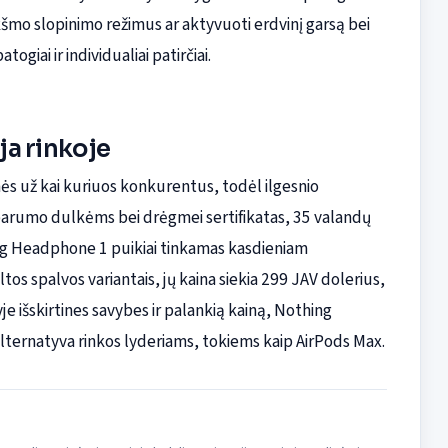
ukšmo slopinimo režimus ar aktyvuoti erdvinį garsą bei
iai ir individualiai patirčiai.
ja rinkoje
nės už kai kuriuos konkurentus, todėl ilgesnio
sparumo dulkėms bei drėgmei sertifikatas, 35 valandų
ng Headphone 1 puikiai tinkamas kasdieniam
tos spalvos variantais, jų kaina siekia 299 JAV dolerius,
e išskirtines savybes ir palankią kainą, Nothing
 alternatyva rinkos lyderiams, tokiems kaip AirPods Max.