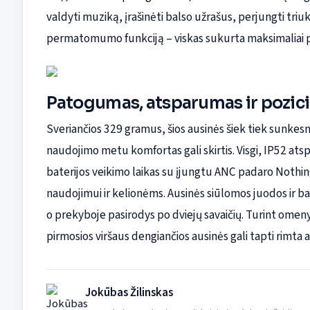
valdyti muziką, įrašinėti balso užrašus, perjungti tri
permatomumo funkciją – viskas sukurta maksimaliai patog
Patogumas, atsparumas ir pozici
Sveriančios 329 gramus, šios ausinės šiek tiek sunkes
naudojimo metu komfortas gali skirtis. Visgi, IP52 at
baterijos veikimo laikas su įjungtu ANC padaro Nothi
naudojimui ir kelionėms. Ausinės siūlomos juodos ir bal
o prekyboje pasirodys po dviejų savaičių. Turint omenyj
pirmosios viršaus dengiančios ausinės gali tapti rimta
Jokūbas Žilinskas