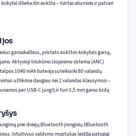
 kokybė išlieka itin aukšta – tvirtas aliuminis ir patvari
ijos
ius garsiakalbius, pristato aukštos kokybės garsą,
ojams. Aktyvioji triukšmo slopinimo sistema (ANC)
ės talpos 1040 mAh baterija suteikia iki 80 valandų
vimas užtikrina daugiau nei 2 valandas klausymosi –
aunamos per USB-C jungtį ir turi 3,5 mm garso lizdą
ryšys
ungimą prie dviejų Bluetooth įrenginių (Bluetooth
nginius. Intuityvus valdymo mygtukas leidžia patogiai