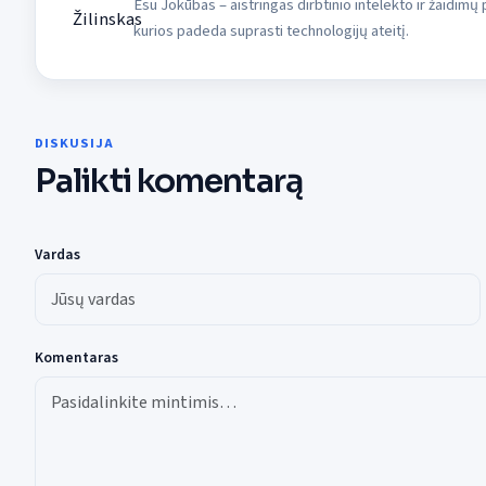
Esu Jokūbas – aistringas dirbtinio intelekto ir žaidimų p
kurios padeda suprasti technologijų ateitį.
DISKUSIJA
Palikti komentarą
Vardas
Komentaras