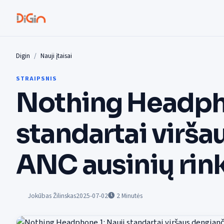
Digin
Nauji įtaisai
STRAIPSNIS
Nothing Headpho
standartai virša
ANC ausinių rin
Jokūbas Žilinskas
2025-07-02
2
Minutės