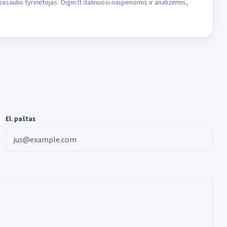
asaulio tyrinėtojas. Digin.lt dalinuosi naujienomis ir analizėmis,
El. paštas