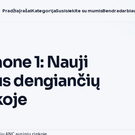
Pradžia
Įrašai
Kategorija
Susisiekite su mumis
Bendradarbiau
ne 1: Nauji
us dengiančių
koje