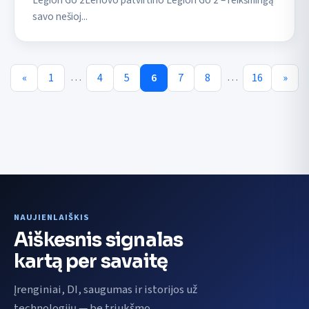
savo nešioj...
…
…
«
1
4
5
6
7
8
16
»
NAUJIENLAIŠKIS
Aiškesnis signalas
kartą per savaitę
Įrenginiai, DI, saugumas ir istorijos už
technologijų — be triukšmo.