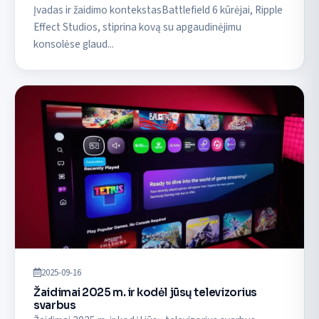
Įvadas ir žaidimo kontekstasBattlefield 6 kūrėjai, Ripple
Effect Studios, stiprina kovą su apgaudinėjimu
konsolėse glaud...
2025-09-16
Žaidimai 2025 m. ir kodėl jūsų televizorius
svarbus