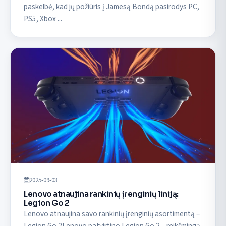
paskelbė, kad jų požiūris į Jamesą Bondą pasirodys PC,
PS5, Xbox ...
2025-09-03
Lenovo atnaujina rankinių įrenginių liniją:
Legion Go 2
Lenovo atnaujina savo rankinių įrenginių asortimentą –
Legion Go 2Lenovo patvirtino Legion Go 2 – reikšmingą