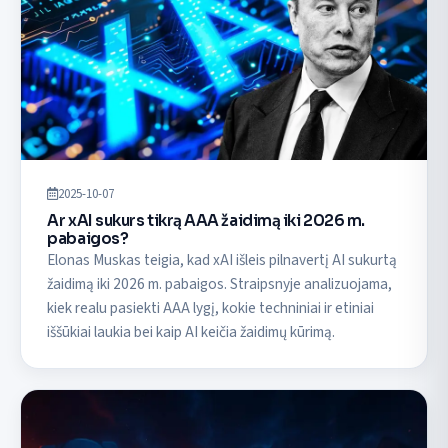
2025-10-07
Ar xAI sukurs tikrą AAA žaidimą iki 2026 m.
pabaigos?
Elonas Muskas teigia, kad xAI išleis pilnavertį AI sukurtą
žaidimą iki 2026 m. pabaigos. Straipsnyje analizuojama,
kiek realu pasiekti AAA lygį, kokie techniniai ir etiniai
iššūkiai laukia bei kaip AI keičia žaidimų kūrimą.