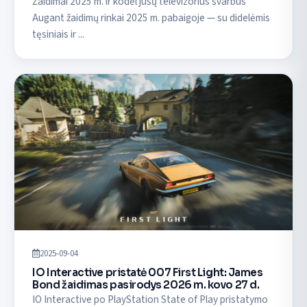
Žaidimai 2025 m. ir kodėl jūsų televizorius svarbus
Augant žaidimų rinkai 2025 m. pabaigoje — su didelėmis
tęsiniais ir ...
2025-09-04
IO Interactive pristatė 007 First Light: James
Bond žaidimas pasirodys 2026 m. kovo 27 d.
IO Interactive po PlayStation State of Play pristatymo