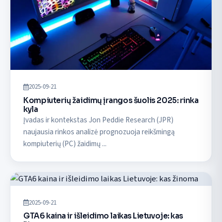
2025-09-21
Kompiuterių žaidimų įrangos šuolis 2025: rinka
kyla
Įvadas ir kontekstas Jon Peddie Research (JPR)
naujausia rinkos analizė prognozuoja reikšmingą
kompiuterių (PC) žaidimų ...
2025-09-21
GTA6 kaina ir išleidimo laikas Lietuvoje: kas