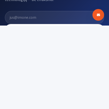
El. pašto adresas
Prenumeruoti
Digin - Technologijų naujienos, apžvalgos ir
tendencijos Lietuvoje
digin.lt – naujausios technologijų naujienos, išsamios
apžvalgos, įrenginių testai ir AI, mobilieji telefonai,