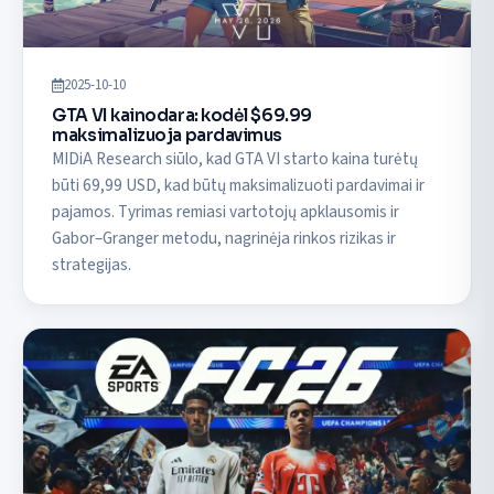
2025-10-10
GTA VI kainodara: kodėl $69.99
maksimalizuoja pardavimus
MIDiA Research siūlo, kad GTA VI starto kaina turėtų
būti 69,99 USD, kad būtų maksimalizuoti pardavimai ir
pajamos. Tyrimas remiasi vartotojų apklausomis ir
Gabor–Granger metodu, nagrinėja rinkos rizikas ir
strategijas.