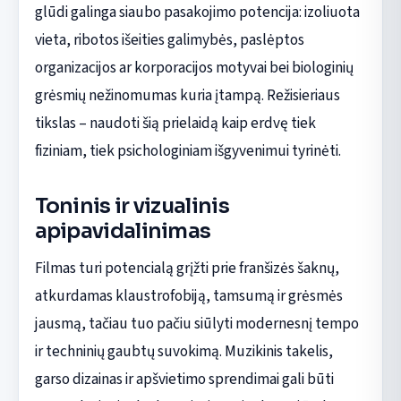
glūdi galinga siaubo pasakojimo potencija: izoliuota
vieta, ribotos išeities galimybės, paslėptos
organizacijos ar korporacijos motyvai bei biologinių
grėsmių nežinomumas kuria įtampą. Režisieriaus
tikslas – naudoti šią prielaidą kaip erdvę tiek
fiziniam, tiek psichologiniam išgyvenimui tyrinėti.
Toninis ir vizualinis
apipavidalinimas
Filmas turi potencialą grįžti prie franšizės šaknų,
atkurdamas klaustrofobiją, tamsumą ir grėsmės
jausmą, tačiau tuo pačiu siūlyti modernesnį tempo
ir techninių gaubtų suvokimą. Muzikinis takelis,
garso dizainas ir apšvietimo sprendimai gali būti