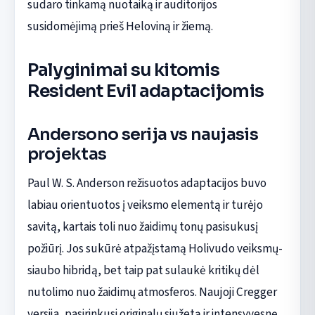
sudaro tinkamą nuotaiką ir auditorijos
susidomėjimą prieš Heloviną ir žiemą.
Palyginimai su kitomis
Resident Evil adaptacijomis
Andersono serija vs naujasis
projektas
Paul W. S. Anderson režisuotos adaptacijos buvo
labiau orientuotos į veiksmo elementą ir turėjo
savitą, kartais toli nuo žaidimų tonų pasisukusį
požiūrį. Jos sukūrė atpažįstamą Holivudo veiksmų-
siaubo hibridą, bet taip pat sulaukė kritikų dėl
nutolimo nuo žaidimų atmosferos. Naujoji Cregger
versija, pasirinkusi originalų siužetą ir intensyvesnę