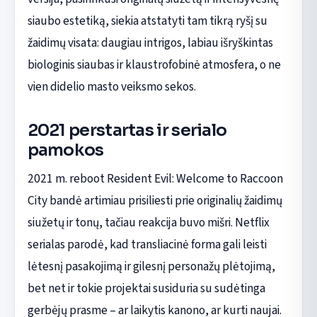
siaubo estetiką, siekia atstatyti tam tikrą ryšį su
žaidimų visata: daugiau intrigos, labiau išryškintas
biologinis siaubas ir klaustrofobinė atmosfera, o ne
vien didelio masto veiksmo sekos.
2021 perstartas ir serialo
pamokos
2021 m. reboot Resident Evil: Welcome to Raccoon
City bandė artimiau prisiliesti prie originalių žaidimų
siužetų ir tonų, tačiau reakcija buvo mišri. Netflix
serialas parodė, kad transliacinė forma gali leisti
lėtesnį pasakojimą ir gilesnį personažų plėtojimą,
bet net ir tokie projektai susiduria su sudėtinga
gerbėjų prasme – ar laikytis kanono, ar kurti naujai.