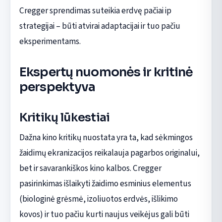
Cregger sprendimas suteikia erdvę pačiai ip
strategijai – būti atvirai adaptacijai ir tuo pačiu
eksperimentams.
Ekspertų nuomonės ir kritinė
perspektyva
Kritikų lūkestiai
Dažna kino kritikų nuostata yra ta, kad sėkmingos
žaidimų ekranizacijos reikalauja pagarbos originalui,
bet ir savarankiškos kino kalbos. Cregger
pasirinkimas išlaikyti žaidimo esminius elementus
(biologinė grėsmė, izoliuotos erdvės, išlikimo
kovos) ir tuo pačiu kurti naujus veikėjus gali būti