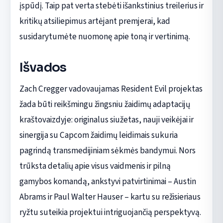
įspūdį. Taip pat verta stebėti išankstinius treilerius ir
kritikų atsiliepimus artėjant premjerai, kad
susidarytumėte nuomonę apie toną ir vertinimą.
Išvados
Zach Cregger vadovaujamas Resident Evil projektas
žada būti reikšmingu žingsniu žaidimų adaptacijų
kraštovaizdyje: originalus siužetas, nauji veikėjai ir
sinergija su Capcom žaidimų leidimais sukuria
pagrindą transmedijiniam sėkmės bandymui. Nors
trūksta detalių apie visus vaidmenis ir pilną
gamybos komandą, ankstyvi patvirtinimai – Austin
Abrams ir Paul Walter Hauser – kartu su režisieriaus
ryžtu suteikia projektui intriguojančią perspektyvą.