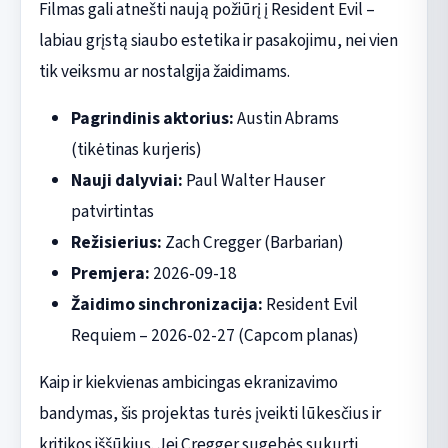
Filmas gali atnešti naują požiūrį į Resident Evil –
labiau grįstą siaubo estetika ir pasakojimu, nei vien
tik veiksmu ar nostalgija žaidimams.
Pagrindinis aktorius:
Austin Abrams
(tikėtinas kurjeris)
Nauji dalyviai:
Paul Walter Hauser
patvirtintas
Režisierius:
Zach Cregger (Barbarian)
Premjera:
2026-09-18
Žaidimo sinchronizacija:
Resident Evil
Requiem – 2026-02-27 (Capcom planas)
Kaip ir kiekvienas ambicingas ekranizavimo
bandymas, šis projektas turės įveikti lūkesčius ir
kritikos iššūkius. Jei Cregger sugebės sukurti