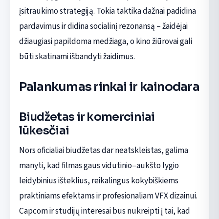
įsitraukimo strategiją. Tokia taktika dažnai padidina
pardavimus ir didina socialinį rezonansą – žaidėjai
džiaugiasi papildoma medžiaga, o kino žiūrovai gali
būti skatinami išbandyti žaidimus.
Palankumas rinkai ir kainodara
Biudžetas ir komerciniai
lūkesčiai
Nors oficialiai biudžetas dar neatskleistas, galima
manyti, kad filmas gaus vidutinio–aukšto lygio
leidybinius išteklius, reikalingus kokybiškiems
praktiniams efektams ir profesionaliam VFX dizainui.
Capcom ir studijų interesai bus nukreipti į tai, kad