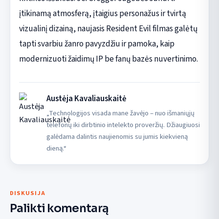
įtikinamą atmosferą, įtaigius personažus ir tvirtą
vizualinį dizainą, naujasis Resident Evil filmas galėtų
tapti svarbiu žanro pavyzdžiu ir pamoka, kaip
modernizuoti žaidimų IP be fanų bazės nuvertinimo.
Austėja Kavaliauskaitė
„Technologijos visada mane žavėjo – nuo išmaniųjų
telefonų iki dirbtinio intelekto proveržių. Džiaugiuosi
galėdama dalintis naujienomis su jumis kiekvieną
dieną.“
DISKUSIJA
Palikti komentarą