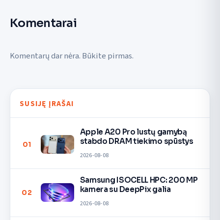
Komentarai
Komentarų dar nėra. Būkite pirmas.
SUSIJĘ ĮRAŠAI
Apple A20 Pro lustų gamybą
stabdo DRAM tiekimo spūstys
01
2026-08-08
Samsung ISOCELL HPC: 200 MP
kamera su DeepPix galia
02
2026-08-08