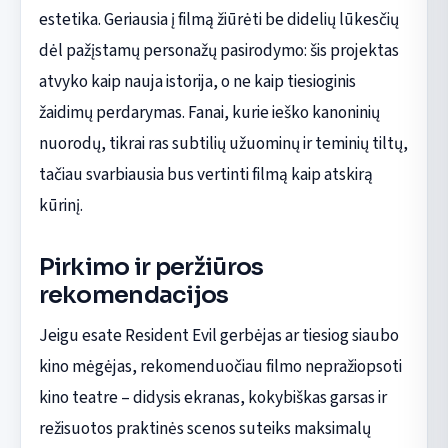
estetika. Geriausia į filmą žiūrėti be didelių lūkesčių
dėl pažįstamų personažų pasirodymo: šis projektas
atvyko kaip nauja istorija, o ne kaip tiesioginis
žaidimų perdarymas. Fanai, kurie ieško kanoninių
nuorodų, tikrai ras subtilių užuominų ir teminių tiltų,
tačiau svarbiausia bus vertinti filmą kaip atskirą
kūrinį.
Pirkimo ir peržiūros
rekomendacijos
Jeigu esate Resident Evil gerbėjas ar tiesiog siaubo
kino mėgėjas, rekomenduočiau filmo nepražiopsoti
kino teatre – didysis ekranas, kokybiškas garsas ir
režisuotos praktinės scenos suteiks maksimalų