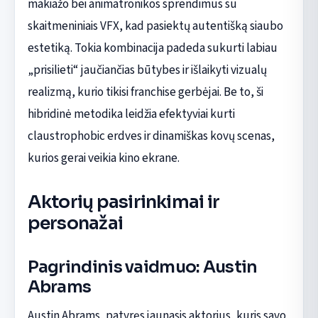
makiažo bei animatronikos sprendimus su
skaitmeniniais VFX, kad pasiektų autentišką siaubo
estetiką. Tokia kombinacija padeda sukurti labiau
„prisilieti“ jaučiančias būtybes ir išlaikyti vizualų
realizmą, kurio tikisi franchise gerbėjai. Be to, ši
hibridinė metodika leidžia efektyviai kurti
claustrophobic erdves ir dinamiškas kovų scenas,
kurios gerai veikia kino ekrane.
Aktorių pasirinkimai ir
personažai
Pagrindinis vaidmuo: Austin
Abrams
Austin Abrams, patyręs jaunasis aktorius, kuris savo