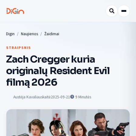
Digin
Naujienos
Žaidimai
STRAIPSNIS
Zach Cregger kuria
originalų Resident Evil
filmą 2026
Austėja Kavaliauskaitė
2025-09-21
9
Minutės