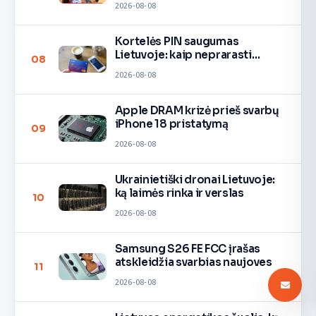
2026-08-08
Kortelės PIN saugumas
Lietuvoje: kaip neprarasti
08
pinigų
2026-08-08
Apple DRAM krizė prieš svarbų
iPhone 18 pristatymą
09
2026-08-08
Ukrainietiški dronai Lietuvoje:
ką laimės rinka ir verslas
10
2026-08-08
Samsung S26 FE FCC įrašas
atskleidžia svarbias naujoves
11
2026-08-08