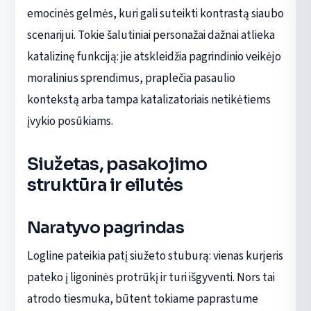
emocinės gelmės, kuri gali suteikti kontrastą siaubo
scenarijui. Tokie šalutiniai personažai dažnai atlieka
katalizinę funkciją: jie atskleidžia pagrindinio veikėjo
moralinius sprendimus, praplečia pasaulio
kontekstą arba tampa katalizatoriais netikėtiems
įvykio posūkiams.
Siužetas, pasakojimo
struktūra ir eilutės
Naratyvo pagrindas
Logline pateikia patį siužeto stuburą: vienas kurjeris
pateko į ligoninės protrūkį ir turi išgyventi. Nors tai
atrodo tiesmuka, būtent tokiame paprastume