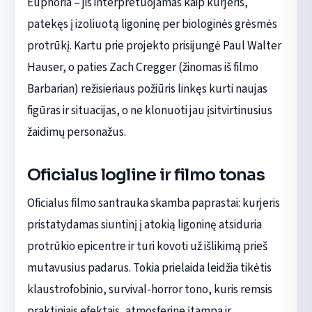
Euphoria – jis interpretuojamas kaip kurjeris,
patekęs į izoliuotą ligoninę per biologinės grėsmės
protrūkį. Kartu prie projekto prisijungė Paul Walter
Hauser, o paties Zach Cregger (žinomas iš filmo
Barbarian) režisieriaus požiūris linkęs kurti naujas
figūras ir situacijas, o ne klonuoti jau įsitvirtinusius
žaidimų personažus.
Oficialus logline ir filmo tonas
Oficialus filmo santrauka skamba paprastai: kurjeris
pristatydamas siuntinį į atokią ligoninę atsiduria
protrūkio epicentre ir turi kovoti už išlikimą prieš
mutavusius padarus. Tokia prielaida leidžia tikėtis
klaustrofobinio, survival-horror tono, kuris remsis
praktiniais efektais, atmosferine įtampa ir