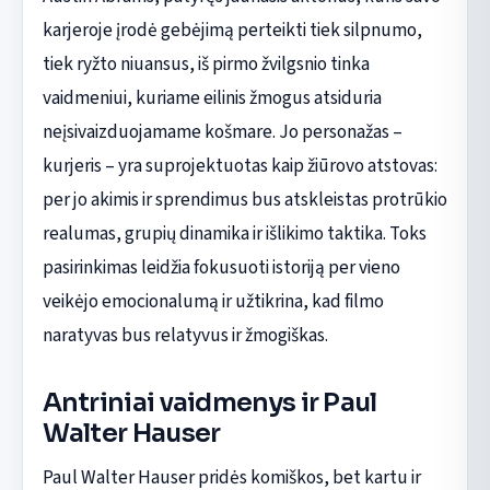
karjeroje įrodė gebėjimą perteikti tiek silpnumo,
tiek ryžto niuansus, iš pirmo žvilgsnio tinka
vaidmeniui, kuriame eilinis žmogus atsiduria
neįsivaizduojamame košmare. Jo personažas –
kurjeris – yra suprojektuotas kaip žiūrovo atstovas:
per jo akimis ir sprendimus bus atskleistas protrūkio
realumas, grupių dinamika ir išlikimo taktika. Toks
pasirinkimas leidžia fokusuoti istoriją per vieno
veikėjo emocionalumą ir užtikrina, kad filmo
naratyvas bus relatyvus ir žmogiškas.
Antriniai vaidmenys ir Paul
Walter Hauser
Paul Walter Hauser pridės komiškos, bet kartu ir