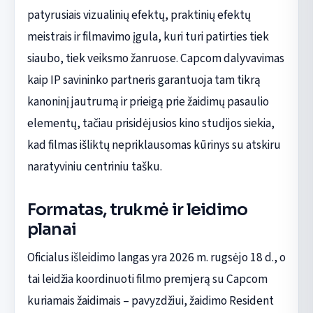
patyrusiais vizualinių efektų, praktinių efektų
meistrais ir filmavimo įgula, kuri turi patirties tiek
siaubo, tiek veiksmo žanruose. Capcom dalyvavimas
kaip IP savininko partneris garantuoja tam tikrą
kanoninį jautrumą ir prieigą prie žaidimų pasaulio
elementų, tačiau prisidėjusios kino studijos siekia,
kad filmas išliktų nepriklausomas kūrinys su atskiru
naratyviniu centriniu tašku.
Formatas, trukmė ir leidimo
planai
Oficialus išleidimo langas yra 2026 m. rugsėjo 18 d., o
tai leidžia koordinuoti filmo premjerą su Capcom
kuriamais žaidimais – pavyzdžiui, žaidimo Resident