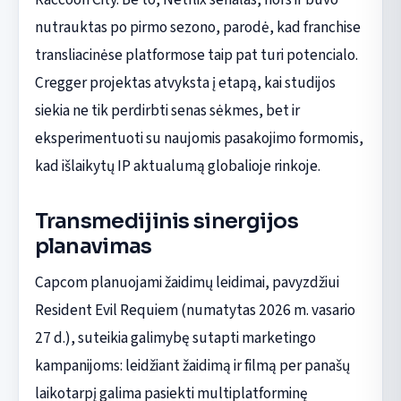
nutrauktas po pirmo sezono, parodė, kad franchise
transliacinėse platformose taip pat turi potencialo.
Cregger projektas atvyksta į etapą, kai studijos
siekia ne tik perdirbti senas sėkmes, bet ir
eksperimentuoti su naujomis pasakojimo formomis,
kad išlaikytų IP aktualumą globalioje rinkoje.
Transmedijinis sinergijos
planavimas
Capcom planuojami žaidimų leidimai, pavyzdžiui
Resident Evil Requiem (numatytas 2026 m. vasario
27 d.), suteikia galimybę sutapti marketingo
kampanijoms: leidžiant žaidimą ir filmą per panašų
laikotarpį galima pasiekti multiplatforminę