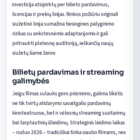
investicija atsipirktų per bilieto pardavimus,
licencijas ir prekių linijas. Rinkos požiūriu originali
siužetinė linija sumažina tiesiogines palyginimo
rizikas su ankstesnėmis adaptacijomis ir gali
pritraukti platesnę auditoriją, ieškančią naujų
siužetų šiame žanre.
Bilietų pardavimas ir streaming
galimybės
Jeigu filmas sulauks gero priėmimo, galima tikėtis
ne tik tvirtų atidarymo savaitgalio pardavimų
kinoteatruose, bet ir vėlesnių streaming susitarimų
bei tarptautinių išleidimų. Strateginis leidimo laikas
– ruduo 2026 – tradiciškai tinka siaubo filmams, nes