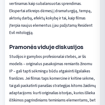
vertinamas kaip subalansuotas sprendimas.
Ekspertai atkreips dėmesį į dramaturgiją, tempą,
aktorių darbą, efektų kokybę ir tai, kaip filmas
įterpia naujus elementus į jau pažįstamą Resident
Evil mitologiją.
Pramonės viduje diskusijos
Studijos ir gamybos profesionalai stebės, ar šis
modelis – originalus pasakojimas remiantis žinomu
IP – gali tapti sėkmingu būdu atgaivinti ilgalaikes
franšizes. Jei filmas taps komercine ir kritine sėkme,
tai gali paskatinti panašias strategijas kitoms žaidimų
adaptacijoms: kurti originalias istorijas, kurios išlieka
ištikimos pagrindiniams teminiams elementams, bet