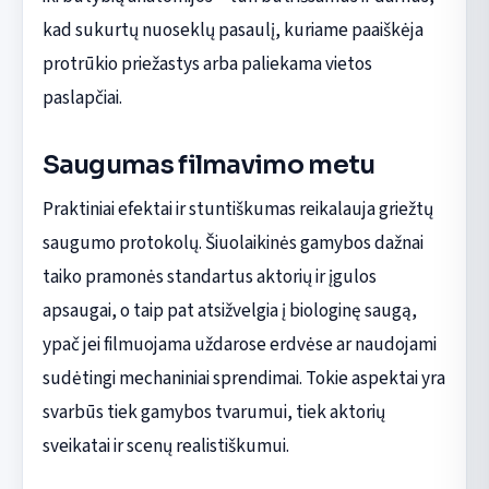
kad sukurtų nuoseklų pasaulį, kuriame paaiškėja
protrūkio priežastys arba paliekama vietos
paslapčiai.
Saugumas filmavimo metu
Praktiniai efektai ir stuntiškumas reikalauja griežtų
saugumo protokolų. Šiuolaikinės gamybos dažnai
taiko pramonės standartus aktorių ir įgulos
apsaugai, o taip pat atsižvelgia į biologinę saugą,
ypač jei filmuojama uždarose erdvėse ar naudojami
sudėtingi mechaniniai sprendimai. Tokie aspektai yra
svarbūs tiek gamybos tvarumui, tiek aktorių
sveikatai ir scenų realistiškumui.