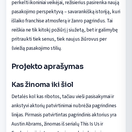
perkelti ikoniniai veikėjai, režisierius pasirenka naują
pasakojimo perspektyvą – savarankišką istoriją, kuri
išlaiko franchise atmosferą ir žanro pagrindus. Tai
reiškia ne tik kitokį požiūrį į siužetą, bet ir galimybę
pritraukti tiek senus, tiek naujus žiūrovus per
šviežią pasakojimo stilių.
Projekto aprašymas
Kas žinoma iki šiol
Detalės kol kas ribotos, tačiau vieši pasisakymai ir
ankstyvi aktorių patvirtinimai nubrėžia pagrindines
linijas. Pirmasis patvirtintas pagrindinis aktorius yra
Austin Abrams, žinomas iš serialų This Is Us ir