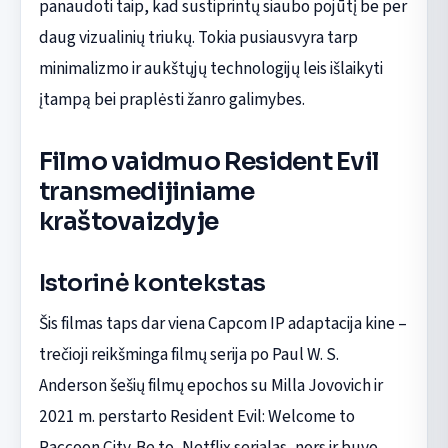
panaudoti taip, kad sustiprintų siaubo pojūtį be per
daug vizualinių triukų. Tokia pusiausvyra tarp
minimalizmo ir aukštųjų technologijų leis išlaikyti
įtampą bei praplėsti žanro galimybes.
Filmo vaidmuo Resident Evil
transmedijiniame
kraštovaizdyje
Istorinė kontekstas
Šis filmas taps dar viena Capcom IP adaptacija kine –
trečioji reikšminga filmų serija po Paul W. S.
Anderson šešių filmų epochos su Milla Jovovich ir
2021 m. perstarto Resident Evil: Welcome to
Raccoon City. Be to, Netflix serialas, nors ir buvo