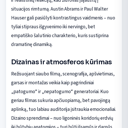
ir realistinių reakcijų, kad žiūrovas įsijaustų į
situacijos rimtumą. Austin Abrams ir Paul Walter
Hauser gali pasiūlyti kontrastingus vaidmenis – nuo
tyliai stipraus išgyvenimo iki nervingo, bet
empatiško šalutinio charakterio, kuris sustiprina
dramatinę dinamiką.
Dizainas ir atmosferos kūrimas
Režisuojant siaubo filmą, scenografija, apšvietimas,
garsas ir montažas veikia kaip pagrindiniai
„patogumo“ ir „nepatogumo“ generatoriai. Kuo
geriau filmas sukuria apčiuopiamą, bet pavojingą
aplinką, tuo labiau auditorija įsitraukia emocionaliai.
Dizaino sprendimai – nuo ligoninės koridorių erdvių
iki būtybių anatomijos – turi būti išsamūs ir darnūs,