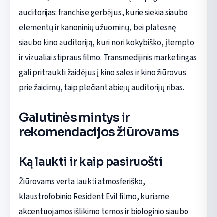
auditorijas: franchise gerbėjus, kurie siekia siaubo
elementų ir kanoninių užuominų, bei platesnę
siaubo kino auditoriją, kuri nori kokybiško, įtempto
ir vizualiai stipraus filmo. Transmedijinis marketingas
gali pritraukti žaidėjus į kino sales ir kino žiūrovus
prie žaidimų, taip plečiant abiejų auditorijų ribas.
Galutinės mintys ir
rekomendacijos žiūrovams
Ką laukti ir kaip pasiruošti
Žiūrovams verta laukti atmosferiško,
klaustrofobinio Resident Evil filmo, kuriame
akcentuojamos išlikimo temos ir biologinio siaubo