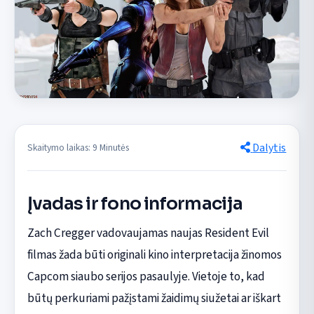
Dalytis
Skaitymo laikas: 9 Minutės
Įvadas ir fono informacija
Zach Cregger vadovaujamas naujas Resident Evil
filmas žada būti originali kino interpretacija žinomos
Capcom siaubo serijos pasaulyje. Vietoje to, kad
būtų perkuriami pažįstami žaidimų siužetai ar iškart