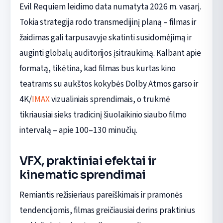
Evil Requiem leidimo data numatyta 2026 m. vasarį.
Tokia strategija rodo transmedijinį planą – filmas ir
žaidimas gali tarpusavyje skatinti susidomėjimą ir
auginti globalų auditorijos įsitraukimą. Kalbant apie
formatą, tikėtina, kad filmas bus kurtas kino
teatrams su aukštos kokybės Dolby Atmos garso ir
4K/
IMAX
vizualiniais sprendimais, o trukmė
tikriausiai sieks tradicinį šiuolaikinio siaubo filmo
intervalą – apie 100–130 minučių.
VFX, praktiniai efektai ir
kinematic sprendimai
Remiantis režisieriaus pareiškimais ir pramonės
tendencijomis, filmas greičiausiai derins praktinius