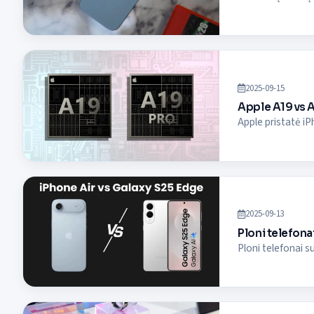
2025-09-15
Apple A19 vs A
Apple pristatė iP
2025-09-13
Ploni telefona
Ploni telefonai s