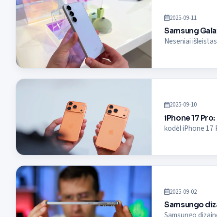
2025-09-11
Samsung Galax
Neseniai išleista
2025-09-10
iPhone 17 Pro:
kodėl iPhone 17 P
2025-09-02
Samsungo diza
Samsungo dizaino