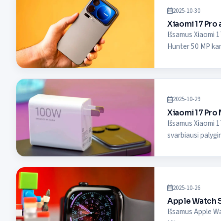
2025-10-30
Xiaomi 17 Pro a
Išsamus Xiaomi 17
Hunter 50 MP kame
2025-10-29
Xiaomi 17 Pro 
Išsamus Xiaomi 17
svarbiausi palygi
2025-10-26
Apple Watch Se
Išsamus Apple Wat