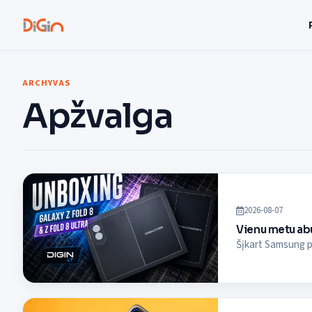
ARCHYVAS
Apžvalga
2026-08-07
Vienu metu abu
Šįkart Samsung pi