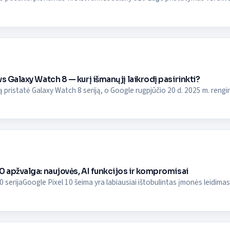
vs Galaxy Watch 8 — kurį išmanųjį laikrodį pasirinkti?
 pristatė Galaxy Watch 8 seriją, o Google rugpjūčio 20 d. 2025 m. rengin
0 apžvalga: naujovės, AI funkcijos ir kompromisai
 serijaGoogle Pixel 10 šeima yra labiausiai ištobulintas įmonės leidimas iki