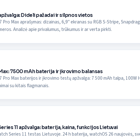
pžvalga: Dideli pažadai ir silpnos vietos
 Pro Max aprašymas: dizainas, 6,9" ekranas su RGB S-Stripe, Snapdragon 
ros. Analizė apie privalumus, trūkumus ir ar verta pirkti.
Max: 7500 mAh baterija ir įkrovimo balansas
 Pro Max baterijos ir įkrovimo testų apžvalga: 7 500 mAh talpa, 100W H
nimai su kitais flagmanais.
ries 11 apžvalga: baterija, kaina, funkcijos Lietuvai
ch Series 11 testas Lietuvoje. 24 h baterija, watchOS 26 naujovės, svei