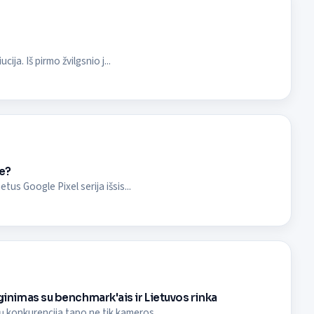
ija. Iš pirmo žvilgsnio j...
je?
us Google Pixel serija išsis...
yginimas su benchmark'ais ir Lietuvos rinka
 konkurencija tapo ne tik kameros...