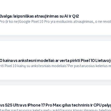
žvalga: laipsniškas atnaujinimas su AI ir Qi2
Pro (ir ko ne)Google Pixel 10 Pro yra evoliucinis atnaujinimas, o ne revoliuc
 kaina vs ankstesni modeliai: ar verta pirkti Pixel 10 Lietuvo
inti Pixel 10 kainą su ankstesniais modeliais?Per pastaruosius kelerius met
 vs S25 Ultra vs iPhone 17 Pro Max: gilus techninis ir CPU pal
stasPer pastaruosius keletą metų aukščiausios klasės išmaniųjų telefonų