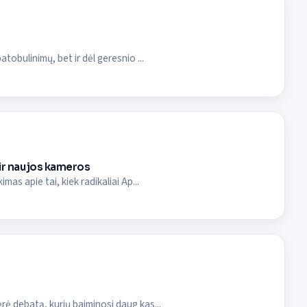
obulinimų, bet ir dėl geresnio ...
 ir naujos kameros
s apie tai, kiek radikaliai Ap...
ė debatą, kurių baiminosi daug kas...