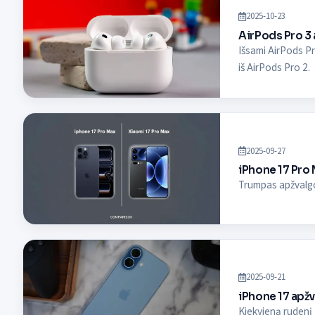
2025-10-23
AirPods Pro 3 
Išsami AirPods Pr
iš AirPods Pro 2.
2025-09-27
iPhone 17 Pro 
Trumpas apžvalgo
2025-09-21
iPhone 17 apžva
Kiekvieną rudenį 