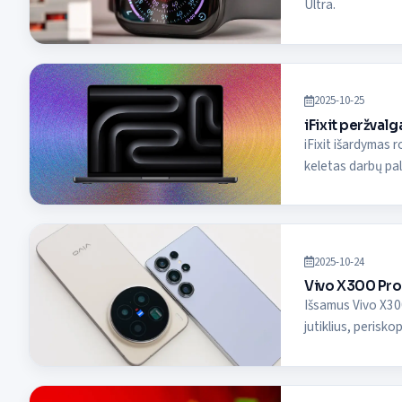
Ultra.
2025-10-25
iFixit peržva
iFixit išardymas 
keletas darbų pal
2025-10-24
Vivo X300 Pro 
Išsamus Vivo X300
jutiklius, perisk