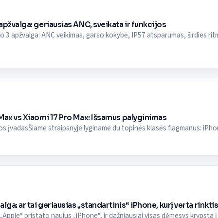
apžvalga: geriausias ANC, sveikata ir funkcijos
o 3 apžvalga: ANC veikimas, garso kokybė, IP57 atsparumas, širdies ritmo j
Max vs Xiaomi 17 Pro Max: Išsamus palyginimas
s įvadasŠiame straipsnyje lyginame du topinės klasės flagmanus: iPhon
lga: ar tai geriausias „standartinis“ iPhone, kurį verta rinkti
„Apple“ pristato naujus „iPhone“, ir dažniausiai visas dėmesys krypsta į 