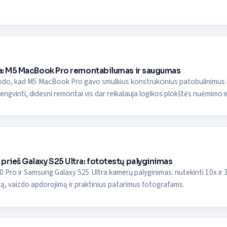
lga: M5 MacBook Pro remontabilumas ir saugumas
rodo, kad M5 MacBook Pro gavo smulkius konstrukcinius patobulinimus ir
engvinti, didesni remontai vis dar reikalauja logikos plokštės nuėmimo ir
prieš Galaxy S25 Ultra: fototestų palyginimas
 Pro ir Samsung Galaxy S25 Ultra kamerų palyginimas: nutekinti 10x ir 
opą, vaizdo apdorojimą ir praktinius patarimus fotografams.