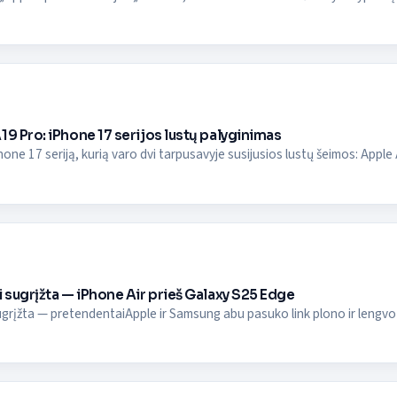
19 Pro: iPhone 17 serijos lustų palyginimas
hone 17 seriją, kurią varo dvi tarpusavyje susijusios lustų šeimos: Apple A
i sugrįžta — iPhone Air prieš Galaxy S25 Edge
ugrįžta — pretendentaiApple ir Samsung abu pasuko link plono ir lengvo di