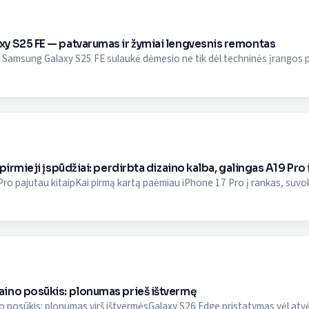
y S25 FE — patvarumas ir žymiai lengvesnis remontas
s Samsung Galaxy S25 FE sulaukė dėmesio ne tik dėl techninės įrangos pat
 pirmieji įspūdžiai: perdirbta dizaino kalba, galingas A19 Pro
ro pajutau kitaipKai pirmą kartą paėmiau iPhone 17 Pro į rankas, suvokima
ino posūkis: plonumas prieš ištvermę
 posūkis: plonumas virš ištvermėsGalaxy S26 Edge pristatymas vėl atvėr