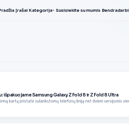
Pradžia
Įrašai
Kategorija
Susisiekite su mumis
Bendradarbi
: išpakuojame Samsung Galaxy Z Fold 8 ir Z Fold 8 Ultra
rmą kartą pristatė sulankstomų telefonų liniją net dviem versijomis vienu