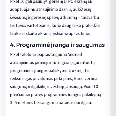
Pixel 10 gali pasiūlyti geresnį LTPO ekraną su
adaptuojamu atnaujinimo dažniu, aukštesnį
šviesumą ir geresnę spalvų atkūrimą – tai svarbu
Lietuvos vartotojams, kurie daug laiko praleidžia
lauke ar skaito ekraną ryškiame apšvietime.
4. Programinė įranga ir saugumas
Pixel telefonai paprastai gauna Android
atnaujinimus pirmieji ir turi ilgesnę garantuotą
programinės įrangos palaikymo trukmę. Tai
reikšmingas privalumas pirkėjams, kurie vertina
saugumą ir ilgalaikę investicijų apsaugą. Pixel 10
greičiausiai pratęs programinės įrangos palaikymą
3–5 metams bei saugumo pataisas dar ilgiau.