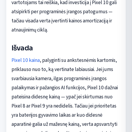
vartotojams tai reiškia, kad investicija į Pixel 10 gali
atsipirkti per programinės įrangos patogumus —
tačiau visada verta įvertinti kainos amortizaciją ir
atnaujinimų ciklą.
Išvada
Pixel 10 kaina
, palyginti su ankstesnėmis kartomis,
priklauso nuo to, ką vertinate labiausiai. Jei jums
svarbiausia kamera, ilgas programinės įrangos
palaikymas ir pažangios AI funkcijos, Pixel 10 dažnai
pateisina didesnę kainą — ypač jei skirtumas nuo
Pixel 8 ar Pixel 9 yra nedidelis. Tačiau jei prioritetas
yra baterijos gyvavimo laikas ar kuo didesnė
aparatinė galia už mažesnę kainą, verta apsvarstyti