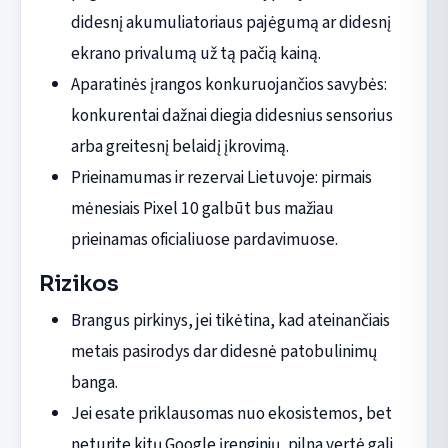
didesnį akumuliatoriaus pajėgumą ar didesnį
ekrano privalumą už tą pačią kainą.
Aparatinės įrangos konkuruojančios savybės:
konkurentai dažnai diegia didesnius sensorius
arba greitesnį belaidį įkrovimą.
Prieinamumas ir rezervai Lietuvoje: pirmais
mėnesiais Pixel 10 galbūt bus mažiau
prieinamas oficialiuose pardavimuose.
Rizikos
Brangus pirkinys, jei tikėtina, kad ateinančiais
metais pasirodys dar didesnė patobulinimų
banga.
Jei esate priklausomas nuo ekosistemos, bet
neturite kitų Google įrenginių, pilna vertė gali