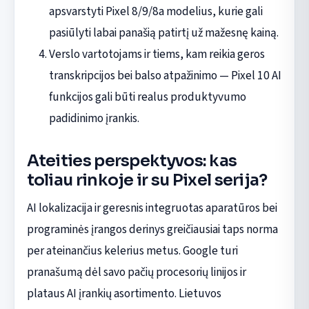
apsvarstyti Pixel 8/9/8a modelius, kurie gali
pasiūlyti labai panašią patirtį už mažesnę kainą.
Verslo vartotojams ir tiems, kam reikia geros
transkripcijos bei balso atpažinimo — Pixel 10 AI
funkcijos gali būti realus produktyvumo
padidinimo įrankis.
Ateities perspektyvos: kas
toliau rinkoje ir su Pixel serija?
AI lokalizacija ir geresnis integruotas aparatūros bei
programinės įrangos derinys greičiausiai taps norma
per ateinančius kelerius metus. Google turi
pranašumą dėl savo pačių procesorių linijos ir
plataus AI įrankių asortimento. Lietuvos