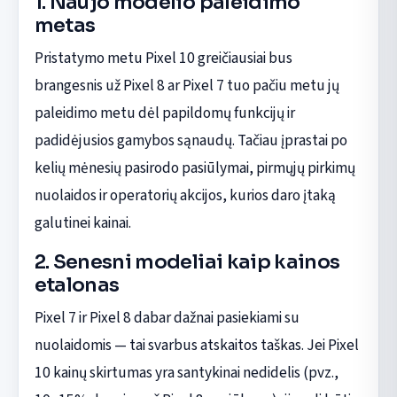
1. Naujo modelio paleidimo
metas
Pristatymo metu Pixel 10 greičiausiai bus
brangesnis už Pixel 8 ar Pixel 7 tuo pačiu metu jų
paleidimo metu dėl papildomų funkcijų ir
padidėjusios gamybos sąnaudų. Tačiau įprastai po
kelių mėnesių pasirodo pasiūlymai, pirmųjų pirkimų
nuolaidos ir operatorių akcijos, kurios daro įtaką
galutinei kainai.
2. Senesni modeliai kaip kainos
etalonas
Pixel 7 ir Pixel 8 dabar dažnai pasiekiami su
nuolaidomis — tai svarbus atskaitos taškas. Jei Pixel
10 kainų skirtumas yra santykinai nedidelis (pvz.,