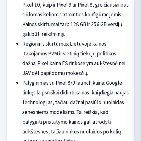
Pixel 10, kaip ir Pixel 9 ar Pixel 8, greičiausiai bus
siūlomas keliomis atminties konfigūracijomis.
Kainos skirtumai tarp 128 GB ir 256 GB versijų
gali būti reikšmingi.
Regioninis skirtumas: Lietuvoje kainos
įtakojamos PVM ir vietinių tiekėjų politikos –
dažnai Pixel kaina ES rinkose yra aukštesnė nei
JAV dėl papildomų mokesčių.
Palyginimas su Pixel 8/9 launch kaina: Google
linkęs laipsniškai didinti kainas, kai įdiegia naujas
technologijas, tačiau dažnai pasiūlo nuolaidas
senesniems modeliams. Tai reiškia, kad
palyginti pristatymo kainos gali atrodyti
aukštesnės, tačiau rinkos nuolaidos po kelių