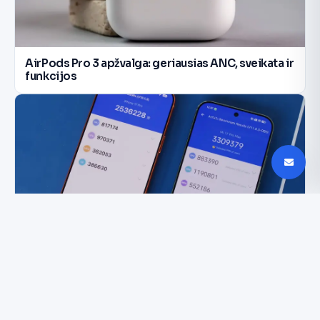
AirPods Pro 3 apžvalga: geriausias ANC, sveikata ir
funkcijos
Xiaomi 17 Pro Max prieš iPhone 17 Pro Max:
rezultatai