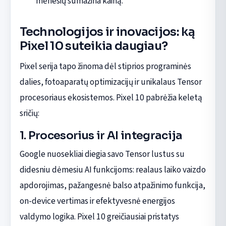
mėnesių sumažina kainą.
Technologijos ir inovacijos: ką
Pixel 10 suteikia daugiau?
Pixel serija tapo žinoma dėl stiprios programinės
dalies, fotoaparatų optimizacijų ir unikalaus Tensor
procesoriaus ekosistemos. Pixel 10 pabrėžia keletą
sričių:
1. Procesorius ir AI integracija
Google nuosekliai diegia savo Tensor lustus su
didesniu dėmesiu AI funkcijoms: realaus laiko vaizdo
apdorojimas, pažangesnė balso atpažinimo funkcija,
on-device vertimas ir efektyvesnė energijos
valdymo logika. Pixel 10 greičiausiai pristatys