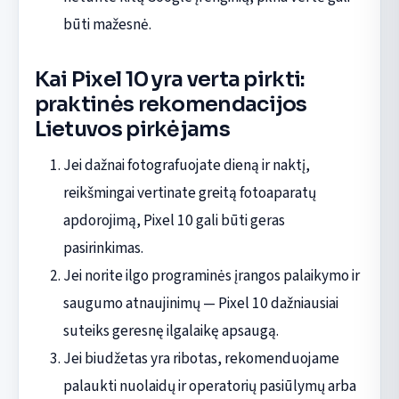
būti mažesnė.
Kai Pixel 10 yra verta pirkti:
praktinės rekomendacijos
Lietuvos pirkėjams
Jei dažnai fotografuojate dieną ir naktį,
reikšmingai vertinate greitą fotoaparatų
apdorojimą, Pixel 10 gali būti geras
pasirinkimas.
Jei norite ilgo programinės įrangos palaikymo ir
saugumo atnaujinimų — Pixel 10 dažniausiai
suteiks geresnę ilgalaikę apsaugą.
Jei biudžetas yra ribotas, rekomenduojame
palaukti nuolaidų ir operatorių pasiūlymų arba