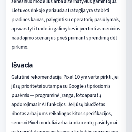
senesnius modelius arba alternatyvius gamintojus.
Lietuvos rinkoje geriausia strategija yra stebėti
pradines kainas, palyginti su operatorių pasiūlymais,
apsvarstyti trade-in galimybes ir įvertinti asmeninius
naudojimo scenarijus prieš priimant sprendimą dėl
pirkimo.
Išvada
Galutinė rekomendacija: Pixel 10 yra verta pirkti, jei
jūsų prioritetai sutampa su Google stipriosiomis
pusėmis — programinė įranga, fotoaparatų
apdorojimas ir AI funkcijos. Jei jūsų biudžetas
ribotas arba jums reikalingos kitos specifikacijos,
senesni Pixel modeliai arba konkurentų pasiūlymai
gali pasiūlyti geresnę kainos ir kokybės pusiausvyrą