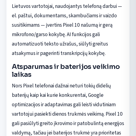
Lietuvos vartotojai, naudojantys telefoną darbui —
el. paštui, dokumentams, skambučiams ir vaizdo
susitikimams — įvertins Pixel 10 našumą ir gerą
mikrofono/garso kokybę. AI funkcijos gali
automatizuoti teksto užrašus, siūlyti greitus
atsakymus ir pagerinti transkripcijų kokybę.
Atsparumas ir baterijos veikimo
laikas
Nors Pixel telefonai dažnai neturi tokių didelių
baterijų kaip kai kurie konkurentai, Google
optimizacijos ir adaptavimas gali leisti vidutiniam
vartotojui pasiekti dienos trukmės veikimą. Pixel 10
gali pasiūlyti greito įkrovimo ir patobulintą energijos
valdymą, tačiau jei baterijos trukmė yra prioritetas