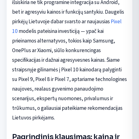
išsiskiria ne tik programine integracija su Android,
bet ir agresyviu kainos ir funkcijų santykiu. Daugelis
pirkėjų Lietuvoje dabar svarsto ar naujausias
Pixel
10
modelis pateisina investiciją — ypač kai
prieinamos alternatyvos, tokios kaip Samsung,
OnePlus ar Xiaomi, siūlo konkurencingas
specifikacijas ir dažnai agresyvesnes kainas. Šiame
straipsnyje gilinamės į Pixel 10 kainodarą palyginti
su Pixel 9, Pixel 8 ir Pixel 7, aptariame technologines
naujoves, realaus gyvenimo panaudojimo
scenarijus, ekspertų nuomones, privalumus ir
trūkumus, o galiausiai pateikiame rekomendacijas
Lietuvos pirkėjams.
Pagrindinis klausimas: kaina ir