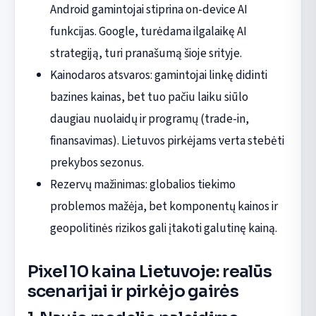
Android gamintojai stiprina on-device AI
funkcijas. Google, turėdama ilgalaikę AI
strategiją, turi pranašumą šioje srityje.
Kainodaros atsvaros: gamintojai linkę didinti
bazines kainas, bet tuo pačiu laiku siūlo
daugiau nuolaidų ir programų (trade-in,
finansavimas). Lietuvos pirkėjams verta stebėti
prekybos sezonus.
Rezervų mažinimas: globalios tiekimo
problemos mažėja, bet komponentų kainos ir
geopolitinės rizikos gali įtakoti galutinę kainą.
Pixel 10 kaina Lietuvoje: realūs
scenarijai ir pirkėjo gairės