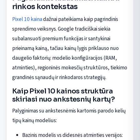
rinkos kontekstas
Pixel 10 kaina
dažnai pateikiama kaip pagrindinis
sprendimo veiksnys. Google tradiciškai siekia
subalansuoti premium funkcijas ir santykinai
prieinamą kainą, tačiau kainų lygis priklauso nuo
daugelio faktorių: modelio konfigūracijos (RAM,
atminties), regioninės mokesčių struktūros, tiekimo
grandinės sąnaudų ir rinkodaros strategijų.
Kaip Pixel 10 kainos struktūra
skiriasi nuo ankstesnių kartų?
Palyginimas su ankstesnėmis kartomis parodo kelių
tipų kainų modelius:
Bazinis modelis vs didesnės atminties versijos: