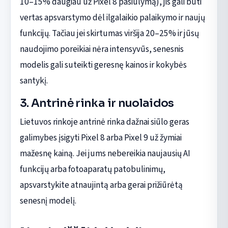
10–15% daugiau už Pixel 8 pasiūlymą), jis gali būti
vertas apsvarstymo dėl ilgalaikio palaikymo ir naujų
funkcijų. Tačiau jei skirtumas viršija 20–25% ir jūsų
naudojimo poreikiai nėra intensyvūs, senesnis
modelis gali suteikti geresnę kainos ir kokybės
santykį.
3. Antrinė rinka ir nuolaidos
Lietuvos rinkoje antrinė rinka dažnai siūlo geras
galimybes įsigyti Pixel 8 arba Pixel 9 už žymiai
mažesnę kainą. Jei jums nebereikia naujausių AI
funkcijų arba fotoaparatų patobulinimų,
apsvarstykite atnaujintą arba gerai prižiūrėtą
senesnį modelį.