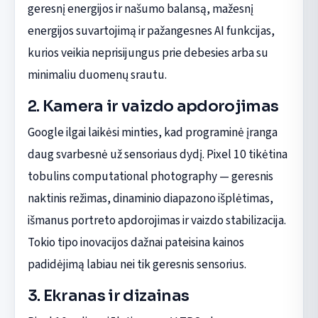
geresnį energijos ir našumo balansą, mažesnį
energijos suvartojimą ir pažangesnes AI funkcijas,
kurios veikia neprisijungus prie debesies arba su
minimaliu duomenų srautu.
2. Kamera ir vaizdo apdorojimas
Google ilgai laikėsi minties, kad programinė įranga
daug svarbesnė už sensoriaus dydį. Pixel 10 tikėtina
tobulins computational photography — geresnis
naktinis režimas, dinaminio diapazono išplėtimas,
išmanus portreto apdorojimas ir vaizdo stabilizacija.
Tokio tipo inovacijos dažnai pateisina kainos
padidėjimą labiau nei tik geresnis sensorius.
3. Ekranas ir dizainas