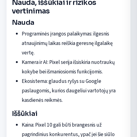
Nauda, iššūkiai ir rizikos
vertinimas
Nauda
Programinės įrangos palaikymas: ilgesnis
atnaujinimų laikas reiškia geresnę ilgalaikę
vertę.
Kamera ir AI: Pixel serija išsiskiria nuotraukų
kokybe bei išmaniosiomis funkcijomis.
Ekosistema: glaudus ryšys su Google
paslaugomis, kurios daugeliui vartotojų yra
kasdienės reikmės.
Iššūkiai
Kaina: Pixel 10 gali būti brangesnis už
pagrindinius konkurentus, ypač jei šie siūlo