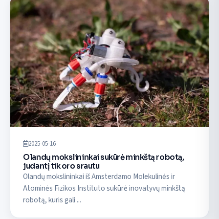
2025-05-16
Olandų mokslininkai sukūrė minkštą robotą,
judantį tik oro srautu
Olandų mokslininkai iš Amsterdamo Molekulinės ir
Atominės Fizikos Instituto sukūrė inovatyvų minkštą
robotą, kuris gali ...