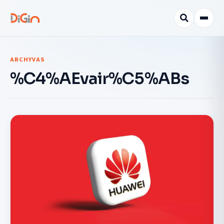
ARCHYVAS
%C4%AEvair%C5%ABs