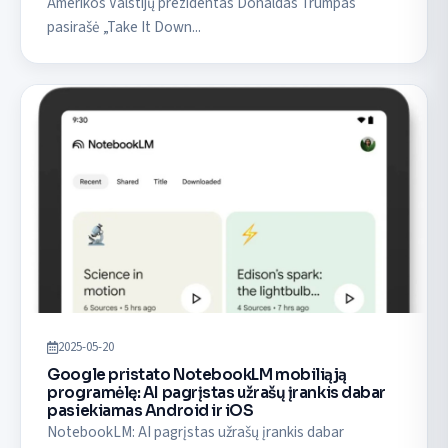
Amerikos Valstijų prezidentas Donaldas Trumpas
pasirašė „Take It Down...
2025-05-20
Google pristato NotebookLM mobiliąją
programėlę: AI pagrįstas užrašų įrankis dabar
pasiekiamas Android ir iOS
NotebookLM: AI pagrįstas užrašų įrankis dabar