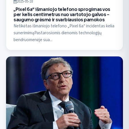
2025-05-18
„Pixel 6a“ išmaniojo telefono sprogimas vos
per kelis centimetrus nuo vartotojo galvos –
saugumo grėsmė ir svarbiausios pamokos
Netikėtas išmaniojo telefono „Pixel 6a“ incidentas kelia
sunerimimąPastarosiomis dienomis technologijų
bendruomenėje sua...