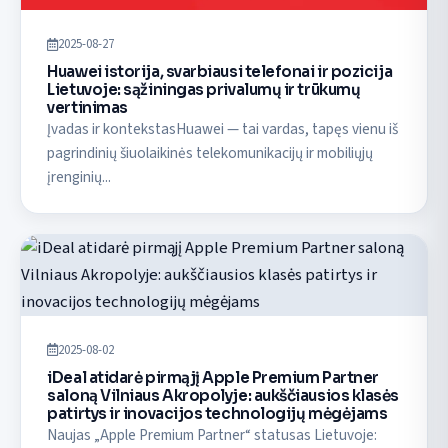
2025-08-27
Huawei istorija, svarbiausi telefonai ir pozicija
Lietuvoje: sąžiningas privalumų ir trūkumų
vertinimas
Įvadas ir kontekstasHuawei — tai vardas, tapęs vienu iš
pagrindinių šiuolaikinės telekomunikacijų ir mobiliųjų
įrenginių...
2025-08-02
iDeal atidarė pirmąjį Apple Premium Partner
saloną Vilniaus Akropolyje: aukščiausios klasės
patirtys ir inovacijos technologijų mėgėjams
Naujas „Apple Premium Partner“ statusas Lietuvoje: