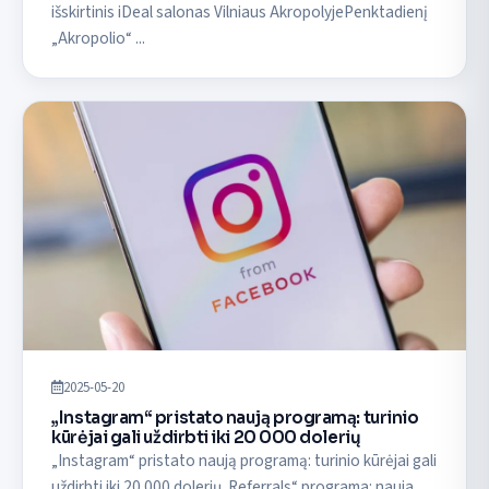
išskirtinis iDeal salonas Vilniaus AkropolyjePenktadienį
„Akropolio“ ...
2025-05-20
„Instagram“ pristato naują programą: turinio
kūrėjai gali uždirbti iki 20 000 dolerių
„Instagram“ pristato naują programą: turinio kūrėjai gali
uždirbti iki 20 000 dolerių„Referrals“ programa: nauja