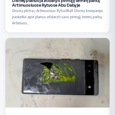
Disney planuoja atidaryti pirmąjį teminį parką
Artimuosiuose Rytuose Abu Dabyje
Disney plėtra į Artimuosius RytusWalt Disney kompanija
paskelbė apie planus atidaryti savo pirmąjį teminį parką
Artimuos...