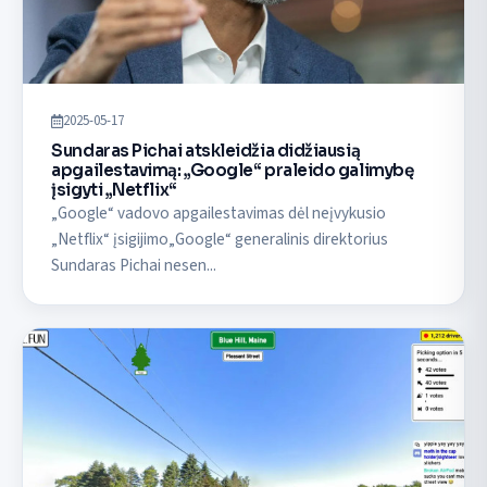
2025-05-17
Sundaras Pichai atskleidžia didžiausią
apgailestavimą: „Google“ praleido galimybę
įsigyti „Netflix“
„Google“ vadovo apgailestavimas dėl neįvykusio
„Netflix“ įsigijimo„Google“ generalinis direktorius
Sundaras Pichai nesen...