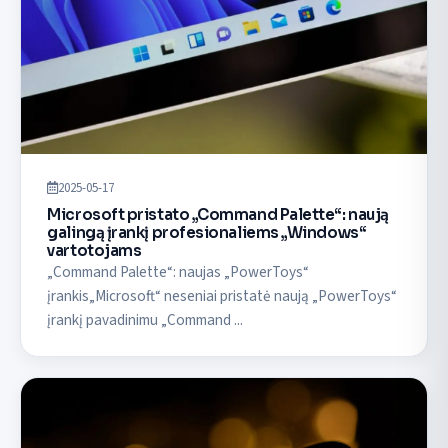
2025-05-17
Microsoft pristato „Command Palette“: naują
galingą įrankį profesionaliems „Windows“
vartotojams
„Command Palette“: naujas „PowerToys“
įrankis„Microsoft“ neseniai pristatė naują „PowerToys“
įrankį pavadinimu „Command ...