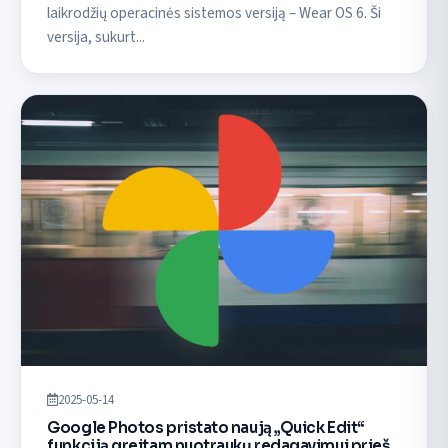
laikrodžių operacinės sistemos versiją – Wear OS 6. Ši
versija, sukurt...
2025-05-14
Google Photos pristato naują „Quick Edit“
funkciją greitam nuotraukų redagavimui prieš