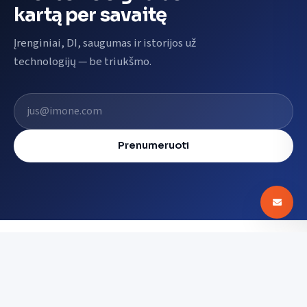
kartą per savaitę
Įrenginiai, DI, saugumas ir istorijos už
technologijų — be triukšmo.
El. pašto adresas
Prenumeruoti
Digin - Technologijų naujienos, apžvalgos ir