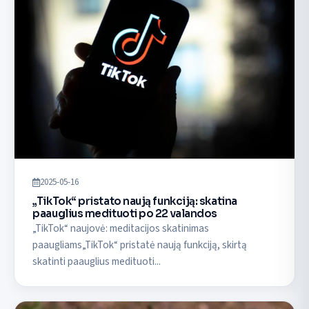
2025-05-16
„TikTok“ pristato naują funkciją: skatina
paauglius medituoti po 22 valandos
„TikTok“ naujovė: meditacijos skatinimas
paaugliams„TikTok“ pristatė naują funkciją, skirtą
skatinti paauglius medituoti...