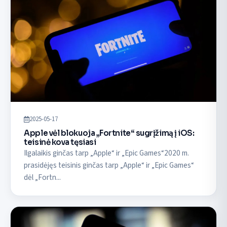
2025-05-17
Apple vėl blokuoja „Fortnite“ sugrįžimą į iOS:
teisinė kova tęsiasi
Ilgalaikis ginčas tarp „Apple“ ir „Epic Games“2020 m.
prasidėjęs teisinis ginčas tarp „Apple“ ir „Epic Games“
dėl „Fortn...