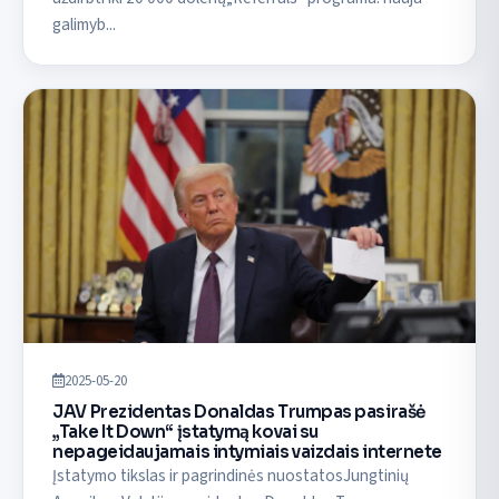
galimyb...
2025-05-20
JAV Prezidentas Donaldas Trumpas pasirašė
„Take It Down“ įstatymą kovai su
nepageidaujamais intymiais vaizdais internete
Įstatymo tikslas ir pagrindinės nuostatosJungtinių