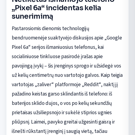
„Pixel 6a“ incidentas kelia
sunerimimą
Pastarosiomis dienomis technologijų
bendruomenėje suaktyvėjo diskusijos apie „Google
Pixel 6a“ serijos išmaniuosius telefonus, kai
socialiniuose tinkluose pasirodė įrašas apie
pavojingą įvykį – šis įrenginys sprogo ir užsidegė vos
už kelių centimetrų nuo vartotojo galvos. Kaip teigia
vartotojas „zaliver“ platformoje „Reddit“, naktį jį
pažadino keistas garso sklindantis iš telefono: iš
baterijos sklido dujos, o vos po kelių sekundžių
prietaisas užsiliepsnojo ir sukėlė stiprios ugnies
pliūpsnį. Laimei, pavyko greitai užgesinti gaisrą ir
išnešti rūkstantį įrenginį į saugią vietą, tačiau