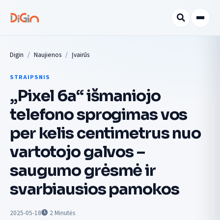
Digin
Naujienos
Įvairūs
STRAIPSNIS
„Pixel 6a“ išmaniojo
telefono sprogimas vos
per kelis centimetrus nuo
vartotojo galvos –
saugumo grėsmė ir
svarbiausios pamokos
2025-05-18
2
Minutės