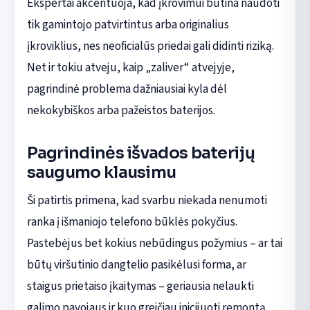
Ekspertai akcentuoja, kad įkrovimui būtina naudoti
tik gamintojo patvirtintus arba originalius
įkroviklius, nes neoficialūs priedai gali didinti riziką.
Net ir tokiu atveju, kaip „zaliver“ atvejyje,
pagrindinė problema dažniausiai kyla dėl
nekokybiškos arba pažeistos baterijos.
Pagrindinės išvados baterijų
saugumo klausimu
Ši patirtis primena, kad svarbu niekada nenumoti
ranka į išmaniojo telefono būklės pokyčius.
Pastebėjus bet kokius nebūdingus požymius – ar tai
būtų viršutinio dangtelio pasikėlusi forma, ar
staigus prietaiso įkaitymas – geriausia nelaukti
galimo pavojaus ir kuo greičiau inicijuoti remontą.