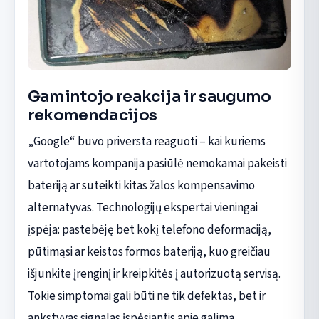
Gamintojo reakcija ir saugumo
rekomendacijos
„Google“ buvo priversta reaguoti – kai kuriems
vartotojams kompanija pasiūlė nemokamai pakeisti
bateriją ar suteikti kitas žalos kompensavimo
alternatyvas. Technologijų ekspertai vieningai
įspėja: pastebėję bet kokį telefono deformaciją,
pūtimąsi ar keistos formos bateriją, kuo greičiau
išjunkite įrenginį ir kreipkitės į autorizuotą servisą.
Tokie simptomai gali būti ne tik defektas, bet ir
ankstyvas signalas įspėsiantis apie galimą