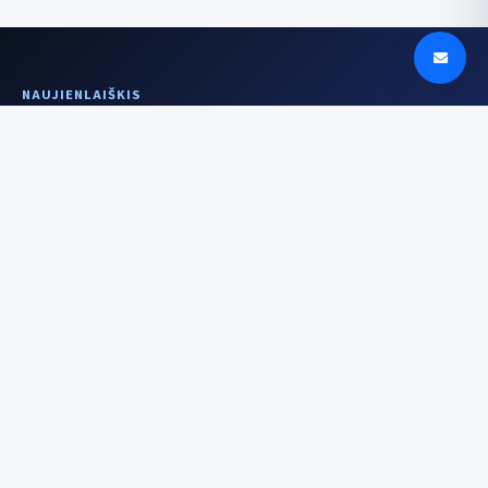
NAUJIENLAIŠKIS
Aiškesnis signalas
kartą per savaitę
Įrenginiai, DI, saugumas ir istorijos už
technologijų — be triukšmo.
El. pašto adresas
Prenumeruoti