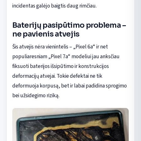
incidentas galėjo baigtis daug rimčiau.
Baterijų pasipūtimo problema –
ne pavienis atvejis
Šis atvejis nėra vienintelis – „Pixel 6a“ ir net
populiaresniam „Pixel 7a“ modeliui jau anksčiau
fiksuoti baterijos išsipūtimo ir konstrukcijos
deformacijų atvejai. Tokie defektai ne tik
deformuoja korpusą, bet ir labai padidina sprogimo
bei užsidegimo riziką.