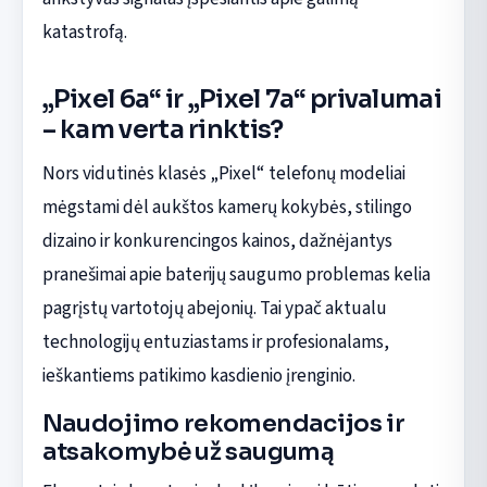
katastrofą.
„Pixel 6a“ ir „Pixel 7a“ privalumai
– kam verta rinktis?
Nors vidutinės klasės „Pixel“ telefonų modeliai
mėgstami dėl aukštos kamerų kokybės, stilingo
dizaino ir konkurencingos kainos, dažnėjantys
pranešimai apie baterijų saugumo problemas kelia
pagrįstų vartotojų abejonių. Tai ypač aktualu
technologijų entuziastams ir profesionalams,
ieškantiems patikimo kasdienio įrenginio.
Naudojimo rekomendacijos ir
atsakomybė už saugumą